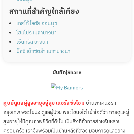
สถานที่สำคัญใกล้เคียง
เทสโก้ โลตัส อ่อนนุช
โฮมโปร เมกาบางนา
เซ็นทรัล บางนา
บิ๊กซี เอ็กซ์ตร้า เมกาบางนา
บันทึก
|
Share
ศูนย์ดูแลผู้สูงอายุอยู่สุข เนอร์สซิ่งโฮม
บ้านพักคนชรา
กรุงเทพ พระโขนง ดูแลผู้ป่วย พระโขนงใต้ เข้าใจดีว่า การดูแลผู้
สูงอายุให้มีคุณภาพชีวิตที่ดีนั้น เป็นสิ่งที่ท้าทายสำหรับหลาย
ครอบครัว เราจึงพร้อมเป็นบ้านหลังที่สอง มอบการดูแลอย่าง