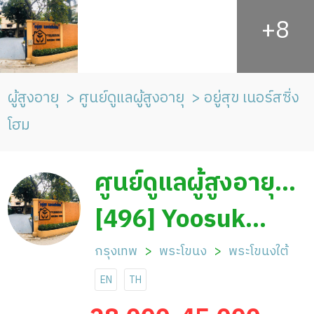
ผู้สูงอายุ
ศูนย์ดูแลผู้สูงอายุ
อยู่สุข เนอร์สซิ่ง
โฮม
ศูนย์ดูแลผู้สูงอายุ
อยู่สุข เนอร์สซิ่งโฮม
[496] Yoosuk
Nursing Home
กรุงเทพ
พระโขนง
พระโขนงใต้
EN
TH