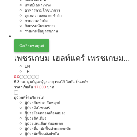
แพทย์เฉพาะทาง
อาหารตามโภชนาการ
ดูแลความสะอาด ซักผ้า
กายภาพบำบัด
กิจกรรมนันทนาการ
รายงานข้อมูลสุขภาพ
นัดเยี่ยมชมศูนย์
เพชรเกษม เฮลท์แคร์ เพรชเกษม
14
EN
TH
0.0
5.3 กม. ศูนย์ดูแลผู้สูงอายุ เทสโก้ โลตัส ปิ่นเกล้า
ราคาเริ่มต้น
17,000
บาท
ผู้ป่วยที่ให้บริการได้
ผู้ป่วยอัมพาต อัมพฤกษ์
ผู้ป่วยอัลไซเมอร์
ผู้ป่วยโรคหลอดเลือดสมอง
ผู้ป่วยติดเตียง
ผู้ป่วยเส้นเลือดสมองแตก
ผู้ป่วยที่มาพักฟื้นทำแผลกดทับ
ผู้ป่วยพักฟื้นหลังผ่าตัด