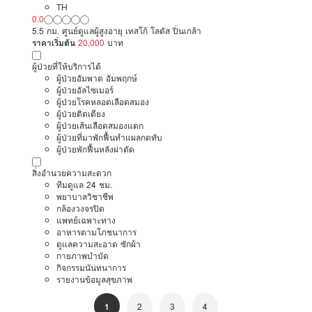
TH
0.0
5.5 กม. ศูนย์ดูแลผู้สูงอายุ เทสโก้ โลตัส ปิ่นเกล้า
ราคาเริ่มต้น
20,000
บาท
ผู้ป่วยที่ให้บริการได้
ผู้ป่วยอัมพาต อัมพฤกษ์
ผู้ป่วยอัลไซเมอร์
ผู้ป่วยโรคหลอดเลือดสมอง
ผู้ป่วยติดเตียง
ผู้ป่วยเส้นเลือดสมองแตก
ผู้ป่วยที่มาพักฟื้นทำแผลกดทับ
ผู้ป่วยพักฟื้นหลังผ่าตัด
สิ่งอำนวยความสะดวก
ทีมดูแล 24 ชม.
พยาบาลวิชาชีพ
กล้องวงจรปิด
แพทย์เฉพาะทาง
อาหารตามโภชนาการ
ดูแลความสะอาด ซักผ้า
กายภาพบำบัด
กิจกรรมนันทนาการ
รายงานข้อมูลสุขภาพ
1
2
3
4