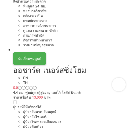
สิ่งอำนวยความสะดวก
ทีมดูแล 24 ชม.
พยาบาลวิชาชีพ
กล้องวงจรปิด
แพทย์เฉพาะทาง
อาหารตามโภชนาการ
ดูแลความสะอาด ซักผ้า
กายภาพบำบัด
กิจกรรมนันทนาการ
รายงานข้อมูลสุขภาพ
นัดเยี่ยมชมศูนย์
ออชาร์ด เนอร์สซิ่งโฮม
EN
TH
0.0
4.4 กม. ศูนย์ดูแลผู้สูงอายุ เทสโก้ โลตัส ปิ่นเกล้า
ราคาเริ่มต้น
13,000
บาท
ผู้ป่วยที่ให้บริการได้
ผู้ป่วยอัมพาต อัมพฤกษ์
ผู้ป่วยอัลไซเมอร์
ผู้ป่วยโรคหลอดเลือดสมอง
ผู้ป่วยติดเตียง