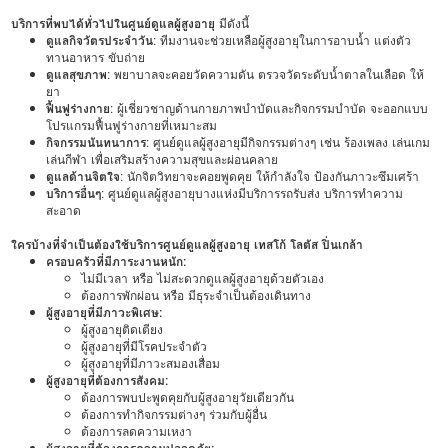
บริการที่พบได้ทั่วไปในศูนย์ดูแลผู้สูงอายุ
มีดังนี้
ดูแลกิจวัตรประจำวัน
: ทีมงานจะช่วยเหลือผู้สูงอายุในการอาบน้ำ แต่งตัว
ทานอาหาร ขับถ่าย
ดูแลสุขภาพ
: พยาบาลจะคอยวัดความดัน ตรวจวัดระดับน้ำตาลในเลือด ให้
ยา
ฟื้นฟูร่างกาย
: ผู้เชี่ยวชาญด้านกายภาพบำบัดและกิจกรรมบำบัด จะออกแบบ
โปรแกรมฟื้นฟูร่างกายที่เหมาะสม
กิจกรรมนันทนาการ
: ศูนย์ดูแลผู้สูงอายุมีกิจกรรมต่างๆ เช่น ร้องเพลง เล่นเกม
เล่นกีฬา เพื่อเสริมสร้างความสุขและผ่อนคลาย
ดูแลด้านจิตใจ
: นักจิตวิทยาจะคอยพูดคุย ให้กำลังใจ ป้องกันภาวะซึมเศร้า
บริการอื่นๆ
: ศูนย์ดูแลผู้สูงอายุบางแห่งมีบริการรถรับส่ง บริการทำความ
สะอาด
ใครบ้างที่จำเป็นต้องใช้บริการศูนย์ดูแลผู้สูงอายุ เทสโก้ โลตัส ปิ่นเกล้า
ครอบครัวที่มีภาระงานหนัก:
ไม่มีเวลา หรือ ไม่สะดวกดูแลผู้สูงอายุด้วยตัวเอง
ต้องการพักผ่อน หรือ มีธุระจำเป็นต้องเดินทาง
ผู้สูงอายุที่มีภาวะพิเศษ:
ผู้สูงอายุติดเตียง
ผู้สูงอายุที่มีโรคประจำตัว
ผู้สูงอายุที่มีภาวะสมองเสื่อม
ผู้สูงอายุที่ต้องการสังคม:
ต้องการพบปะพูดคุยกับผู้สูงอายุวัยเดียวกัน
ต้องการทำกิจกรรมต่างๆ ร่วมกับผู้อื่น
ต้องการลดความเหงา