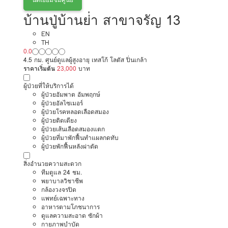
บ้านปู่บ้านย่่า สาขาจรัญ 13
EN
TH
0.0
4.5 กม. ศูนย์ดูแลผู้สูงอายุ เทสโก้ โลตัส ปิ่นเกล้า
ราคาเริ่มต้น
23,000
บาท
ผู้ป่วยที่ให้บริการได้
ผู้ป่วยอัมพาต อัมพฤกษ์
ผู้ป่วยอัลไซเมอร์
ผู้ป่วยโรคหลอดเลือดสมอง
ผู้ป่วยติดเตียง
ผู้ป่วยเส้นเลือดสมองแตก
ผู้ป่วยที่มาพักฟื้นทำแผลกดทับ
ผู้ป่วยพักฟื้นหลังผ่าตัด
สิ่งอำนวยความสะดวก
ทีมดูแล 24 ชม.
พยาบาลวิชาชีพ
กล้องวงจรปิด
แพทย์เฉพาะทาง
อาหารตามโภชนาการ
ดูแลความสะอาด ซักผ้า
กายภาพบำบัด