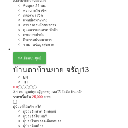
สิ่งอำนวยความสะดวก
ทีมดูแล 24 ชม.
พยาบาลวิชาชีพ
กล้องวงจรปิด
แพทย์เฉพาะทาง
อาหารตามโภชนาการ
ดูแลความสะอาด ซักผ้า
กายภาพบำบัด
กิจกรรมนันทนาการ
รายงานข้อมูลสุขภาพ
นัดเยี่ยมชมศูนย์
บ้านตาบ้านยาย จรัญ13
EN
TH
0.0
3.1 กม. ศูนย์ดูแลผู้สูงอายุ เทสโก้ โลตัส ปิ่นเกล้า
ราคาเริ่มต้น
25,000
บาท
ผู้ป่วยที่ให้บริการได้
ผู้ป่วยอัมพาต อัมพฤกษ์
ผู้ป่วยอัลไซเมอร์
ผู้ป่วยโรคหลอดเลือดสมอง
ผู้ป่วยติดเตียง