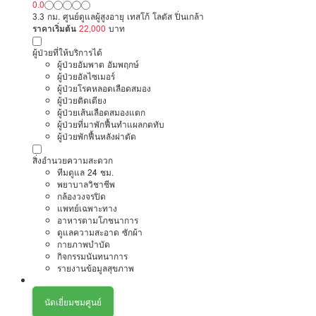
0.0
3.3 กม. ศูนย์ดูแลผู้สูงอายุ เทสโก้ โลตัส ปิ่นเกล้า
ราคาเริ่มต้น
22,000
บาท
ผู้ป่วยที่ให้บริการได้
ผู้ป่วยอัมพาต อัมพฤกษ์
ผู้ป่วยอัลไซเมอร์
ผู้ป่วยโรคหลอดเลือดสมอง
ผู้ป่วยติดเตียง
ผู้ป่วยเส้นเลือดสมองแตก
ผู้ป่วยที่มาพักฟื้นทำแผลกดทับ
ผู้ป่วยพักฟื้นหลังผ่าตัด
สิ่งอำนวยความสะดวก
ทีมดูแล 24 ชม.
พยาบาลวิชาชีพ
กล้องวงจรปิด
แพทย์เฉพาะทาง
อาหารตามโภชนาการ
ดูแลความสะอาด ซักผ้า
กายภาพบำบัด
กิจกรรมนันทนาการ
รายงานข้อมูลสุขภาพ
นัดเยี่ยมชมศูนย์