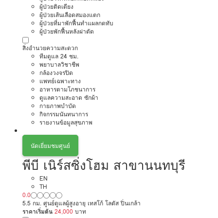
ผู้ป่วยติดเตียง
ผู้ป่วยเส้นเลือดสมองแตก
ผู้ป่วยที่มาพักฟื้นทำแผลกดทับ
ผู้ป่วยพักฟื้นหลังผ่าตัด
สิ่งอำนวยความสะดวก
ทีมดูแล 24 ชม.
พยาบาลวิชาชีพ
กล้องวงจรปิด
แพทย์เฉพาะทาง
อาหารตามโภชนาการ
ดูแลความสะอาด ซักผ้า
กายภาพบำบัด
กิจกรรมนันทนาการ
รายงานข้อมูลสุขภาพ
นัดเยี่ยมชมศูนย์
พีบี เนิร์สซิ่งโฮม สาขานนทบุรี
EN
TH
0.0
5.5 กม. ศูนย์ดูแลผู้สูงอายุ เทสโก้ โลตัส ปิ่นเกล้า
ราคาเริ่มต้น
24,000
บาท