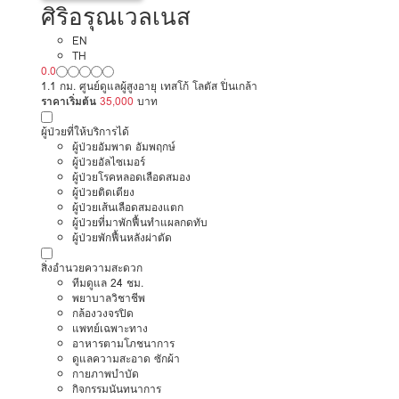
ศิริอรุณเวลเนส
EN
TH
0.0
1.1 กม. ศูนย์ดูแลผู้สูงอายุ เทสโก้ โลตัส ปิ่นเกล้า
ราคาเริ่มต้น
35,000
บาท
ผู้ป่วยที่ให้บริการได้
ผู้ป่วยอัมพาต อัมพฤกษ์
ผู้ป่วยอัลไซเมอร์
ผู้ป่วยโรคหลอดเลือดสมอง
ผู้ป่วยติดเตียง
ผู้ป่วยเส้นเลือดสมองแตก
ผู้ป่วยที่มาพักฟื้นทำแผลกดทับ
ผู้ป่วยพักฟื้นหลังผ่าตัด
สิ่งอำนวยความสะดวก
ทีมดูแล 24 ชม.
พยาบาลวิชาชีพ
กล้องวงจรปิด
แพทย์เฉพาะทาง
อาหารตามโภชนาการ
ดูแลความสะอาด ซักผ้า
กายภาพบำบัด
กิจกรรมนันทนาการ