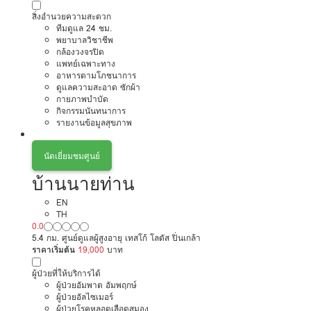
สิ่งอำนวยความสะดวก
ทีมดูแล 24 ชม.
พยาบาลวิชาชีพ
กล้องวงจรปิด
แพทย์เฉพาะทาง
อาหารตามโภชนาการ
ดูแลความสะอาด ซักผ้า
กายภาพบำบัด
กิจกรรมนันทนาการ
รายงานข้อมูลสุขภาพ
นัดเยี่ยมชมศูนย์
บ้านนายท่าน
EN
TH
0.0
5.4 กม. ศูนย์ดูแลผู้สูงอายุ เทสโก้ โลตัส ปิ่นเกล้า
ราคาเริ่มต้น
19,000
บาท
ผู้ป่วยที่ให้บริการได้
ผู้ป่วยอัมพาต อัมพฤกษ์
ผู้ป่วยอัลไซเมอร์
ผู้ป่วยโรคหลอดเลือดสมอง