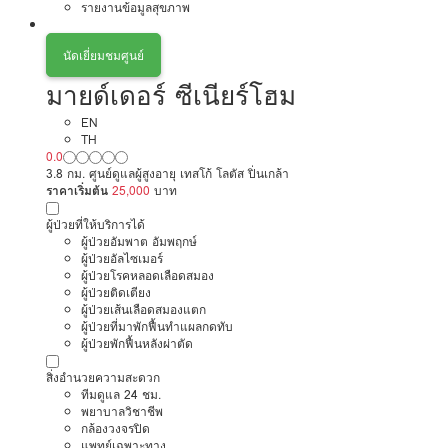
รายงานข้อมูลสุขภาพ
นัดเยี่ยมชมศูนย์
มายด์เดอร์ ซีเนียร์โฮม
EN
TH
0.0
3.8 กม. ศูนย์ดูแลผู้สูงอายุ เทสโก้ โลตัส ปิ่นเกล้า
ราคาเริ่มต้น
25,000
บาท
ผู้ป่วยที่ให้บริการได้
ผู้ป่วยอัมพาต อัมพฤกษ์
ผู้ป่วยอัลไซเมอร์
ผู้ป่วยโรคหลอดเลือดสมอง
ผู้ป่วยติดเตียง
ผู้ป่วยเส้นเลือดสมองแตก
ผู้ป่วยที่มาพักฟื้นทำแผลกดทับ
ผู้ป่วยพักฟื้นหลังผ่าตัด
สิ่งอำนวยความสะดวก
ทีมดูแล 24 ชม.
พยาบาลวิชาชีพ
กล้องวงจรปิด
แพทย์เฉพาะทาง