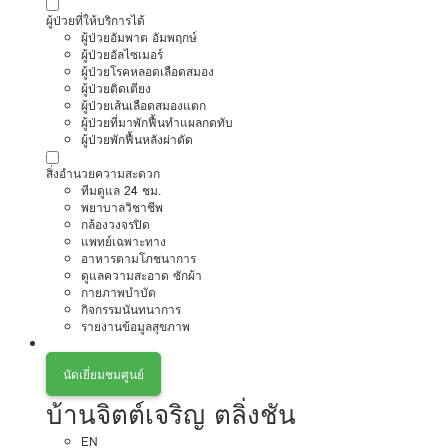
ผู้ป่วยที่ให้บริการได้
ผู้ป่วยอัมพาต อัมพฤกษ์
ผู้ป่วยอัลไซเมอร์
ผู้ป่วยโรคหลอดเลือดสมอง
ผู้ป่วยติดเตียง
ผู้ป่วยเส้นเลือดสมองแตก
ผู้ป่วยที่มาพักฟื้นทำแผลกดทับ
ผู้ป่วยพักฟื้นหลังผ่าตัด
สิ่งอำนวยความสะดวก
ทีมดูแล 24 ชม.
พยาบาลวิชาชีพ
กล้องวงจรปิด
แพทย์เฉพาะทาง
อาหารตามโภชนาการ
ดูแลความสะอาด ซักผ้า
กายภาพบำบัด
กิจกรรมนันทนาการ
รายงานข้อมูลสุขภาพ
นัดเยี่ยมชมศูนย์
บ้านจิตต์เจริญ ตลิ่งชัน
EN