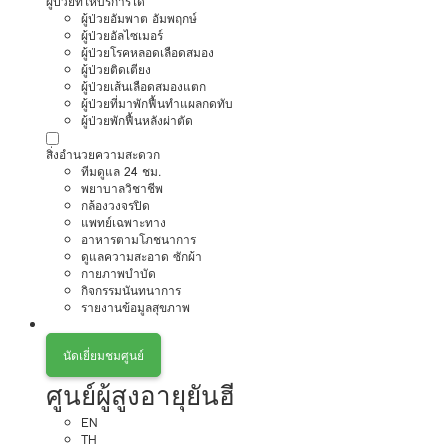
ผู้ป่วยที่ให้บริการได้
ผู้ป่วยอัมพาต อัมพฤกษ์
ผู้ป่วยอัลไซเมอร์
ผู้ป่วยโรคหลอดเลือดสมอง
ผู้ป่วยติดเตียง
ผู้ป่วยเส้นเลือดสมองแตก
ผู้ป่วยที่มาพักฟื้นทำแผลกดทับ
ผู้ป่วยพักฟื้นหลังผ่าตัด
สิ่งอำนวยความสะดวก
ทีมดูแล 24 ชม.
พยาบาลวิชาชีพ
กล้องวงจรปิด
แพทย์เฉพาะทาง
อาหารตามโภชนาการ
ดูแลความสะอาด ซักผ้า
กายภาพบำบัด
กิจกรรมนันทนาการ
รายงานข้อมูลสุขภาพ
นัดเยี่ยมชมศูนย์
ศูนย์ผู้สูงอายุยันฮี
EN
TH