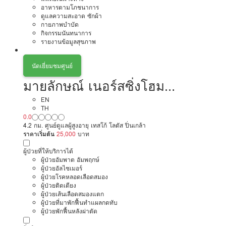
อาหารตามโภชนาการ
ดูแลความสะอาด ซักผ้า
กายภาพบำบัด
กิจกรรมนันทนาการ
รายงานข้อมูลสุขภาพ
นัดเยี่ยมชมศูนย์
มายลักษณ์ เนอร์สซิ่งโฮม
บางกรวย
EN
TH
0.0
4.2 กม. ศูนย์ดูแลผู้สูงอายุ เทสโก้ โลตัส ปิ่นเกล้า
ราคาเริ่มต้น
25,000
บาท
ผู้ป่วยที่ให้บริการได้
ผู้ป่วยอัมพาต อัมพฤกษ์
ผู้ป่วยอัลไซเมอร์
ผู้ป่วยโรคหลอดเลือดสมอง
ผู้ป่วยติดเตียง
ผู้ป่วยเส้นเลือดสมองแตก
ผู้ป่วยที่มาพักฟื้นทำแผลกดทับ
ผู้ป่วยพักฟื้นหลังผ่าตัด