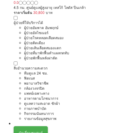
0.0
4.5 กม. ศูนย์ดูแลผู้สูงอายุ เทสโก้ โลตัส ปิ่นเกล้า
ราคาเริ่มต้น
30,800
บาท
ผู้ป่วยที่ให้บริการได้
ผู้ป่วยอัมพาต อัมพฤกษ์
ผู้ป่วยอัลไซเมอร์
ผู้ป่วยโรคหลอดเลือดสมอง
ผู้ป่วยติดเตียง
ผู้ป่วยเส้นเลือดสมองแตก
ผู้ป่วยที่มาพักฟื้นทำแผลกดทับ
ผู้ป่วยพักฟื้นหลังผ่าตัด
สิ่งอำนวยความสะดวก
ทีมดูแล 24 ชม.
ฟิตเนส
พยาบาลวิชาชีพ
กล้องวงจรปิด
แพทย์เฉพาะทาง
อาหารตามโภชนาการ
ดูแลความสะอาด ซักผ้า
กายภาพบำบัด
กิจกรรมนันทนาการ
รายงานข้อมูลสุขภาพ
นัดเยี่ยมชมศูนย์