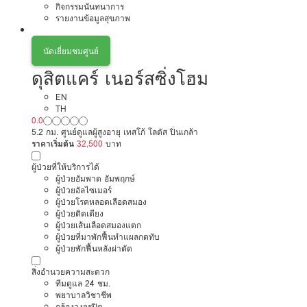
กิจกรรมนันทนาการ
รายงานข้อมูลสุขภาพ
นัดเยี่ยมชมศูนย์
ดุสิตแคร์ เนอร์สซิ่งโฮม
EN
TH
0.0
5.2 กม. ศูนย์ดูแลผู้สูงอายุ เทสโก้ โลตัส ปิ่นเกล้า
ราคาเริ่มต้น
32,500
บาท
ผู้ป่วยที่ให้บริการได้
ผู้ป่วยอัมพาต อัมพฤกษ์
ผู้ป่วยอัลไซเมอร์
ผู้ป่วยโรคหลอดเลือดสมอง
ผู้ป่วยติดเตียง
ผู้ป่วยเส้นเลือดสมองแตก
ผู้ป่วยที่มาพักฟื้นทำแผลกดทับ
ผู้ป่วยพักฟื้นหลังผ่าตัด
สิ่งอำนวยความสะดวก
ทีมดูแล 24 ชม.
พยาบาลวิชาชีพ
กล้องวงจรปิด