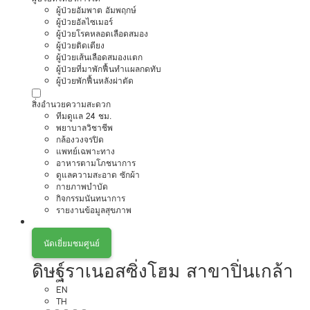
ผู้ป่วยอัมพาต อัมพฤกษ์
ผู้ป่วยอัลไซเมอร์
ผู้ป่วยโรคหลอดเลือดสมอง
ผู้ป่วยติดเตียง
ผู้ป่วยเส้นเลือดสมองแตก
ผู้ป่วยที่มาพักฟื้นทำแผลกดทับ
ผู้ป่วยพักฟื้นหลังผ่าตัด
สิ่งอำนวยความสะดวก
ทีมดูแล 24 ชม.
พยาบาลวิชาชีพ
กล้องวงจรปิด
แพทย์เฉพาะทาง
อาหารตามโภชนาการ
ดูแลความสะอาด ซักผ้า
กายภาพบำบัด
กิจกรรมนันทนาการ
รายงานข้อมูลสุขภาพ
นัดเยี่ยมชมศูนย์
ดิษฐ์ราเนอสซิ่งโฮม สาขาปิ่นเกล้า
EN
TH