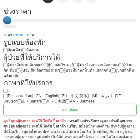
ช่วงราคา
0
50,000
ราคา
ทุกราคา
บาท
รูปแบบห้องพัก
ห้องเดียว
ห้องรวม
ผู้ป่วยที่ให้บริการได้
ผู้ป่วยอัมพาต อัมพฤกษ์
ผู้ป่วยอัลไซเมอร์
ผู้ป่วยโรคหลอดเลือดสมอง
ผู้ป่วย
ติดเตียง
ผู้ป่วยเส้นเลือดสมองแตก
ผู้ป่วยที่มาพักฟื้นทำแผลกดทับ
ผู้ป่วยพักฟื้น
หลังผ่าตัด
ภาษาที่ให้บริการ
TH - ‏ภาษาไทย
EN - English
ZH - 中文(简体)
‏AR - ‏العربية‏
DE -
Deutsch
ID - Bahara
JP - 日本語
MM - Burmese
more
less
ศูนย์ดูแลผู้สูงอายุ เทสโก้ โลตัส ปิ่นเกล้า
: ทางเลือกสำหรับการดูแลอย่างมีคุณภาพ
ศูนย์ดูแลผู้สูงอายุ เทสโก้ โลตัส ปิ่นเกล้า
เปรียบเสมือนบ้านหลังที่สองสำหรับผู้สูงอายุ
ที่นี่ให้บริการดูแลทั้งแบบพักค้างและแบบไปเช้าเย็นกลับ โดยมีทีมผู้เชี่ยวชาญด้าน
การดูแลผู้สูงอายุคอยดูแลอย่างใกล้ชิด ครอบคลุมทั้งด้านร่างกาย จิตใจ และสังคม