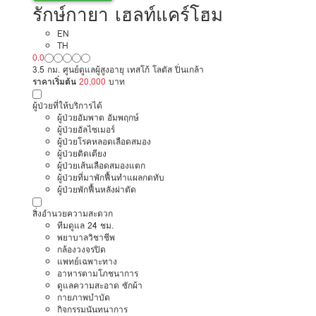
รักษ์กายา เฮลท์แคร์โฮม
EN
TH
0.0
3.5 กม. ศูนย์ดูแลผู้สูงอายุ เทสโก้ โลตัส ปิ่นเกล้า
ราคาเริ่มต้น
20,000
บาท
ผู้ป่วยที่ให้บริการได้
ผู้ป่วยอัมพาต อัมพฤกษ์
ผู้ป่วยอัลไซเมอร์
ผู้ป่วยโรคหลอดเลือดสมอง
ผู้ป่วยติดเตียง
ผู้ป่วยเส้นเลือดสมองแตก
ผู้ป่วยที่มาพักฟื้นทำแผลกดทับ
ผู้ป่วยพักฟื้นหลังผ่าตัด
สิ่งอำนวยความสะดวก
ทีมดูแล 24 ชม.
พยาบาลวิชาชีพ
กล้องวงจรปิด
แพทย์เฉพาะทาง
อาหารตามโภชนาการ
ดูแลความสะอาด ซักผ้า
กายภาพบำบัด
กิจกรรมนันทนาการ