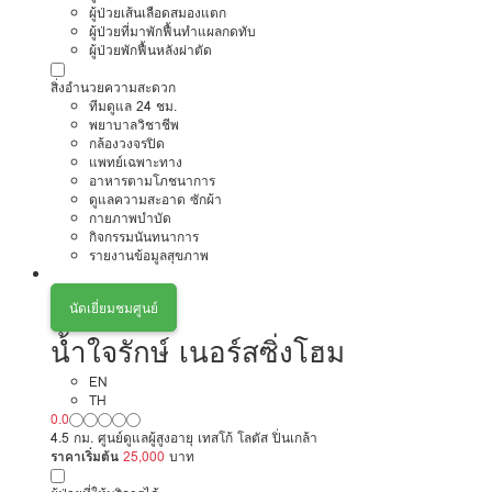
ผู้ป่วยเส้นเลือดสมองแตก
ผู้ป่วยที่มาพักฟื้นทำแผลกดทับ
ผู้ป่วยพักฟื้นหลังผ่าตัด
สิ่งอำนวยความสะดวก
ทีมดูแล 24 ชม.
พยาบาลวิชาชีพ
กล้องวงจรปิด
แพทย์เฉพาะทาง
อาหารตามโภชนาการ
ดูแลความสะอาด ซักผ้า
กายภาพบำบัด
กิจกรรมนันทนาการ
รายงานข้อมูลสุขภาพ
นัดเยี่ยมชมศูนย์
น้ำใจรักษ์ เนอร์สซิ่งโฮม
EN
TH
0.0
4.5 กม. ศูนย์ดูแลผู้สูงอายุ เทสโก้ โลตัส ปิ่นเกล้า
ราคาเริ่มต้น
25,000
บาท