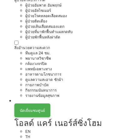
ผู้ป่วยอัมพาต อัมพฤกษ์
ผู้ป่วยอัลไซเมอร์
ผู้ป่วยโรคหลอดเลือดสมอง
ผู้ป่วยติดเตียง
ผู้ป่วยเส้นเลือดสมองแตก
ผู้ป่วยที่มาพักฟื้นทำแผลกดทับ
ผู้ป่วยพักฟื้นหลังผ่าตัด
สิ่งอำนวยความสะดวก
ทีมดูแล 24 ชม.
พยาบาลวิชาชีพ
กล้องวงจรปิด
แพทย์เฉพาะทาง
อาหารตามโภชนาการ
ดูแลความสะอาด ซักผ้า
กายภาพบำบัด
กิจกรรมนันทนาการ
รายงานข้อมูลสุขภาพ
นัดเยี่ยมชมศูนย์
โอลด์ แคร์ เนอร์ส์ซิ่งโฮม
EN
TH