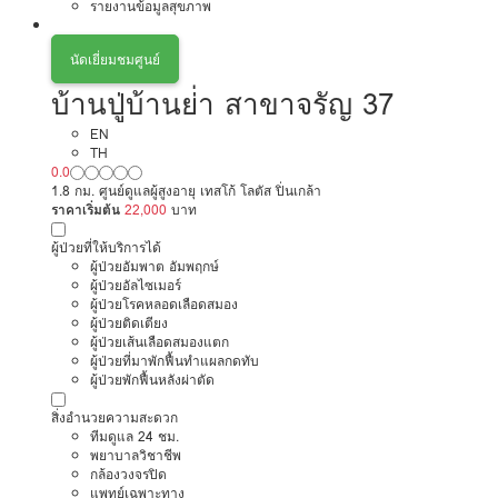
รายงานข้อมูลสุขภาพ
นัดเยี่ยมชมศูนย์
บ้านปู่บ้านย่่า สาขาจรัญ 37
EN
TH
0.0
1.8 กม. ศูนย์ดูแลผู้สูงอายุ เทสโก้ โลตัส ปิ่นเกล้า
ราคาเริ่มต้น
22,000
บาท
ผู้ป่วยที่ให้บริการได้
ผู้ป่วยอัมพาต อัมพฤกษ์
ผู้ป่วยอัลไซเมอร์
ผู้ป่วยโรคหลอดเลือดสมอง
ผู้ป่วยติดเตียง
ผู้ป่วยเส้นเลือดสมองแตก
ผู้ป่วยที่มาพักฟื้นทำแผลกดทับ
ผู้ป่วยพักฟื้นหลังผ่าตัด
สิ่งอำนวยความสะดวก
ทีมดูแล 24 ชม.
พยาบาลวิชาชีพ
กล้องวงจรปิด
แพทย์เฉพาะทาง