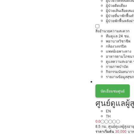
ผู้ป่วยโรคหลอดเล
ผู้ป่วยติดเตียง
ผู้ป่วยเส้นเลือดส
ผู้ป่วยที่มาพักฟื้
ผู้ป่วยพักฟื้นหลังผ่
สิ่งอำนวยความสะดวก
ทีมดูแล 24 ชม.
พยาบาลวิชาชีพ
กล้องวงจรปิด
แพทย์เฉพาะทาง
อาหารตามโภชนา
ดูแลความสะอาด ซ
กายภาพบำบัด
กิจกรรมนันทนากา
รายงานข้อมูลสุข
นัดเยี่ยมชมศูนย์
ศูนย์ดูแลผู
EN
TH
0.0
8.5 กม. ศูนย์ดูแลผู้สูงอาย
ราคาเริ่มต้น
30,000
บา