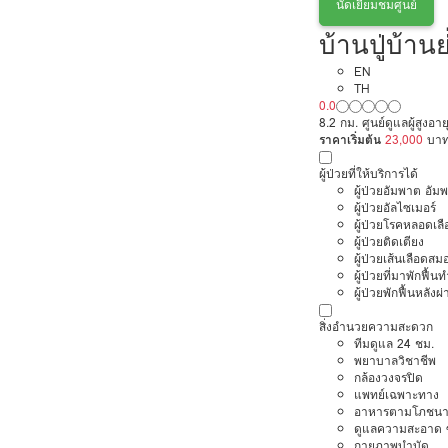
นัดเยี่ยมชมศูนย์
บ้านปู่บ้าน
EN
TH
0.0
8.2 กม. ศูนย์ดูแลผู้สูงอาย
ราคาเริ่มต้น
23,000
บา
ผู้ป่วยที่ให้บริการได้
ผู้ป่วยอัมพาต อัม
ผู้ป่วยอัลไซเมอร์
ผู้ป่วยโรคหลอดเล
ผู้ป่วยติดเตียง
ผู้ป่วยเส้นเลือดส
ผู้ป่วยที่มาพักฟื้
ผู้ป่วยพักฟื้นหลังผ่
สิ่งอำนวยความสะดวก
ทีมดูแล 24 ชม.
พยาบาลวิชาชีพ
กล้องวงจรปิด
แพทย์เฉพาะทาง
อาหารตามโภชนา
ดูแลความสะอาด ซ
กายภาพบำบัด