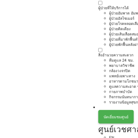
ผู้ป่วยที่ให้บริการได้
ผู้ป่วยอัมพาต อัม
ผู้ป่วยอัลไซเมอร์
ผู้ป่วยโรคหลอดเล
ผู้ป่วยติดเตียง
ผู้ป่วยเส้นเลือดส
ผู้ป่วยที่มาพักฟื้
ผู้ป่วยพักฟื้นหลังผ่
สิ่งอำนวยความสะดวก
ทีมดูแล 24 ชม.
พยาบาลวิชาชีพ
กล้องวงจรปิด
แพทย์เฉพาะทาง
อาหารตามโภชนา
ดูแลความสะอาด ซ
กายภาพบำบัด
กิจกรรมนันทนากา
รายงานข้อมูลสุข
นัดเยี่ยมชมศูนย์
ศูนย์เวชศา
EN