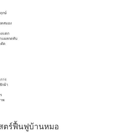
พฤกษ์
ือดสมอง
มองแตก
นทำแผลกดทับ
าตัด
การ
ักผ้า
ร
ภาพ
สตร์ฟื้นฟูบ้านหมอ