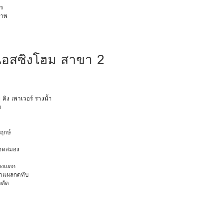
ร
ภาพ
เนอสซิงโฮม สาขา 2
ุ คิง เพาเวอร์ รางน้ำ
ท
พฤกษ์
ือดสมอง
มองแตก
นทำแผลกดทับ
าตัด