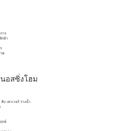
การ
ักผ้า
ร
ภาพ
เนอสซิ่งโฮม
ุ คิง เพาเวอร์ รางน้ำ
ท
พฤกษ์