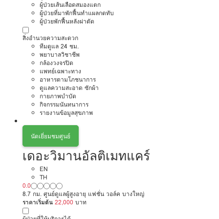
ผู้ป่วยเส้นเลือดสมองแตก
ผู้ป่วยที่มาพักฟื้นทำแผลกดทับ
ผู้ป่วยพักฟื้นหลังผ่าตัด
สิ่งอำนวยความสะดวก
ทีมดูแล 24 ชม.
พยาบาลวิชาชีพ
กล้องวงจรปิด
แพทย์เฉพาะทาง
อาหารตามโภชนาการ
ดูแลความสะอาด ซักผ้า
กายภาพบำบัด
กิจกรรมนันทนาการ
รายงานข้อมูลสุขภาพ
นัดเยี่ยมชมศูนย์
เดอะวิมานอัลติเมทแคร์
EN
TH
0.0
8.7 กม. ศูนย์ดูแลผู้สูงอายุ แฟชั่น วอล์ค บางใหญ่
ราคาเริ่มต้น
22,000
บาท
ผู้ป่วยที่ให้บริการได้