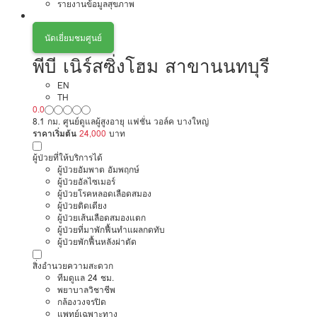
รายงานข้อมูลสุขภาพ
นัดเยี่ยมชมศูนย์
พีบี เนิร์สซิ่งโฮม สาขานนทบุรี
EN
TH
0.0
8.1 กม. ศูนย์ดูแลผู้สูงอายุ แฟชั่น วอล์ค บางใหญ่
ราคาเริ่มต้น
24,000
บาท
ผู้ป่วยที่ให้บริการได้
ผู้ป่วยอัมพาต อัมพฤกษ์
ผู้ป่วยอัลไซเมอร์
ผู้ป่วยโรคหลอดเลือดสมอง
ผู้ป่วยติดเตียง
ผู้ป่วยเส้นเลือดสมองแตก
ผู้ป่วยที่มาพักฟื้นทำแผลกดทับ
ผู้ป่วยพักฟื้นหลังผ่าตัด
สิ่งอำนวยความสะดวก
ทีมดูแล 24 ชม.
พยาบาลวิชาชีพ
กล้องวงจรปิด
แพทย์เฉพาะทาง