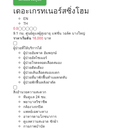
เดอะเกรทเนอร์สซิ่งโฮม
EN
TH
0.0
9.1 กม. ศูนย์ดูแลผู้สูงอายุ แฟชั่น วอล์ค บางใหญ่
ราคาเริ่มต้น
16,000
บาท
ผู้ป่วยที่ให้บริการได้
ผู้ป่วยอัมพาต อัมพฤกษ์
ผู้ป่วยอัลไซเมอร์
ผู้ป่วยโรคหลอดเลือดสมอง
ผู้ป่วยติดเตียง
ผู้ป่วยเส้นเลือดสมองแตก
ผู้ป่วยที่มาพักฟื้นทำแผลกดทับ
ผู้ป่วยพักฟื้นหลังผ่าตัด
สิ่งอำนวยความสะดวก
ทีมดูแล 24 ชม.
พยาบาลวิชาชีพ
กล้องวงจรปิด
แพทย์เฉพาะทาง
อาหารตามโภชนาการ
ดูแลความสะอาด ซักผ้า
กายภาพบำบัด