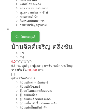
แพทย์เฉพาะทาง
อาหารตามโภชนาการ
ดูแลความสะอาด ซักผ้า
กายภาพบำบัด
กิจกรรมนันทนาการ
รายงานข้อมูลสุขภาพ
นัดเยี่ยมชมศูนย์
บ้านจิตต์เจริญ ตลิ่งชัน
EN
TH
0.0
9.8 กม. ศูนย์ดูแลผู้สูงอายุ แฟชั่น วอล์ค บางใหญ่
ราคาเริ่มต้น
20,000
บาท
ผู้ป่วยที่ให้บริการได้
ผู้ป่วยอัมพาต อัมพฤกษ์
ผู้ป่วยอัลไซเมอร์
ผู้ป่วยโรคหลอดเลือดสมอง
ผู้ป่วยติดเตียง
ผู้ป่วยเส้นเลือดสมองแตก
ผู้ป่วยที่มาพักฟื้นทำแผลกดทับ
ผู้ป่วยพักฟื้นหลังผ่าตัด