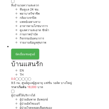
สิ่งอำนวยความสะดวก
ทีมดูแล 24 ชม.
พยาบาลวิชาชีพ
กล้องวงจรปิด
แพทย์เฉพาะทาง
อาหารตามโภชนาการ
ดูแลความสะอาด ซักผ้า
กายภาพบำบัด
กิจกรรมนันทนาการ
รายงานข้อมูลสุขภาพ
นัดเยี่ยมชมศูนย์
บ้านแสนรัก
EN
TH
0.0
9.5 กม. ศูนย์ดูแลผู้สูงอายุ แฟชั่น วอล์ค บางใหญ่
ราคาเริ่มต้น
18,000
บาท
ผู้ป่วยที่ให้บริการได้
ผู้ป่วยอัมพาต อัมพฤกษ์
ผู้ป่วยอัลไซเมอร์
ผู้ป่วยโรคหลอดเลือดสมอง