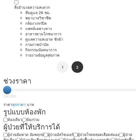
สิ่งอำนวยความสะดวก
ทีมดูแล 24 ชม.
พยาบาลวิชาชีพ
กล้องวงจรปิด
แพทย์เฉพาะทาง
อาหารตามโภชนาการ
ดูแลความสะอาด ซักผ้า
กายภาพบำบัด
กิจกรรมนันทนาการ
รายงานข้อมูลสุขภาพ
1
2
ช่วงราคา
0
50,000
ราคา
ทุกราคา
บาท
รูปแบบห้องพัก
ห้องเดียว
ห้องรวม
ผู้ป่วยที่ให้บริการได้
ผู้ป่วยอัมพาต อัมพฤกษ์
ผู้ป่วยอัลไซเมอร์
ผู้ป่วยโรคหลอดเลือดสมอง
ผู้ป่วย
ติดเตียง
ผู้ป่วยเส้นเลือดสมองแตก
ผู้ป่วยที่มาพักฟื้นทำแผลกดทับ
ผู้ป่วยพักฟื้น