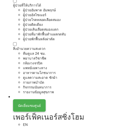
ผู้ป่วยที่ให้บริการได้
ผู้ป่วยอัมพาต อัมพฤกษ์
ผู้ป่วยอัลไซเมอร์
ผู้ป่วยโรคหลอดเลือดสมอง
ผู้ป่วยติดเตียง
ผู้ป่วยเส้นเลือดสมองแตก
ผู้ป่วยที่มาพักฟื้นทำแผลกดทับ
ผู้ป่วยพักฟื้นหลังผ่าตัด
สิ่งอำนวยความสะดวก
ทีมดูแล 24 ชม.
พยาบาลวิชาชีพ
กล้องวงจรปิด
แพทย์เฉพาะทาง
อาหารตามโภชนาการ
ดูแลความสะอาด ซักผ้า
กายภาพบำบัด
กิจกรรมนันทนาการ
รายงานข้อมูลสุขภาพ
นัดเยี่ยมชมศูนย์
เพอร์เฟ็คเนอร์สซิ่งโฮม
EN