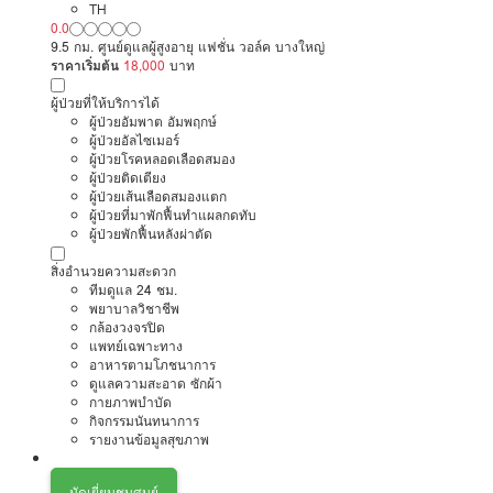
TH
0.0
9.5 กม. ศูนย์ดูแลผู้สูงอายุ แฟชั่น วอล์ค บางใหญ่
ราคาเริ่มต้น
18,000
บาท
ผู้ป่วยที่ให้บริการได้
ผู้ป่วยอัมพาต อัมพฤกษ์
ผู้ป่วยอัลไซเมอร์
ผู้ป่วยโรคหลอดเลือดสมอง
ผู้ป่วยติดเตียง
ผู้ป่วยเส้นเลือดสมองแตก
ผู้ป่วยที่มาพักฟื้นทำแผลกดทับ
ผู้ป่วยพักฟื้นหลังผ่าตัด
สิ่งอำนวยความสะดวก
ทีมดูแล 24 ชม.
พยาบาลวิชาชีพ
กล้องวงจรปิด
แพทย์เฉพาะทาง
อาหารตามโภชนาการ
ดูแลความสะอาด ซักผ้า
กายภาพบำบัด
กิจกรรมนันทนาการ
รายงานข้อมูลสุขภาพ
นัดเยี่ยมชมศูนย์