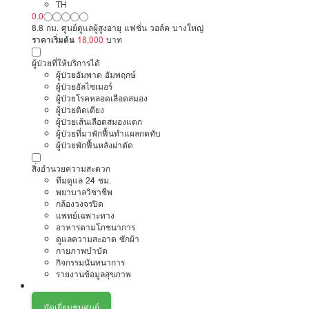
TH
0.0
8.8 กม. ศูนย์ดูแลผู้สูงอายุ แฟชั่น วอล์ค บางใหญ่
ราคาเริ่มต้น
18,000
บาท
ผู้ป่วยที่ให้บริการได้
ผู้ป่วยอัมพาต อัมพฤกษ์
ผู้ป่วยอัลไซเมอร์
ผู้ป่วยโรคหลอดเลือดสมอง
ผู้ป่วยติดเตียง
ผู้ป่วยเส้นเลือดสมองแตก
ผู้ป่วยที่มาพักฟื้นทำแผลกดทับ
ผู้ป่วยพักฟื้นหลังผ่าตัด
สิ่งอำนวยความสะดวก
ทีมดูแล 24 ชม.
พยาบาลวิชาชีพ
กล้องวงจรปิด
แพทย์เฉพาะทาง
อาหารตามโภชนาการ
ดูแลความสะอาด ซักผ้า
กายภาพบำบัด
กิจกรรมนันทนาการ
รายงานข้อมูลสุขภาพ
นัดเยี่ยมชมศูนย์