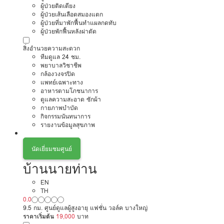
ผู้ป่วยติดเตียง
ผู้ป่วยเส้นเลือดสมองแตก
ผู้ป่วยที่มาพักฟื้นทำแผลกดทับ
ผู้ป่วยพักฟื้นหลังผ่าตัด
สิ่งอำนวยความสะดวก
ทีมดูแล 24 ชม.
พยาบาลวิชาชีพ
กล้องวงจรปิด
แพทย์เฉพาะทาง
อาหารตามโภชนาการ
ดูแลความสะอาด ซักผ้า
กายภาพบำบัด
กิจกรรมนันทนาการ
รายงานข้อมูลสุขภาพ
นัดเยี่ยมชมศูนย์
บ้านนายท่าน
EN
TH
0.0
9.5 กม. ศูนย์ดูแลผู้สูงอายุ แฟชั่น วอล์ค บางใหญ่
ราคาเริ่มต้น
19,000
บาท