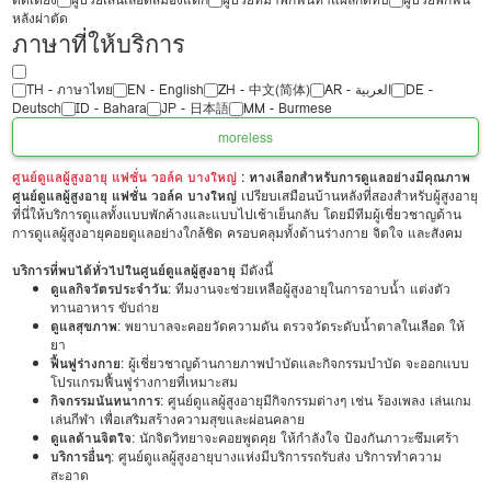
หลังผ่าตัด
ภาษาที่ให้บริการ
TH - ‏ภาษาไทย
EN - English
ZH - 中文(简体)
‏AR - ‏العربية‏
DE -
Deutsch
ID - Bahara
JP - 日本語
MM - Burmese
more
less
ศูนย์ดูแลผู้สูงอายุ แฟชั่น วอล์ค บางใหญ่
: ทางเลือกสำหรับการดูแลอย่างมีคุณภาพ
ศูนย์ดูแลผู้สูงอายุ แฟชั่น วอล์ค บางใหญ่
เปรียบเสมือนบ้านหลังที่สองสำหรับผู้สูงอายุ
ที่นี่ให้บริการดูแลทั้งแบบพักค้างและแบบไปเช้าเย็นกลับ โดยมีทีมผู้เชี่ยวชาญด้าน
การดูแลผู้สูงอายุคอยดูแลอย่างใกล้ชิด ครอบคลุมทั้งด้านร่างกาย จิตใจ และสังคม
บริการที่พบได้ทั่วไปในศูนย์ดูแลผู้สูงอายุ
มีดังนี้
ดูแลกิจวัตรประจำวัน
: ทีมงานจะช่วยเหลือผู้สูงอายุในการอาบน้ำ แต่งตัว
ทานอาหาร ขับถ่าย
ดูแลสุขภาพ
: พยาบาลจะคอยวัดความดัน ตรวจวัดระดับน้ำตาลในเลือด ให้
ยา
ฟื้นฟูร่างกาย
: ผู้เชี่ยวชาญด้านกายภาพบำบัดและกิจกรรมบำบัด จะออกแบบ
โปรแกรมฟื้นฟูร่างกายที่เหมาะสม
กิจกรรมนันทนาการ
: ศูนย์ดูแลผู้สูงอายุมีกิจกรรมต่างๆ เช่น ร้องเพลง เล่นเกม
เล่นกีฬา เพื่อเสริมสร้างความสุขและผ่อนคลาย
ดูแลด้านจิตใจ
: นักจิตวิทยาจะคอยพูดคุย ให้กำลังใจ ป้องกันภาวะซึมเศร้า
บริการอื่นๆ
: ศูนย์ดูแลผู้สูงอายุบางแห่งมีบริการรถรับส่ง บริการทำความ
สะอาด