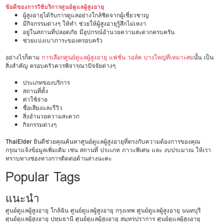
ข้อดีของการใช้บริการศูนย์ดูแลผู้สูงอายุ
ผู้สูงอายุได้รับการดูแลอย่างใกล้ชิดจากผู้เชี่ยวชาญ
มีกิจกรรมต่างๆ ให้ทำ ช่วยให้ผู้สูงอายุรู้สึกไม่เหงา
อยู่ในสถานที่ปลอดภัย มีอุปกรณ์อำนวยความสะดวกครบครัน
ช่วยแบ่งเบาภาระของครอบครัว
อย่างไรก็ตาม
การเลือกศูนย์ดูแลผู้สูงอายุ แฟชั่น วอล์ค บางใหญ่ที่เหมาะสม
นั้น เป็น
สิ่งสำคัญ ครอบครัวควรพิจารณาปัจจัยต่างๆ
ประเภทของบริการ
สถานที่ตั้ง
ค่าใช้จ่าย
ชื่อเสียงและรีวิว
สิ่งอำนวยความสะดวก
กิจกรรมต่างๆ
ThaiElder
ยินดีช่วยคุณค้นหาศูนย์ดูแลผู้สูงอายุที่ตรงกับความต้องการของคุณ
กรุณาแจ้งข้อมูลเพิ่มเติม เช่น สถานที่ ประเภท ภาวะพิเศษ และ งบประมาณ ให้เรา
ทราบทางช่องทางการติดต่อด้านล่างนะคะ
Popular Tags
แนะนำ
ศูนย์ดูแลผู้สูงอายุ ใกล้ฉัน
ศูนย์ดูแลผู้สูงอายุ กรุงเทพ
ศูนย์ดูแลผู้สูงอายุ นนทบุรี
ศูนย์ดูแลผู้สูงอายุ ปทุมธานี
ศูนย์ดูแลผู้สูงอายุ สมุทรปราการ
ศูนย์ดูแลผู้สูงอายุ