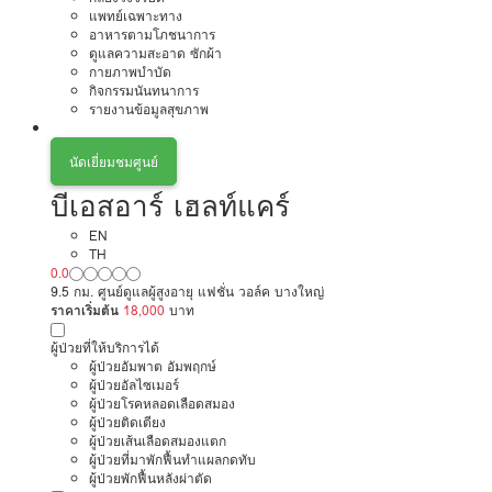
แพทย์เฉพาะทาง
อาหารตามโภชนาการ
ดูแลความสะอาด ซักผ้า
กายภาพบำบัด
กิจกรรมนันทนาการ
รายงานข้อมูลสุขภาพ
นัดเยี่ยมชมศูนย์
บีเอสอาร์ เฮลท์แคร์
EN
TH
0.0
9.5 กม. ศูนย์ดูแลผู้สูงอายุ แฟชั่น วอล์ค บางใหญ่
ราคาเริ่มต้น
18,000
บาท
ผู้ป่วยที่ให้บริการได้
ผู้ป่วยอัมพาต อัมพฤกษ์
ผู้ป่วยอัลไซเมอร์
ผู้ป่วยโรคหลอดเลือดสมอง
ผู้ป่วยติดเตียง
ผู้ป่วยเส้นเลือดสมองแตก
ผู้ป่วยที่มาพักฟื้นทำแผลกดทับ
ผู้ป่วยพักฟื้นหลังผ่าตัด