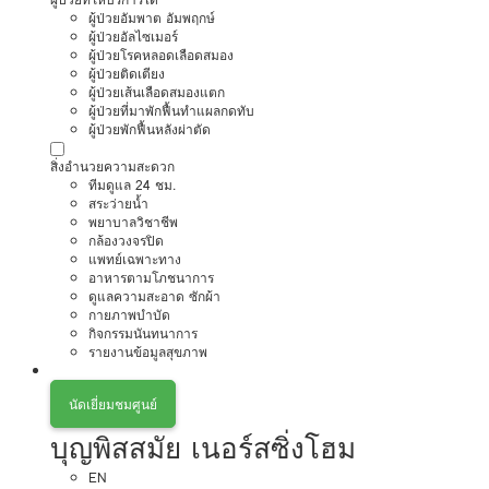
ผู้ป่วยอัมพาต อัมพฤกษ์
ผู้ป่วยอัลไซเมอร์
ผู้ป่วยโรคหลอดเลือดสมอง
ผู้ป่วยติดเตียง
ผู้ป่วยเส้นเลือดสมองแตก
ผู้ป่วยที่มาพักฟื้นทำแผลกดทับ
ผู้ป่วยพักฟื้นหลังผ่าตัด
สิ่งอำนวยความสะดวก
ทีมดูแล 24 ชม.
สระว่ายน้ำ
พยาบาลวิชาชีพ
กล้องวงจรปิด
แพทย์เฉพาะทาง
อาหารตามโภชนาการ
ดูแลความสะอาด ซักผ้า
กายภาพบำบัด
กิจกรรมนันทนาการ
รายงานข้อมูลสุขภาพ
นัดเยี่ยมชมศูนย์
บุญพิสสมัย เนอร์สซิ่งโฮม
EN