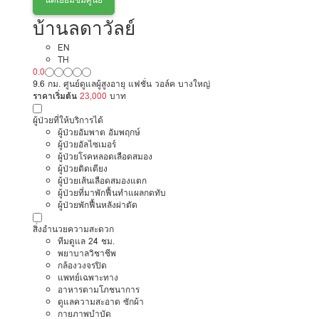
บ้านลดาวัลย์
EN
TH
0.0
9.6 กม. ศูนย์ดูแลผู้สูงอายุ แฟชั่น วอล์ค บางใหญ่
ราคาเริ่มต้น
23,000
บาท
ผู้ป่วยที่ให้บริการได้
ผู้ป่วยอัมพาต อัมพฤกษ์
ผู้ป่วยอัลไซเมอร์
ผู้ป่วยโรคหลอดเลือดสมอง
ผู้ป่วยติดเตียง
ผู้ป่วยเส้นเลือดสมองแตก
ผู้ป่วยที่มาพักฟื้นทำแผลกดทับ
ผู้ป่วยพักฟื้นหลังผ่าตัด
สิ่งอำนวยความสะดวก
ทีมดูแล 24 ชม.
พยาบาลวิชาชีพ
กล้องวงจรปิด
แพทย์เฉพาะทาง
อาหารตามโภชนาการ
ดูแลความสะอาด ซักผ้า
กายภาพบำบัด