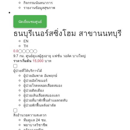
กิจกรรมนันทนาการ
รายงานข้อมูลสุขภาพ
นัดเยี่ยมชมศูนย์
ธนบุรีเนอร์สซิ่งโฮม สาขานนทบุรี
EN
TH
0.0
9.7 กม. ศูนย์ดูแลผู้สูงอายุ แฟชั่น วอล์ค บางใหญ่
ราคาเริ่มต้น
15,000
บาท
ผู้ป่วยที่ให้บริการได้
ผู้ป่วยอัมพาต อัมพฤกษ์
ผู้ป่วยอัลไซเมอร์
ผู้ป่วยโรคหลอดเลือดสมอง
ผู้ป่วยติดเตียง
ผู้ป่วยเส้นเลือดสมองแตก
ผู้ป่วยที่มาพักฟื้นทำแผลกดทับ
ผู้ป่วยพักฟื้นหลังผ่าตัด
สิ่งอำนวยความสะดวก
ทีมดูแล 24 ชม.
พยาบาลวิชาชีพ
กล้องวงจรปิด