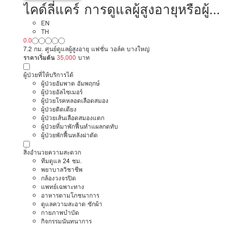
ไคด์ลี่แคร์ การดูแลผู้สูงอายุหรือผู้มี
ภาวะพึ่งพิง
EN
TH
0.0
7.2 กม. ศูนย์ดูแลผู้สูงอายุ แฟชั่น วอล์ค บางใหญ่
ราคาเริ่มต้น
35,000
บาท
ผู้ป่วยที่ให้บริการได้
ผู้ป่วยอัมพาต อัมพฤกษ์
ผู้ป่วยอัลไซเมอร์
ผู้ป่วยโรคหลอดเลือดสมอง
ผู้ป่วยติดเตียง
ผู้ป่วยเส้นเลือดสมองแตก
ผู้ป่วยที่มาพักฟื้นทำแผลกดทับ
ผู้ป่วยพักฟื้นหลังผ่าตัด
สิ่งอำนวยความสะดวก
ทีมดูแล 24 ชม.
พยาบาลวิชาชีพ
กล้องวงจรปิด
แพทย์เฉพาะทาง
อาหารตามโภชนาการ
ดูแลความสะอาด ซักผ้า
กายภาพบำบัด
กิจกรรมนันทนาการ