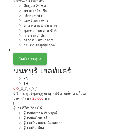
สิ่งอำนวยความสะดวก
ทีมดูแล 24 ชม.
พยาบาลวิชาชีพ
กล้องวงจรปิด
แพทย์เฉพาะทาง
อาหารตามโภชนาการ
ดูแลความสะอาด ซักผ้า
กายภาพบำบัด
กิจกรรมนันทนาการ
รายงานข้อมูลสุขภาพ
นัดเยี่ยมชมศูนย์
นนทบุรี เฮลท์แคร์
EN
TH
0.0
8.3 กม. ศูนย์ดูแลผู้สูงอายุ แฟชั่น วอล์ค บางใหญ่
ราคาเริ่มต้น
20,000
บาท
ผู้ป่วยที่ให้บริการได้
ผู้ป่วยอัมพาต อัมพฤกษ์
ผู้ป่วยอัลไซเมอร์
ผู้ป่วยโรคหลอดเลือดสมอง
ผู้ป่วยติดเตียง