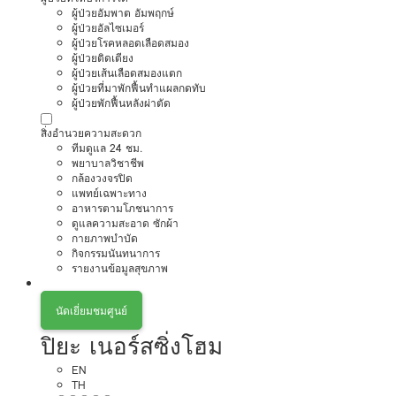
ผู้ป่วยอัมพาต อัมพฤกษ์
ผู้ป่วยอัลไซเมอร์
ผู้ป่วยโรคหลอดเลือดสมอง
ผู้ป่วยติดเตียง
ผู้ป่วยเส้นเลือดสมองแตก
ผู้ป่วยที่มาพักฟื้นทำแผลกดทับ
ผู้ป่วยพักฟื้นหลังผ่าตัด
สิ่งอำนวยความสะดวก
ทีมดูแล 24 ชม.
พยาบาลวิชาชีพ
กล้องวงจรปิด
แพทย์เฉพาะทาง
อาหารตามโภชนาการ
ดูแลความสะอาด ซักผ้า
กายภาพบำบัด
กิจกรรมนันทนาการ
รายงานข้อมูลสุขภาพ
นัดเยี่ยมชมศูนย์
ปิยะ เนอร์สซิ่งโฮม
EN
TH