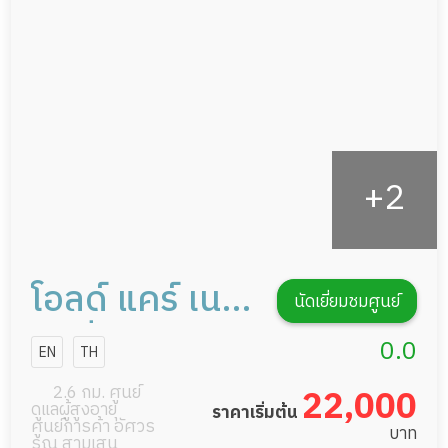
กายภาพบำบัด
กิจกรรมนันทนาการ
รายงานข้อมูลสุขภาพ
โอลด์ แคร์ เนอ
นัดเยี่ยมชมศูนย์
ร์ส์ซิ่งโฮม
0.0
EN
TH
2.6 กม. ศูนย์
22,000
ดูแลผู้สูงอายุ
ราคาเริ่มต้น
ศูนย์การค้า อัศวร
บาท
รณ สามเสน