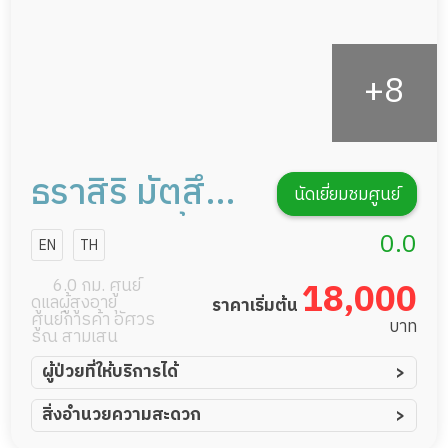
ธราสิริ มัตสึมู
นัดเยี่ยมชมศูนย์
ระ เวลล์บีอิ้ง
0.0
EN
TH
แอนด์ โฮมเซอรี่
6.0 กม. ศูนย์
18,000
ดูแลผู้สูงอายุ
ราคาเริ่มต้น
แคร์ การดูแลผู้
ศูนย์การค้า อัศวร
บาท
รณ สามเสน
สูงอายุหรือผู้มี
ผู้ป่วยที่ให้บริการได้
ภาวะพึ่งพิง
ผู้ป่วยอัมพาต อัมพฤกษ์
สิ่งอำนวยความสะดวก
ผู้ป่วยอัลไซเมอร์
ทีมดูแล 24 ชม.