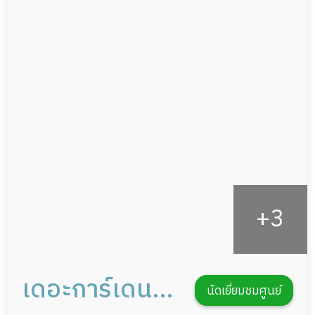
ผู้ป่วยเส้นเลือดสมองแตก
แพทย์เฉพาะทาง
ผู้ป่วยที่มาพักฟื้นทำแผลกดทับ
อาหารตามโภชนาการ
ผู้ป่วยพักฟื้นหลังผ่าตัด
ดูแลความสะอาด ซักผ้า
กายภาพบำบัด
กิจกรรมนันทนาการ
รายงานข้อมูลสุขภาพ
เดอะการ์เดน
นัดเยี่ยมชมศูนย์