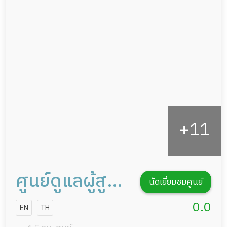
อาหารตามโภชนาการ
ผู้ป่วยพักฟื้นหลังผ่าตัด
ดูแลความสะอาด ซักผ้า
กายภาพบำบัด
กิจกรรมนันทนาการ
รายงานข้อมูลสุขภาพ
ศูนย์ดูแลผู้สูง
นัดเยี่ยมชมศูนย์
อายุ นนทบุรี เค
0.0
EN
TH
เอส โฮมแคร์