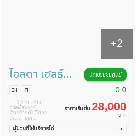
รายงานข้อมูลสุขภาพ
ไอลดา เฮลธ์
นัดเยี่ยมชมศูนย์
แคร์ การดูแลผู้
0.0
EN
TH
สูงอายุหรือผู้มี
3.8 กม. ศูนย์
28,000
ดูแลผู้สูงอายุ
ราคาเริ่มต้น
ภาวะพึ่งพิง
ศูนย์การค้า อัศวร
บาท
รณ สามเสน
ผู้ป่วยที่ให้บริการได้