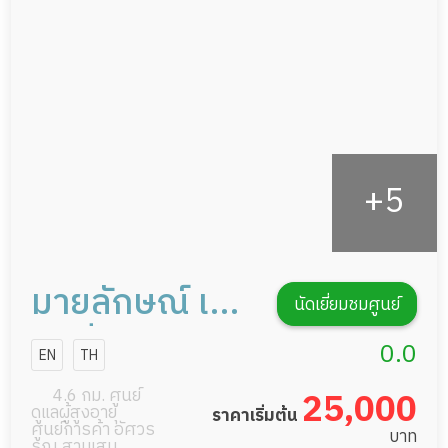
กายภาพบำบัด
กิจกรรมนันทนาการ
รายงานข้อมูลสุขภาพ
มายลักษณ์ เนอ
นัดเยี่ยมชมศูนย์
ร์สซิ่งโฮม
0.0
EN
TH
บางกรวย
4.6 กม. ศูนย์
25,000
ดูแลผู้สูงอายุ
ราคาเริ่มต้น
ศูนย์การค้า อัศวร
บาท
รณ สามเสน