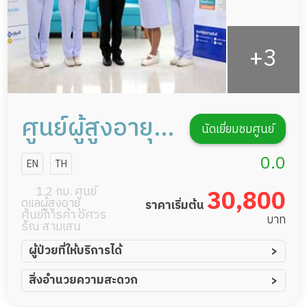
ศูนย์ผู้สูงอายุ
นัดเยี่ยมชมศูนย์
ยันฮี
0.0
EN
TH
1.2 กม. ศูนย์
30,800
ดูแลผู้สูงอายุ
ราคาเริ่มต้น
ศูนย์การค้า อัศวร
บาท
รณ สามเสน
ผู้ป่วยที่ให้บริการได้
ผู้ป่วยอัมพาต อัมพฤกษ์
สิ่งอำนวยความสะดวก
ผู้ป่วยอัลไซเมอร์
ทีมดูแล 24 ชม.