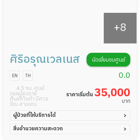
ศิริอรุณเวลเนส
นัดเยี่ยมชมศูนย์
0.0
EN
TH
4.5 กม. ศูนย์
35,000
ดูแลผู้สูงอายุ
ราคาเริ่มต้น
ศูนย์การค้า อัศวร
บาท
รณ สามเสน
ผู้ป่วยที่ให้บริการได้
ผู้ป่วยอัมพาต อัมพฤกษ์
สิ่งอำนวยความสะดวก
ผู้ป่วยอัลไซเมอร์
ทีมดูแล 24 ชม.