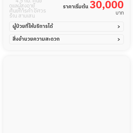
4.5 กม. ศูนย์
30,000
ดูแลผู้สูงอายุ
ราคาเริ่มต้น
ศูนย์การค้า อัศวร
บาท
รณ สามเสน
ผู้ป่วยที่ให้บริการได้
ผู้ป่วยอัมพาต อัมพฤกษ์
สิ่งอำนวยความสะดวก
ผู้ป่วยอัลไซเมอร์
ทีมดูแล 24 ชม.
ผู้ป่วยโรคหลอดเลือดสมอง
พยาบาลวิชาชีพ
ผู้ป่วยติดเตียง
กล้องวงจรปิด
ผู้ป่วยเส้นเลือดสมองแตก
แพทย์เฉพาะทาง
ผู้ป่วยที่มาพักฟื้นทำแผลกดทับ
อาหารตามโภชนาการ
ผู้ป่วยพักฟื้นหลังผ่าตัด
ดูแลความสะอาด ซักผ้า
กายภาพบำบัด
กิจกรรมนันทนาการ
รายงานข้อมูลสุขภาพ