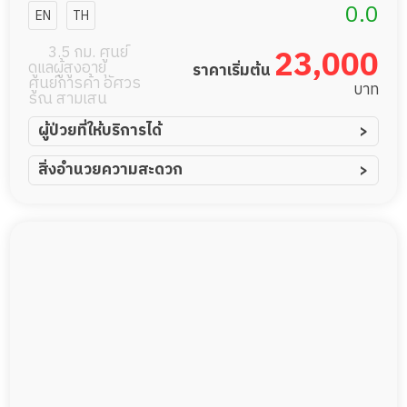
ซีเนียร์โฮม
0.0
EN
TH
3.5 กม. ศูนย์
23,000
ดูแลผู้สูงอายุ
ราคาเริ่มต้น
ศูนย์การค้า อัศวร
บาท
รณ สามเสน
ผู้ป่วยที่ให้บริการได้
ผู้ป่วยอัมพาต อัมพฤกษ์
สิ่งอำนวยความสะดวก
ผู้ป่วยอัลไซเมอร์
ทีมดูแล 24 ชม.
ผู้ป่วยโรคหลอดเลือดสมอง
พยาบาลวิชาชีพ
ผู้ป่วยติดเตียง
กล้องวงจรปิด
ผู้ป่วยเส้นเลือดสมองแตก
แพทย์เฉพาะทาง
ผู้ป่วยที่มาพักฟื้นทำแผลกดทับ
อาหารตามโภชนาการ
ผู้ป่วยพักฟื้นหลังผ่าตัด
ดูแลความสะอาด ซักผ้า
กายภาพบำบัด
กิจกรรมนันทนาการ