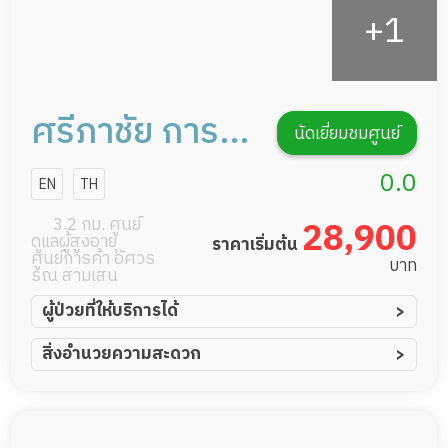
ศรีภาชัย การ
นัดเยี่ยมชมศูนย์
ดูแลผู้สูงอายุ
0.0
EN
TH
หรือผู้มีภาวะพึ่ง
3.2 กม. ศูนย์
28,900
ดูแลผู้สูงอายุ
ราคาเริ่มต้น
พิง
ศูนย์การค้า อัศวร
บาท
รณ สามเสน
ผู้ป่วยที่ให้บริการได้
ผู้ป่วยอัมพาต อัมพฤกษ์
สิ่งอำนวยความสะดวก
ผู้ป่วยอัลไซเมอร์
ทีมดูแล 24 ชม.
ผู้ป่วยโรคหลอดเลือดสมอง
พยาบาลวิชาชีพ
ผู้ป่วยติดเตียง
กล้องวงจรปิด