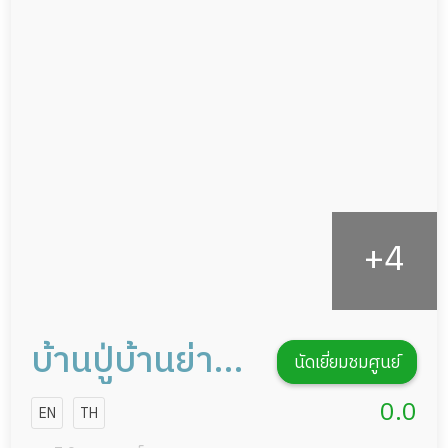
อาหารตามโภชนาการ
ผู้ป่วยพักฟื้นหลังผ่าตัด
ดูแลความสะอาด ซักผ้า
กายภาพบำบัด
กิจกรรมนันทนาการ
รายงานข้อมูลสุขภาพ
บ้านปู่บ้านย่่า
นัดเยี่ยมชมศูนย์
สาขาจรัญ 37
0.0
EN
TH