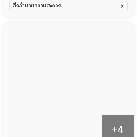
ผู้ป่วยอัมพาต อัมพฤกษ์
สิ่งอำนวยความสะดวก
ผู้ป่วยอัลไซเมอร์
ทีมดูแล 24 ชม.
ผู้ป่วยโรคหลอดเลือดสมอง
พยาบาลวิชาชีพ
ผู้ป่วยติดเตียง
กล้องวงจรปิด
ผู้ป่วยเส้นเลือดสมองแตก
แพทย์เฉพาะทาง
ผู้ป่วยที่มาพักฟื้นทำแผลกดทับ
อาหารตามโภชนาการ
ผู้ป่วยพักฟื้นหลังผ่าตัด
ดูแลความสะอาด ซักผ้า
กายภาพบำบัด
กิจกรรมนันทนาการ
รายงานข้อมูลสุขภาพ