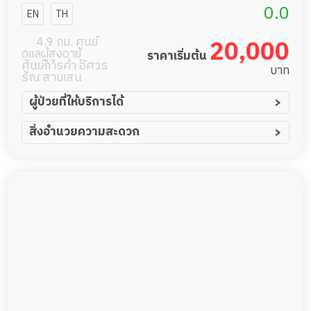
ซิ่งโฮม สาขา
0.0
EN
TH
พิบูลสงคราม
4.9 กม. ศูนย์
20,000
ดูแลผู้สูงอายุ
ราคาเริ่มต้น
ศูนย์การค้า อัศวร
บาท
รณ สามเสน
ผู้ป่วยที่ให้บริการได้
ผู้ป่วยอัมพาต อัมพฤกษ์
สิ่งอำนวยความสะดวก
ผู้ป่วยอัลไซเมอร์
ทีมดูแล 24 ชม.
ผู้ป่วยโรคหลอดเลือดสมอง
พยาบาลวิชาชีพ
ผู้ป่วยติดเตียง
กล้องวงจรปิด
ผู้ป่วยเส้นเลือดสมองแตก
แพทย์เฉพาะทาง
ผู้ป่วยที่มาพักฟื้นทำแผลกดทับ
อาหารตามโภชนาการ
ผู้ป่วยพักฟื้นหลังผ่าตัด
ดูแลความสะอาด ซักผ้า
กายภาพบำบัด
กิจกรรมนันทนาการ