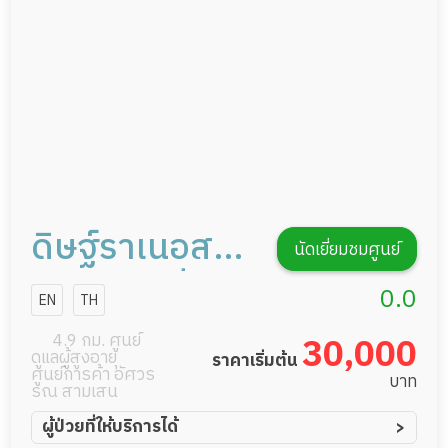
รายงานข้อมูลสุขภาพ
ดิษฐ์ราเนอสซิ่ง
นัดเยี่ยมชมศูนย์
โฮม สาขาปิ่น
0.0
EN
TH
เกล้า
4.9 กม. ศูนย์
30,000
ดูแลผู้สูงอายุ
ราคาเริ่มต้น
ศูนย์การค้า อัศวร
บาท
รณ สามเสน
ผู้ป่วยที่ให้บริการได้