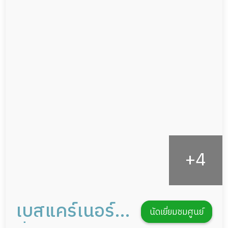
กล้องวงจรปิด
ผู้ป่วยเส้นเลือดสมองแตก
แพทย์เฉพาะทาง
ผู้ป่วยที่มาพักฟื้นทำแผลกดทับ
อาหารตามโภชนาการ
ผู้ป่วยพักฟื้นหลังผ่าตัด
ดูแลความสะอาด ซักผ้า
กายภาพบำบัด
กิจกรรมนันทนาการ
รายงานข้อมูลสุขภาพ
เบสแคร์เนอร์ส
นัดเยี่ยมชมศูนย์