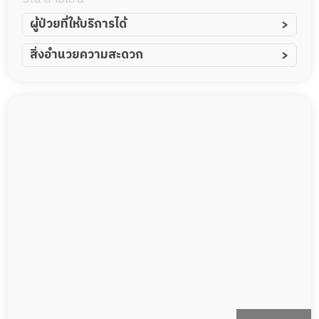
ผู้ป่วยที่ให้บริการได้
ผู้ป่วยอัมพาต อัมพฤกษ์
สิ่งอำนวยความสะดวก
ผู้ป่วยอัลไซเมอร์
ทีมดูแล 24 ชม.
ผู้ป่วยโรคหลอดเลือดสมอง
พยาบาลวิชาชีพ
ผู้ป่วยติดเตียง
กล้องวงจรปิด
ผู้ป่วยเส้นเลือดสมองแตก
แพทย์เฉพาะทาง
ผู้ป่วยที่มาพักฟื้นทำแผลกดทับ
อาหารตามโภชนาการ
ผู้ป่วยพักฟื้นหลังผ่าตัด
ดูแลความสะอาด ซักผ้า
กายภาพบำบัด
กิจกรรมนันทนาการ
รายงานข้อมูลสุขภาพ