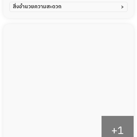
ผู้ป่วยอัมพาต อัมพฤกษ์
สิ่งอำนวยความสะดวก
ผู้ป่วยอัลไซเมอร์
ทีมดูแล 24 ชม.
ผู้ป่วยโรคหลอดเลือดสมอง
พยาบาลวิชาชีพ
ผู้ป่วยติดเตียง
กล้องวงจรปิด
ผู้ป่วยเส้นเลือดสมองแตก
แพทย์เฉพาะทาง
ผู้ป่วยที่มาพักฟื้นทำแผลกดทับ
อาหารตามโภชนาการ
ผู้ป่วยพักฟื้นหลังผ่าตัด
ดูแลความสะอาด ซักผ้า
กายภาพบำบัด
กิจกรรมนันทนาการ
รายงานข้อมูลสุขภาพ