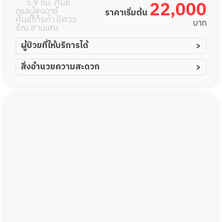
5.9 กม. ศูนย์
22,000
ดูแลผู้สูงอายุ
ราคาเริ่มต้น
ศูนย์การค้า อัศวร
บาท
รณ สามเสน
ผู้ป่วยที่ให้บริการได้
ผู้ป่วยอัมพาต อัมพฤกษ์
สิ่งอำนวยความสะดวก
ผู้ป่วยอัลไซเมอร์
ทีมดูแล 24 ชม.
ผู้ป่วยโรคหลอดเลือดสมอง
พยาบาลวิชาชีพ
ผู้ป่วยติดเตียง
กล้องวงจรปิด
ผู้ป่วยเส้นเลือดสมองแตก
แพทย์เฉพาะทาง
ผู้ป่วยที่มาพักฟื้นทำแผลกดทับ
อาหารตามโภชนาการ
ผู้ป่วยพักฟื้นหลังผ่าตัด
ดูแลความสะอาด ซักผ้า
กายภาพบำบัด
กิจกรรมนันทนาการ
รายงานข้อมูลสุขภาพ