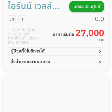
ไอรีนน์ เวลล์บี
นัดเยี่ยมชมศูนย์
อิง
0.0
EN
TH
6.4 กม. ศูนย์
27,000
ดูแลผู้สูงอายุ
ราคาเริ่มต้น
ศูนย์การค้า อัศวร
บาท
รณ สามเสน
ผู้ป่วยที่ให้บริการได้
ผู้ป่วยอัมพาต อัมพฤกษ์
สิ่งอำนวยความสะดวก
ผู้ป่วยอัลไซเมอร์
ทีมดูแล 24 ชม.
ผู้ป่วยโรคหลอดเลือดสมอง
พยาบาลวิชาชีพ
ผู้ป่วยติดเตียง
กล้องวงจรปิด
ผู้ป่วยเส้นเลือดสมองแตก
แพทย์เฉพาะทาง
ผู้ป่วยที่มาพักฟื้นทำแผลกดทับ
อาหารตามโภชนาการ
ผู้ป่วยพักฟื้นหลังผ่าตัด
ดูแลความสะอาด ซักผ้า