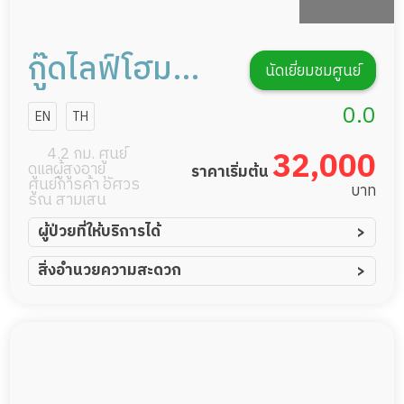
กู๊ดไลฟ์โฮม
นัดเยี่ยมชมศูนย์
วงศ์สว่าง
0.0
EN
TH
ประชาชื่น
4.2 กม. ศูนย์
32,000
ดูแลผู้สูงอายุ
ราคาเริ่มต้น
ศูนย์การค้า อัศวร
บาท
รณ สามเสน
ผู้ป่วยที่ให้บริการได้
ผู้ป่วยอัมพาต อัมพฤกษ์
สิ่งอำนวยความสะดวก
ผู้ป่วยอัลไซเมอร์
ทีมดูแล 24 ชม.
ผู้ป่วยโรคหลอดเลือดสมอง
พยาบาลวิชาชีพ
ผู้ป่วยติดเตียง
กล้องวงจรปิด
ผู้ป่วยเส้นเลือดสมองแตก
แพทย์เฉพาะทาง
ผู้ป่วยที่มาพักฟื้นทำแผลกดทับ