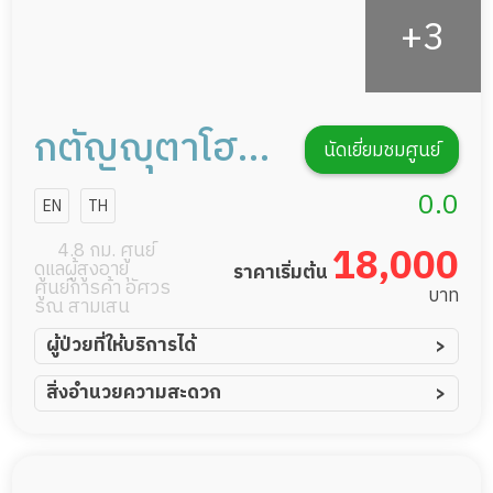
กตัญญุตาโฮม
นัดเยี่ยมชมศูนย์
เเคร์
0.0
EN
TH
4.8 กม. ศูนย์
18,000
ดูแลผู้สูงอายุ
ราคาเริ่มต้น
ศูนย์การค้า อัศวร
บาท
รณ สามเสน
ผู้ป่วยที่ให้บริการได้
ผู้ป่วยอัมพาต อัมพฤกษ์
สิ่งอำนวยความสะดวก
ผู้ป่วยอัลไซเมอร์
ทีมดูแล 24 ชม.
ผู้ป่วยโรคหลอดเลือดสมอง
พยาบาลวิชาชีพ
ผู้ป่วยติดเตียง