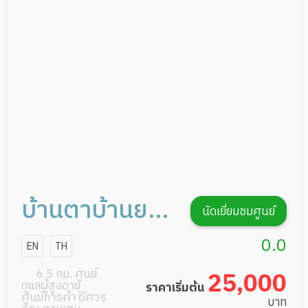
กายภาพบำบัด
กิจกรรมนันทนาการ
รายงานข้อมูลสุขภาพ
บ้านตาบ้านยาย
นัดเยี่ยมชมศูนย์
จรัญ13
0.0
EN
TH
6.5 กม. ศูนย์
25,000
ดูแลผู้สูงอายุ
ราคาเริ่มต้น
ศูนย์การค้า อัศวร
บาท
Messenger