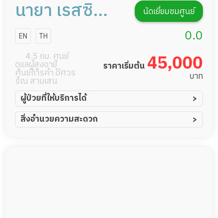
นายา เรสซิ
นัดเยี่ยมชมศูนย์
เด้นซ์
0.0
EN
TH
4.5 กม. ศูนย์
45,000
ดูแลผู้สูงอายุ
ราคาเริ่มต้น
ศูนย์การค้า อัศวร
บาท
รณ สามเสน
ผู้ป่วยที่ให้บริการได้
ผู้ป่วยอัมพาต อัมพฤกษ์
สิ่งอำนวยความสะดวก
ผู้ป่วยอัลไซเมอร์
ทีมดูแล 24 ชม.
ผู้ป่วยโรคหลอดเลือดสมอง
พยาบาลวิชาชีพ
ผู้ป่วยติดเตียง
กล้องวงจรปิด
ผู้ป่วยเส้นเลือดสมองแตก
แพทย์เฉพาะทาง
ผู้ป่วยที่มาพักฟื้นทำแผลกดทับ
อาหารตามโภชนาการ
ผู้ป่วยพักฟื้นหลังผ่าตัด
ดูแลความสะอาด ซักผ้า