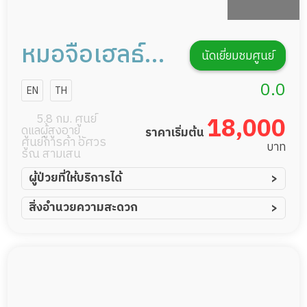
หมอจือเฮลธ์
นัดเยี่ยมชมศูนย์
แคร์
0.0
EN
TH
5.8 กม. ศูนย์
18,000
ดูแลผู้สูงอายุ
ราคาเริ่มต้น
ศูนย์การค้า อัศวร
บาท
รณ สามเสน
ผู้ป่วยที่ให้บริการได้
ผู้ป่วยอัมพาต อัมพฤกษ์
สิ่งอำนวยความสะดวก
ผู้ป่วยอัลไซเมอร์
ทีมดูแล 24 ชม.
ผู้ป่วยโรคหลอดเลือดสมอง
พยาบาลวิชาชีพ
ผู้ป่วยติดเตียง
กล้องวงจรปิด
ผู้ป่วยเส้นเลือดสมองแตก
แพทย์เฉพาะทาง
ผู้ป่วยที่มาพักฟื้นทำแผลกดทับ