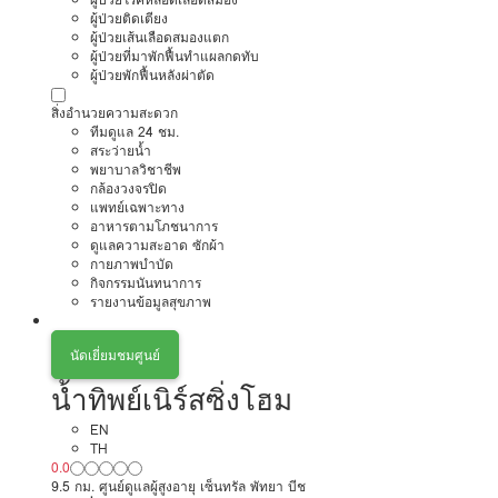
ผู้ป่วยติดเตียง
ผู้ป่วยเส้นเลือดสมองแตก
ผู้ป่วยที่มาพักฟื้นทำแผลกดทับ
ผู้ป่วยพักฟื้นหลังผ่าตัด
สิ่งอำนวยความสะดวก
ทีมดูแล 24 ชม.
สระว่ายน้ำ
พยาบาลวิชาชีพ
กล้องวงจรปิด
แพทย์เฉพาะทาง
อาหารตามโภชนาการ
ดูแลความสะอาด ซักผ้า
กายภาพบำบัด
กิจกรรมนันทนาการ
รายงานข้อมูลสุขภาพ
นัดเยี่ยมชมศูนย์
น้ำทิพย์เนิร์สซิ่งโฮม
EN
TH
0.0
9.5 กม. ศูนย์ดูแลผู้สูงอายุ เซ็นทรัล พัทยา บีช