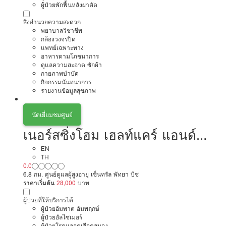
ผู้ป่วยพักฟื้นหลังผ่าตัด
สิ่งอำนวยความสะดวก
พยาบาลวิชาชีพ
กล้องวงจรปิด
แพทย์เฉพาะทาง
อาหารตามโภชนาการ
ดูแลความสะอาด ซักผ้า
กายภาพบำบัด
กิจกรรมนันทนาการ
รายงานข้อมูลสุขภาพ
นัดเยี่ยมชมศูนย์
เนอร์สซิ่งโฮม เฮลท์แคร์ แอนด์
เซอร์วิส
EN
TH
0.0
6.8 กม. ศูนย์ดูแลผู้สูงอายุ เซ็นทรัล พัทยา บีช
ราคาเริ่มต้น
28,000
บาท
ผู้ป่วยที่ให้บริการได้
ผู้ป่วยอัมพาต อัมพฤกษ์
ผู้ป่วยอัลไซเมอร์
ผู้ป่วยโรคหลอดเลือดสมอง