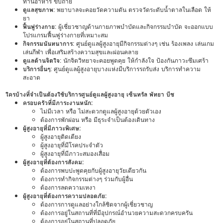
ทานอาหาร ขับถ่าย
ดูแลสุขภาพ
: พยาบาลจะคอยวัดความดัน ตรวจวัดระดับน้ำตาลในเลือด ให้
ยา
ฟื้นฟูร่างกาย
: ผู้เชี่ยวชาญด้านกายภาพบำบัดและกิจกรรมบำบัด จะออกแบบ
โปรแกรมฟื้นฟูร่างกายที่เหมาะสม
กิจกรรมนันทนาการ
: ศูนย์ดูแลผู้สูงอายุมีกิจกรรมต่างๆ เช่น ร้องเพลง เล่นเกม
เล่นกีฬา เพื่อเสริมสร้างความสุขและผ่อนคลาย
ดูแลด้านจิตใจ
: นักจิตวิทยาจะคอยพูดคุย ให้กำลังใจ ป้องกันภาวะซึมเศร้า
บริการอื่นๆ
: ศูนย์ดูแลผู้สูงอายุบางแห่งมีบริการรถรับส่ง บริการทำความ
สะอาด
ใครบ้างที่จำเป็นต้องใช้บริการศูนย์ดูแลผู้สูงอายุ เซ็นทรัล พัทยา บีช
ครอบครัวที่มีภาระงานหนัก:
ไม่มีเวลา หรือ ไม่สะดวกดูแลผู้สูงอายุด้วยตัวเอง
ต้องการพักผ่อน หรือ มีธุระจำเป็นต้องเดินทาง
ผู้สูงอายุที่มีภาวะพิเศษ:
ผู้สูงอายุติดเตียง
ผู้สูงอายุที่มีโรคประจำตัว
ผู้สูงอายุที่มีภาวะสมองเสื่อม
ผู้สูงอายุที่ต้องการสังคม:
ต้องการพบปะพูดคุยกับผู้สูงอายุวัยเดียวกัน
ต้องการทำกิจกรรมต่างๆ ร่วมกับผู้อื่น
ต้องการลดความเหงา
ผู้สูงอายุที่ต้องการความปลอดภัย:
ต้องการการดูแลอย่างใกล้ชิดจากผู้เชี่ยวชาญ
ต้องการอยู่ในสถานที่ที่มีอุปกรณ์อำนวยความสะดวกครบครัน
ต้องการอยู่ในสถานที่ปลอดภัย