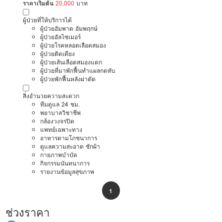
ราคาเริ่มต้น
20,000
บาท
ผู้ป่วยที่ให้บริการได้
ผู้ป่วยอัมพาต อัมพฤกษ์
ผู้ป่วยอัลไซเมอร์
ผู้ป่วยโรคหลอดเลือดสมอง
ผู้ป่วยติดเตียง
ผู้ป่วยเส้นเลือดสมองแตก
ผู้ป่วยที่มาพักฟื้นทำแผลกดทับ
ผู้ป่วยพักฟื้นหลังผ่าตัด
สิ่งอำนวยความสะดวก
ทีมดูแล 24 ชม.
พยาบาลวิชาชีพ
กล้องวงจรปิด
แพทย์เฉพาะทาง
อาหารตามโภชนาการ
ดูแลความสะอาด ซักผ้า
กายภาพบำบัด
กิจกรรมนันทนาการ
รายงานข้อมูลสุขภาพ
1
ช่วงราคา