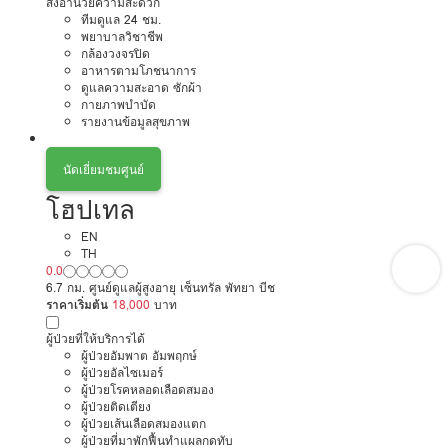
สิ่งอำนวยความสะดวก
ทีมดูแล 24 ชม.
พยาบาลวิชาชีพ
กล้องวงจรปิด
อาหารตามโภชนาการ
ดูแลความสะอาด ซักผ้า
กายภาพบำบัด
รายงานข้อมูลสุขภาพ
นัดเยี่ยมชมศูนย์
โฮปเทล
EN
TH
0.0
6.7 กม. ศูนย์ดูแลผู้สูงอายุ เซ็นทรัล พัทยา บีช
ราคาเริ่มต้น
18,000
บาท
ผู้ป่วยที่ให้บริการได้
ผู้ป่วยอัมพาต อัมพฤกษ์
ผู้ป่วยอัลไซเมอร์
ผู้ป่วยโรคหลอดเลือดสมอง
ผู้ป่วยติดเตียง
ผู้ป่วยเส้นเลือดสมองแตก
ผู้ป่วยที่มาพักฟื้นทำแผลกดทับ