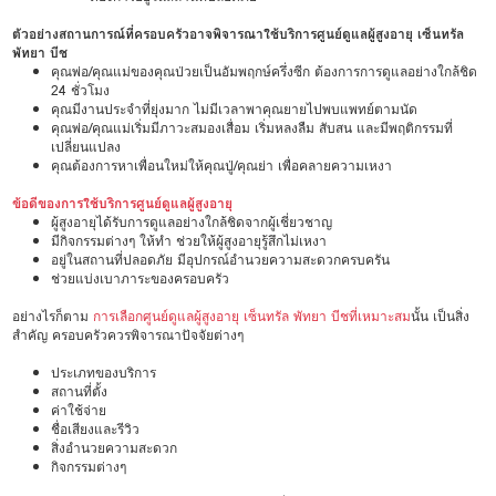
ตัวอย่างสถานการณ์ที่ครอบครัวอาจพิจารณาใช้บริการศูนย์ดูแลผู้สูงอายุ เซ็นทรัล
พัทยา บีช
คุณพ่อ/คุณแม่ของคุณป่วยเป็นอัมพฤกษ์ครึ่งซีก ต้องการการดูแลอย่างใกล้ชิด
24 ชั่วโมง
คุณมีงานประจำที่ยุ่งมาก ไม่มีเวลาพาคุณยายไปพบแพทย์ตามนัด
คุณพ่อ/คุณแม่เริ่มมีภาวะสมองเสื่อม เริ่มหลงลืม สับสน และมีพฤติกรรมที่
เปลี่ยนแปลง
คุณต้องการหาเพื่อนใหม่ให้คุณปู่/คุณย่า เพื่อคลายความเหงา
ข้อดีของการใช้บริการศูนย์ดูแลผู้สูงอายุ
ผู้สูงอายุได้รับการดูแลอย่างใกล้ชิดจากผู้เชี่ยวชาญ
มีกิจกรรมต่างๆ ให้ทำ ช่วยให้ผู้สูงอายุรู้สึกไม่เหงา
อยู่ในสถานที่ปลอดภัย มีอุปกรณ์อำนวยความสะดวกครบครัน
ช่วยแบ่งเบาภาระของครอบครัว
อย่างไรก็ตาม
การเลือกศูนย์ดูแลผู้สูงอายุ เซ็นทรัล พัทยา บีชที่เหมาะสม
นั้น เป็นสิ่ง
สำคัญ ครอบครัวควรพิจารณาปัจจัยต่างๆ
ประเภทของบริการ
สถานที่ตั้ง
ค่าใช้จ่าย
ชื่อเสียงและรีวิว
สิ่งอำนวยความสะดวก
กิจกรรมต่างๆ