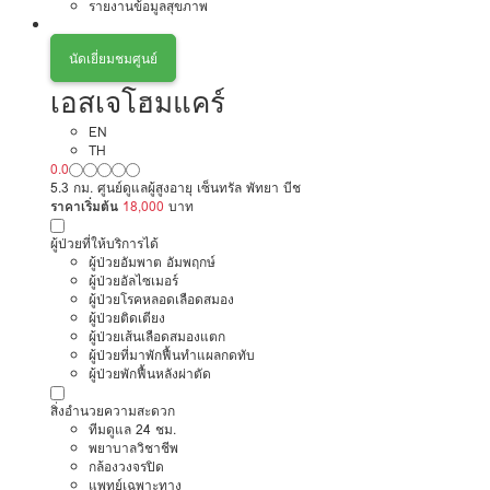
รายงานข้อมูลสุขภาพ
นัดเยี่ยมชมศูนย์
เอสเจโฮมแคร์
EN
TH
0.0
5.3 กม. ศูนย์ดูแลผู้สูงอายุ เซ็นทรัล พัทยา บีช
ราคาเริ่มต้น
18,000
บาท
ผู้ป่วยที่ให้บริการได้
ผู้ป่วยอัมพาต อัมพฤกษ์
ผู้ป่วยอัลไซเมอร์
ผู้ป่วยโรคหลอดเลือดสมอง
ผู้ป่วยติดเตียง
ผู้ป่วยเส้นเลือดสมองแตก
ผู้ป่วยที่มาพักฟื้นทำแผลกดทับ
ผู้ป่วยพักฟื้นหลังผ่าตัด
สิ่งอำนวยความสะดวก
ทีมดูแล 24 ชม.
พยาบาลวิชาชีพ
กล้องวงจรปิด
แพทย์เฉพาะทาง