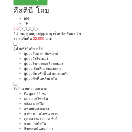
อีสตินี่ โฮม
EN
TH
0.0
4.2 กม. ศูนย์ดูแลผู้สูงอายุ เซ็นทรัล พัทยา บีช
ราคาเริ่มต้น
22,000
บาท
ผู้ป่วยที่ให้บริการได้
ผู้ป่วยอัมพาต อัมพฤกษ์
ผู้ป่วยอัลไซเมอร์
ผู้ป่วยโรคหลอดเลือดสมอง
ผู้ป่วยเส้นเลือดสมองแตก
ผู้ป่วยที่มาพักฟื้นทำแผลกดทับ
ผู้ป่วยพักฟื้นหลังผ่าตัด
สิ่งอำนวยความสะดวก
ทีมดูแล 24 ชม.
พยาบาลวิชาชีพ
กล้องวงจรปิด
แพทย์เฉพาะทาง
อาหารตามโภชนาการ
ดูแลความสะอาด ซักผ้า
กายภาพบำบัด
กิจกรรมนันทนาการ