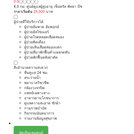
0.0
4.0 กม. ศูนย์ดูแลผู้สูงอายุ เซ็นทรัล พัทยา บีช
ราคาเริ่มต้น
25,000
บาท
ผู้ป่วยที่ให้บริการได้
ผู้ป่วยอัมพาต อัมพฤกษ์
ผู้ป่วยอัลไซเมอร์
ผู้ป่วยโรคหลอดเลือดสมอง
ผู้ป่วยติดเตียง
ผู้ป่วยเส้นเลือดสมองแตก
ผู้ป่วยที่มาพักฟื้นทำแผลกดทับ
ผู้ป่วยพักฟื้นหลังผ่าตัด
สิ่งอำนวยความสะดวก
ทีมดูแล 24 ชม.
สระว่ายน้ำ
พยาบาลวิชาชีพ
กล้องวงจรปิด
แพทย์เฉพาะทาง
อาหารตามโภชนาการ
ดูแลความสะอาด ซักผ้า
กายภาพบำบัด
กิจกรรมนันทนาการ
รายงานข้อมูลสุขภาพ
นัดเยี่ยมชมศูนย์