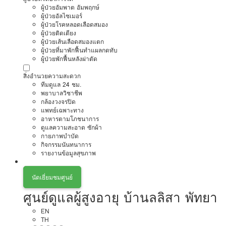
ผู้ป่วยอัมพาต อัมพฤกษ์
ผู้ป่วยอัลไซเมอร์
ผู้ป่วยโรคหลอดเลือดสมอง
ผู้ป่วยติดเตียง
ผู้ป่วยเส้นเลือดสมองแตก
ผู้ป่วยที่มาพักฟื้นทำแผลกดทับ
ผู้ป่วยพักฟื้นหลังผ่าตัด
สิ่งอำนวยความสะดวก
ทีมดูแล 24 ชม.
พยาบาลวิชาชีพ
กล้องวงจรปิด
แพทย์เฉพาะทาง
อาหารตามโภชนาการ
ดูแลความสะอาด ซักผ้า
กายภาพบำบัด
กิจกรรมนันทนาการ
รายงานข้อมูลสุขภาพ
นัดเยี่ยมชมศูนย์
ศูนย์ดูแลผู้สูงอายุ บ้านลลิสา พัทยา
EN
TH