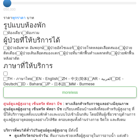
0
50,000
ราคา
ทุกราคา
บาท
รูปแบบห้องพัก
ห้องเดียว
ห้องรวม
ผู้ป่วยที่ให้บริการได้
ผู้ป่วยอัมพาต อัมพฤกษ์
ผู้ป่วยอัลไซเมอร์
ผู้ป่วยโรคหลอดเลือดสมอง
ผู้ป่วย
ติดเตียง
ผู้ป่วยเส้นเลือดสมองแตก
ผู้ป่วยที่มาพักฟื้นทำแผลกดทับ
ผู้ป่วยพักฟื้น
หลังผ่าตัด
ภาษาที่ให้บริการ
TH - ‏ภาษาไทย
EN - English
ZH - 中文(简体)
‏AR - ‏العربية‏
DE -
Deutsch
ID - Bahara
JP - 日本語
MM - Burmese
more
less
ศูนย์ดูแลผู้สูงอายุ เซ็นทรัล พัทยา บีช
: ทางเลือกสำหรับการดูแลอย่างมีคุณภาพ
ศูนย์ดูแลผู้สูงอายุ เซ็นทรัล พัทยา บีช
เปรียบเสมือนบ้านหลังที่สองสำหรับผู้สูงอายุ ที่
นี่ให้บริการดูแลทั้งแบบพักค้างและแบบไปเช้าเย็นกลับ โดยมีทีมผู้เชี่ยวชาญด้านการ
ดูแลผู้สูงอายุคอยดูแลอย่างใกล้ชิด ครอบคลุมทั้งด้านร่างกาย จิตใจ และสังคม
บริการที่พบได้ทั่วไปในศูนย์ดูแลผู้สูงอายุ
มีดังนี้
ดูแลกิจวัตรประจำวัน
: ทีมงานจะช่วยเหลือผู้สูงอายุในการอาบน้ำ แต่งตัว