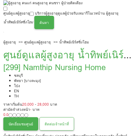
ศูนย์ดูแลผู้สูงอายุ
บริการผู้สูงอายุ
ดูแลผู้ป่วย
รับเหมารีโนเวทบ้าน ผู้สูงอายุ
น้ำทิพย์เนิร์สซิ่งโฮม
ค้นหา
ผู้สูงอายุ
ศูนย์ดูแลผู้สูงอายุ
น้ำทิพย์เนิร์สซิ่งโฮม
ศูนย์ดูแลผู้สูงอายุ น้ำทิพย์เนิร์ส
ซิ่งโฮม
[299] Namthip Nursing Home
ชลบุรี
พัทยา [บางละมุง]
โป่ง
EN
TH
ราคาเริ่มต้น
20,000
-
28,000
บาท
ค่ามัดจำล่วงหน้า
-
บาท
0.0
นัดเยี่ยมชมศูนย์
ติดต่อเจ้าหน้าที่