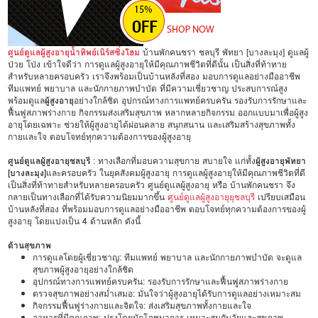
ศูนย์ดูแลผู้สูงอายุน้ำทิพย์เนิร์สซิ่งโฮม
บ้านพักคนชรา ชลบุรี พัทยา [บางละมุง] ดูแลผู้
ป่วย โป่ง เข้าใจดีว่า การดูแลผู้สูงอายุให้มีคุณภาพชีวิตที่ดีนั้น เป็นสิ่งที่ท้าทาย
สำหรับหลายครอบครัว เราจึงพร้อมเป็นบ้านหลังที่สอง มอบการดูแลอย่างมืออาชีพ
ทีมแพทย์ พยาบาล และนักกายภาพบำบัด ที่มีความเชี่ยวชาญ ประสบการณ์สูง
พร้อมดูแล
ผู้สูงอายุ
อย่างใกล้ชิด อุปกรณ์ทางการแพทย์ครบครัน รองรับการรักษาและ
ฟื้นฟูสภาพร่างกาย กิจกรรมส่งเสริมสุขภาพ หลากหลายกิจกรรม ออกแบบมาเพื่อผู้สูง
อายุโดยเฉพาะ ช่วยให้ผู้สูงอายุได้ผ่อนคลาย สนุกสนาน และเสริมสร้างสุขภาพทั้ง
กายและใจ ตอบโจทย์ทุกความต้องการของผู้สูงอายุ
ศูนย์ดูแลผู้สูงอายุชลบุรี
: ทางเลือกที่มอบความสุขกาย สบายใจ แก่ทั้ง
ผู้สูงอายุพัทยา
[บางละมุง]
และครอบครัว ในยุคสังคมผู้สูงอายุ การดูแลผู้สูงอายุให้มีคุณภาพชีวิตที่ดี
เป็นสิ่งที่ท้าทายสำหรับหลายครอบครัว ศูนย์ดูแลผู้สูงอายุ หรือ บ้านพักคนชรา จึง
กลายเป็นทางเลือกที่ได้รับความนิยมมากขึ้น
ศูนย์ดูแลผู้สูงอายุยุชลบุรี
เปรียบเสมือน
บ้านหลังที่สอง ที่พร้อมมอบการดูแลอย่างมืออาชีพ ตอบโจทย์ทุกความต้องการของผู้
สูงอายุ โดยแบ่งเป็น 4 ด้านหลัก ดังนี้
ด้านสุขภาพ
การดูแลโดยผู้เชี่ยวชาญ: ทีมแพทย์ พยาบาล และนักกายภาพบำบัด จะดูแล
สุขภาพผู้สูงอายุอย่างใกล้ชิด
อุปกรณ์ทางการแพทย์ครบครัน: รองรับการรักษาและฟื้นฟูสภาพร่างกาย
ตรวจสุขภาพอย่างสม่ำเสมอ: มั่นใจว่าผู้สูงอายุได้รับการดูแลอย่างเหมาะสม
กิจกรรมฟื้นฟูร่างกายและจิตใจ: ส่งเสริมสุขภาพทั้งกายและใจ
อาหารที่มีคุณภาพ: ปรุงโดยนักโภชนาการ เหมาะสมกับวัยและสุขภาพ