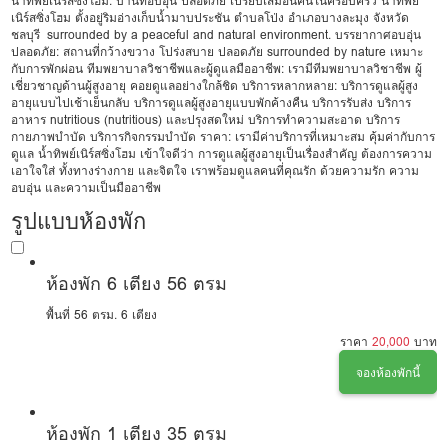
น้ำทิพย์เนิร์สซิ่งโฮม: บ้านที่อบอุ่น ปลอดภัย เปรียบเสมือนคนในครอบครัว น้ำทิพย์
เนิร์สซิ่งโฮม ตั้งอยู่ริมอ่างเก็บน้ำมาบประชัน ตำบลโป่ง อำเภอบางละมุง จังหวัด
ชลบุรี surrounded by a peaceful and natural environment. บรรยากาศอบอุ่น
ปลอดภัย: สถานที่กว้างขวาง โปร่งสบาย ปลอดภัย surrounded by nature เหมาะ
กับการพักผ่อน ทีมพยาบาลวิชาชีพและผู้ดูแลมืออาชีพ: เรามีทีมพยาบาลวิชาชีพ ผู้
เชี่ยวชาญด้านผู้สูงอายุ คอยดูแลอย่างใกล้ชิด บริการหลากหลาย: บริการดูแลผู้สูง
อายุแบบไปเช้าเย็นกลับ บริการดูแลผู้สูงอายุแบบพักค้างคืน บริการรับส่ง บริการ
อาหาร nutritious (nutritious) และปรุงสดใหม่ บริการทำความสะอาด บริการ
กายภาพบำบัด บริการกิจกรรมบำบัด ราคา: เรามีค่าบริการที่เหมาะสม คุ้มค่ากับการ
ดูแล น้ำทิพย์เนิร์สซิ่งโฮม เข้าใจดีว่า การดูแลผู้สูงอายุเป็นเรื่องสำคัญ ต้องการความ
เอาใจใส่ ทั้งทางร่างกาย และจิตใจ เราพร้อมดูแลคนที่คุณรัก ด้วยความรัก ความ
อบอุ่น และความเป็นมืออาชีพ
รูปแบบห้องพัก
ห้องพัก 6 เตียง 56 ตรม
พื้นที่ 56 ตรม.
6 เตียง
ราคา
20,000
บาท
จองห้องพักนี้
ห้องพัก 1 เตียง 35 ตรม