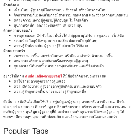
ด้านสังคม
เพื่อนใหม่: ผู้สูงอายุมีโอกาสพบปะ สังสรรค์ สร้างมิตรภาพใหม่
กิจกรรมร่วมกัน: ส่งเสริมการมีส่วนร่วม ผ่อนคลาย และสร้างความสนุกสนาน
คลายความเหงา: ผู้สูงอายุรู้สึกอบอุ่น ไม่โดดเดี่ยว
สุขภาพจิตที่ดี: ลดภาวะซึมเศร้า เพิ่มความสุข
ด้านความปลอดภัย
การดูแลตลอด 24 ชั่วโมง: มั่นใจได้ว่าผู้สูงอายุได้รับการดูแลอย่างใกล้ชิด
ระบบป้องกันอุบัติเหตุ: ลดความเสี่ยงต่อการเกิดอุบัติเหตุ
ความรู้สึกปลอดภัย: ผู้สูงอายุรู้สึกสบายใจ ไร้กังวล
ด้านครอบครัว
เวลาว่างมากขึ้น: สมาชิกในครอบครัวมีเวลาสำหรับตัวเองมากขึ้น
ลดความเครียด: คลายกังวลเรื่องการดูแลผู้สูงอายุ
ดูแลตัวเองได้มากขึ้น: สามารถทุ่มเทกับงานและชีวิตส่วนตัว
อย่างไรก็ตาม
ศูนย์ดูแลผู้สูงอายุยุชลบุรี
ก็มีข้อจำกัดบางประการ เช่น
ค่าใช้จ่าย: อาจสูงกว่าการดูแลเอง
ความคิดถึงบ้าน: ผู้สูงอายุอาจรู้สึกคิดถึงบ้านและครอบครัว
ความรู้สึกถูกทอดทิ้ง: บางรายอาจรู้สึกถูกทอดทิ้ง
ดังนั้น การตัดสินใจเลือกใช้บริการศูนย์ดูแลผู้สูงอายุ ครอบครัวควรพิจารณาปัจจัย
ต่างๆ อย่างรอบคอบ ศึกษาข้อมูล เปรียบเทียบราคา บริการ สถานที่ และความเหมาะ
สมกับผู้สูงอายุ
ศูนย์ดูแลผู้สูงอายุที่ดี
จะช่วยยกระดับคุณภาพชีวิตของผู้สูงอายุ ให้
พวกเขามีความสุข สุขภาพดี ปลอดภัย และสร้างความสบายใจแก่ครอบครัว
Popular Tags