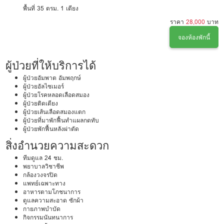
พื้นที่ 35 ตรม.
1 เตียง
ราคา
28,000
บาท
จองห้องพักนี้
ผู้ป่วยที่ให้บริการได้
ผู้ป่วยอัมพาต อัมพฤกษ์
ผู้ป่วยอัลไซเมอร์
ผู้ป่วยโรคหลอดเลือดสมอง
ผู้ป่วยติดเตียง
ผู้ป่วยเส้นเลือดสมองแตก
ผู้ป่วยที่มาพักฟื้นทำแผลกดทับ
ผู้ป่วยพักฟื้นหลังผ่าตัด
สิ่งอำนวยความสะดวก
ทีมดูแล 24 ชม.
พยาบาลวิชาชีพ
กล้องวงจรปิด
แพทย์เฉพาะทาง
อาหารตามโภชนาการ
ดูแลความสะอาด ซักผ้า
กายภาพบำบัด
กิจกรรมนันทนาการ