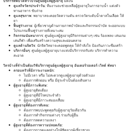
บริการที่พบได้ทั่วไปในศูนย์ดูแลผู้สูงอายุ
มีดังนี้
ดูแลกิจวัตรประจำวัน
: ทีมงานจะช่วยเหลือผู้สูงอายุในการอาบน้ำ แต่งตัว
ทานอาหาร ขับถ่าย
ดูแลสุขภาพ
: พยาบาลจะคอยวัดความดัน ตรวจวัดระดับน้ำตาลในเลือด ให้
ยา
ฟื้นฟูร่างกาย
: ผู้เชี่ยวชาญด้านกายภาพบำบัดและกิจกรรมบำบัด จะออกแบบ
โปรแกรมฟื้นฟูร่างกายที่เหมาะสม
กิจกรรมนันทนาการ
: ศูนย์ดูแลผู้สูงอายุมีกิจกรรมต่างๆ เช่น ร้องเพลง เล่นเกม
เล่นกีฬา เพื่อเสริมสร้างความสุขและผ่อนคลาย
ดูแลด้านจิตใจ
: นักจิตวิทยาจะคอยพูดคุย ให้กำลังใจ ป้องกันภาวะซึมเศร้า
บริการอื่นๆ
: ศูนย์ดูแลผู้สูงอายุบางแห่งมีบริการรถรับส่ง บริการทำความ
สะอาด
ใครบ้างที่จำเป็นต้องใช้บริการศูนย์ดูแลผู้สูงอายุ อันเดอร์วอเตอร์ เวิลด์ พัทยา
ครอบครัวที่มีภาระงานหนัก:
ไม่มีเวลา หรือ ไม่สะดวกดูแลผู้สูงอายุด้วยตัวเอง
ต้องการพักผ่อน หรือ มีธุระจำเป็นต้องเดินทาง
ผู้สูงอายุที่มีภาวะพิเศษ:
ผู้สูงอายุติดเตียง
ผู้สูงอายุที่มีโรคประจำตัว
ผู้สูงอายุที่มีภาวะสมองเสื่อม
ผู้สูงอายุที่ต้องการสังคม:
ต้องการพบปะพูดคุยกับผู้สูงอายุวัยเดียวกัน
ต้องการทำกิจกรรมต่างๆ ร่วมกับผู้อื่น
ต้องการลดความเหงา
ผู้สูงอายุที่ต้องการความปลอดภัย:
ต้องการการดูแลอย่างใกล้ชิดจากผู้เชี่ยวชาญ