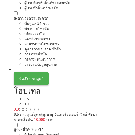
ผู้ป่วยที่มาพักฟื้นทำแผลกดทับ
ผู้ป่วยพักฟื้นหลังผ่าตัด
สิ่งอำนวยความสะดวก
ทีมดูแล 24 ชม.
พยาบาลวิชาชีพ
กล้องวงจรปิด
แพทย์เฉพาะทาง
อาหารตามโภชนาการ
ดูแลความสะอาด ซักผ้า
กายภาพบำบัด
กิจกรรมนันทนาการ
รายงานข้อมูลสุขภาพ
นัดเยี่ยมชมศูนย์
โฮปเทล
EN
TH
0.0
6.5 กม. ศูนย์ดูแลผู้สูงอายุ อันเดอร์วอเตอร์ เวิลด์ พัทยา
ราคาเริ่มต้น
18,000
บาท
ผู้ป่วยที่ให้บริการได้
ผู้ป่วยอัมพาต อัมพฤกษ์