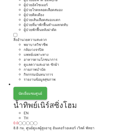
ผู้ป่วยอัลไซเมอร์
ผู้ป่วยโรคหลอดเลือดสมอง
ผู้ป่วยติดเตียง
ผู้ป่วยเส้นเลือดสมองแตก
ผู้ป่วยที่มาพักฟื้นทำแผลกดทับ
ผู้ป่วยพักฟื้นหลังผ่าตัด
สิ่งอำนวยความสะดวก
พยาบาลวิชาชีพ
กล้องวงจรปิด
แพทย์เฉพาะทาง
อาหารตามโภชนาการ
ดูแลความสะอาด ซักผ้า
กายภาพบำบัด
กิจกรรมนันทนาการ
รายงานข้อมูลสุขภาพ
นัดเยี่ยมชมศูนย์
น้ำทิพย์เนิร์สซิ่งโฮม
EN
TH
0.0
8.8 กม. ศูนย์ดูแลผู้สูงอายุ อันเดอร์วอเตอร์ เวิลด์ พัทยา