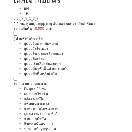
เอสเจโฮมแคร์
EN
TH
0.0
4.4 กม. ศูนย์ดูแลผู้สูงอายุ อันเดอร์วอเตอร์ เวิลด์ พัทยา
ราคาเริ่มต้น
18,000
บาท
ผู้ป่วยที่ให้บริการได้
ผู้ป่วยอัมพาต อัมพฤกษ์
ผู้ป่วยอัลไซเมอร์
ผู้ป่วยโรคหลอดเลือดสมอง
ผู้ป่วยติดเตียง
ผู้ป่วยเส้นเลือดสมองแตก
ผู้ป่วยที่มาพักฟื้นทำแผลกดทับ
ผู้ป่วยพักฟื้นหลังผ่าตัด
สิ่งอำนวยความสะดวก
ทีมดูแล 24 ชม.
พยาบาลวิชาชีพ
กล้องวงจรปิด
แพทย์เฉพาะทาง
อาหารตามโภชนาการ
ดูแลความสะอาด ซักผ้า
กายภาพบำบัด
กิจกรรมนันทนาการ
รายงานข้อมูลสุขภาพ