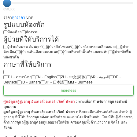
0
50,000
ราคา
ทุกราคา
บาท
รูปแบบห้องพัก
ห้องเดียว
ห้องรวม
ผู้ป่วยที่ให้บริการได้
ผู้ป่วยอัมพาต อัมพฤกษ์
ผู้ป่วยอัลไซเมอร์
ผู้ป่วยโรคหลอดเลือดสมอง
ผู้ป่วย
ติดเตียง
ผู้ป่วยเส้นเลือดสมองแตก
ผู้ป่วยที่มาพักฟื้นทำแผลกดทับ
ผู้ป่วยพักฟื้น
หลังผ่าตัด
ภาษาที่ให้บริการ
TH - ‏ภาษาไทย
EN - English
ZH - 中文(简体)
‏AR - ‏العربية‏
DE -
Deutsch
ID - Bahara
JP - 日本語
MM - Burmese
more
less
ศูนย์ดูแลผู้สูงอายุ อันเดอร์วอเตอร์ เวิลด์ พัทยา
: ทางเลือกสำหรับการดูแลอย่างมี
คุณภาพ
ศูนย์ดูแลผู้สูงอายุ อันเดอร์วอเตอร์ เวิลด์ พัทยา
เปรียบเสมือนบ้านหลังที่สองสำหรับผู้
สูงอายุ ที่นี่ให้บริการดูแลทั้งแบบพักค้างและแบบไปเช้าเย็นกลับ โดยมีทีมผู้เชี่ยวชาญ
ด้านการดูแลผู้สูงอายุคอยดูแลอย่างใกล้ชิด ครอบคลุมทั้งด้านร่างกาย จิตใจ และ
สังคม