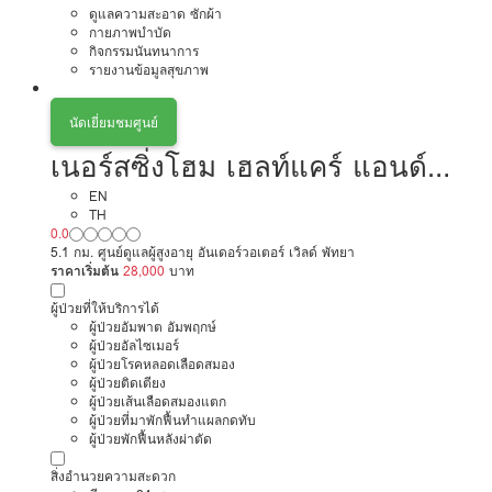
ดูแลความสะอาด ซักผ้า
กายภาพบำบัด
กิจกรรมนันทนาการ
รายงานข้อมูลสุขภาพ
นัดเยี่ยมชมศูนย์
เนอร์สซิ่งโฮม เฮลท์แคร์ แอนด์
เซอร์วิส
EN
TH
0.0
5.1 กม. ศูนย์ดูแลผู้สูงอายุ อันเดอร์วอเตอร์ เวิลด์ พัทยา
ราคาเริ่มต้น
28,000
บาท
ผู้ป่วยที่ให้บริการได้
ผู้ป่วยอัมพาต อัมพฤกษ์
ผู้ป่วยอัลไซเมอร์
ผู้ป่วยโรคหลอดเลือดสมอง
ผู้ป่วยติดเตียง
ผู้ป่วยเส้นเลือดสมองแตก
ผู้ป่วยที่มาพักฟื้นทำแผลกดทับ
ผู้ป่วยพักฟื้นหลังผ่าตัด
สิ่งอำนวยความสะดวก