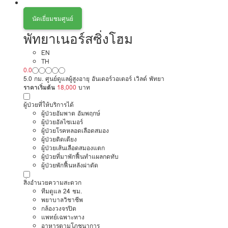
นัดเยี่ยมชมศูนย์
พัทยาเนอร์สซิ่งโฮม
EN
TH
0.0
5.0 กม. ศูนย์ดูแลผู้สูงอายุ อันเดอร์วอเตอร์ เวิลด์ พัทยา
ราคาเริ่มต้น
18,000
บาท
ผู้ป่วยที่ให้บริการได้
ผู้ป่วยอัมพาต อัมพฤกษ์
ผู้ป่วยอัลไซเมอร์
ผู้ป่วยโรคหลอดเลือดสมอง
ผู้ป่วยติดเตียง
ผู้ป่วยเส้นเลือดสมองแตก
ผู้ป่วยที่มาพักฟื้นทำแผลกดทับ
ผู้ป่วยพักฟื้นหลังผ่าตัด
สิ่งอำนวยความสะดวก
ทีมดูแล 24 ชม.
พยาบาลวิชาชีพ
กล้องวงจรปิด
แพทย์เฉพาะทาง
อาหารตามโภชนาการ