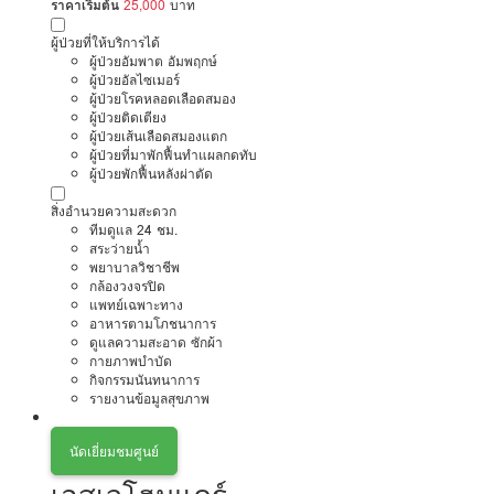
ราคาเริ่มต้น
25,000
บาท
ผู้ป่วยที่ให้บริการได้
ผู้ป่วยอัมพาต อัมพฤกษ์
ผู้ป่วยอัลไซเมอร์
ผู้ป่วยโรคหลอดเลือดสมอง
ผู้ป่วยติดเตียง
ผู้ป่วยเส้นเลือดสมองแตก
ผู้ป่วยที่มาพักฟื้นทำแผลกดทับ
ผู้ป่วยพักฟื้นหลังผ่าตัด
สิ่งอำนวยความสะดวก
ทีมดูแล 24 ชม.
สระว่ายน้ำ
พยาบาลวิชาชีพ
กล้องวงจรปิด
แพทย์เฉพาะทาง
อาหารตามโภชนาการ
ดูแลความสะอาด ซักผ้า
กายภาพบำบัด
กิจกรรมนันทนาการ
รายงานข้อมูลสุขภาพ
นัดเยี่ยมชมศูนย์