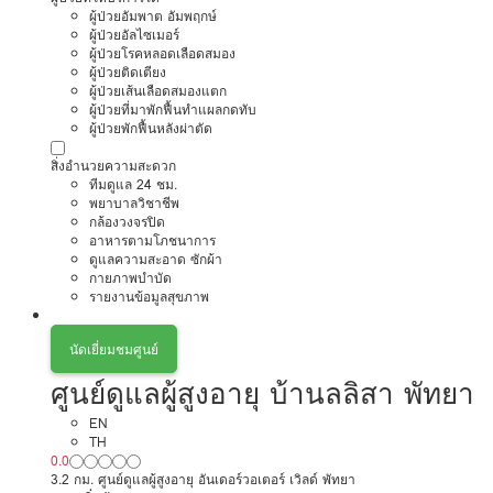
ผู้ป่วยอัมพาต อัมพฤกษ์
ผู้ป่วยอัลไซเมอร์
ผู้ป่วยโรคหลอดเลือดสมอง
ผู้ป่วยติดเตียง
ผู้ป่วยเส้นเลือดสมองแตก
ผู้ป่วยที่มาพักฟื้นทำแผลกดทับ
ผู้ป่วยพักฟื้นหลังผ่าตัด
สิ่งอำนวยความสะดวก
ทีมดูแล 24 ชม.
พยาบาลวิชาชีพ
กล้องวงจรปิด
อาหารตามโภชนาการ
ดูแลความสะอาด ซักผ้า
กายภาพบำบัด
รายงานข้อมูลสุขภาพ
นัดเยี่ยมชมศูนย์
ศูนย์ดูแลผู้สูงอายุ บ้านลลิสา พัทยา
EN
TH
0.0
3.2 กม. ศูนย์ดูแลผู้สูงอายุ อันเดอร์วอเตอร์ เวิลด์ พัทยา