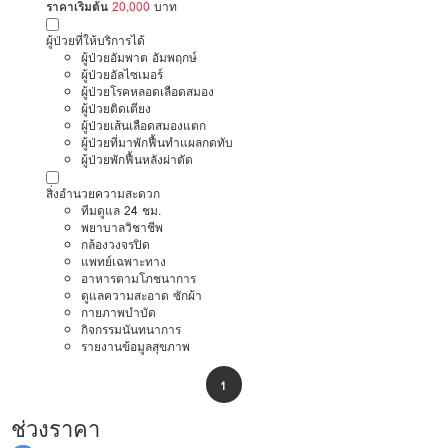
ราคาเริ่มต้น
20,000
บาท
ผู้ป่วยที่ให้บริการได้
ผู้ป่วยอัมพาต อัมพฤกษ์
ผู้ป่วยอัลไซเมอร์
ผู้ป่วยโรคหลอดเลือดสมอง
ผู้ป่วยติดเตียง
ผู้ป่วยเส้นเลือดสมองแตก
ผู้ป่วยที่มาพักฟื้นทำแผลกดทับ
ผู้ป่วยพักฟื้นหลังผ่าตัด
สิ่งอำนวยความสะดวก
ทีมดูแล 24 ชม.
พยาบาลวิชาชีพ
กล้องวงจรปิด
แพทย์เฉพาะทาง
อาหารตามโภชนาการ
ดูแลความสะอาด ซักผ้า
กายภาพบำบัด
กิจกรรมนันทนาการ
รายงานข้อมูลสุขภาพ
1
ช่วงราคา