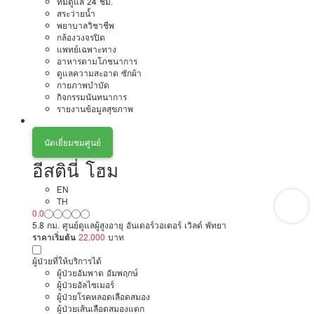
ทีมดูแล 24 ชม.
สระว่ายน้ำ
พยาบาลวิชาชีพ
กล้องวงจรปิด
แพทย์เฉพาะทาง
อาหารตามโภชนาการ
ดูแลความสะอาด ซักผ้า
กายภาพบำบัด
กิจกรรมนันทนาการ
รายงานข้อมูลสุขภาพ
นัดเยี่ยมชมศูนย์
อีสตินี่ โฮม
EN
TH
0.0
5.8 กม. ศูนย์ดูแลผู้สูงอายุ อันเดอร์วอเตอร์ เวิลด์ พัทยา
ราคาเริ่มต้น
22,000
บาท
ผู้ป่วยที่ให้บริการได้
ผู้ป่วยอัมพาต อัมพฤกษ์
ผู้ป่วยอัลไซเมอร์
ผู้ป่วยโรคหลอดเลือดสมอง
ผู้ป่วยเส้นเลือดสมองแตก