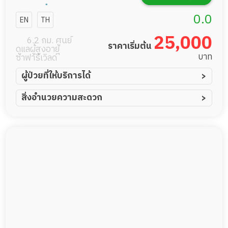
ร์สซิ่งโฮม
0.0
EN
TH
25,000
6.2 กม. ศูนย์
ราคาเริ่มต้น
ดูแลผู้สูงอายุ
บาท
ซาฟารีเวิลด์
ผู้ป่วยที่ให้บริการได้
ผู้ป่วยอัมพาต อัมพฤกษ์
สิ่งอำนวยความสะดวก
ผู้ป่วยอัลไซเมอร์
ทีมดูแล 24 ชม.
ผู้ป่วยโรคหลอดเลือดสมอง
พยาบาลวิชาชีพ
ผู้ป่วยติดเตียง
กล้องวงจรปิด
ผู้ป่วยเส้นเลือดสมองแตก
แพทย์เฉพาะทาง
ผู้ป่วยที่มาพักฟื้นทำแผลกดทับ
อาหารตามโภชนาการ
ผู้ป่วยพักฟื้นหลังผ่าตัด
ดูแลความสะอาด ซักผ้า
กายภาพบำบัด
กิจกรรมนันทนาการ