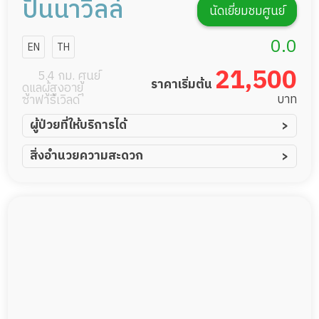
ปันนาวิลล์
นัดเยี่ยมชมศูนย์
0.0
EN
TH
21,500
5.4 กม. ศูนย์
ราคาเริ่มต้น
ดูแลผู้สูงอายุ
บาท
ซาฟารีเวิลด์
ผู้ป่วยที่ให้บริการได้
ผู้ป่วยอัมพาต อัมพฤกษ์
สิ่งอำนวยความสะดวก
ผู้ป่วยอัลไซเมอร์
ทีมดูแล 24 ชม.
ผู้ป่วยโรคหลอดเลือดสมอง
สระว่ายน้ำ
ผู้ป่วยติดเตียง
พยาบาลวิชาชีพ
ผู้ป่วยเส้นเลือดสมองแตก
กล้องวงจรปิด
ผู้ป่วยที่มาพักฟื้นทำแผลกดทับ
แพทย์เฉพาะทาง
ผู้ป่วยพักฟื้นหลังผ่าตัด
อาหารตามโภชนาการ
ดูแลความสะอาด ซักผ้า