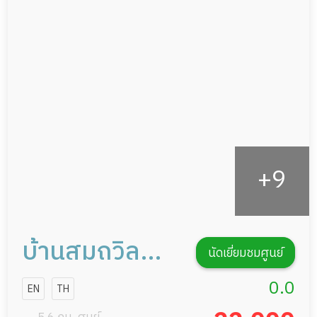
อาหารตามโภชนาการ
ผู้ป่วยพักฟื้นหลังผ่าตัด
ดูแลความสะอาด ซักผ้า
กายภาพบำบัด
กิจกรรมนันทนาการ
รายงานข้อมูลสุขภาพ
บ้านสมถวิล
นัดเยี่ยมชมศูนย์
ดูแลผู้สูงอายุ
0.0
EN
TH
มีนบุรี