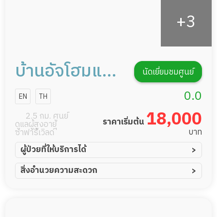
บ้านอัจโฮมแคร์
นัดเยี่ยมชมศูนย์
กิฟเวอร์ ศูนย์
0.0
EN
TH
ดูแลผู้สูงอายุ
18,000
2.5 กม. ศูนย์
ราคาเริ่มต้น
ดูแลผู้สูงอายุ
หรือผู้มีภาวะพึ่ง
บาท
ซาฟารีเวิลด์
พิง
ผู้ป่วยที่ให้บริการได้
ผู้ป่วยอัมพาต อัมพฤกษ์
สิ่งอำนวยความสะดวก
ผู้ป่วยอัลไซเมอร์
ทีมดูแล 24 ชม.
ผู้ป่วยโรคหลอดเลือดสมอง
พยาบาลวิชาชีพ
ผู้ป่วยติดเตียง
กล้องวงจรปิด