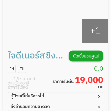
กิจกรรมนันทนาการ
รายงานข้อมูลสุขภาพ
ใจดีเนอร์สซิ่ง
นัดเยี่ยมชมศูนย์
โฮม การดูแลผู้
0.0
EN
TH
สูงอายุหรือผู้มี
19,000
2.8 กม. ศูนย์
ราคาเริ่มต้น
ดูแลผู้สูงอายุ
ภาวะพึ่งพิง
บาท
ซาฟารีเวิลด์
ผู้ป่วยที่ให้บริการได้
ผู้ป่วยอัมพาต อัมพฤกษ์
สิ่งอำนวยความสะดวก