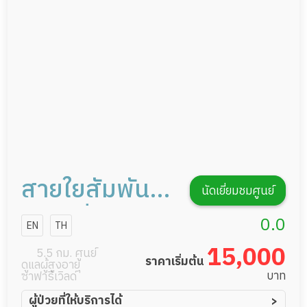
กายภาพบำบัด
กิจกรรมนันทนาการ
รายงานข้อมูลสุขภาพ
สายใยสัมพันธ์
นัดเยี่ยมชมศูนย์
เนอสซิ่งโฮม
0.0
EN
TH
รามอินทรา
15,000
5.5 กม. ศูนย์
ราคาเริ่มต้น
ดูแลผู้สูงอายุ
บาท
ซาฟารีเวิลด์
ผู้ป่วยที่ให้บริการได้