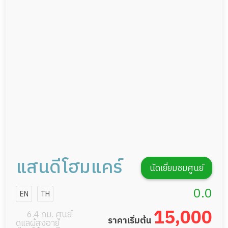
ดูแลความสะอาด ซักผ้า
กายภาพบำบัด
กิจกรรมนันทนาการ
รายงานข้อมูลสุขภาพ
แสนดีโฮมแคร์
นัดเยี่ยมชมศูนย์
0.0
EN
TH
15,000
6.4 กม. ศูนย์
ราคาเริ่มต้น
ดูแลผู้สูงอายุ