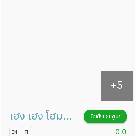
แพทย์เฉพาะทาง
ผู้ป่วยที่มาพักฟื้นทำแผลกดทับ
อาหารตามโภชนาการ
ผู้ป่วยพักฟื้นหลังผ่าตัด
ดูแลความสะอาด ซักผ้า
กายภาพบำบัด
กิจกรรมนันทนาการ
รายงานข้อมูลสุขภาพ
เฮง เฮง โฮม
นัดเยี่ยมชมศูนย์
แคร์
0.0
EN
TH