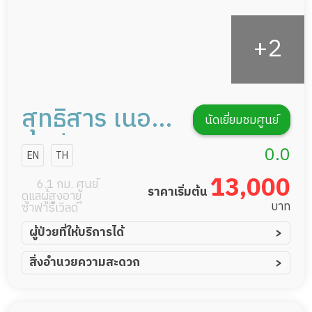
สุทธิสาร เนอ
นัดเยี่ยมชมศูนย์
ร์สซิ่งโฮม
0.0
EN
TH
13,000
6.1 กม. ศูนย์
ราคาเริ่มต้น
ดูแลผู้สูงอายุ
บาท
ซาฟารีเวิลด์
ผู้ป่วยที่ให้บริการได้
ผู้ป่วยอัมพาต อัมพฤกษ์
สิ่งอำนวยความสะดวก
ผู้ป่วยอัลไซเมอร์
ทีมดูแล 24 ชม.
ผู้ป่วยโรคหลอดเลือดสมอง
พยาบาลวิชาชีพ