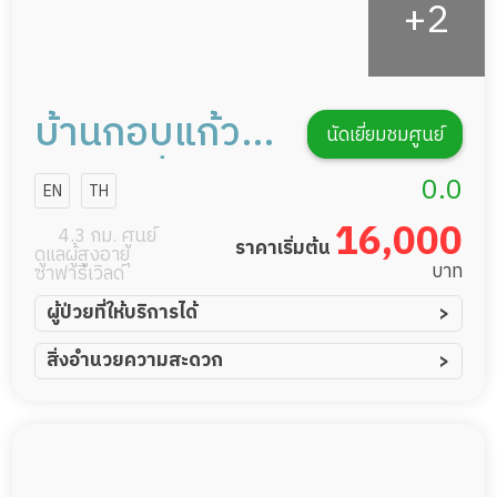
บ้านกอบแก้ว
นัดเยี่ยมชมศูนย์
เนอร์สซิ่งโฮม
0.0
EN
TH
16,000
4.3 กม. ศูนย์
ราคาเริ่มต้น
ดูแลผู้สูงอายุ
บาท
ซาฟารีเวิลด์
ผู้ป่วยที่ให้บริการได้
ผู้ป่วยอัมพาต อัมพฤกษ์
สิ่งอำนวยความสะดวก
ผู้ป่วยอัลไซเมอร์
ทีมดูแล 24 ชม.
ผู้ป่วยโรคหลอดเลือดสมอง
พยาบาลวิชาชีพ
ผู้ป่วยติดเตียง
กล้องวงจรปิด
ผู้ป่วยเส้นเลือดสมองแตก