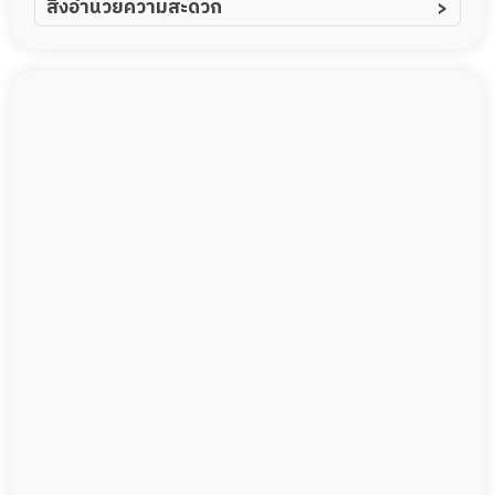
สิ่งอำนวยความสะดวก
ผู้ป่วยอัลไซเมอร์
ทีมดูแล 24 ชม.
ผู้ป่วยโรคหลอดเลือดสมอง
พยาบาลวิชาชีพ
ผู้ป่วยติดเตียง
กล้องวงจรปิด
ผู้ป่วยเส้นเลือดสมองแตก
แพทย์เฉพาะทาง
ผู้ป่วยที่มาพักฟื้นทำแผลกดทับ
อาหารตามโภชนาการ
ผู้ป่วยพักฟื้นหลังผ่าตัด
ดูแลความสะอาด ซักผ้า
กายภาพบำบัด