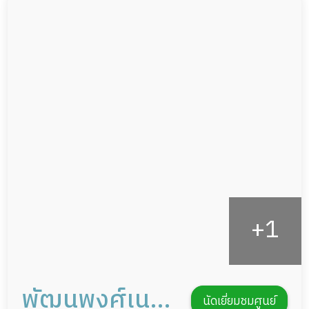
ผู้ป่วยติดเตียง
อาหารตามโภชนาการ
ผู้ป่วยเส้นเลือดสมองแตก
ดูแลความสะอาด ซักผ้า
ผู้ป่วยที่มาพักฟื้นทำแผลกดทับ
กายภาพบำบัด
ผู้ป่วยพักฟื้นหลังผ่าตัด
กิจกรรมนันทนาการ
รายงานข้อมูลสุขภาพ
พัฒนพงศ์เนอ
นัดเยี่ยมชมศูนย์