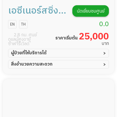
เอซีเนอร์สซิ่ง
นัดเยี่ยมชมศูนย์
โฮม
0.0
EN
TH
25,000
2.8 กม. ศูนย์
ราคาเริ่มต้น
ดูแลผู้สูงอายุ
บาท
ซาฟารีเวิลด์
ผู้ป่วยที่ให้บริการได้
ผู้ป่วยอัมพาต อัมพฤกษ์
สิ่งอำนวยความสะดวก
ผู้ป่วยอัลไซเมอร์
ทีมดูแล 24 ชม.
ผู้ป่วยโรคหลอดเลือดสมอง
พยาบาลวิชาชีพ
ผู้ป่วยติดเตียง
กล้องวงจรปิด
ผู้ป่วยเส้นเลือดสมองแตก
แพทย์เฉพาะทาง
ผู้ป่วยที่มาพักฟื้นทำแผลกดทับ
อาหารตามโภชนาการ
ผู้ป่วยพักฟื้นหลังผ่าตัด
ดูแลความสะอาด ซักผ้า