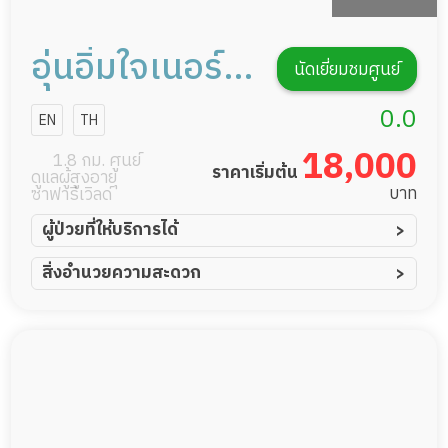
อุ่นอิ่มใจเนอร์ส
นัดเยี่ยมชมศูนย์
ซิ่งโฮม
0.0
EN
TH
18,000
1.8 กม. ศูนย์
ราคาเริ่มต้น
ดูแลผู้สูงอายุ
บาท
ซาฟารีเวิลด์
ผู้ป่วยที่ให้บริการได้
ผู้ป่วยอัมพาต อัมพฤกษ์
สิ่งอำนวยความสะดวก
ผู้ป่วยอัลไซเมอร์
ทีมดูแล 24 ชม.
ผู้ป่วยโรคหลอดเลือดสมอง
พยาบาลวิชาชีพ
ผู้ป่วยติดเตียง
กล้องวงจรปิด
ผู้ป่วยเส้นเลือดสมองแตก
แพทย์เฉพาะทาง
ผู้ป่วยที่มาพักฟื้นทำแผลกดทับ
อาหารตามโภชนาการ
ผู้ป่วยพักฟื้นหลังผ่าตัด