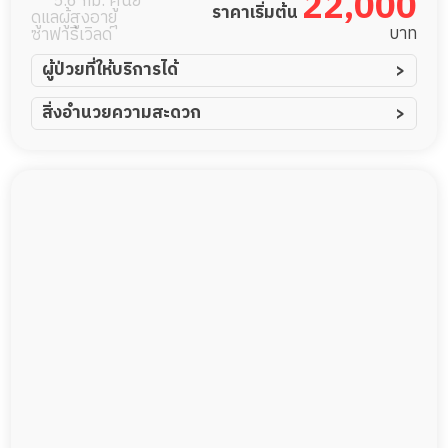
22,000
5.6 กม. ศูนย์
ราคาเริ่มต้น
ดูแลผู้สูงอายุ
บาท
ซาฟารีเวิลด์
ผู้ป่วยที่ให้บริการได้
ผู้ป่วยอัมพาต อัมพฤกษ์
สิ่งอำนวยความสะดวก
ผู้ป่วยอัลไซเมอร์
ทีมดูแล 24 ชม.
ผู้ป่วยโรคหลอดเลือดสมอง
พยาบาลวิชาชีพ
ผู้ป่วยติดเตียง
กล้องวงจรปิด
ผู้ป่วยเส้นเลือดสมองแตก
แพทย์เฉพาะทาง
ผู้ป่วยที่มาพักฟื้นทำแผลกดทับ
อาหารตามโภชนาการ
ผู้ป่วยพักฟื้นหลังผ่าตัด
ดูแลความสะอาด ซักผ้า
กายภาพบำบัด
กิจกรรมนันทนาการ
รายงานข้อมูลสุขภาพ