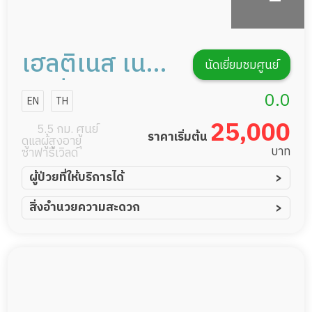
เฮลติเนส เนอ
นัดเยี่ยมชมศูนย์
ร์สซิ่งโฮม
0.0
EN
TH
แอนด์ รีแฮบ
25,000
5.5 กม. ศูนย์
ราคาเริ่มต้น
ดูแลผู้สูงอายุ
การดูแลผู้สูง
บาท
ซาฟารีเวิลด์
อายุหรือผู้มี
ผู้ป่วยที่ให้บริการได้
ผู้ป่วยอัมพาต อัมพฤกษ์
สิ่งอำนวยความสะดวก
ภาวะพึ่งพิง
ผู้ป่วยอัลไซเมอร์
ทีมดูแล 24 ชม.
ผู้ป่วยโรคหลอดเลือดสมอง
พยาบาลวิชาชีพ
ผู้ป่วยติดเตียง
กล้องวงจรปิด
ผู้ป่วยเส้นเลือดสมองแตก
แพทย์เฉพาะทาง
ผู้ป่วยที่มาพักฟื้นทำแผลกดทับ