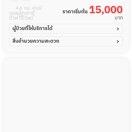
15,000
4.6 กม. ศูนย์
ราคาเริ่มต้น
ดูแลผู้สูงอายุ
บาท
ซาฟารีเวิลด์
ผู้ป่วยที่ให้บริการได้
ผู้ป่วยอัมพาต อัมพฤกษ์
สิ่งอำนวยความสะดวก
ผู้ป่วยอัลไซเมอร์
ทีมดูแล 24 ชม.
ผู้ป่วยโรคหลอดเลือดสมอง
พยาบาลวิชาชีพ
ผู้ป่วยติดเตียง
กล้องวงจรปิด
ผู้ป่วยเส้นเลือดสมองแตก
แพทย์เฉพาะทาง
ผู้ป่วยที่มาพักฟื้นทำแผลกดทับ
อาหารตามโภชนาการ
ผู้ป่วยพักฟื้นหลังผ่าตัด
ดูแลความสะอาด ซักผ้า
กายภาพบำบัด
กิจกรรมนันทนาการ
รายงานข้อมูลสุขภาพ