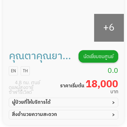
คุณตาคุณยาย
นัดเยี่ยมชมศูนย์
เนอร์สซิ่งโฮม
0.0
EN
TH
18,000
4.8 กม. ศูนย์
ราคาเริ่มต้น
ดูแลผู้สูงอายุ
บาท
ซาฟารีเวิลด์
ผู้ป่วยที่ให้บริการได้
ผู้ป่วยอัมพาต อัมพฤกษ์
สิ่งอำนวยความสะดวก
ผู้ป่วยอัลไซเมอร์
ทีมดูแล 24 ชม.