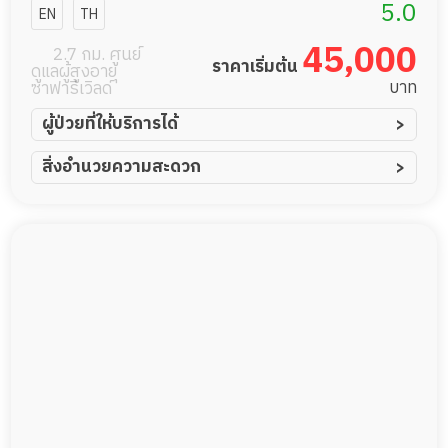
อาวุโส
5.0
EN
TH
45,000
2.7 กม. ศูนย์
ราคาเริ่มต้น
ดูแลผู้สูงอายุ
บาท
ซาฟารีเวิลด์
ผู้ป่วยที่ให้บริการได้
ผู้ป่วยอัมพาต อัมพฤกษ์
สิ่งอำนวยความสะดวก
ผู้ป่วยอัลไซเมอร์
ทีมดูแล 24 ชม.
ผู้ป่วยโรคหลอดเลือดสมอง
ฟิตเนส
ผู้ป่วยติดเตียง
สระว่ายน้ำ
ผู้ป่วยเส้นเลือดสมองแตก
พยาบาลวิชาชีพ
ผู้ป่วยที่มาพักฟื้นทำแผลกดทับ
กล้องวงจรปิด
ผู้ป่วยพักฟื้นหลังผ่าตัด
แพทย์เฉพาะทาง
อาหารตามโภชนาการ
ดูแลความสะอาด ซักผ้า
กายภาพบำบัด