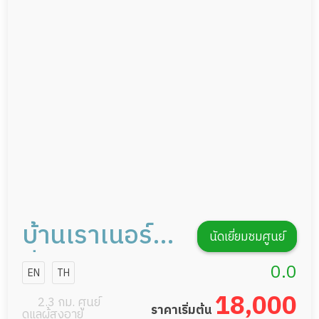
ดูแลความสะอาด ซักผ้า
กายภาพบำบัด
กิจกรรมนันทนาการ
รายงานข้อมูลสุขภาพ
บ้านเราเนอร์ส
นัดเยี่ยมชมศูนย์
ซิ่งศูนย์ดูแลผู้
0.0
EN
TH
สูงอายุ
18,000
2.3 กม. ศูนย์
ราคาเริ่มต้น
ดูแลผู้สูงอายุ