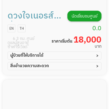
ดวงใจเนอรส์
นัดเยี่ยมชมศูนย์
ซิ่งโฮม
0.0
EN
TH
18,000
6.3 กม. ศูนย์
ราคาเริ่มต้น
ดูแลผู้สูงอายุ
บาท
ซาฟารีเวิลด์
ผู้ป่วยที่ให้บริการได้
ผู้ป่วยอัมพาต อัมพฤกษ์
สิ่งอำนวยความสะดวก
ผู้ป่วยอัลไซเมอร์
ทีมดูแล 24 ชม.
ผู้ป่วยโรคหลอดเลือดสมอง
พยาบาลวิชาชีพ
ผู้ป่วยติดเตียง
กล้องวงจรปิด
ผู้ป่วยเส้นเลือดสมองแตก
แพทย์เฉพาะทาง
ผู้ป่วยที่มาพักฟื้นทำแผลกดทับ
อาหารตามโภชนาการ
ผู้ป่วยพักฟื้นหลังผ่าตัด