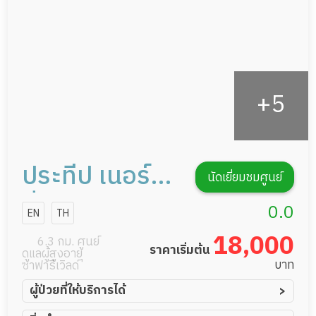
รายงานข้อมูลสุขภาพ
ประทีป เนอร์ส
นัดเยี่ยมชมศูนย์
ซิ่งโฮม
0.0
EN
TH
18,000
6.3 กม. ศูนย์
ราคาเริ่มต้น
ดูแลผู้สูงอายุ
บาท
ซาฟารีเวิลด์
ผู้ป่วยที่ให้บริการได้
ผู้ป่วยอัมพาต อัมพฤกษ์