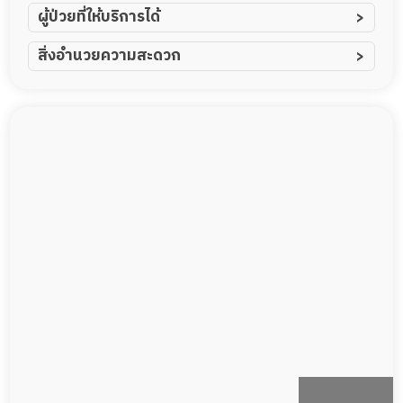
ผู้ป่วยที่ให้บริการได้
ผู้ป่วยอัมพาต อัมพฤกษ์
สิ่งอำนวยความสะดวก
ผู้ป่วยอัลไซเมอร์
ทีมดูแล 24 ชม.
ผู้ป่วยโรคหลอดเลือดสมอง
พยาบาลวิชาชีพ
ผู้ป่วยติดเตียง
กล้องวงจรปิด
ผู้ป่วยเส้นเลือดสมองแตก
แพทย์เฉพาะทาง
ผู้ป่วยที่มาพักฟื้นทำแผลกดทับ
อาหารตามโภชนาการ
ผู้ป่วยพักฟื้นหลังผ่าตัด
ดูแลความสะอาด ซักผ้า
กายภาพบำบัด
กิจกรรมนันทนาการ
รายงานข้อมูลสุขภาพ