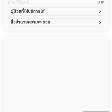
บาท
ซาฟารีเวิลด์
ผู้ป่วยที่ให้บริการได้
ผู้ป่วยอัมพาต อัมพฤกษ์
สิ่งอำนวยความสะดวก
ผู้ป่วยอัลไซเมอร์
ทีมดูแล 24 ชม.
ผู้ป่วยโรคหลอดเลือดสมอง
พยาบาลวิชาชีพ
ผู้ป่วยติดเตียง
กล้องวงจรปิด
ผู้ป่วยเส้นเลือดสมองแตก
แพทย์เฉพาะทาง
ผู้ป่วยที่มาพักฟื้นทำแผลกดทับ
อาหารตามโภชนาการ
ผู้ป่วยพักฟื้นหลังผ่าตัด
ดูแลความสะอาด ซักผ้า
กายภาพบำบัด
กิจกรรมนันทนาการ
รายงานข้อมูลสุขภาพ