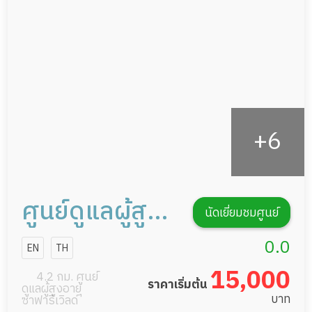
กายภาพบำบัด
กิจกรรมนันทนาการ
รายงานข้อมูลสุขภาพ
ศูนย์ดูแลผู้สูง
นัดเยี่ยมชมศูนย์
อายุผู้ป่วย บลู
0.0
EN
TH
สกาย เนอร์ส
15,000
4.2 กม. ศูนย์
ราคาเริ่มต้น
ดูแลผู้สูงอายุ
ซิ่งโฮม
บาท
ซาฟารีเวิลด์