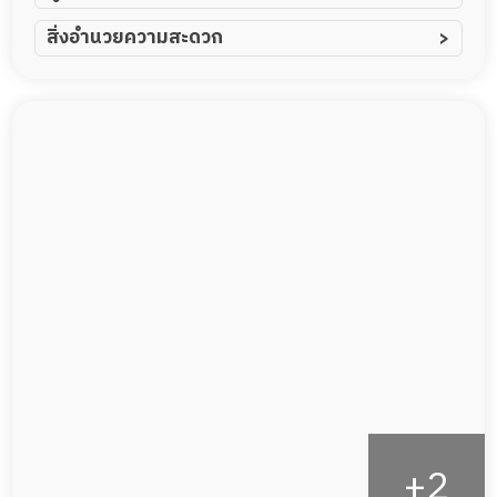
ผู้ป่วยอัมพาต อัมพฤกษ์
สิ่งอำนวยความสะดวก
ผู้ป่วยอัลไซเมอร์
ทีมดูแล 24 ชม.
ผู้ป่วยโรคหลอดเลือดสมอง
พยาบาลวิชาชีพ
ผู้ป่วยติดเตียง
กล้องวงจรปิด
ผู้ป่วยเส้นเลือดสมองแตก
แพทย์เฉพาะทาง
ผู้ป่วยที่มาพักฟื้นทำแผลกดทับ
อาหารตามโภชนาการ
ผู้ป่วยพักฟื้นหลังผ่าตัด
ดูแลความสะอาด ซักผ้า
กายภาพบำบัด
กิจกรรมนันทนาการ
รายงานข้อมูลสุขภาพ