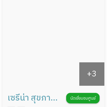
ผู้ป่วยเส้นเลือดสมองแตก
แพทย์เฉพาะทาง
ผู้ป่วยที่มาพักฟื้นทำแผลกดทับ
อาหารตามโภชนาการ
ผู้ป่วยพักฟื้นหลังผ่าตัด
ดูแลความสะอาด ซักผ้า
กายภาพบำบัด
กิจกรรมนันทนาการ
รายงานข้อมูลสุขภาพ
เซรีน่า สุขภาพ
นัดเยี่ยมชมศูนย์