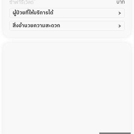
บาท
ซาฟารีเวิลด์
ผู้ป่วยที่ให้บริการได้
ผู้ป่วยอัมพาต อัมพฤกษ์
สิ่งอำนวยความสะดวก
ผู้ป่วยอัลไซเมอร์
ทีมดูแล 24 ชม.
ผู้ป่วยโรคหลอดเลือดสมอง
พยาบาลวิชาชีพ
ผู้ป่วยติดเตียง
กล้องวงจรปิด
ผู้ป่วยเส้นเลือดสมองแตก
แพทย์เฉพาะทาง
ผู้ป่วยที่มาพักฟื้นทำแผลกดทับ
อาหารตามโภชนาการ
ผู้ป่วยพักฟื้นหลังผ่าตัด
ดูแลความสะอาด ซักผ้า
กายภาพบำบัด
กิจกรรมนันทนาการ
รายงานข้อมูลสุขภาพ
Messenger