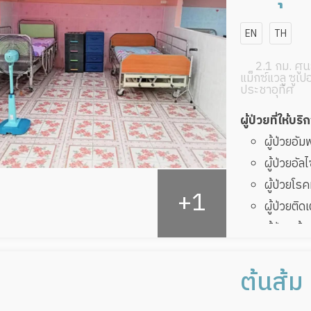
สาขาปร
EN
TH
(หมู่บ
2.1 กม. ศูนย
แม็กซ์แวลู ซูเป
ประชาอุทิศ
ผู้ป่วยที่ให้บริ
ผู้ป่วยอั
ผู้ป่วยอัล
ผู้ป่วยโ
ผู้ป่วยติด
ผู้ป่วยเส
ผู้ป่วยที
ทับ
ต้นส้ม
ผู้ป่วยพัก