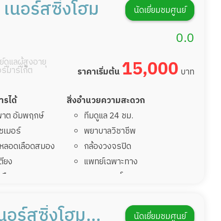
กายภาพบำบัด
 เนอร์สซิ่งโฮม
นัดเยี่ยมชมศูนย์
ฟื้นหลังผ่าตัด
กิจกรรมนันทนาการ
รายงานข้อมูลสุขภาพ
0.0
์ดูแลผู้สูงอายุ
15,000
อร์มาร์เก็ต
ราคาเริ่มต้น
บาท
การได้
สิ่งอำนวยความสะดวก
มพาต อัมพฤกษ์
ทีมดูแล 24 ชม.
ไซเมอร์
พยาบาลวิชาชีพ
รคหลอดเลือดสมอง
กล้องวงจรปิด
เตียง
แพทย์เฉพาะทาง
้นเลือดสมองแตก
อาหารตามโภชนาการ
ฟื้นหลังผ่าตัด
ดูแลความสะอาด ซักผ้า
กายภาพบำบัด
นอร์สซิ่งโฮม
นัดเยี่ยมชมศูนย์