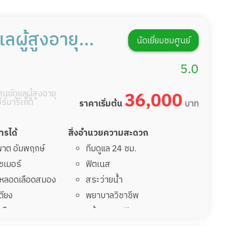
แลผู้สูงอายุ
นัดเยี่ยมชมศูนย์
เฮลท์ วิลเลจ -
5.0
รงพยาบาลธนบุรี
นย์ดูแลผู้สูงอายุ
36,000
อร์มาร์เก็ต
ราคาเริ่มต้น
บาท
การได้
สิ่งอำนวยความสะดวก
มพาต อัมพฤกษ์
ทีมดูแล 24 ชม.
ไซเมอร์
ฟิตเนส
รคหลอดเลือดสมอง
สระว่ายน้ำ
เตียง
พยาบาลวิชาชีพ
้นเลือดสมองแตก
กล้องวงจรปิด