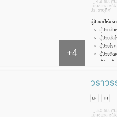
4.8 กม. ศูนย
แม็กซ์แวลู ซูเป
ประชาอุทิศ
ผู้ป่วยที่ให้บริ
ผู้ป่วยอั
ผู้ป่วยอัล
ผู้ป่วยโ
ผู้ป่วยติด
ผู้ป่วยเส
ผู้ป่วยที
ทับ
วราวรร
ผู้ป่วยพัก
โฮม
EN
TH
5.0 กม. ศูนย
แม็กซ์แวลู ซูเป