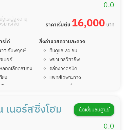
รายงานข้อมูลสุขภาพ
0.0
์ดูแลผู้สูงอายุ
16,000
อร์มาร์เก็ต
ราคาเริ่มต้น
บาท
การได้
สิ่งอำนวยความสะดวก
มพาต อัมพฤกษ์
ทีมดูแล 24 ชม.
ไซเมอร์
พยาบาลวิชาชีพ
รคหลอดเลือดสมอง
กล้องวงจรปิด
เตียง
แพทย์เฉพาะทาง
้นเลือดสมองแตก
อาหารตามโภชนาการ
่มาพักฟื้นทำแผลกด
ดูแลความสะอาด ซักผ้า
กายภาพบำบัด
อ็น เนอร์สซิ่งโฮม
นัดเยี่ยมชมศูนย์
ฟื้นหลังผ่าตัด
กิจกรรมนันทนาการ
รายงานข้อมูลสุขภาพ
0.0