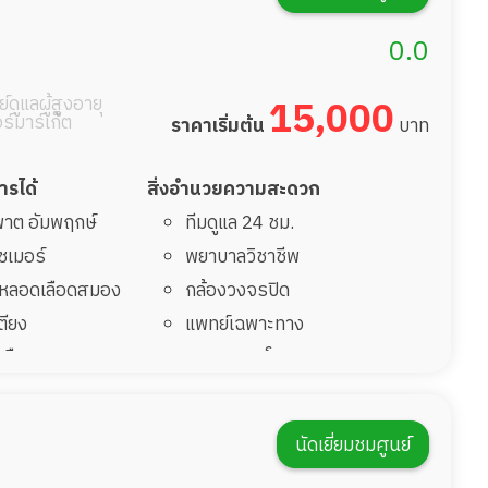
กิจกรรมนันทนาการ
ะชาอุทิศ 90
รายงานข้อมูลสุขภาพ
0.0
้านไทยสมบูรณ์)
์ดูแลผู้สูงอายุ
15,000
อร์มาร์เก็ต
ราคาเริ่มต้น
บาท
การได้
สิ่งอำนวยความสะดวก
มพาต อัมพฤกษ์
ทีมดูแล 24 ชม.
ไซเมอร์
พยาบาลวิชาชีพ
รคหลอดเลือดสมอง
กล้องวงจรปิด
เตียง
แพทย์เฉพาะทาง
้นเลือดสมองแตก
อาหารตามโภชนาการ
่มาพักฟื้นทำแผลกด
ดูแลความสะอาด ซักผ้า
กายภาพบำบัด
นัดเยี่ยมชมศูนย์
ฟื้นหลังผ่าตัด
กิจกรรมนันทนาการ