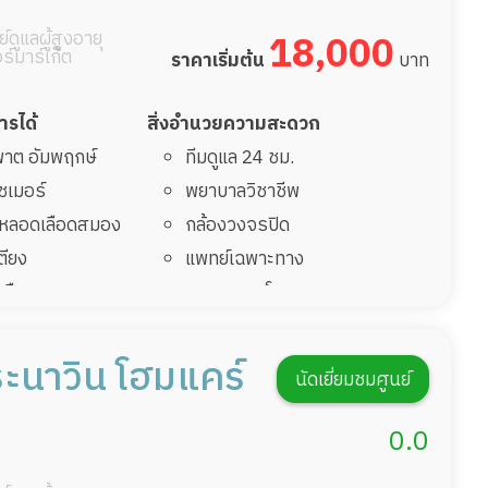
์ดูแลผู้สูงอายุ
18,000
อร์มาร์เก็ต
ราคาเริ่มต้น
บาท
การได้
สิ่งอำนวยความสะดวก
มพาต อัมพฤกษ์
ทีมดูแล 24 ชม.
ไซเมอร์
พยาบาลวิชาชีพ
รคหลอดเลือดสมอง
กล้องวงจรปิด
เตียง
แพทย์เฉพาะทาง
้นเลือดสมองแตก
อาหารตามโภชนาการ
่มาพักฟื้นทำแผลกด
ดูแลความสะอาด ซักผ้า
กายภาพบำบัด
ีระนาวิน โฮมแคร์
นัดเยี่ยมชมศูนย์
ฟื้นหลังผ่าตัด
กิจกรรมนันทนาการ
รายงานข้อมูลสุขภาพ
0.0