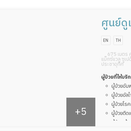
ศูนย์ดู
ธนบุรี 
EN
TH
เครือโ
675 เมตร ศู
แม็กซ์แวลู ซูเป
ประชาอุทิศ
ผู้ป่วยที่ให้บริ
ผู้ป่วยอั
ผู้ป่วยอัล
ผู้ป่วยโ
ผู้ป่วยติด
ผู้ป่วยเส