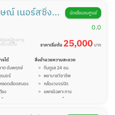
่มาพักฟื้นทำแผลกด
แพทย์เฉพาะทาง
อาหารตามโภชนาการ
ษณ์ เนอร์สซิ่ง
นัดเยี่ยมชมศูนย์
ฟื้นหลังผ่าตัด
ดูแลความสะอาด ซักผ้า
างมด
กายภาพบำบัด
0.0
กิจกรรมนันทนาการ
์ดูแลผู้สูงอายุ
25,000
รายงานข้อมูลสุขภาพ
อร์มาร์เก็ต
ราคาเริ่มต้น
บาท
การได้
สิ่งอำนวยความสะดวก
มพาต อัมพฤกษ์
ทีมดูแล 24 ชม.
ไซเมอร์
พยาบาลวิชาชีพ
รคหลอดเลือดสมอง
กล้องวงจรปิด
เตียง
แพทย์เฉพาะทาง
้นเลือดสมองแตก
อาหารตามโภชนาการ
่มาพักฟื้นทำแผลกด
ดูแลความสะอาด ซักผ้า