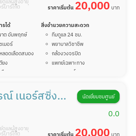
์ดูแลผู้สูงอายุ
20,000
อร์มาร์เก็ต
ราคาเริ่มต้น
บาท
การได้
สิ่งอำนวยความสะดวก
มพาต อัมพฤกษ์
ทีมดูแล 24 ชม.
ไซเมอร์
พยาบาลวิชาชีพ
รคหลอดเลือดสมอง
กล้องวงจรปิด
เตียง
แพทย์เฉพาะทาง
้นเลือดสมองแตก
อาหารตามโภชนาการ
่มาพักฟื้นทำแผลกด
ดูแลความสะอาด ซักผ้า
กายภาพบำบัด
ณ์ เนอร์สซิ่ง
นัดเยี่ยมชมศูนย์
ฟื้นหลังผ่าตัด
กิจกรรมนันทนาการ
รายงานข้อมูลสุขภาพ
0.0
์ดูแลผู้สูงอายุ
20,000
อร์มาร์เก็ต
ราคาเริ่มต้น
บาท