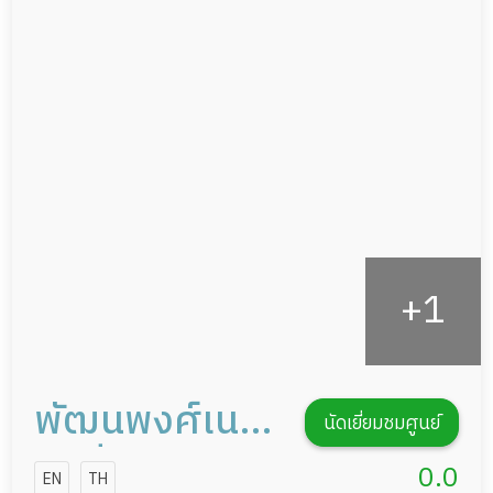
แพทย์เฉพาะทาง
ผู้ป่วยที่มาพักฟื้นทำแผลกดทับ
อาหารตามโภชนาการ
ผู้ป่วยพักฟื้นหลังผ่าตัด
ดูแลความสะอาด ซักผ้า
กายภาพบำบัด
กิจกรรมนันทนาการ
รายงานข้อมูลสุขภาพ
พัฒนพงศ์เนอ
นัดเยี่ยมชมศูนย์
ร์สซิ่งโฮม
0.0
EN
TH