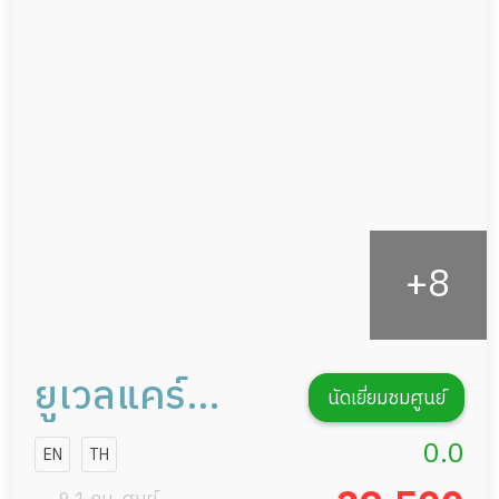
อาหารตามโภชนาการ
ผู้ป่วยพักฟื้นหลังผ่าตัด
ดูแลความสะอาด ซักผ้า
กายภาพบำบัด
กิจกรรมนันทนาการ
รายงานข้อมูลสุขภาพ
ยูเวลแคร์
นัดเยี่ยมชมศูนย์
ศรีนครินทร์
0.0
EN
TH