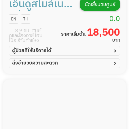
เอ็นดูสไมล์เนอ
นัดเยี่ยมชมศูนย์
ร์ซิ่งโฮม
0.0
EN
TH
18,500
8.9 กม. ศูนย์
ราคาเริ่มต้น
ดูแลผู้สูงอายุ โฮม
บาท
โปร รามคำแหง
ผู้ป่วยที่ให้บริการได้
ผู้ป่วยอัมพาต อัมพฤกษ์
สิ่งอำนวยความสะดวก
ผู้ป่วยอัลไซเมอร์
ทีมดูแล 24 ชม.
ผู้ป่วยโรคหลอดเลือดสมอง
พยาบาลวิชาชีพ
ผู้ป่วยติดเตียง
กล้องวงจรปิด
ผู้ป่วยเส้นเลือดสมองแตก
แพทย์เฉพาะทาง
ผู้ป่วยที่มาพักฟื้นทำแผลกดทับ
อาหารตามโภชนาการ
ผู้ป่วยพักฟื้นหลังผ่าตัด
ดูแลความสะอาด ซักผ้า
กายภาพบำบัด