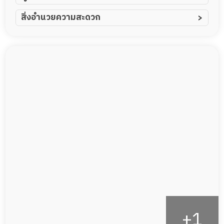
ผู้ป่วยอัมพาต อัมพฤกษ์
สิ่งอำนวยความสะดวก
ผู้ป่วยอัลไซเมอร์
ทีมดูแล 24 ชม.
ผู้ป่วยโรคหลอดเลือดสมอง
พยาบาลวิชาชีพ
ผู้ป่วยติดเตียง
กล้องวงจรปิด
ผู้ป่วยเส้นเลือดสมองแตก
แพทย์เฉพาะทาง
ผู้ป่วยที่มาพักฟื้นทำแผลกดทับ
อาหารตามโภชนาการ
ผู้ป่วยพักฟื้นหลังผ่าตัด
ดูแลความสะอาด ซักผ้า
กายภาพบำบัด
กิจกรรมนันทนาการ
รายงานข้อมูลสุขภาพ