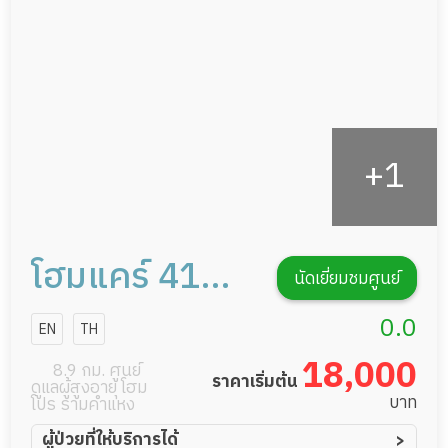
กิจกรรมนันทนาการ
รายงานข้อมูลสุขภาพ
โฮมแคร์ 41
นัดเยี่ยมชมศูนย์
การดูแลผู้สูง
0.0
EN
TH
อายุหรือผู้มี
18,000
8.9 กม. ศูนย์
ราคาเริ่มต้น
ดูแลผู้สูงอายุ โฮม
ภาวะพึ่งพิง
บาท
โปร รามคำแหง
ผู้ป่วยที่ให้บริการได้