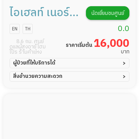
ไอเฮลท์ เนอร์ส
นัดเยี่ยมชมศูนย์
แคร์
0.0
EN
TH
16,000
8.6 กม. ศูนย์
ราคาเริ่มต้น
ดูแลผู้สูงอายุ โฮม
บาท
โปร รามคำแหง
ผู้ป่วยที่ให้บริการได้
ผู้ป่วยอัมพาต อัมพฤกษ์
สิ่งอำนวยความสะดวก
ผู้ป่วยอัลไซเมอร์
ทีมดูแล 24 ชม.
ผู้ป่วยโรคหลอดเลือดสมอง
พยาบาลวิชาชีพ
ผู้ป่วยติดเตียง
กล้องวงจรปิด
ผู้ป่วยเส้นเลือดสมองแตก
แพทย์เฉพาะทาง
ผู้ป่วยที่มาพักฟื้นทำแผลกดทับ
อาหารตามโภชนาการ
ผู้ป่วยพักฟื้นหลังผ่าตัด
ดูแลความสะอาด ซักผ้า