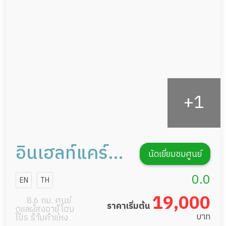
กายภาพบำบัด
กิจกรรมนันทนาการ
รายงานข้อมูลสุขภาพ
อินเฮลท์แคร์
นัดเยี่ยมชมศูนย์
เซอร์วิส
0.0
EN
TH
19,000
8.6 กม. ศูนย์
ราคาเริ่มต้น
ดูแลผู้สูงอายุ โฮม
บาท
โปร รามคำแหง