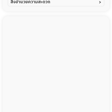
สิ่งอำนวยความสะดวก
ผู้ป่วยอัลไซเมอร์
ทีมดูแล 24 ชม.
ผู้ป่วยโรคหลอดเลือดสมอง
พยาบาลวิชาชีพ
ผู้ป่วยติดเตียง
กล้องวงจรปิด
ผู้ป่วยเส้นเลือดสมองแตก
แพทย์เฉพาะทาง
ผู้ป่วยที่มาพักฟื้นทำแผลกดทับ
อาหารตามโภชนาการ
ผู้ป่วยพักฟื้นหลังผ่าตัด
ดูแลความสะอาด ซักผ้า
กายภาพบำบัด
กิจกรรมนันทนาการ
รายงานข้อมูลสุขภาพ