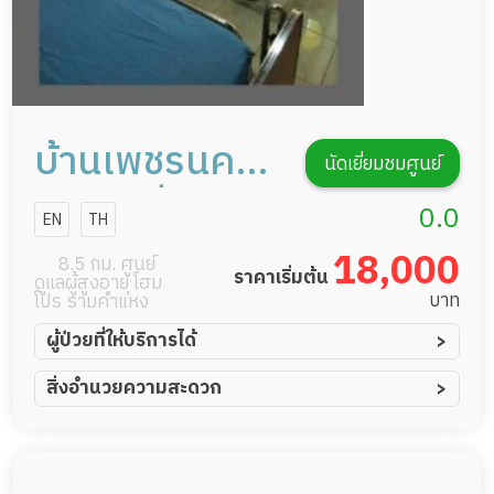
บ้านเพชรนคร
นัดเยี่ยมชมศูนย์
เนอร์สซิ่งโฮม
0.0
EN
TH
18,000
8.5 กม. ศูนย์
ราคาเริ่มต้น
ดูแลผู้สูงอายุ โฮม
บาท
โปร รามคำแหง
ผู้ป่วยที่ให้บริการได้
ผู้ป่วยอัมพาต อัมพฤกษ์
สิ่งอำนวยความสะดวก
ผู้ป่วยอัลไซเมอร์
ทีมดูแล 24 ชม.
ผู้ป่วยโรคหลอดเลือดสมอง
พยาบาลวิชาชีพ
ผู้ป่วยติดเตียง
กล้องวงจรปิด