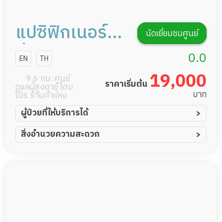
แปซิฟิกเนอร์ส
นัดเยี่ยมชมศูนย์
ซิ่งโฮม
0.0
EN
TH
19,000
9.6 กม. ศูนย์
ราคาเริ่มต้น
ดูแลผู้สูงอายุ โฮม
บาท
โปร รามคำแหง
ผู้ป่วยที่ให้บริการได้
ผู้ป่วยอัมพาต อัมพฤกษ์
สิ่งอำนวยความสะดวก
ผู้ป่วยอัลไซเมอร์
ทีมดูแล 24 ชม.
ผู้ป่วยโรคหลอดเลือดสมอง
พยาบาลวิชาชีพ
ผู้ป่วยติดเตียง
กล้องวงจรปิด
ผู้ป่วยเส้นเลือดสมองแตก
แพทย์เฉพาะทาง
ผู้ป่วยที่มาพักฟื้นทำแผลกดทับ
อาหารตามโภชนาการ
ผู้ป่วยพักฟื้นหลังผ่าตัด