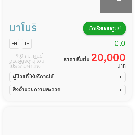
มาโมริ
นัดเยี่ยมชมศูนย์
0.0
EN
TH
20,000
9.0 กม. ศูนย์
ราคาเริ่มต้น
ดูแลผู้สูงอายุ โฮม
บาท
โปร รามคำแหง
ผู้ป่วยที่ให้บริการได้
ผู้ป่วยอัมพาต อัมพฤกษ์
สิ่งอำนวยความสะดวก
ผู้ป่วยอัลไซเมอร์
ทีมดูแล 24 ชม.
ผู้ป่วยโรคหลอดเลือดสมอง
พยาบาลวิชาชีพ
ผู้ป่วยติดเตียง
กล้องวงจรปิด
ผู้ป่วยเส้นเลือดสมองแตก
แพทย์เฉพาะทาง
ผู้ป่วยที่มาพักฟื้นทำแผลกดทับ