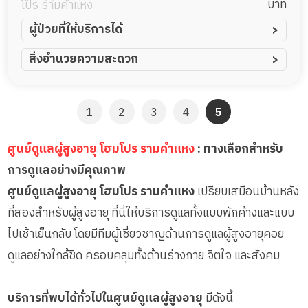
บาท
โปร รามคำแหง
ผู้ป่วยที่ให้บริการได้
ผู้ป่วยอัมพาต อัมพฤกษ์
สิ่งอำนวยความสะดวก
ผู้ป่วยอัลไซเมอร์
ทีมดูแล 24 ชม.
ผู้ป่วยโรคหลอดเลือดสมอง
พยาบาลวิชาชีพ
1
2
3
4
5
ผู้ป่วยติดเตียง
กล้องวงจรปิด
ผู้ป่วยเส้นเลือดสมองแตก
แพทย์เฉพาะทาง
ศูนย์ดูแลผู้สูงอายุ โฮมโปร รามคำแหง
: ทางเลือกสำหรับ
ผู้ป่วยที่มาพักฟื้นทำแผลกดทับ
อาหารตามโภชนาการ
การดูแลอย่างมีคุณภาพ
ผู้ป่วยพักฟื้นหลังผ่าตัด
ดูแลความสะอาด ซักผ้า
ศูนย์ดูแลผู้สูงอายุ โฮมโปร รามคำแหง
เปรียบเสมือนบ้านหลัง
กายภาพบำบัด
ที่สองสำหรับผู้สูงอายุ ที่นี่ให้บริการดูแลทั้งแบบพักค้างและแบบ
กิจกรรมนันทนาการ
ไปเช้าเย็นกลับ โดยมีทีมผู้เชี่ยวชาญด้านการดูแลผู้สูงอายุคอย
รายงานข้อมูลสุขภาพ
ดูแลอย่างใกล้ชิด ครอบคลุมทั้งด้านร่างกาย จิตใจ และสังคม
บริการที่พบได้ทั่วไปในศูนย์ดูแลผู้สูงอายุ
มีดังนี้