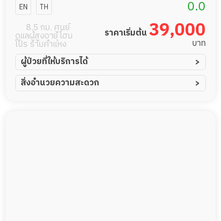
เนียร์ส
0.0
EN
TH
39,000
8.5 กม. ศูนย์
ราคาเริ่มต้น
ดูแลผู้สูงอายุ โฮม
บาท
โปร รามคำแหง
ผู้ป่วยที่ให้บริการได้
ผู้ป่วยอัมพาต อัมพฤกษ์
สิ่งอำนวยความสะดวก
ผู้ป่วยอัลไซเมอร์
ทีมดูแล 24 ชม.
ผู้ป่วยโรคหลอดเลือดสมอง
พยาบาลวิชาชีพ
ผู้ป่วยติดเตียง
กล้องวงจรปิด
ผู้ป่วยเส้นเลือดสมองแตก
แพทย์เฉพาะทาง
ผู้ป่วยที่มาพักฟื้นทำแผลกดทับ
อาหารตามโภชนาการ
ผู้ป่วยพักฟื้นหลังผ่าตัด
ดูแลความสะอาด ซักผ้า
กายภาพบำบัด
กิจกรรมนันทนาการ
รายงานข้อมูลสุขภาพ