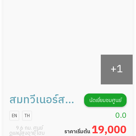
ดูแลความสะอาด ซักผ้า
กายภาพบำบัด
กิจกรรมนันทนาการ
รายงานข้อมูลสุขภาพ
สมทวีเนอร์สซิ่ง
นัดเยี่ยมชมศูนย์
โฮม
0.0
EN
TH
19,000
9.6 กม. ศูนย์
ราคาเริ่มต้น
ดูแลผู้สูงอายุ โฮม