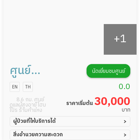
ศูนย์
นัดเยี่ยมชมศูนย์
เวชศาสตร์
0.0
EN
TH
ฟื้นฟูบ้านหมอ
30,000
8.6 กม. ศูนย์
ราคาเริ่มต้น
ดูแลผู้สูงอายุ โฮม
บาท
โปร รามคำแหง
ผู้ป่วยที่ให้บริการได้
ผู้ป่วยอัมพาต อัมพฤกษ์
สิ่งอำนวยความสะดวก