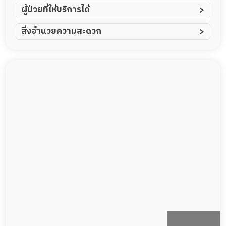
ผู้ป่วยที่ให้บริการได้
ผู้ป่วยอัมพาต อัมพฤกษ์
สิ่งอำนวยความสะดวก
ผู้ป่วยอัลไซเมอร์
ทีมดูแล 24 ชม.
ผู้ป่วยโรคหลอดเลือดสมอง
พยาบาลวิชาชีพ
ผู้ป่วยติดเตียง
กล้องวงจรปิด
ผู้ป่วยเส้นเลือดสมองแตก
แพทย์เฉพาะทาง
ผู้ป่วยที่มาพักฟื้นทำแผลกดทับ
อาหารตามโภชนาการ
ผู้ป่วยพักฟื้นหลังผ่าตัด
ดูแลความสะอาด ซักผ้า
กายภาพบำบัด
กิจกรรมนันทนาการ
รายงานข้อมูลสุขภาพ