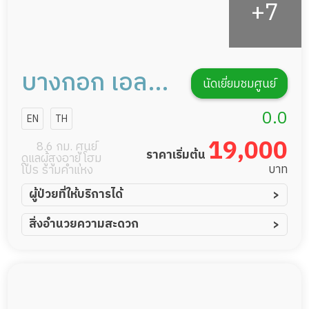
บางกอก เอลเด
นัดเยี่ยมชมศูนย์
อร์แคร์
0.0
EN
TH
19,000
8.6 กม. ศูนย์
ราคาเริ่มต้น
ดูแลผู้สูงอายุ โฮม
บาท
โปร รามคำแหง
ผู้ป่วยที่ให้บริการได้
ผู้ป่วยอัมพาต อัมพฤกษ์
สิ่งอำนวยความสะดวก
ผู้ป่วยอัลไซเมอร์
ทีมดูแล 24 ชม.
ผู้ป่วยโรคหลอดเลือดสมอง
พยาบาลวิชาชีพ
ผู้ป่วยติดเตียง
กล้องวงจรปิด
ผู้ป่วยเส้นเลือดสมองแตก