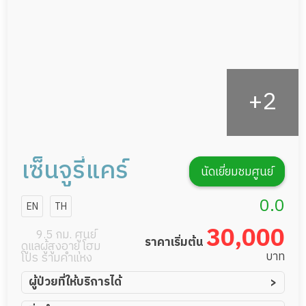
รายงานข้อมูลสุขภาพ
เซ็นจูรี่แคร์
นัดเยี่ยมชมศูนย์
0.0
EN
TH
30,000
9.5 กม. ศูนย์
ราคาเริ่มต้น
ดูแลผู้สูงอายุ โฮม
บาท
โปร รามคำแหง
ผู้ป่วยที่ให้บริการได้
ผู้ป่วยอัมพาต อัมพฤกษ์