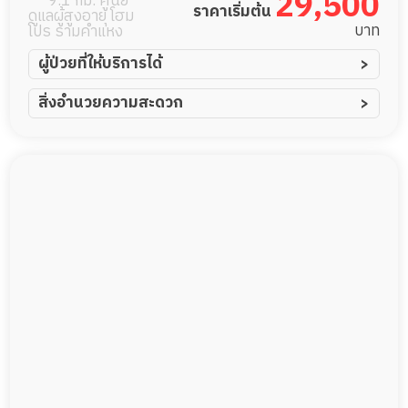
29,500
9.1 กม. ศูนย์
ราคาเริ่มต้น
ดูแลผู้สูงอายุ โฮม
บาท
โปร รามคำแหง
ผู้ป่วยที่ให้บริการได้
ผู้ป่วยอัมพาต อัมพฤกษ์
สิ่งอำนวยความสะดวก
ผู้ป่วยอัลไซเมอร์
ทีมดูแล 24 ชม.
ผู้ป่วยโรคหลอดเลือดสมอง
พยาบาลวิชาชีพ
ผู้ป่วยติดเตียง
กล้องวงจรปิด
ผู้ป่วยเส้นเลือดสมองแตก
แพทย์เฉพาะทาง
ผู้ป่วยที่มาพักฟื้นทำแผลกดทับ
อาหารตามโภชนาการ
ผู้ป่วยพักฟื้นหลังผ่าตัด
ดูแลความสะอาด ซักผ้า
กายภาพบำบัด
กิจกรรมนันทนาการ
รายงานข้อมูลสุขภาพ