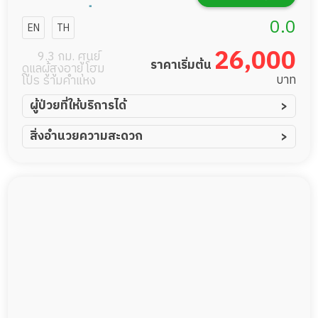
เนอสซิ่งโฮม
0.0
EN
TH
26,000
9.3 กม. ศูนย์
ราคาเริ่มต้น
ดูแลผู้สูงอายุ โฮม
บาท
โปร รามคำแหง
ผู้ป่วยที่ให้บริการได้
ผู้ป่วยอัมพาต อัมพฤกษ์
สิ่งอำนวยความสะดวก
ผู้ป่วยอัลไซเมอร์
ทีมดูแล 24 ชม.
ผู้ป่วยโรคหลอดเลือดสมอง
พยาบาลวิชาชีพ
ผู้ป่วยติดเตียง
กล้องวงจรปิด
ผู้ป่วยเส้นเลือดสมองแตก
แพทย์เฉพาะทาง
ผู้ป่วยที่มาพักฟื้นทำแผลกดทับ
อาหารตามโภชนาการ
ผู้ป่วยพักฟื้นหลังผ่าตัด
ดูแลความสะอาด ซักผ้า
กายภาพบำบัด
กิจกรรมนันทนาการ