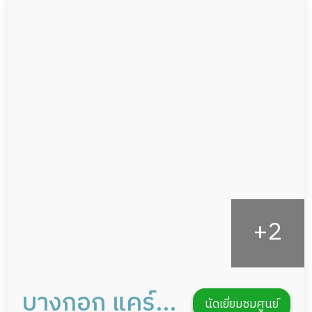
ผู้ป่วยติดเตียง
กล้องวงจรปิด
ผู้ป่วยเส้นเลือดสมองแตก
แพทย์เฉพาะทาง
ผู้ป่วยที่มาพักฟื้นทำแผลกดทับ
อาหารตามโภชนาการ
ผู้ป่วยพักฟื้นหลังผ่าตัด
ดูแลความสะอาด ซักผ้า
กายภาพบำบัด
กิจกรรมนันทนาการ
รายงานข้อมูลสุขภาพ
บางกอก แคร์
นัดเยี่ยมชมศูนย์