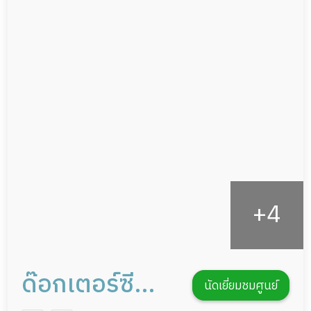
ผู้ป่วยเส้นเลือดสมองแตก
แพทย์เฉพาะทาง
ผู้ป่วยที่มาพักฟื้นทำแผลกดทับ
อาหารตามโภชนาการ
ผู้ป่วยพักฟื้นหลังผ่าตัด
ดูแลความสะอาด ซักผ้า
กายภาพบำบัด
กิจกรรมนันทนาการ
รายงานข้อมูลสุขภาพ
ด๊อกเตอร์ซี
นัดเยี่ยมชมศูนย์