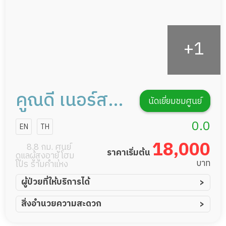
คูณดี เนอร์สซิ่ง
นัดเยี่ยมชมศูนย์
โฮม
0.0
EN
TH
18,000
8.8 กม. ศูนย์
ราคาเริ่มต้น
ดูแลผู้สูงอายุ โฮม
บาท
โปร รามคำแหง
ผู้ป่วยที่ให้บริการได้
ผู้ป่วยอัมพาต อัมพฤกษ์
สิ่งอำนวยความสะดวก
ผู้ป่วยอัลไซเมอร์
ทีมดูแล 24 ชม.