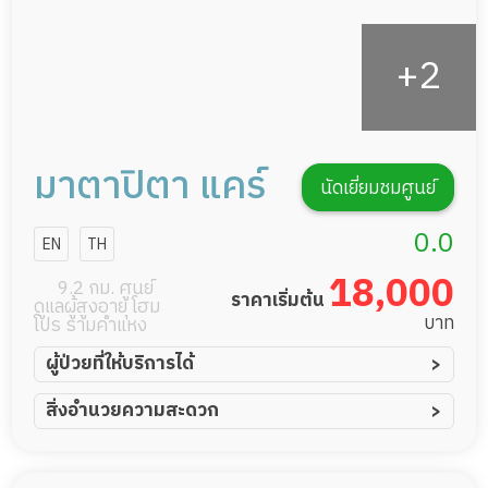
มาตาปิตา แคร์
นัดเยี่ยมชมศูนย์
0.0
EN
TH
18,000
9.2 กม. ศูนย์
ราคาเริ่มต้น
ดูแลผู้สูงอายุ โฮม
บาท
โปร รามคำแหง
ผู้ป่วยที่ให้บริการได้
ผู้ป่วยอัมพาต อัมพฤกษ์
สิ่งอำนวยความสะดวก
ผู้ป่วยอัลไซเมอร์
ทีมดูแล 24 ชม.
ผู้ป่วยโรคหลอดเลือดสมอง
พยาบาลวิชาชีพ