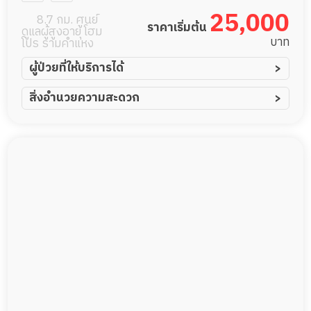
25,000
8.7 กม. ศูนย์
ราคาเริ่มต้น
ดูแลผู้สูงอายุ โฮม
บาท
โปร รามคำแหง
ผู้ป่วยที่ให้บริการได้
ผู้ป่วยอัมพาต อัมพฤกษ์
สิ่งอำนวยความสะดวก
ผู้ป่วยอัลไซเมอร์
ทีมดูแล 24 ชม.
ผู้ป่วยโรคหลอดเลือดสมอง
พยาบาลวิชาชีพ
ผู้ป่วยติดเตียง
กล้องวงจรปิด
ผู้ป่วยเส้นเลือดสมองแตก
แพทย์เฉพาะทาง
ผู้ป่วยที่มาพักฟื้นทำแผลกดทับ
อาหารตามโภชนาการ
ผู้ป่วยพักฟื้นหลังผ่าตัด
ดูแลความสะอาด ซักผ้า
กายภาพบำบัด
กิจกรรมนันทนาการ
รายงานข้อมูลสุขภาพ