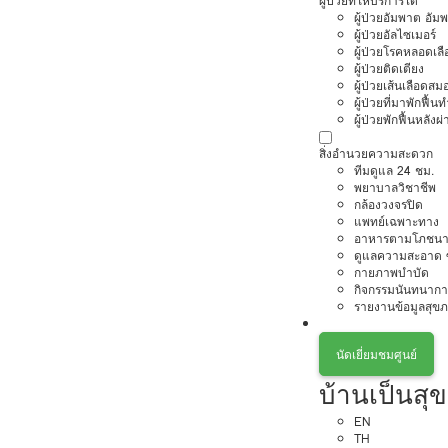
ผู้ป่วยที่ให้บริการได้
ผู้ป่วยอัมพาต อัม
ผู้ป่วยอัลไซเมอร์
ผู้ป่วยโรคหลอดเล
ผู้ป่วยติดเตียง
ผู้ป่วยเส้นเลือดส
ผู้ป่วยที่มาพักฟื้
ผู้ป่วยพักฟื้นหลังผ่
สิ่งอำนวยความสะดวก
ทีมดูแล 24 ชม.
พยาบาลวิชาชีพ
กล้องวงจรปิด
แพทย์เฉพาะทาง
อาหารตามโภชนา
ดูแลความสะอาด ซ
กายภาพบำบัด
กิจกรรมนันทนากา
รายงานข้อมูลสุข
นัดเยี่ยมชมศูนย์
บ้านเป็นสุข 
EN
TH