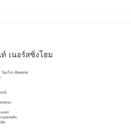
ท์ เนอร์สซิ่งโฮม
ายุ โฮมโปร ชัยพฤกษ์
ท
พฤกษ์
ือดสมอง
มองแตก
นทำแผลกดทับ
าตัด