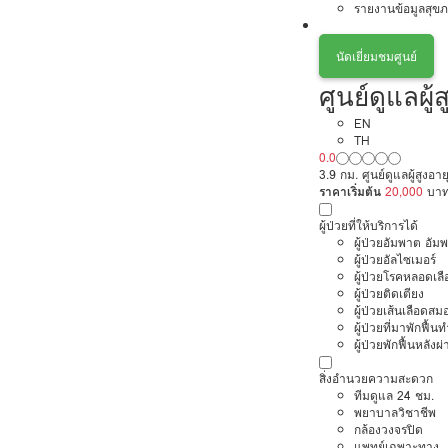
รายงานข้อมูลสุข
นัดเยี่ยมชมศูนย์
ศูนย์ดูแลผู้
EN
TH
0.0
3.9 กม. ศูนย์ดูแลผู้สูงอ
ราคาเริ่มต้น
20,000
บา
ผู้ป่วยที่ให้บริการได้
ผู้ป่วยอัมพาต อัม
ผู้ป่วยอัลไซเมอร์
ผู้ป่วยโรคหลอดเล
ผู้ป่วยติดเตียง
ผู้ป่วยเส้นเลือดส
ผู้ป่วยที่มาพักฟื้
ผู้ป่วยพักฟื้นหลังผ่
สิ่งอำนวยความสะดวก
ทีมดูแล 24 ชม.
พยาบาลวิชาชีพ
กล้องวงจรปิด
แพทย์เฉพาะทาง