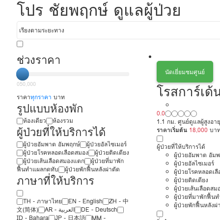
โปร ชัยพฤกษ์ ดูแลผู้ป่วย
ช่วงราคา
นัดเยี่ยมชมศูนย์
0
50,000
โรสการ์เด้น
ราคา
ทุกราคา
บาท
รูปแบบห้องพัก
0.0
ห้องเดียว
ห้องรวม
1.1 กม. ศูนย์ดูแลผู้สูงอ
ผู้ป่วยที่ให้บริการได้
ราคาเริ่มต้น
18,000
บา
ผู้ป่วยอัมพาต อัมพฤกษ์
ผู้ป่วยอัลไซเมอร์
ผู้ป่วยที่ให้บริการได้
ผู้ป่วยโรคหลอดเลือดสมอง
ผู้ป่วยติดเตียง
ผู้ป่วยอัมพาต อัม
ผู้ป่วยเส้นเลือดสมองแตก
ผู้ป่วยที่มาพัก
ผู้ป่วยอัลไซเมอร์
ฟื้นทำแผลกดทับ
ผู้ป่วยพักฟื้นหลังผ่าตัด
ผู้ป่วยโรคหลอดเล
ภาษาที่ให้บริการ
ผู้ป่วยติดเตียง
ผู้ป่วยเส้นเลือดส
ผู้ป่วยที่มาพักฟื้
TH - ‏ภาษาไทย
EN - English
ZH - 中
ผู้ป่วยพักฟื้นหลังผ่
文(简体)
‏AR - ‏العربية‏
DE - Deutsch
ID - Bahara
JP - 日本語
MM -