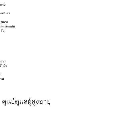
พฤกษ์
ือดสมอง
มองแตก
นทำแผลกดทับ
าตัด
การ
ักผ้า
ร
ภาพ
ศูนย์ดูแลผู้สูงอายุ