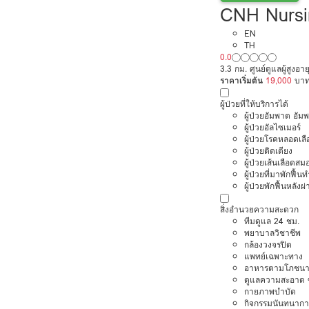
CNH Nursi
EN
TH
0.0
3.3 กม. ศูนย์ดูแลผู้สูงอ
ราคาเริ่มต้น
19,000
บา
ผู้ป่วยที่ให้บริการได้
ผู้ป่วยอัมพาต อัม
ผู้ป่วยอัลไซเมอร์
ผู้ป่วยโรคหลอดเล
ผู้ป่วยติดเตียง
ผู้ป่วยเส้นเลือดส
ผู้ป่วยที่มาพักฟื้
ผู้ป่วยพักฟื้นหลังผ่
สิ่งอำนวยความสะดวก
ทีมดูแล 24 ชม.
พยาบาลวิชาชีพ
กล้องวงจรปิด
แพทย์เฉพาะทาง
อาหารตามโภชนา
ดูแลความสะอาด ซ
กายภาพบำบัด
กิจกรรมนันทนากา