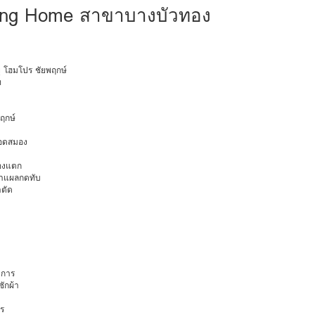
ng Home สาขาบางบัวทอง
ายุ โฮมโปร ชัยพฤกษ์
ท
พฤกษ์
ือดสมอง
มองแตก
นทำแผลกดทับ
าตัด
การ
ักผ้า
ร