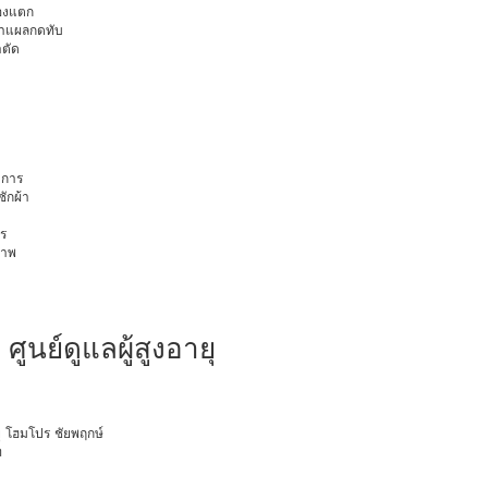
มองแตก
นทำแผลกดทับ
าตัด
การ
ักผ้า
ร
ภาพ
ศูนย์ดูแลผู้สูงอายุ
ายุ โฮมโปร ชัยพฤกษ์
ท