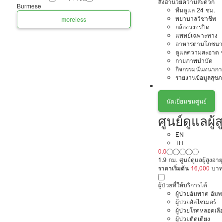
สิ่งอำนวยความสะดวก
Burmese
ทีมดูแล 24 ชม.
พยาบาลวิชาชีพ
more
less
กล้องวงจรปิด
แพทย์เฉพาะทาง
อาหารตามโภชนา
ดูแลความสะอาด ซ
กายภาพบำบัด
กิจกรรมนันทนากา
รายงานข้อมูลสุข
นัดเยี่ยมชมศูนย์
ศูนย์ดูแลผู้
EN
TH
0.0
1.9 กม. ศูนย์ดูแลผู้สูงอ
ราคาเริ่มต้น
16,000
บา
ผู้ป่วยที่ให้บริการได้
ผู้ป่วยอัมพาต อัม
ผู้ป่วยอัลไซเมอร์
ผู้ป่วยโรคหลอดเล
ผู้ป่วยติดเตียง