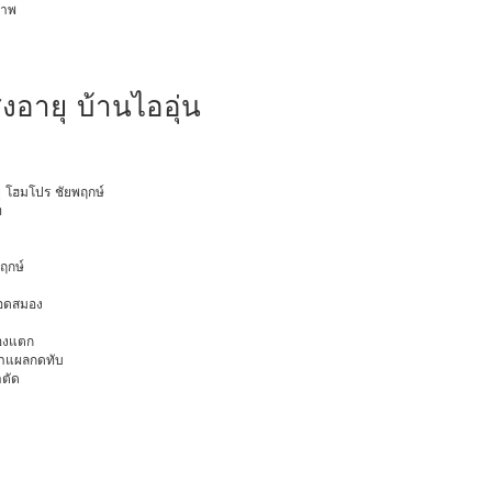
ภาพ
สูงอายุ บ้านไออุ่น
ายุ โฮมโปร ชัยพฤกษ์
ท
พฤกษ์
ือดสมอง
มองแตก
นทำแผลกดทับ
าตัด