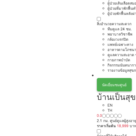
ผู้ป่วยเส้นเลือดส
ผู้ป่วยที่มาพักฟื้
ผู้ป่วยพักฟื้นหลังผ่
สิ่งอำนวยความสะดวก
ทีมดูแล 24 ชม.
พยาบาลวิชาชีพ
กล้องวงจรปิด
แพทย์เฉพาะทาง
อาหารตามโภชนา
ดูแลความสะอาด ซ
กายภาพบำบัด
กิจกรรมนันทนากา
รายงานข้อมูลสุข
นัดเยี่ยมชมศูนย์
บ้านเป็นสุข 
EN
TH
0.0
2.1 กม. ศูนย์ดูแลผู้สูงอ
ราคาเริ่มต้น
18,999
บา