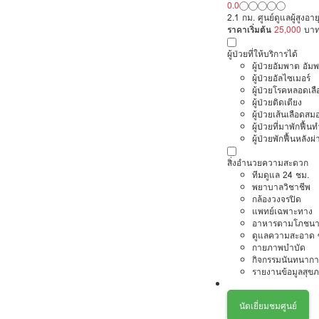
0.0
2.1 กม. ศูนย์ดูแลผู้สูงอ
ราคาเริ่มต้น
25,000
บา
ผู้ป่วยที่ให้บริการได้
ผู้ป่วยอัมพาต อัม
ผู้ป่วยอัลไซเมอร์
ผู้ป่วยโรคหลอดเล
ผู้ป่วยติดเตียง
ผู้ป่วยเส้นเลือดส
ผู้ป่วยที่มาพักฟื้
ผู้ป่วยพักฟื้นหลังผ่
สิ่งอำนวยความสะดวก
ทีมดูแล 24 ชม.
พยาบาลวิชาชีพ
กล้องวงจรปิด
แพทย์เฉพาะทาง
อาหารตามโภชนา
ดูแลความสะอาด ซ
กายภาพบำบัด
กิจกรรมนันทนากา
รายงานข้อมูลสุข
นัดเยี่ยมชมศูนย์