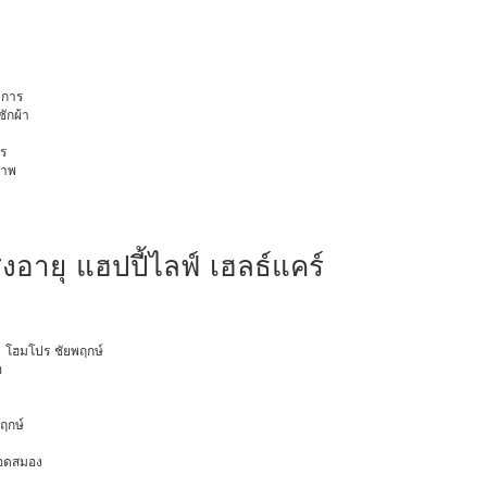
การ
ักผ้า
ร
ภาพ
สูงอายุ แฮปปี้ไลฟ์ เฮลธ์แคร์
ายุ โฮมโปร ชัยพฤกษ์
ท
พฤกษ์
ือดสมอง