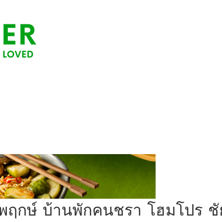
ชัยพฤกษ์ บ้านพักคนชรา โฮมโปร 