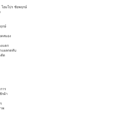
ายุ โฮมโปร ชัยพฤกษ์
ท
พฤกษ์
ือดสมอง
มองแตก
นทำแผลกดทับ
าตัด
การ
ักผ้า
ร
ภาพ