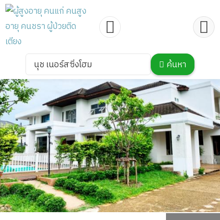
นุช เนอร์สซิ่งโฮม
ค้นหา