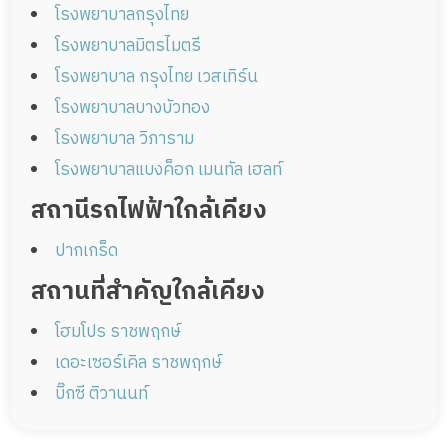
โรงพยาบาลกรุงไทย
โรงพยาบาลมิตรไมตรี
โรงพยาบาล กรุงไทย เวสเทิร์น
โรงพยาบาลบางบัวทอง
โรงพยาบาล วิภาราม
โรงพยาบาลแบงค็อก เมนทัล เฮลท์
สถานีรถไฟฟ้าใกล้เคียง
ปากเกร็ด
สถานที่สำคัญใกล้เคียง
โฮมโปร ราชพฤกษ์
เดอะเซอร์เคิล ราชพฤกษ์
บิ๊กซี ติวานนท์