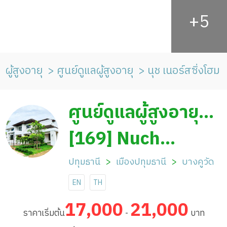
ผู้สูงอายุ
ศูนย์ดูแลผู้สูงอายุ
นุช เนอร์สซิ่งโฮม
ศูนย์ดูแลผู้สูงอายุ
นุช เนอร์สซิ่งโฮม
[169] Nuch
Nursing Home
ปทุมธานี
เมืองปทุมธานี
บางคูวัด
EN
TH
17,000
21,000
ราคาเริ่มต้น
-
บาท