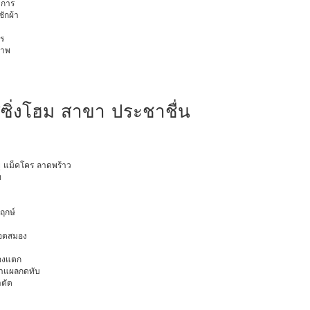
การ
ักผ้า
ร
ภาพ
สซิ่งโฮม สาขา ประชาชื่น
ายุ แม็คโคร ลาดพร้าว
ท
พฤกษ์
ือดสมอง
มองแตก
นทำแผลกดทับ
าตัด