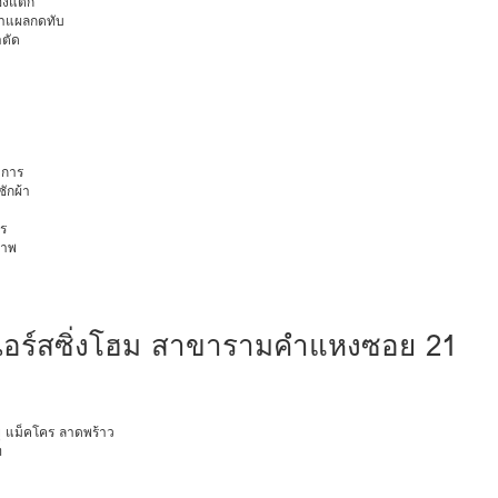
มองแตก
นทำแผลกดทับ
าตัด
การ
ักผ้า
ร
ภาพ
เนอร์สซิ่งโฮม สาขารามคำแหงซอย 21
ายุ แม็คโคร ลาดพร้าว
ท