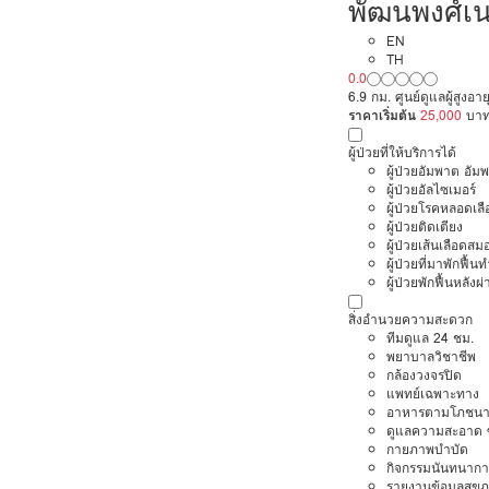
พัฒนพงศ์เน
EN
TH
0.0
6.9 กม. ศูนย์ดูแลผู้สูงอ
ราคาเริ่มต้น
25,000
บา
ผู้ป่วยที่ให้บริการได้
ผู้ป่วยอัมพาต อัม
ผู้ป่วยอัลไซเมอร์
ผู้ป่วยโรคหลอดเล
ผู้ป่วยติดเตียง
ผู้ป่วยเส้นเลือดส
ผู้ป่วยที่มาพักฟื้
ผู้ป่วยพักฟื้นหลังผ่
สิ่งอำนวยความสะดวก
ทีมดูแล 24 ชม.
พยาบาลวิชาชีพ
กล้องวงจรปิด
แพทย์เฉพาะทาง
อาหารตามโภชนา
ดูแลความสะอาด ซ
กายภาพบำบัด
กิจกรรมนันทนากา
รายงานข้อมูลสุข