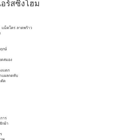
อร์สซิ่งโฮม
ายุ แม็คโคร ลาดพร้าว
ท
พฤกษ์
ือดสมอง
มองแตก
นทำแผลกดทับ
าตัด
การ
ักผ้า
ร
ภาพ