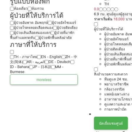
รูปแบบห้องพัก
TH
ห้องเดียว
ห้องรวม
0.0
ผู้ป่วยที่ให้บริการได้
6.9 กม. ศูนย์ดูแลผู้สูงอ
ราคาเริ่มต้น
18,000
บา
ผู้ป่วยอัมพาต อัมพฤกษ์
ผู้ป่วยอัลไซเมอร์
ผู้ป่วยโรคหลอดเลือดสมอง
ผู้ป่วยติดเตียง
ผู้ป่วยที่ให้บริการได้
ผู้ป่วยเส้นเลือดสมองแตก
ผู้ป่วยที่มาพัก
ผู้ป่วยอัมพาต อัม
ฟื้นทำแผลกดทับ
ผู้ป่วยพักฟื้นหลังผ่าตัด
ผู้ป่วยอัลไซเมอร์
ภาษาที่ให้บริการ
ผู้ป่วยโรคหลอดเล
ผู้ป่วยติดเตียง
ผู้ป่วยเส้นเลือดส
TH - ‏ภาษาไทย
EN - English
ZH - 中
ผู้ป่วยที่มาพักฟื้
文(简体)
‏AR - ‏العربية‏
DE - Deutsch
ผู้ป่วยพักฟื้นหลังผ่
ID - Bahara
JP - 日本語
MM -
Burmese
สิ่งอำนวยความสะดวก
ทีมดูแล 24 ชม.
more
less
พยาบาลวิชาชีพ
กล้องวงจรปิด
แพทย์เฉพาะทาง
อาหารตามโภชนา
ดูแลความสะอาด ซ
กายภาพบำบัด
นัดเยี่ยมชมศูนย์