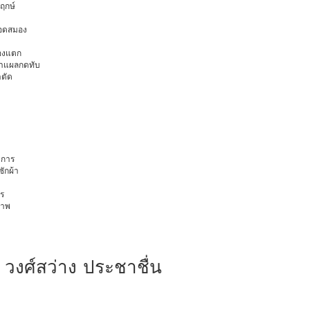
พฤกษ์
ือดสมอง
มองแตก
นทำแผลกดทับ
าตัด
การ
ักผ้า
ร
ภาพ
 วงศ์สว่าง ประชาชื่น