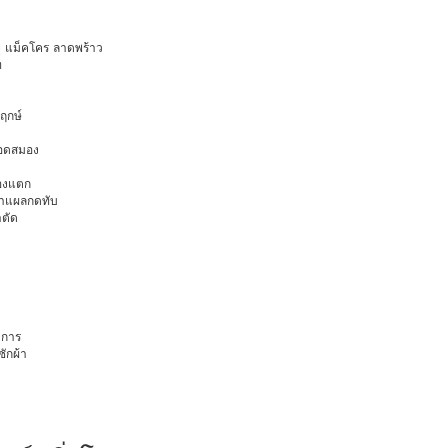
ายุ แม็คโคร ลาดพร้าว
ท
พฤกษ์
ือดสมอง
มองแตก
นทำแผลกดทับ
าตัด
การ
ักผ้า