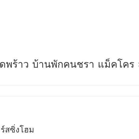
 ลาดพร้าว บ้านพักคนชรา แม็คโค
ร์สซิ่งโฮม