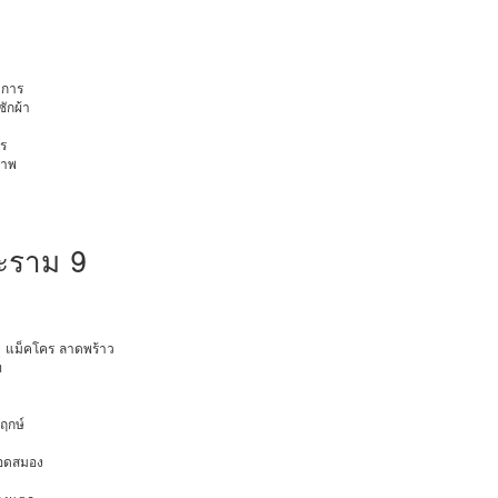
การ
ักผ้า
ร
ภาพ
ะราม 9
ายุ แม็คโคร ลาดพร้าว
ท
พฤกษ์
ือดสมอง