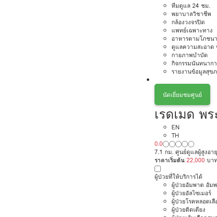
ทีมดูแล 24 ชม.
พยาบาลวิชาชีพ
กล้องวงจรปิด
แพทย์เฉพาะทาง
อาหารตามโภชนา
ดูแลความสะอาด ซ
กายภาพบำบัด
กิจกรรมนันทนากา
รายงานข้อมูลสุข
นัดเยี่ยมชมศูนย์
เรดเมด พร
EN
TH
0.0
7.1 กม. ศูนย์ดูแลผู้สูงอ
ราคาเริ่มต้น
22,000
บา
ผู้ป่วยที่ให้บริการได้
ผู้ป่วยอัมพาต อัม
ผู้ป่วยอัลไซเมอร์
ผู้ป่วยโรคหลอดเล
ผู้ป่วยติดเตียง