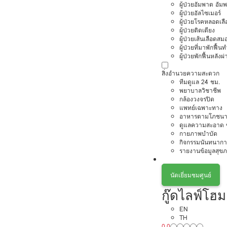
ผู้ป่วยอัมพาต อัม
ผู้ป่วยอัลไซเมอร์
ผู้ป่วยโรคหลอดเล
ผู้ป่วยติดเตียง
ผู้ป่วยเส้นเลือดส
ผู้ป่วยที่มาพักฟื้
ผู้ป่วยพักฟื้นหลังผ่
สิ่งอำนวยความสะดวก
ทีมดูแล 24 ชม.
พยาบาลวิชาชีพ
กล้องวงจรปิด
แพทย์เฉพาะทาง
อาหารตามโภชนา
ดูแลความสะอาด ซ
กายภาพบำบัด
กิจกรรมนันทนากา
รายงานข้อมูลสุข
นัดเยี่ยมชมศูนย์
กู๊ดไลฟ์โฮม
EN
TH
0.0