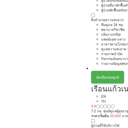
ผู้ป่วยเส้นเลือดส
ผู้ป่วยที่มาพักฟื้
ผู้ป่วยพักฟื้นหลังผ่
สิ่งอำนวยความสะดวก
ทีมดูแล 24 ชม.
พยาบาลวิชาชีพ
กล้องวงจรปิด
แพทย์เฉพาะทาง
อาหารตามโภชนา
ดูแลความสะอาด ซ
กายภาพบำบัด
กิจกรรมนันทนากา
รายงานข้อมูลสุข
นัดเยี่ยมชมศูนย์
เรือนแก้ว
EN
TH
0.0
7.2 กม. ศูนย์ดูแลผู้สูงอ
ราคาเริ่มต้น
20,000
บา
ผู้ป่วยที่ให้บริการได้