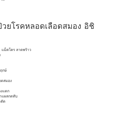
ผู้ป่วยโรคหลอดเลือดสมอง อิชิ
ายุ แม็คโคร ลาดพร้าว
ท
พฤกษ์
ือดสมอง
มองแตก
นทำแผลกดทับ
าตัด