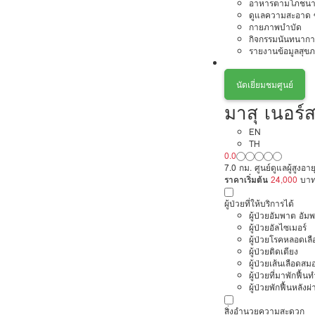
อาหารตามโภชนา
ดูแลความสะอาด ซ
กายภาพบำบัด
กิจกรรมนันทนากา
รายงานข้อมูลสุข
นัดเยี่ยมชมศูนย์
มาสุ เนอร์
EN
TH
0.0
7.0 กม. ศูนย์ดูแลผู้สูงอ
ราคาเริ่มต้น
24,000
บา
ผู้ป่วยที่ให้บริการได้
ผู้ป่วยอัมพาต อัม
ผู้ป่วยอัลไซเมอร์
ผู้ป่วยโรคหลอดเล
ผู้ป่วยติดเตียง
ผู้ป่วยเส้นเลือดส
ผู้ป่วยที่มาพักฟื้
ผู้ป่วยพักฟื้นหลังผ่
สิ่งอำนวยความสะดวก