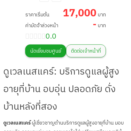
ภาวะพึ่งพิง สาขา
the elderly or
17,000
แจ้งวัฒนะ
dependent
ราคาเริ่มต้น
บาท
-
ค่ามัดจำล่วงหน้า
บาท
people.
0.0
Chaengwattana
นัดเยี่ยมชมศูนย์
ติดต่อเจ้าหน้าที่
Branch
ดูเวลเนสแคร์: บริการดูแลผู้สูง
อายุที่บ้าน อบอุ่น ปลอดภัย ดั่ง
บ้านหลังที่สอง
ดูเวลเนสแคร์
ผู้เชี่ยวชาญด้านบริการดูแลผู้สูงอายุที่บ้าน มอบ