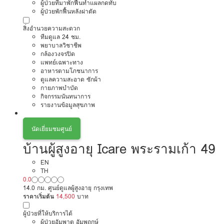
ผู้ป่วยที่มาพักฟื้นทำแผลกดทับ
ผู้ป่วยพักฟื้นหลังผ่าตัด
สิ่งอำนวยความสะดวก
ทีมดูแล 24 ชม.
พยาบาลวิชาชีพ
กล้องวงจรปิด
แพทย์เฉพาะทาง
อาหารตามโภชนาการ
ดูแลความสะอาด ซักผ้า
กายภาพบำบัด
กิจกรรมนันทนาการ
รายงานข้อมูลสุขภาพ
นัดเยี่ยมชมศูนย์
บ้านผู้สูงอายุ Icare พระรามเก้า 49
EN
TH
0.0
14.0 กม. ศูนย์ดูแลผู้สูงอายุ กรุงเทพ
ราคาเริ่มต้น
14,500
บาท
ผู้ป่วยที่ให้บริการได้
ผู้ป่วยอัมพาต อัมพฤกษ์