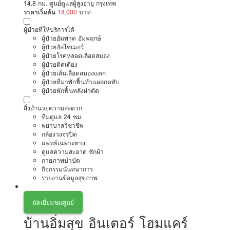
14.8 กม. ศูนย์ดูแลผู้สูงอายุ กรุงเทพ
ราคาเริ่มต้น
18,000
บาท
ผู้ป่วยที่ให้บริการได้
ผู้ป่วยอัมพาต อัมพฤกษ์
ผู้ป่วยอัลไซเมอร์
ผู้ป่วยโรคหลอดเลือดสมอง
ผู้ป่วยติดเตียง
ผู้ป่วยเส้นเลือดสมองแตก
ผู้ป่วยที่มาพักฟื้นทำแผลกดทับ
ผู้ป่วยพักฟื้นหลังผ่าตัด
สิ่งอำนวยความสะดวก
ทีมดูแล 24 ชม.
พยาบาลวิชาชีพ
กล้องวงจรปิด
แพทย์เฉพาะทาง
ดูแลความสะอาด ซักผ้า
กายภาพบำบัด
กิจกรรมนันทนาการ
รายงานข้อมูลสุขภาพ
นัดเยี่ยมชมศูนย์
บ้านอิ่มสุข อินเตอร์ โฮมแคร์