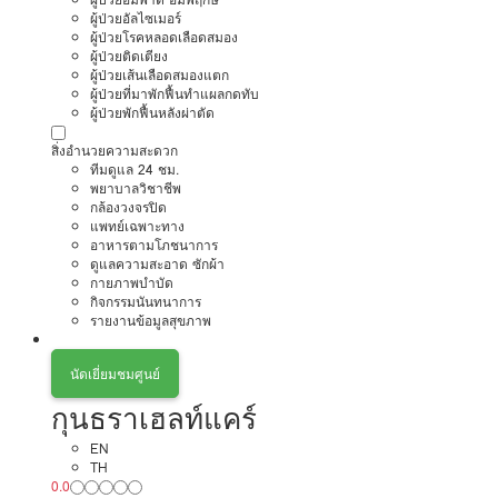
ผู้ป่วยอัลไซเมอร์
ผู้ป่วยโรคหลอดเลือดสมอง
ผู้ป่วยติดเตียง
ผู้ป่วยเส้นเลือดสมองแตก
ผู้ป่วยที่มาพักฟื้นทำแผลกดทับ
ผู้ป่วยพักฟื้นหลังผ่าตัด
สิ่งอำนวยความสะดวก
ทีมดูแล 24 ชม.
พยาบาลวิชาชีพ
กล้องวงจรปิด
แพทย์เฉพาะทาง
อาหารตามโภชนาการ
ดูแลความสะอาด ซักผ้า
กายภาพบำบัด
กิจกรรมนันทนาการ
รายงานข้อมูลสุขภาพ
นัดเยี่ยมชมศูนย์
กุนธราเฮลท์แคร์
EN
TH
0.0