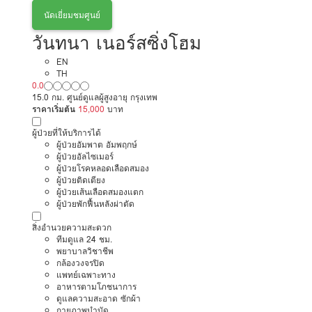
นัดเยี่ยมชมศูนย์
วันทนา เนอร์สซิ่งโฮม
EN
TH
0.0
15.0 กม. ศูนย์ดูแลผู้สูงอายุ กรุงเทพ
ราคาเริ่มต้น
15,000
บาท
ผู้ป่วยที่ให้บริการได้
ผู้ป่วยอัมพาต อัมพฤกษ์
ผู้ป่วยอัลไซเมอร์
ผู้ป่วยโรคหลอดเลือดสมอง
ผู้ป่วยติดเตียง
ผู้ป่วยเส้นเลือดสมองแตก
ผู้ป่วยพักฟื้นหลังผ่าตัด
สิ่งอำนวยความสะดวก
ทีมดูแล 24 ชม.
พยาบาลวิชาชีพ
กล้องวงจรปิด
แพทย์เฉพาะทาง
อาหารตามโภชนาการ
ดูแลความสะอาด ซักผ้า
กายภาพบำบัด