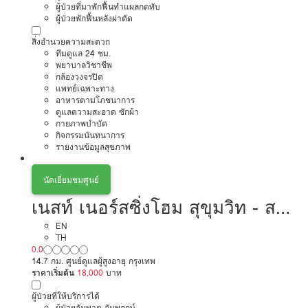
ผู้ป่วยที่มาพักฟื้นทำแผลกดทับ
ผู้ป่วยพักฟื้นหลังผ่าตัด
สิ่งอำนวยความสะดวก
ทีมดูแล 24 ชม.
พยาบาลวิชาชีพ
กล้องวงจรปิด
แพทย์เฉพาะทาง
อาหารตามโภชนาการ
ดูแลความสะอาด ซักผ้า
กายภาพบำบัด
กิจกรรมนันทนาการ
รายงานข้อมูลสุขภาพ
นัดเยี่ยมชมศูนย์
เนสท์ เนอร์สซิ่งโฮม สุขุมวิท - สา
ขาปุณณวิถี
EN
TH
0.0
14.7 กม. ศูนย์ดูแลผู้สูงอายุ กรุงเทพ
ราคาเริ่มต้น
18,000
บาท
ผู้ป่วยที่ให้บริการได้
ผู้ป่วยอัมพาต อัมพฤกษ์