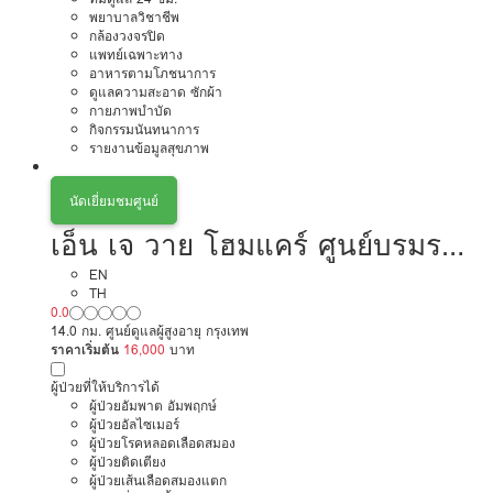
พยาบาลวิชาชีพ
กล้องวงจรปิด
แพทย์เฉพาะทาง
อาหารตามโภชนาการ
ดูแลความสะอาด ซักผ้า
กายภาพบำบัด
กิจกรรมนันทนาการ
รายงานข้อมูลสุขภาพ
นัดเยี่ยมชมศูนย์
เอ็น เจ วาย โฮมแคร์ ศูนย์บรมราช
ชนนี 64
EN
TH
0.0
14.0 กม. ศูนย์ดูแลผู้สูงอายุ กรุงเทพ
ราคาเริ่มต้น
16,000
บาท
ผู้ป่วยที่ให้บริการได้
ผู้ป่วยอัมพาต อัมพฤกษ์
ผู้ป่วยอัลไซเมอร์
ผู้ป่วยโรคหลอดเลือดสมอง
ผู้ป่วยติดเตียง
ผู้ป่วยเส้นเลือดสมองแตก