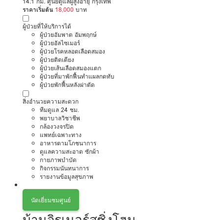
14.1 กม. ศูนย์ดูแลผู้สูงอายุ กรุงเทพ
ราคาเริ่มต้น
18,000
บาท
ผู้ป่วยที่ให้บริการได้
ผู้ป่วยอัมพาต อัมพฤกษ์
ผู้ป่วยอัลไซเมอร์
ผู้ป่วยโรคหลอดเลือดสมอง
ผู้ป่วยติดเตียง
ผู้ป่วยเส้นเลือดสมองแตก
ผู้ป่วยที่มาพักฟื้นทำแผลกดทับ
ผู้ป่วยพักฟื้นหลังผ่าตัด
สิ่งอำนวยความสะดวก
ทีมดูแล 24 ชม.
พยาบาลวิชาชีพ
กล้องวงจรปิด
แพทย์เฉพาะทาง
อาหารตามโภชนาการ
ดูแลความสะอาด ซักผ้า
กายภาพบำบัด
กิจกรรมนันทนาการ
รายงานข้อมูลสุขภาพ
นัดเยี่ยมชมศูนย์
บ้านจิรเนอร์สซิ่งโฮม