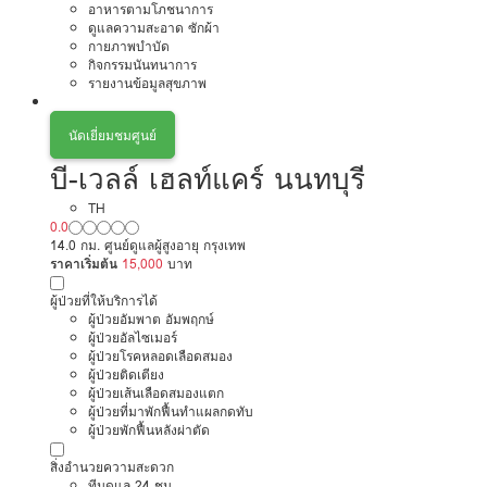
อาหารตามโภชนาการ
ดูแลความสะอาด ซักผ้า
กายภาพบำบัด
กิจกรรมนันทนาการ
รายงานข้อมูลสุขภาพ
นัดเยี่ยมชมศูนย์
บี-เวลล์ เฮลท์แคร์ นนทบุรี
TH
0.0
14.0 กม. ศูนย์ดูแลผู้สูงอายุ กรุงเทพ
ราคาเริ่มต้น
15,000
บาท
ผู้ป่วยที่ให้บริการได้
ผู้ป่วยอัมพาต อัมพฤกษ์
ผู้ป่วยอัลไซเมอร์
ผู้ป่วยโรคหลอดเลือดสมอง
ผู้ป่วยติดเตียง
ผู้ป่วยเส้นเลือดสมองแตก
ผู้ป่วยที่มาพักฟื้นทำแผลกดทับ
ผู้ป่วยพักฟื้นหลังผ่าตัด
สิ่งอำนวยความสะดวก
ทีมดูแล 24 ชม.