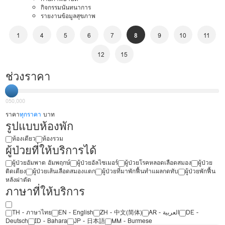
กิจกรรมนันทนาการ
รายงานข้อมูลสุขภาพ
1
4
5
6
7
8
9
10
11
12
15
ช่วงราคา
0
50,000
ราคา
ทุกราคา
บาท
รูปแบบห้องพัก
ห้องเดียว
ห้องรวม
ผู้ป่วยที่ให้บริการได้
ผู้ป่วยอัมพาต อัมพฤกษ์
ผู้ป่วยอัลไซเมอร์
ผู้ป่วยโรคหลอดเลือดสมอง
ผู้ป่วย
ติดเตียง
ผู้ป่วยเส้นเลือดสมองแตก
ผู้ป่วยที่มาพักฟื้นทำแผลกดทับ
ผู้ป่วยพักฟื้น
หลังผ่าตัด
ภาษาที่ให้บริการ
TH - ‏ภาษาไทย
EN - English
ZH - 中文(简体)
‏AR - ‏العربية‏
DE -
Deutsch
ID - Bahara
JP - 日本語
MM - Burmese