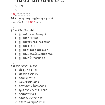
EN
TH
0.0
14.2 กม. ศูนย์ดูแลผู้สูงอายุ กรุงเทพ
ราคาเริ่มต้น
18,000
บาท
ผู้ป่วยที่ให้บริการได้
ผู้ป่วยอัมพาต อัมพฤกษ์
ผู้ป่วยอัลไซเมอร์
ผู้ป่วยโรคหลอดเลือดสมอง
ผู้ป่วยติดเตียง
ผู้ป่วยเส้นเลือดสมองแตก
ผู้ป่วยที่มาพักฟื้นทำแผลกดทับ
ผู้ป่วยพักฟื้นหลังผ่าตัด
สิ่งอำนวยความสะดวก
ทีมดูแล 24 ชม.
พยาบาลวิชาชีพ
กล้องวงจรปิด
แพทย์เฉพาะทาง
อาหารตามโภชนาการ
ดูแลความสะอาด ซักผ้า
กายภาพบำบัด
กิจกรรมนันทนาการ
รายงานข้อมูลสุขภาพ