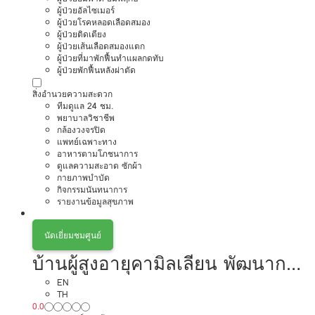
ผู้ป่วยอัลไซเมอร์
ผู้ป่วยโรคหลอดเลือดสมอง
ผู้ป่วยติดเตียง
ผู้ป่วยเส้นเลือดสมองแตก
ผู้ป่วยที่มาพักฟื้นทำแผลกดทับ
ผู้ป่วยพักฟื้นหลังผ่าตัด
สิ่งอำนวยความสะดวก
ทีมดูแล 24 ชม.
พยาบาลวิชาชีพ
กล้องวงจรปิด
แพทย์เฉพาะทาง
อาหารตามโภชนาการ
ดูแลความสะอาด ซักผ้า
กายภาพบำบัด
กิจกรรมนันทนาการ
รายงานข้อมูลสุขภาพ
นัดเยี่ยมชมศูนย์
บ้านผู้สูงอายุคามิลเลียน พัฒนาการ
การดูแลผู้สูงอายุหรือผู้มีภาวะพึ่งพิง
EN
TH
0.0