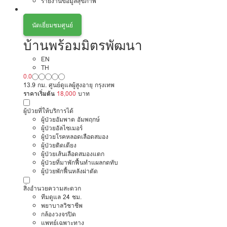
รายงานข้อมูลสุขภาพ
นัดเยี่ยมชมศูนย์
บ้านพร้อมมิตรพัฒนา
EN
TH
0.0
13.9 กม. ศูนย์ดูแลผู้สูงอายุ กรุงเทพ
ราคาเริ่มต้น
18,000
บาท
ผู้ป่วยที่ให้บริการได้
ผู้ป่วยอัมพาต อัมพฤกษ์
ผู้ป่วยอัลไซเมอร์
ผู้ป่วยโรคหลอดเลือดสมอง
ผู้ป่วยติดเตียง
ผู้ป่วยเส้นเลือดสมองแตก
ผู้ป่วยที่มาพักฟื้นทำแผลกดทับ
ผู้ป่วยพักฟื้นหลังผ่าตัด
สิ่งอำนวยความสะดวก
ทีมดูแล 24 ชม.
พยาบาลวิชาชีพ
กล้องวงจรปิด
แพทย์เฉพาะทาง