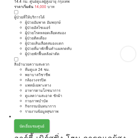
14.4 กม. ศูนย์ดูแลผู้สูงอายุ กรุงเทพ
ราคาเริ่มต้น
14,000
บาท
ผู้ป่วยที่ให้บริการได้
ผู้ป่วยอัมพาต อัมพฤกษ์
ผู้ป่วยอัลไซเมอร์
ผู้ป่วยโรคหลอดเลือดสมอง
ผู้ป่วยติดเตียง
ผู้ป่วยเส้นเลือดสมองแตก
ผู้ป่วยที่มาพักฟื้นทำแผลกดทับ
ผู้ป่วยพักฟื้นหลังผ่าตัด
สิ่งอำนวยความสะดวก
ทีมดูแล 24 ชม.
พยาบาลวิชาชีพ
กล้องวงจรปิด
แพทย์เฉพาะทาง
อาหารตามโภชนาการ
ดูแลความสะอาด ซักผ้า
กายภาพบำบัด
กิจกรรมนันทนาการ
รายงานข้อมูลสุขภาพ
นัดเยี่ยมชมศูนย์