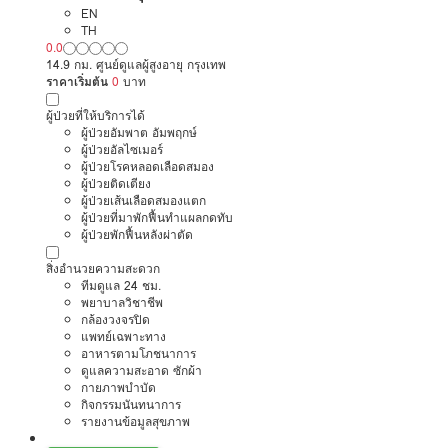
EN
TH
0.0
14.9 กม. ศูนย์ดูแลผู้สูงอายุ กรุงเทพ
ราคาเริ่มต้น
0
บาท
ผู้ป่วยที่ให้บริการได้
ผู้ป่วยอัมพาต อัมพฤกษ์
ผู้ป่วยอัลไซเมอร์
ผู้ป่วยโรคหลอดเลือดสมอง
ผู้ป่วยติดเตียง
ผู้ป่วยเส้นเลือดสมองแตก
ผู้ป่วยที่มาพักฟื้นทำแผลกดทับ
ผู้ป่วยพักฟื้นหลังผ่าตัด
สิ่งอำนวยความสะดวก
ทีมดูแล 24 ชม.
พยาบาลวิชาชีพ
กล้องวงจรปิด
แพทย์เฉพาะทาง
อาหารตามโภชนาการ
ดูแลความสะอาด ซักผ้า
กายภาพบำบัด
กิจกรรมนันทนาการ
รายงานข้อมูลสุขภาพ