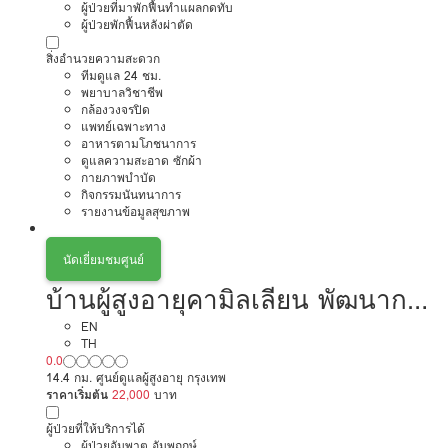
ผู้ป่วยที่มาพักฟื้นทำแผลกดทับ
ผู้ป่วยพักฟื้นหลังผ่าตัด
สิ่งอำนวยความสะดวก
ทีมดูแล 24 ชม.
พยาบาลวิชาชีพ
กล้องวงจรปิด
แพทย์เฉพาะทาง
อาหารตามโภชนาการ
ดูแลความสะอาด ซักผ้า
กายภาพบำบัด
กิจกรรมนันทนาการ
รายงานข้อมูลสุขภาพ
นัดเยี่ยมชมศูนย์
บ้านผู้สูงอายุคามิลเลียน พัฒนาการ
กรุงเทพฯ
EN
TH
0.0
14.4 กม. ศูนย์ดูแลผู้สูงอายุ กรุงเทพ
ราคาเริ่มต้น
22,000
บาท
ผู้ป่วยที่ให้บริการได้
ผู้ป่วยอัมพาต อัมพฤกษ์