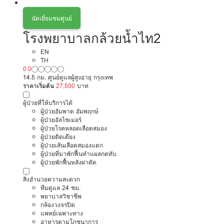
นัดเยี่ยมชมศูนย์
โรงพยาบาลกล้วยน้ำไท2
EN
TH
0.0
14.5 กม. ศูนย์ดูแลผู้สูงอายุ กรุงเทพ
ราคาเริ่มต้น
27,500
บาท
ผู้ป่วยที่ให้บริการได้
ผู้ป่วยอัมพาต อัมพฤกษ์
ผู้ป่วยอัลไซเมอร์
ผู้ป่วยโรคหลอดเลือดสมอง
ผู้ป่วยติดเตียง
ผู้ป่วยเส้นเลือดสมองแตก
ผู้ป่วยที่มาพักฟื้นทำแผลกดทับ
ผู้ป่วยพักฟื้นหลังผ่าตัด
สิ่งอำนวยความสะดวก
ทีมดูแล 24 ชม.
พยาบาลวิชาชีพ
กล้องวงจรปิด
แพทย์เฉพาะทาง
อาหารตามโภชนาการ