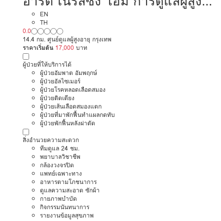
อาร์ตี้ เนิร์สซิ่ง โฮม การดูแลผู้สูง
อายุหรือผู้มีภาวะพึ่งพิง
EN
TH
0.0
14.4 กม. ศูนย์ดูแลผู้สูงอายุ กรุงเทพ
ราคาเริ่มต้น
17,000
บาท
ผู้ป่วยที่ให้บริการได้
ผู้ป่วยอัมพาต อัมพฤกษ์
ผู้ป่วยอัลไซเมอร์
ผู้ป่วยโรคหลอดเลือดสมอง
ผู้ป่วยติดเตียง
ผู้ป่วยเส้นเลือดสมองแตก
ผู้ป่วยที่มาพักฟื้นทำแผลกดทับ
ผู้ป่วยพักฟื้นหลังผ่าตัด
สิ่งอำนวยความสะดวก
ทีมดูแล 24 ชม.
พยาบาลวิชาชีพ
กล้องวงจรปิด
แพทย์เฉพาะทาง
อาหารตามโภชนาการ
ดูแลความสะอาด ซักผ้า
กายภาพบำบัด
กิจกรรมนันทนาการ
รายงานข้อมูลสุขภาพ