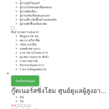
ผู้ป่วยอัลไซเมอร์
ผู้ป่วยโรคหลอดเลือดสมอง
ผู้ป่วยติดเตียง
ผู้ป่วยเส้นเลือดสมองแตก
ผู้ป่วยที่มาพักฟื้นทำแผลกดทับ
ผู้ป่วยพักฟื้นหลังผ่าตัด
สิ่งอำนวยความสะดวก
ทีมดูแล 24 ชม.
พยาบาลวิชาชีพ
กล้องวงจรปิด
แพทย์เฉพาะทาง
อาหารตามโภชนาการ
ดูแลความสะอาด ซักผ้า
กายภาพบำบัด
กิจกรรมนันทนาการ
รายงานข้อมูลสุขภาพ
นัดเยี่ยมชมศูนย์
กู๊ดเนอร์สซิ่งโฮม ศูนย์ดูแลผู้สูงอายุ
พระราม2
EN
TH
0.0