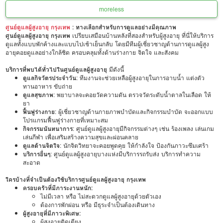
more
less
ศูนย์ดูแลผู้สูงอายุ กรุงเทพ
: ทางเลือกสำหรับการดูแลอย่างมีคุณภาพ
ศูนย์ดูแลผู้สูงอายุ กรุงเทพ
เปรียบเสมือนบ้านหลังที่สองสำหรับผู้สูงอายุ ที่นี่ให้บริการ
ดูแลทั้งแบบพักค้างและแบบไปเช้าเย็นกลับ โดยมีทีมผู้เชี่ยวชาญด้านการดูแลผู้สูง
อายุคอยดูแลอย่างใกล้ชิด ครอบคลุมทั้งด้านร่างกาย จิตใจ และสังคม
บริการที่พบได้ทั่วไปในศูนย์ดูแลผู้สูงอายุ
มีดังนี้
ดูแลกิจวัตรประจำวัน
: ทีมงานจะช่วยเหลือผู้สูงอายุในการอาบน้ำ แต่งตัว
ทานอาหาร ขับถ่าย
ดูแลสุขภาพ
: พยาบาลจะคอยวัดความดัน ตรวจวัดระดับน้ำตาลในเลือด ให้
ยา
ฟื้นฟูร่างกาย
: ผู้เชี่ยวชาญด้านกายภาพบำบัดและกิจกรรมบำบัด จะออกแบบ
โปรแกรมฟื้นฟูร่างกายที่เหมาะสม
กิจกรรมนันทนาการ
: ศูนย์ดูแลผู้สูงอายุมีกิจกรรมต่างๆ เช่น ร้องเพลง เล่นเกม
เล่นกีฬา เพื่อเสริมสร้างความสุขและผ่อนคลาย
ดูแลด้านจิตใจ
: นักจิตวิทยาจะคอยพูดคุย ให้กำลังใจ ป้องกันภาวะซึมเศร้า
บริการอื่นๆ
: ศูนย์ดูแลผู้สูงอายุบางแห่งมีบริการรถรับส่ง บริการทำความ
สะอาด
ใครบ้างที่จำเป็นต้องใช้บริการศูนย์ดูแลผู้สูงอายุ กรุงเทพ
ครอบครัวที่มีภาระงานหนัก:
ไม่มีเวลา หรือ ไม่สะดวกดูแลผู้สูงอายุด้วยตัวเอง
ต้องการพักผ่อน หรือ มีธุระจำเป็นต้องเดินทาง
ผู้สูงอายุที่มีภาวะพิเศษ:
ผู้สูงอายุติดเตียง