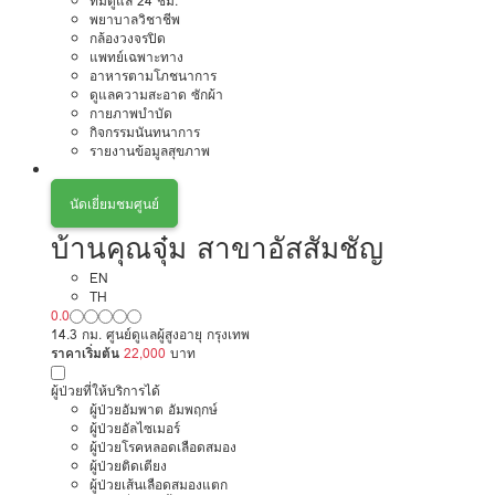
ทีมดูแล 24 ชม.
พยาบาลวิชาชีพ
กล้องวงจรปิด
แพทย์เฉพาะทาง
อาหารตามโภชนาการ
ดูแลความสะอาด ซักผ้า
กายภาพบำบัด
กิจกรรมนันทนาการ
รายงานข้อมูลสุขภาพ
นัดเยี่ยมชมศูนย์
บ้านคุณจุ๋ม สาขาอัสสัมชัญ
EN
TH
0.0
14.3 กม. ศูนย์ดูแลผู้สูงอายุ กรุงเทพ
ราคาเริ่มต้น
22,000
บาท
ผู้ป่วยที่ให้บริการได้
ผู้ป่วยอัมพาต อัมพฤกษ์
ผู้ป่วยอัลไซเมอร์
ผู้ป่วยโรคหลอดเลือดสมอง
ผู้ป่วยติดเตียง
ผู้ป่วยเส้นเลือดสมองแตก