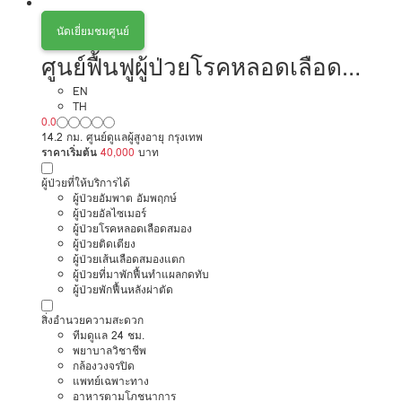
นัดเยี่ยมชมศูนย์
ศูนย์ฟื้นฟูผู้ป่วยโรคหลอดเลือด
สมอง อิชิ
EN
TH
0.0
14.2 กม. ศูนย์ดูแลผู้สูงอายุ กรุงเทพ
ราคาเริ่มต้น
40,000
บาท
ผู้ป่วยที่ให้บริการได้
ผู้ป่วยอัมพาต อัมพฤกษ์
ผู้ป่วยอัลไซเมอร์
ผู้ป่วยโรคหลอดเลือดสมอง
ผู้ป่วยติดเตียง
ผู้ป่วยเส้นเลือดสมองแตก
ผู้ป่วยที่มาพักฟื้นทำแผลกดทับ
ผู้ป่วยพักฟื้นหลังผ่าตัด
สิ่งอำนวยความสะดวก
ทีมดูแล 24 ชม.
พยาบาลวิชาชีพ
กล้องวงจรปิด
แพทย์เฉพาะทาง
อาหารตามโภชนาการ