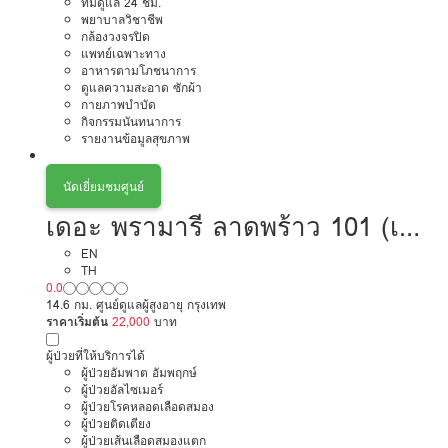
ทีมดูแล 24 ชม.
พยาบาลวิชาชีพ
กล้องวงจรปิด
แพทย์เฉพาะทาง
อาหารตามโภชนาการ
ดูแลความสะอาด ซักผ้า
กายภาพบำบัด
กิจกรรมนันทนาการ
รายงานข้อมูลสุขภาพ
นัดเยี่ยมชมศูนย์
เดอะ พรามารี ลาดพร้าว 101 (เขต
บางกะปิ)
EN
TH
0.0
14.6 กม. ศูนย์ดูแลผู้สูงอายุ กรุงเทพ
ราคาเริ่มต้น
22,000
บาท
ผู้ป่วยที่ให้บริการได้
ผู้ป่วยอัมพาต อัมพฤกษ์
ผู้ป่วยอัลไซเมอร์
ผู้ป่วยโรคหลอดเลือดสมอง
ผู้ป่วยติดเตียง
ผู้ป่วยเส้นเลือดสมองแตก