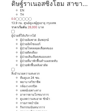
ดิษฐ์ราเนอสซิ่งโฮม สาขา
พระราม2
EN
TH
0.0
13.9 กม. ศูนย์ดูแลผู้สูงอายุ กรุงเทพ
ราคาเริ่มต้น
28,000
บาท
ผู้ป่วยที่ให้บริการได้
ผู้ป่วยอัมพาต อัมพฤกษ์
ผู้ป่วยอัลไซเมอร์
ผู้ป่วยโรคหลอดเลือดสมอง
ผู้ป่วยติดเตียง
ผู้ป่วยเส้นเลือดสมองแตก
ผู้ป่วยที่มาพักฟื้นทำแผลกดทับ
ผู้ป่วยพักฟื้นหลังผ่าตัด
สิ่งอำนวยความสะดวก
ทีมดูแล 24 ชม.
พยาบาลวิชาชีพ
กล้องวงจรปิด
แพทย์เฉพาะทาง
อาหารตามโภชนาการ
ดูแลความสะอาด ซักผ้า
กายภาพบำบัด
กิจกรรมนันทนาการ