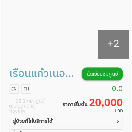
รายงานข้อมูลสุขภาพ
เรือนแก้วเนอส
นัดเยี่ยมชมศูนย์
ซิงโฮม สาขา 2
0.0
EN
TH
20,000
12.1 กม. ศูนย์
ราคาเริ่มต้น
ดูแลผู้สูงอายุ
บาท
กรุงเทพ
ผู้ป่วยที่ให้บริการได้
ผู้ป่วยอัมพาต อัมพฤกษ์