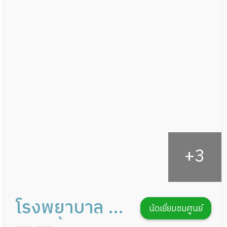
ผู้ป่วยเส้นเลือดสมองแตก
แพทย์เฉพาะทาง
ผู้ป่วยที่มาพักฟื้นทำแผลกดทับ
อาหารตามโภชนาการ
ผู้ป่วยพักฟื้นหลังผ่าตัด
ดูแลความสะอาด ซักผ้า
กายภาพบำบัด
กิจกรรมนันทนาการ
รายงานข้อมูลสุขภาพ
โรงพยาบาล ผู้
นัดเยี่ยมชมศูนย์