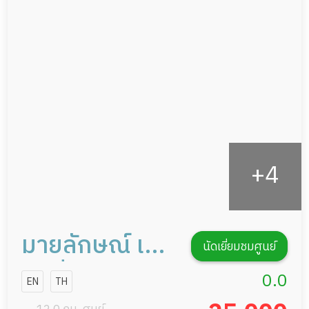
อาหารตามโภชนาการ
ผู้ป่วยพักฟื้นหลังผ่าตัด
ดูแลความสะอาด ซักผ้า
กายภาพบำบัด
กิจกรรมนันทนาการ
รายงานข้อมูลสุขภาพ
มายลักษณ์ เนอ
นัดเยี่ยมชมศูนย์
ร์สซิ่งโฮม
0.0
EN
TH
บางมด