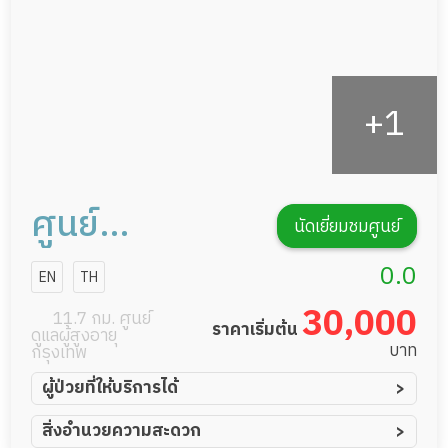
ศูนย์
นัดเยี่ยมชมศูนย์
เวชศาสตร์
0.0
EN
TH
ฟื้นฟูบ้านหมอ
30,000
11.7 กม. ศูนย์
ราคาเริ่มต้น
ดูแลผู้สูงอายุ
บาท
กรุงเทพ
ผู้ป่วยที่ให้บริการได้
ผู้ป่วยอัมพาต อัมพฤกษ์
สิ่งอำนวยความสะดวก