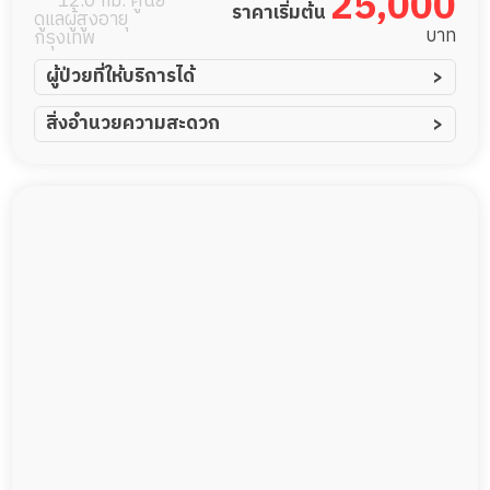
25,000
12.0 กม. ศูนย์
ราคาเริ่มต้น
ดูแลผู้สูงอายุ
บาท
กรุงเทพ
ผู้ป่วยที่ให้บริการได้
ผู้ป่วยอัมพาต อัมพฤกษ์
สิ่งอำนวยความสะดวก
ผู้ป่วยอัลไซเมอร์
ทีมดูแล 24 ชม.
ผู้ป่วยโรคหลอดเลือดสมอง
พยาบาลวิชาชีพ
ผู้ป่วยติดเตียง
กล้องวงจรปิด
ผู้ป่วยเส้นเลือดสมองแตก
แพทย์เฉพาะทาง
ผู้ป่วยที่มาพักฟื้นทำแผลกดทับ
อาหารตามโภชนาการ
ผู้ป่วยพักฟื้นหลังผ่าตัด
ดูแลความสะอาด ซักผ้า
กายภาพบำบัด
กิจกรรมนันทนาการ
รายงานข้อมูลสุขภาพ