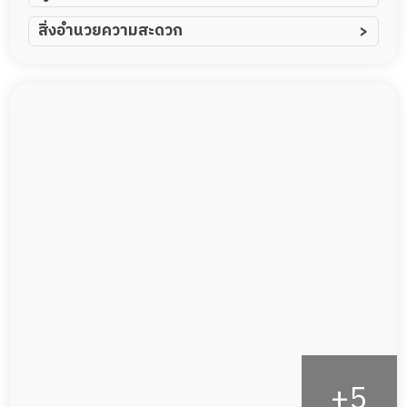
ผู้ป่วยอัมพาต อัมพฤกษ์
สิ่งอำนวยความสะดวก
ผู้ป่วยอัลไซเมอร์
ทีมดูแล 24 ชม.
ผู้ป่วยโรคหลอดเลือดสมอง
พยาบาลวิชาชีพ
ผู้ป่วยติดเตียง
กล้องวงจรปิด
ผู้ป่วยเส้นเลือดสมองแตก
แพทย์เฉพาะทาง
ผู้ป่วยที่มาพักฟื้นทำแผลกดทับ
อาหารตามโภชนาการ
ผู้ป่วยพักฟื้นหลังผ่าตัด
ดูแลความสะอาด ซักผ้า
กายภาพบำบัด
กิจกรรมนันทนาการ
รายงานข้อมูลสุขภาพ