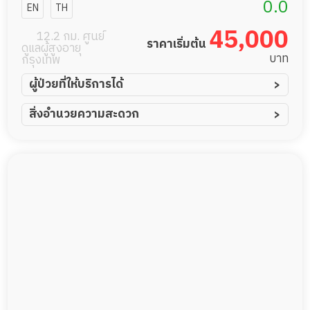
0.0
EN
TH
45,000
12.2 กม. ศูนย์
ราคาเริ่มต้น
ดูแลผู้สูงอายุ
บาท
กรุงเทพ
ผู้ป่วยที่ให้บริการได้
ผู้ป่วยอัมพาต อัมพฤกษ์
สิ่งอำนวยความสะดวก
ผู้ป่วยอัลไซเมอร์
ทีมดูแล 24 ชม.
ผู้ป่วยโรคหลอดเลือดสมอง
ฟิตเนส
ผู้ป่วยติดเตียง
พยาบาลวิชาชีพ
ผู้ป่วยเส้นเลือดสมองแตก
กล้องวงจรปิด
ผู้ป่วยที่มาพักฟื้นทำแผลกดทับ
แพทย์เฉพาะทาง
ผู้ป่วยพักฟื้นหลังผ่าตัด
อาหารตามโภชนาการ
ดูแลความสะอาด ซักผ้า
กายภาพบำบัด
กิจกรรมนันทนาการ
Messenger