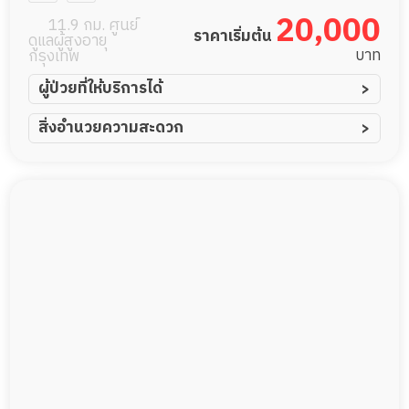
20,000
11.9 กม. ศูนย์
ราคาเริ่มต้น
ดูแลผู้สูงอายุ
บาท
กรุงเทพ
ผู้ป่วยที่ให้บริการได้
ผู้ป่วยอัมพาต อัมพฤกษ์
สิ่งอำนวยความสะดวก
ผู้ป่วยอัลไซเมอร์
ทีมดูแล 24 ชม.
ผู้ป่วยโรคหลอดเลือดสมอง
พยาบาลวิชาชีพ
ผู้ป่วยติดเตียง
กล้องวงจรปิด
ผู้ป่วยเส้นเลือดสมองแตก
แพทย์เฉพาะทาง
ผู้ป่วยที่มาพักฟื้นทำแผลกดทับ
อาหารตามโภชนาการ
ผู้ป่วยพักฟื้นหลังผ่าตัด
ดูแลความสะอาด ซักผ้า
กายภาพบำบัด
กิจกรรมนันทนาการ
รายงานข้อมูลสุขภาพ