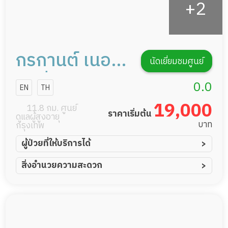
กรกานต์ เนอ
นัดเยี่ยมชมศูนย์
ร์สซิ่งโฮม
0.0
EN
TH
19,000
11.8 กม. ศูนย์
ราคาเริ่มต้น
ดูแลผู้สูงอายุ
บาท
กรุงเทพ
ผู้ป่วยที่ให้บริการได้
ผู้ป่วยอัมพาต อัมพฤกษ์
สิ่งอำนวยความสะดวก
ผู้ป่วยอัลไซเมอร์
ทีมดูแล 24 ชม.
ผู้ป่วยโรคหลอดเลือดสมอง
พยาบาลวิชาชีพ
ผู้ป่วยติดเตียง
กล้องวงจรปิด
ผู้ป่วยเส้นเลือดสมองแตก