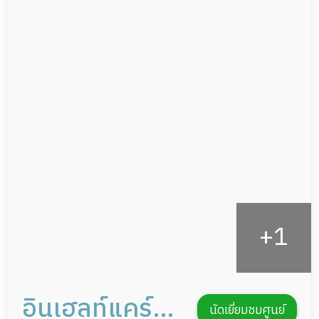
ผู้ป่วยติดเตียง
กล้องวงจรปิด
ผู้ป่วยเส้นเลือดสมองแตก
แพทย์เฉพาะทาง
ผู้ป่วยที่มาพักฟื้นทำแผลกดทับ
อาหารตามโภชนาการ
ผู้ป่วยพักฟื้นหลังผ่าตัด
ดูแลความสะอาด ซักผ้า
กายภาพบำบัด
กิจกรรมนันทนาการ
รายงานข้อมูลสุขภาพ
อินเฮลท์แคร์
นัดเยี่ยมชมศูนย์