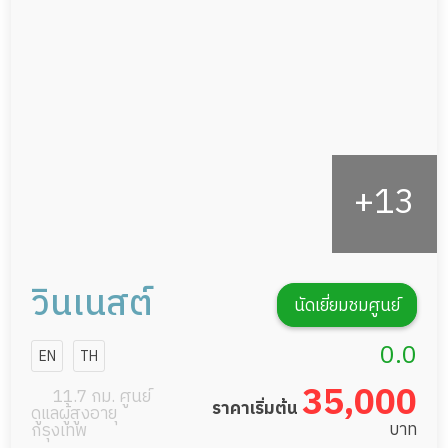
ดูแลความสะอาด ซักผ้า
กายภาพบำบัด
กิจกรรมนันทนาการ
รายงานข้อมูลสุขภาพ
วินเนสต์
นัดเยี่ยมชมศูนย์
0.0
EN
TH
35,000
11.7 กม. ศูนย์
ราคาเริ่มต้น
ดูแลผู้สูงอายุ
บาท
กรุงเทพ