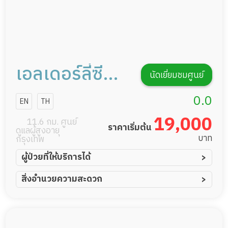
เอลเดอร์ลี่ซี
นัดเยี่ยมชมศูนย์
โฮม
0.0
EN
TH
19,000
11.6 กม. ศูนย์
ราคาเริ่มต้น
ดูแลผู้สูงอายุ
บาท
กรุงเทพ
ผู้ป่วยที่ให้บริการได้
ผู้ป่วยอัมพาต อัมพฤกษ์
สิ่งอำนวยความสะดวก
ผู้ป่วยอัลไซเมอร์
ทีมดูแล 24 ชม.
ผู้ป่วยโรคหลอดเลือดสมอง
พยาบาลวิชาชีพ
ผู้ป่วยติดเตียง
กล้องวงจรปิด