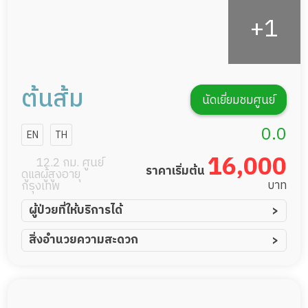
ต้นส้ม
นัดเยี่ยมชมศูนย์
0.0
EN
TH
16,000
12.2 กม. ศูนย์
ราคาเริ่มต้น
ดูแลผู้สูงอายุ
บาท
กรุงเทพ
ผู้ป่วยที่ให้บริการได้
ผู้ป่วยอัมพาต อัมพฤกษ์
สิ่งอำนวยความสะดวก
ผู้ป่วยอัลไซเมอร์
ทีมดูแล 24 ชม.
ผู้ป่วยโรคหลอดเลือดสมอง
พยาบาลวิชาชีพ
ผู้ป่วยติดเตียง
กล้องวงจรปิด