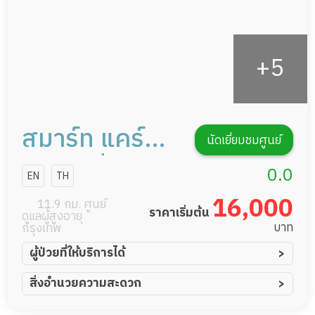
สมาร์ท แคร์
นัดเยี่ยมชมศูนย์
เนอร์สซิ่ง โฮม
0.0
EN
TH
16,000
11.9 กม. ศูนย์
ราคาเริ่มต้น
ดูแลผู้สูงอายุ
บาท
กรุงเทพ
ผู้ป่วยที่ให้บริการได้
ผู้ป่วยอัมพาต อัมพฤกษ์
สิ่งอำนวยความสะดวก
ผู้ป่วยอัลไซเมอร์
ทีมดูแล 24 ชม.