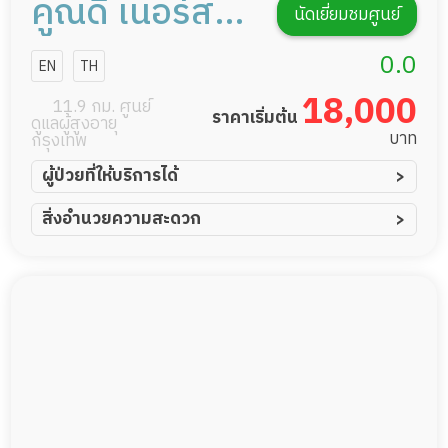
คูณดี เนอร์สซิ่ง
นัดเยี่ยมชมศูนย์
โฮม
0.0
EN
TH
18,000
11.9 กม. ศูนย์
ราคาเริ่มต้น
ดูแลผู้สูงอายุ
บาท
กรุงเทพ
ผู้ป่วยที่ให้บริการได้
ผู้ป่วยอัมพาต อัมพฤกษ์
สิ่งอำนวยความสะดวก
ผู้ป่วยอัลไซเมอร์
ทีมดูแล 24 ชม.
ผู้ป่วยโรคหลอดเลือดสมอง
พยาบาลวิชาชีพ
ผู้ป่วยติดเตียง
กล้องวงจรปิด
ผู้ป่วยเส้นเลือดสมองแตก
แพทย์เฉพาะทาง
ผู้ป่วยที่มาพักฟื้นทำแผลกดทับ
อาหารตามโภชนาการ
ผู้ป่วยพักฟื้นหลังผ่าตัด
ดูแลความสะอาด ซักผ้า
กายภาพบำบัด