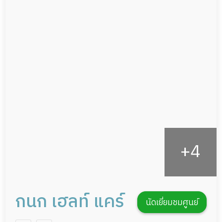
ผู้ป่วยเส้นเลือดสมองแตก
แพทย์เฉพาะทาง
ผู้ป่วยที่มาพักฟื้นทำแผลกดทับ
อาหารตามโภชนาการ
ผู้ป่วยพักฟื้นหลังผ่าตัด
ดูแลความสะอาด ซักผ้า
กายภาพบำบัด
กิจกรรมนันทนาการ
รายงานข้อมูลสุขภาพ
กนก เฮลท์ แคร์
นัดเยี่ยมชมศูนย์