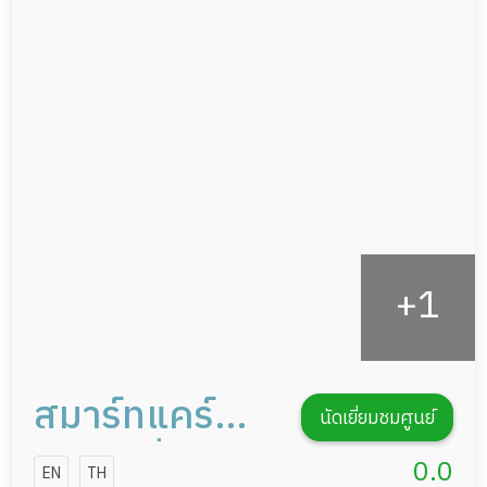
แพทย์เฉพาะทาง
ผู้ป่วยที่มาพักฟื้นทำแผลกดทับ
อาหารตามโภชนาการ
ผู้ป่วยพักฟื้นหลังผ่าตัด
ดูแลความสะอาด ซักผ้า
กายภาพบำบัด
กิจกรรมนันทนาการ
รายงานข้อมูลสุขภาพ
สมาร์ทแคร์
นัดเยี่ยมชมศูนย์
เนอร์สซิ่งโฮม
0.0
EN
TH