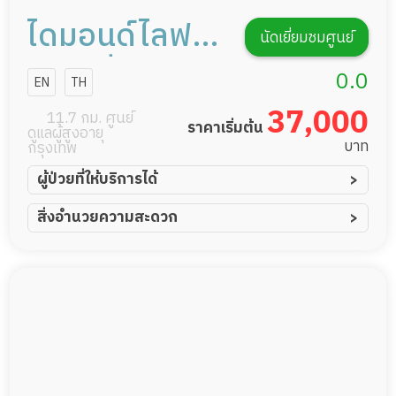
ไดมอนด์ไลฟ
นัดเยี่ยมชมศูนย์
เนิร์สซิ่ง
0.0
EN
TH
เซ็นเตอร์
37,000
11.7 กม. ศูนย์
ราคาเริ่มต้น
ดูแลผู้สูงอายุ
บาท
กรุงเทพ
ผู้ป่วยที่ให้บริการได้
ผู้ป่วยอัมพาต อัมพฤกษ์
สิ่งอำนวยความสะดวก
ผู้ป่วยอัลไซเมอร์
ทีมดูแล 24 ชม.
ผู้ป่วยโรคหลอดเลือดสมอง
ฟิตเนส
ผู้ป่วยติดเตียง
พยาบาลวิชาชีพ
ผู้ป่วยเส้นเลือดสมองแตก
กล้องวงจรปิด
ผู้ป่วยที่มาพักฟื้นทำแผลกดทับ
แพทย์เฉพาะทาง
ผู้ป่วยพักฟื้นหลังผ่าตัด
อาหารตามโภชนาการ