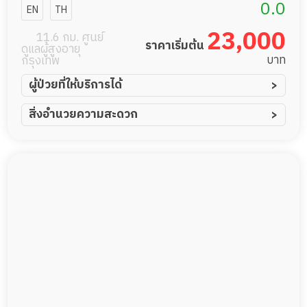
ป่วยเรื้อรัง ศุข
0.0
EN
TH
เวช เนอสซิ่ง
23,000
11.6 กม. ศูนย์
ราคาเริ่มต้น
ดูแลผู้สูงอายุ
โฮม
บาท
กรุงเทพ
ผู้ป่วยที่ให้บริการได้
ผู้ป่วยอัมพาต อัมพฤกษ์
สิ่งอำนวยความสะดวก
ผู้ป่วยอัลไซเมอร์
ทีมดูแล 24 ชม.
ผู้ป่วยโรคหลอดเลือดสมอง
พยาบาลวิชาชีพ
ผู้ป่วยติดเตียง
กล้องวงจรปิด
ผู้ป่วยเส้นเลือดสมองแตก
แพทย์เฉพาะทาง
ผู้ป่วยที่มาพักฟื้นทำแผลกดทับ
อาหารตามโภชนาการ
ผู้ป่วยพักฟื้นหลังผ่าตัด
ดูแลความสะอาด ซักผ้า
กายภาพบำบัด
กิจกรรมนันทนาการ
รายงานข้อมูลสุขภาพ