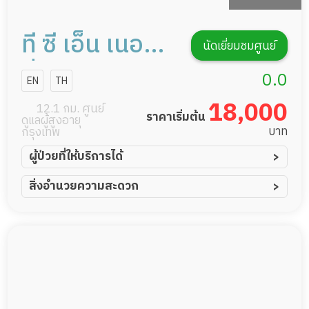
ที ซี เอ็น เนอร์ส
นัดเยี่ยมชมศูนย์
ซิ่งโฮม
0.0
EN
TH
18,000
12.1 กม. ศูนย์
ราคาเริ่มต้น
ดูแลผู้สูงอายุ
บาท
กรุงเทพ
ผู้ป่วยที่ให้บริการได้
ผู้ป่วยอัมพาต อัมพฤกษ์
สิ่งอำนวยความสะดวก
ผู้ป่วยอัลไซเมอร์
ทีมดูแล 24 ชม.
ผู้ป่วยโรคหลอดเลือดสมอง
พยาบาลวิชาชีพ
ผู้ป่วยติดเตียง
กล้องวงจรปิด
ผู้ป่วยเส้นเลือดสมองแตก
แพทย์เฉพาะทาง
ผู้ป่วยที่มาพักฟื้นทำแผลกดทับ
อาหารตามโภชนาการ
ผู้ป่วยพักฟื้นหลังผ่าตัด