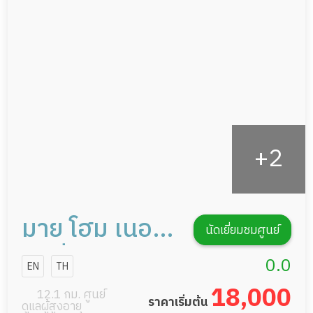
ดูแลความสะอาด ซักผ้า
กายภาพบำบัด
กิจกรรมนันทนาการ
รายงานข้อมูลสุขภาพ
มาย โฮม เนอ
นัดเยี่ยมชมศูนย์
ร์สซิ่งแคร์
0.0
EN
TH
18,000
12.1 กม. ศูนย์
ราคาเริ่มต้น
ดูแลผู้สูงอายุ