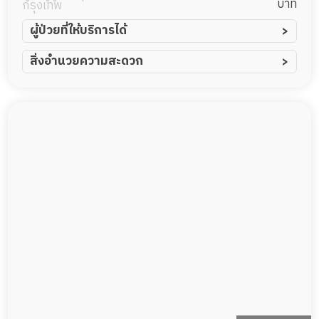
บาท
กรุงเทพ
ผู้ป่วยที่ให้บริการได้
ผู้ป่วยอัมพาต อัมพฤกษ์
สิ่งอำนวยความสะดวก
ผู้ป่วยอัลไซเมอร์
ทีมดูแล 24 ชม.
ผู้ป่วยโรคหลอดเลือดสมอง
พยาบาลวิชาชีพ
ผู้ป่วยติดเตียง
กล้องวงจรปิด
ผู้ป่วยเส้นเลือดสมองแตก
แพทย์เฉพาะทาง
ผู้ป่วยที่มาพักฟื้นทำแผลกดทับ
อาหารตามโภชนาการ
ผู้ป่วยพักฟื้นหลังผ่าตัด
ดูแลความสะอาด ซักผ้า
กายภาพบำบัด
กิจกรรมนันทนาการ
รายงานข้อมูลสุขภาพ