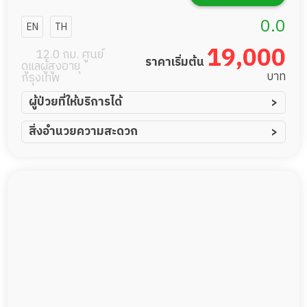
เซอร์วิส
0.0
EN
TH
19,000
12.0 กม. ศูนย์
ราคาเริ่มต้น
ดูแลผู้สูงอายุ
บาท
กรุงเทพ
ผู้ป่วยที่ให้บริการได้
ผู้ป่วยอัมพาต อัมพฤกษ์
สิ่งอำนวยความสะดวก
ผู้ป่วยอัลไซเมอร์
ทีมดูแล 24 ชม.
ผู้ป่วยโรคหลอดเลือดสมอง
พยาบาลวิชาชีพ
ผู้ป่วยติดเตียง
กล้องวงจรปิด
ผู้ป่วยเส้นเลือดสมองแตก
แพทย์เฉพาะทาง
ผู้ป่วยที่มาพักฟื้นทำแผลกดทับ
อาหารตามโภชนาการ
ผู้ป่วยพักฟื้นหลังผ่าตัด
ดูแลความสะอาด ซักผ้า
กายภาพบำบัด
กิจกรรมนันทนาการ