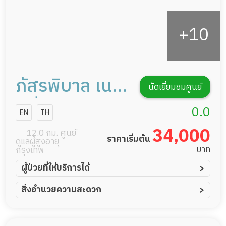
ภัสรพิบาล เนอ
นัดเยี่ยมชมศูนย์
สซิ่งโฮม
0.0
EN
TH
34,000
12.0 กม. ศูนย์
ราคาเริ่มต้น
ดูแลผู้สูงอายุ
บาท
กรุงเทพ
ผู้ป่วยที่ให้บริการได้
ผู้ป่วยอัมพาต อัมพฤกษ์
สิ่งอำนวยความสะดวก
ผู้ป่วยอัลไซเมอร์
ทีมดูแล 24 ชม.
ผู้ป่วยโรคหลอดเลือดสมอง
พยาบาลวิชาชีพ