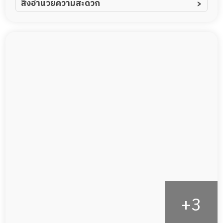
สิ่งอำนวยความสะดวก
ผู้ป่วยอัลไซเมอร์
ทีมดูแล 24 ชม.
ผู้ป่วยโรคหลอดเลือดสมอง
พยาบาลวิชาชีพ
ผู้ป่วยติดเตียง
กล้องวงจรปิด
ผู้ป่วยเส้นเลือดสมองแตก
แพทย์เฉพาะทาง
ผู้ป่วยที่มาพักฟื้นทำแผลกดทับ
อาหารตามโภชนาการ
ผู้ป่วยพักฟื้นหลังผ่าตัด
ดูแลความสะอาด ซักผ้า
กายภาพบำบัด
กิจกรรมนันทนาการ
รายงานข้อมูลสุขภาพ