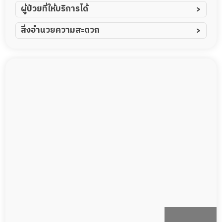
ผู้ป่วยที่ให้บริการได้
ผู้ป่วยอัมพาต อัมพฤกษ์
สิ่งอำนวยความสะดวก
ผู้ป่วยอัลไซเมอร์
ทีมดูแล 24 ชม.
ผู้ป่วยโรคหลอดเลือดสมอง
พยาบาลวิชาชีพ
ผู้ป่วยติดเตียง
กล้องวงจรปิด
ผู้ป่วยเส้นเลือดสมองแตก
แพทย์เฉพาะทาง
ผู้ป่วยที่มาพักฟื้นทำแผลกดทับ
อาหารตามโภชนาการ
ผู้ป่วยพักฟื้นหลังผ่าตัด
ดูแลความสะอาด ซักผ้า
กายภาพบำบัด
กิจกรรมนันทนาการ
รายงานข้อมูลสุขภาพ