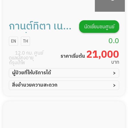
กานต์ทิตา เนอ
นัดเยี่ยมชมศูนย์
รส์ซิ่งโฮม
0.0
EN
TH
21,000
12.0 กม. ศูนย์
ราคาเริ่มต้น
ดูแลผู้สูงอายุ
บาท
กรุงเทพ
ผู้ป่วยที่ให้บริการได้
ผู้ป่วยอัมพาต อัมพฤกษ์
สิ่งอำนวยความสะดวก
ผู้ป่วยอัลไซเมอร์
ทีมดูแล 24 ชม.
ผู้ป่วยโรคหลอดเลือดสมอง
พยาบาลวิชาชีพ
ผู้ป่วยติดเตียง
กล้องวงจรปิด
ผู้ป่วยเส้นเลือดสมองแตก
แพทย์เฉพาะทาง
ผู้ป่วยที่มาพักฟื้นทำแผลกดทับ