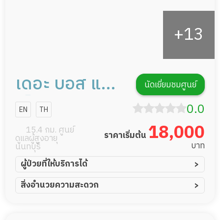
เดอะ บอส แคร์
นัดเยี่ยมชมศูนย์
เซ็นเตอร์ การ
0.0
EN
TH
ดูแลผู้สูงอายุ
18,000
15.4 กม. ศูนย์
ราคาเริ่มต้น
ดูแลผู้สูงอายุ
หรือผู้มีภาวะพึ่ง
บาท
นนทบุรี
พิง
ผู้ป่วยที่ให้บริการได้
ผู้ป่วยอัมพาต อัมพฤกษ์
สิ่งอำนวยความสะดวก
ผู้ป่วยอัลไซเมอร์
ทีมดูแล 24 ชม.
ผู้ป่วยโรคหลอดเลือดสมอง
พยาบาลวิชาชีพ