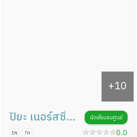
แพทย์เฉพาะทาง
ผู้ป่วยที่มาพักฟื้นทำแผลกดทับ
อาหารตามโภชนาการ
ผู้ป่วยพักฟื้นหลังผ่าตัด
ดูแลความสะอาด ซักผ้า
กายภาพบำบัด
กิจกรรมนันทนาการ
รายงานข้อมูลสุขภาพ
ปิยะ เนอร์สซิ่ง
นัดเยี่ยมชมศูนย์
โฮม
0.0
EN
TH