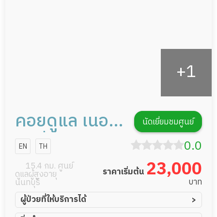
รายงานข้อมูลสุขภาพ
คอยดูแล เนอ
นัดเยี่ยมชมศูนย์
ร์สซิ่งโฮม
0.0
EN
TH
23,000
15.4 กม. ศูนย์
ราคาเริ่มต้น
ดูแลผู้สูงอายุ
บาท
นนทบุรี
ผู้ป่วยที่ให้บริการได้
ผู้ป่วยอัมพาต อัมพฤกษ์