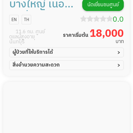
บางใหญ่ เนอ
นัดเยี่ยมชมศูนย์
ร์สซิ่งโฮม
0.0
EN
TH
18,000
11.6 กม. ศูนย์
ราคาเริ่มต้น
ดูแลผู้สูงอายุ
บาท
นนทบุรี
ผู้ป่วยที่ให้บริการได้
ผู้ป่วยอัมพาต อัมพฤกษ์
สิ่งอำนวยความสะดวก
ผู้ป่วยอัลไซเมอร์
ทีมดูแล 24 ชม.
ผู้ป่วยโรคหลอดเลือดสมอง
พยาบาลวิชาชีพ
ผู้ป่วยติดเตียง
กล้องวงจรปิด
ผู้ป่วยเส้นเลือดสมองแตก
แพทย์เฉพาะทาง
ผู้ป่วยที่มาพักฟื้นทำแผลกดทับ
อาหารตามโภชนาการ
ผู้ป่วยพักฟื้นหลังผ่าตัด
ดูแลความสะอาด ซักผ้า
กายภาพบำบัด