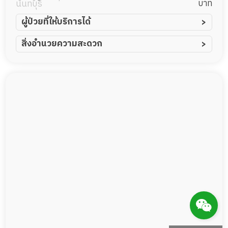
บาท
นนทบุรี
ผู้ป่วยที่ให้บริการได้
ผู้ป่วยอัมพาต อัมพฤกษ์
สิ่งอำนวยความสะดวก
ผู้ป่วยอัลไซเมอร์
ทีมดูแล 24 ชม.
ผู้ป่วยโรคหลอดเลือดสมอง
พยาบาลวิชาชีพ
ผู้ป่วยติดเตียง
กล้องวงจรปิด
ผู้ป่วยเส้นเลือดสมองแตก
แพทย์เฉพาะทาง
ผู้ป่วยที่มาพักฟื้นทำแผลกดทับ
อาหารตามโภชนาการ
ผู้ป่วยพักฟื้นหลังผ่าตัด
ดูแลความสะอาด ซักผ้า
กายภาพบำบัด
กิจกรรมนันทนาการ
รายงานข้อมูลสุขภาพ
Messenger