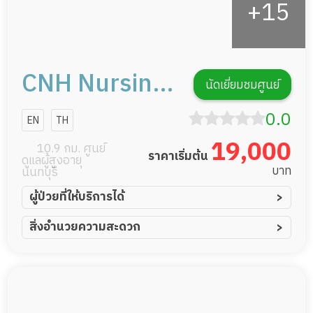
CNH Nursing
นัดเยี่ยมชมศูนย์
Home สาขา
0.0
EN
TH
บางบัวทอง
19,000
10.9 กม. ศูนย์
ราคาเริ่มต้น
ดูแลผู้สูงอายุ
บาท
นนทบุรี
ผู้ป่วยที่ให้บริการได้
ผู้ป่วยอัมพาต อัมพฤกษ์
สิ่งอำนวยความสะดวก
ผู้ป่วยอัลไซเมอร์
ทีมดูแล 24 ชม.
ผู้ป่วยโรคหลอดเลือดสมอง
พยาบาลวิชาชีพ
ผู้ป่วยติดเตียง
กล้องวงจรปิด
ผู้ป่วยเส้นเลือดสมองแตก