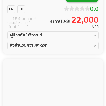
0.0
EN
TH
22,000
15.4 กม. ศูนย์
ราคาเริ่มต้น
ดูแลผู้สูงอายุ
บาท
นนทบุรี
ผู้ป่วยที่ให้บริการได้
ผู้ป่วยอัมพาต อัมพฤกษ์
สิ่งอำนวยความสะดวก
ผู้ป่วยอัลไซเมอร์
ทีมดูแล 24 ชม.
ผู้ป่วยโรคหลอดเลือดสมอง
พยาบาลวิชาชีพ
ผู้ป่วยติดเตียง
กล้องวงจรปิด
ผู้ป่วยเส้นเลือดสมองแตก
แพทย์เฉพาะทาง
ผู้ป่วยที่มาพักฟื้นทำแผลกดทับ
อาหารตามโภชนาการ
ผู้ป่วยพักฟื้นหลังผ่าตัด
ดูแลความสะอาด ซักผ้า
กายภาพบำบัด
กิจกรรมนันทนาการ