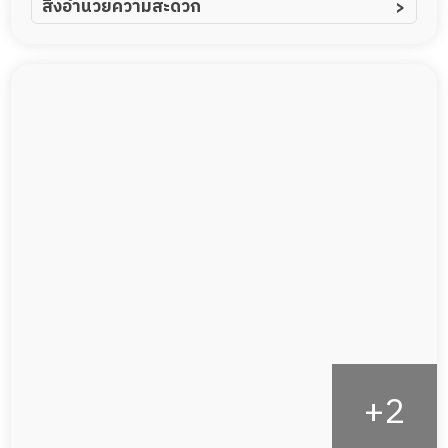
สิ่งอำนวยความสะดวก
ผู้ป่วยอัลไซเมอร์
ทีมดูแล 24 ชม.
ผู้ป่วยโรคหลอดเลือดสมอง
พยาบาลวิชาชีพ
ผู้ป่วยติดเตียง
กล้องวงจรปิด
ผู้ป่วยเส้นเลือดสมองแตก
แพทย์เฉพาะทาง
ผู้ป่วยที่มาพักฟื้นทำแผลกดทับ
อาหารตามโภชนาการ
ผู้ป่วยพักฟื้นหลังผ่าตัด
ดูแลความสะอาด ซักผ้า
กายภาพบำบัด
กิจกรรมนันทนาการ
รายงานข้อมูลสุขภาพ