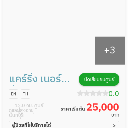
กิจกรรมนันทนาการ
รายงานข้อมูลสุขภาพ
แคร์ริ่ง เนอร์ส
นัดเยี่ยมชมศูนย์
ซิ่ง โฮม
0.0
EN
TH
25,000
12.0 กม. ศูนย์
ราคาเริ่มต้น
ดูแลผู้สูงอายุ
บาท
นนทบุรี
ผู้ป่วยที่ให้บริการได้