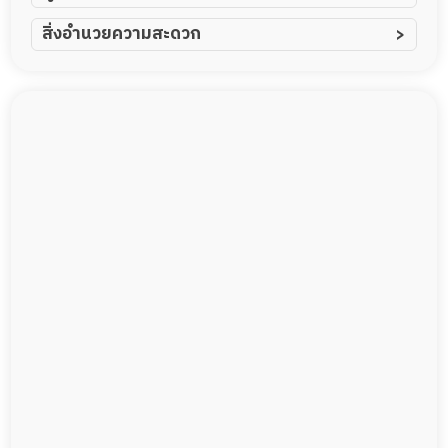
ผู้ป่วยอัมพาต อัมพฤกษ์
สิ่งอำนวยความสะดวก
ผู้ป่วยอัลไซเมอร์
ทีมดูแล 24 ชม.
ผู้ป่วยโรคหลอดเลือดสมอง
พยาบาลวิชาชีพ
ผู้ป่วยติดเตียง
กล้องวงจรปิด
ผู้ป่วยเส้นเลือดสมองแตก
แพทย์เฉพาะทาง
ผู้ป่วยที่มาพักฟื้นทำแผลกดทับ
อาหารตามโภชนาการ
ผู้ป่วยพักฟื้นหลังผ่าตัด
ดูแลความสะอาด ซักผ้า
กายภาพบำบัด
กิจกรรมนันทนาการ
รายงานข้อมูลสุขภาพ