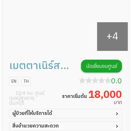
เมตตาเนิร์สซิง
นัดเยี่ยมชมศูนย์
แคร์
0.0
EN
TH
18,000
10.4 กม. ศูนย์
ราคาเริ่มต้น
ดูแลผู้สูงอายุ
บาท
นนทบุรี
ผู้ป่วยที่ให้บริการได้
ผู้ป่วยอัมพาต อัมพฤกษ์
สิ่งอำนวยความสะดวก