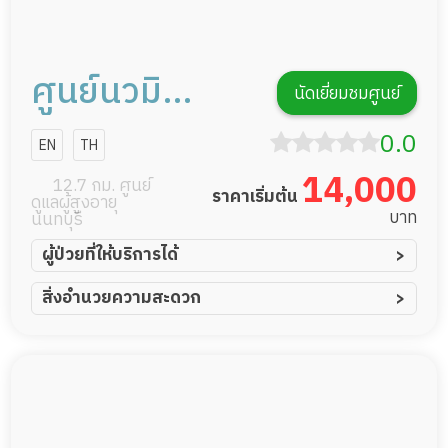
ศูนย์นวมิ
นัดเยี่ยมชมศูนย์
นทร์ธิเบศร์ เนอ
0.0
EN
TH
สซิ่งโฮม
14,000
12.7 กม. ศูนย์
ราคาเริ่มต้น
ดูแลผู้สูงอายุ
บาท
นนทบุรี
ผู้ป่วยที่ให้บริการได้
ผู้ป่วยอัมพาต อัมพฤกษ์
สิ่งอำนวยความสะดวก
ผู้ป่วยอัลไซเมอร์
ทีมดูแล 24 ชม.
ผู้ป่วยโรคหลอดเลือดสมอง
พยาบาลวิชาชีพ
ผู้ป่วยติดเตียง
กล้องวงจรปิด
ผู้ป่วยเส้นเลือดสมองแตก
อาหารตามโภชนาการ
ผู้ป่วยที่มาพักฟื้นทำแผลกดทับ