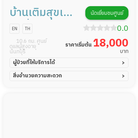
บ้านเติมสุขเนอ
นัดเยี่ยมชมศูนย์
ร์สซิ่งโฮม
0.0
EN
TH
18,000
10.6 กม. ศูนย์
ราคาเริ่มต้น
ดูแลผู้สูงอายุ
บาท
นนทบุรี
ผู้ป่วยที่ให้บริการได้
ผู้ป่วยอัมพาต อัมพฤกษ์
สิ่งอำนวยความสะดวก
ผู้ป่วยอัลไซเมอร์
ทีมดูแล 24 ชม.
ผู้ป่วยโรคหลอดเลือดสมอง
พยาบาลวิชาชีพ
ผู้ป่วยติดเตียง
กล้องวงจรปิด
ผู้ป่วยเส้นเลือดสมองแตก
แพทย์เฉพาะทาง
ผู้ป่วยที่มาพักฟื้นทำแผลกดทับ
อาหารตามโภชนาการ
ผู้ป่วยพักฟื้นหลังผ่าตัด
ดูแลความสะอาด ซักผ้า