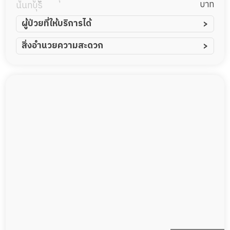
บาท
นนทบุรี
ผู้ป่วยที่ให้บริการได้
ผู้ป่วยอัมพาต อัมพฤกษ์
สิ่งอำนวยความสะดวก
ผู้ป่วยอัลไซเมอร์
ทีมดูแล 24 ชม.
ผู้ป่วยโรคหลอดเลือดสมอง
พยาบาลวิชาชีพ
ผู้ป่วยติดเตียง
กล้องวงจรปิด
ผู้ป่วยเส้นเลือดสมองแตก
แพทย์เฉพาะทาง
ผู้ป่วยที่มาพักฟื้นทำแผลกดทับ
อาหารตามโภชนาการ
ผู้ป่วยพักฟื้นหลังผ่าตัด
ดูแลความสะอาด ซักผ้า
กายภาพบำบัด
กิจกรรมนันทนาการ
รายงานข้อมูลสุขภาพ