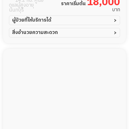
18,000
14.2 กม. ศูนย์
ราคาเริ่มต้น
ดูแลผู้สูงอายุ
บาท
นนทบุรี
ผู้ป่วยที่ให้บริการได้
ผู้ป่วยอัมพาต อัมพฤกษ์
สิ่งอำนวยความสะดวก
ผู้ป่วยอัลไซเมอร์
ทีมดูแล 24 ชม.
ผู้ป่วยโรคหลอดเลือดสมอง
พยาบาลวิชาชีพ
ผู้ป่วยติดเตียง
กล้องวงจรปิด
ผู้ป่วยเส้นเลือดสมองแตก
แพทย์เฉพาะทาง
ผู้ป่วยที่มาพักฟื้นทำแผลกดทับ
อาหารตามโภชนาการ
ผู้ป่วยพักฟื้นหลังผ่าตัด
ดูแลความสะอาด ซักผ้า
กายภาพบำบัด
กิจกรรมนันทนาการ
รายงานข้อมูลสุขภาพ