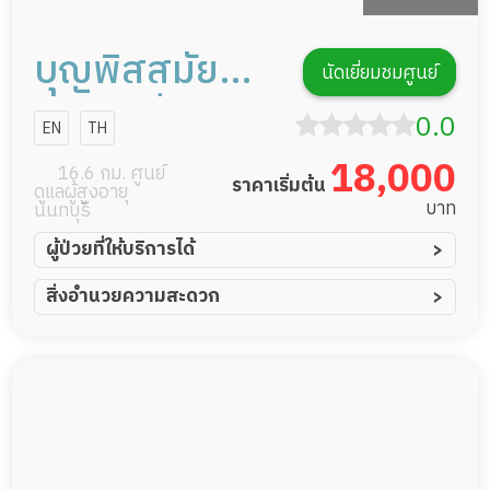
บุญพิสสมัย
นัดเยี่ยมชมศูนย์
เนอร์สซิ่งโฮม
0.0
EN
TH
18,000
16.6 กม. ศูนย์
ราคาเริ่มต้น
ดูแลผู้สูงอายุ
บาท
นนทบุรี
ผู้ป่วยที่ให้บริการได้
ผู้ป่วยอัมพาต อัมพฤกษ์
สิ่งอำนวยความสะดวก
ผู้ป่วยอัลไซเมอร์
ทีมดูแล 24 ชม.
ผู้ป่วยโรคหลอดเลือดสมอง
พยาบาลวิชาชีพ
ผู้ป่วยติดเตียง
กล้องวงจรปิด
ผู้ป่วยเส้นเลือดสมองแตก
แพทย์เฉพาะทาง
ผู้ป่วยที่มาพักฟื้นทำแผลกดทับ
อาหารตามโภชนาการ
ผู้ป่วยพักฟื้นหลังผ่าตัด