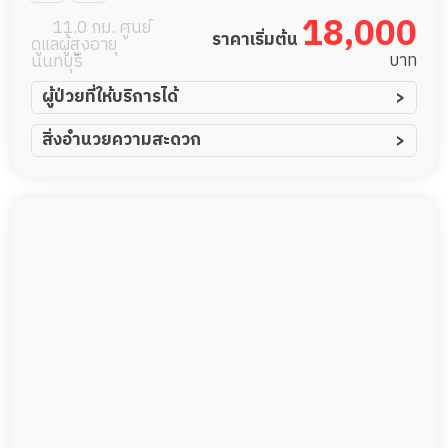
18,000
11.0 กม. ศูนย์
ราคาเริ่มต้น
ดูแลผู้สูงอายุ
บาท
นนทบุรี
ผู้ป่วยที่ให้บริการได้
ผู้ป่วยอัมพาต อัมพฤกษ์
สิ่งอำนวยความสะดวก
ผู้ป่วยอัลไซเมอร์
ทีมดูแล 24 ชม.
ผู้ป่วยโรคหลอดเลือดสมอง
พยาบาลวิชาชีพ
ผู้ป่วยติดเตียง
กล้องวงจรปิด
ผู้ป่วยเส้นเลือดสมองแตก
แพทย์เฉพาะทาง
ผู้ป่วยที่มาพักฟื้นทำแผลกดทับ
อาหารตามโภชนาการ
ผู้ป่วยพักฟื้นหลังผ่าตัด
ดูแลความสะอาด ซักผ้า
กายภาพบำบัด
กิจกรรมนันทนาการ
รายงานข้อมูลสุขภาพ