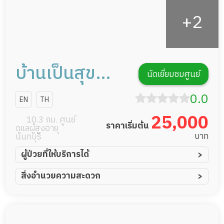
บ้านเป็นสุข
นัดเยี่ยมชมศูนย์
ศูนย์ดูแลผู้สูง
0.0
EN
TH
อายุ
25,000
10.3 กม. ศูนย์
ราคาเริ่มต้น
ดูแลผู้สูงอายุ
บาท
นนทบุรี
ผู้ป่วยที่ให้บริการได้
ผู้ป่วยอัมพาต อัมพฤกษ์
สิ่งอำนวยความสะดวก
ผู้ป่วยอัลไซเมอร์
ทีมดูแล 24 ชม.
ผู้ป่วยโรคหลอดเลือดสมอง
พยาบาลวิชาชีพ
ผู้ป่วยติดเตียง
กล้องวงจรปิด