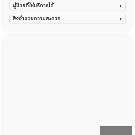
ผู้ป่วยที่ให้บริการได้
ผู้ป่วยอัมพาต อัมพฤกษ์
สิ่งอำนวยความสะดวก
ผู้ป่วยอัลไซเมอร์
ทีมดูแล 24 ชม.
ผู้ป่วยโรคหลอดเลือดสมอง
พยาบาลวิชาชีพ
ผู้ป่วยติดเตียง
กล้องวงจรปิด
ผู้ป่วยเส้นเลือดสมองแตก
แพทย์เฉพาะทาง
ผู้ป่วยที่มาพักฟื้นทำแผลกดทับ
อาหารตามโภชนาการ
ผู้ป่วยพักฟื้นหลังผ่าตัด
ดูแลความสะอาด ซักผ้า
กายภาพบำบัด
กิจกรรมนันทนาการ
รายงานข้อมูลสุขภาพ