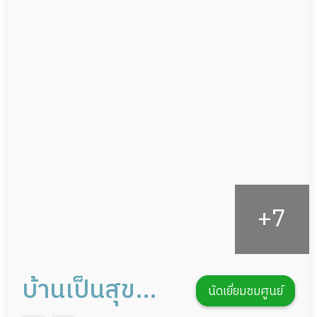
ผู้ป่วยเส้นเลือดสมองแตก
แพทย์เฉพาะทาง
ผู้ป่วยที่มาพักฟื้นทำแผลกดทับ
อาหารตามโภชนาการ
ผู้ป่วยพักฟื้นหลังผ่าตัด
ดูแลความสะอาด ซักผ้า
กายภาพบำบัด
กิจกรรมนันทนาการ
รายงานข้อมูลสุขภาพ
บ้านเป็นสุข
นัดเยี่ยมชมศูนย์