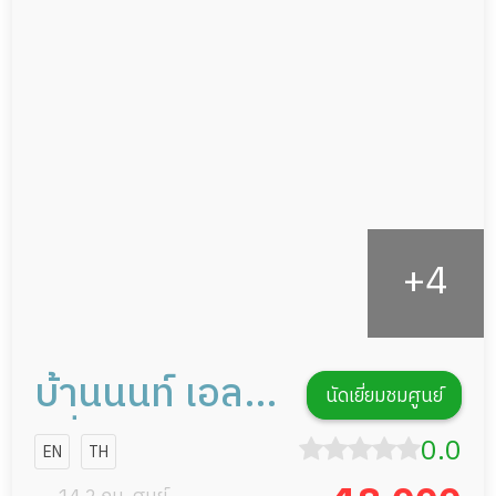
ดูแลความสะอาด ซักผ้า
ผู้ป่วยพักฟื้นหลังผ่าตัด
กายภาพบำบัด
กิจกรรมนันทนาการ
รายงานข้อมูลสุขภาพ
บ้านนนท์ เอลเด
นัดเยี่ยมชมศูนย์
อรี่ แคร์
0.0
EN
TH