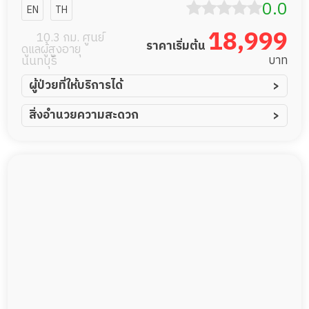
ศูนย์ดูแลผู้สูง
0.0
EN
TH
อายุ
18,999
10.3 กม. ศูนย์
ราคาเริ่มต้น
ดูแลผู้สูงอายุ
บาท
นนทบุรี
ผู้ป่วยที่ให้บริการได้
ผู้ป่วยอัมพาต อัมพฤกษ์
สิ่งอำนวยความสะดวก
ผู้ป่วยอัลไซเมอร์
ทีมดูแล 24 ชม.
ผู้ป่วยโรคหลอดเลือดสมอง
พยาบาลวิชาชีพ
ผู้ป่วยติดเตียง
กล้องวงจรปิด
ผู้ป่วยเส้นเลือดสมองแตก
แพทย์เฉพาะทาง
ผู้ป่วยที่มาพักฟื้นทำแผลกดทับ
อาหารตามโภชนาการ
ผู้ป่วยพักฟื้นหลังผ่าตัด
ดูแลความสะอาด ซักผ้า
กายภาพบำบัด
กิจกรรมนันทนาการ
รายงานข้อมูลสุขภาพ