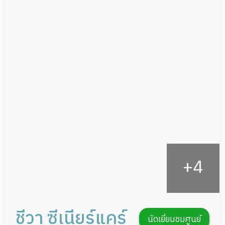
ผู้ป่วยติดเตียง
กล้องวงจรปิด
ผู้ป่วยเส้นเลือดสมองแตก
แพทย์เฉพาะทาง
ผู้ป่วยที่มาพักฟื้นทำแผลกดทับ
อาหารตามโภชนาการ
ผู้ป่วยพักฟื้นหลังผ่าตัด
ดูแลความสะอาด ซักผ้า
กายภาพบำบัด
ชีวา ซีเนียร์แคร์
นัดเยี่ยมชมศูนย์