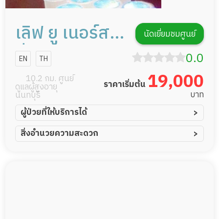
เลิฟ ยู เนอร์ส
นัดเยี่ยมชมศูนย์
ซิ่งโฮม นนทบุรี
0.0
EN
TH
19,000
10.2 กม. ศูนย์
ราคาเริ่มต้น
ดูแลผู้สูงอายุ
บาท
นนทบุรี
ผู้ป่วยที่ให้บริการได้
ผู้ป่วยอัมพาต อัมพฤกษ์
สิ่งอำนวยความสะดวก
ผู้ป่วยอัลไซเมอร์
ทีมดูแล 24 ชม.
ผู้ป่วยโรคหลอดเลือดสมอง
พยาบาลวิชาชีพ
ผู้ป่วยติดเตียง
กล้องวงจรปิด
ผู้ป่วยเส้นเลือดสมองแตก
แพทย์เฉพาะทาง
ผู้ป่วยที่มาพักฟื้นทำแผลกดทับ
อาหารตามโภชนาการ
ผู้ป่วยพักฟื้นหลังผ่าตัด