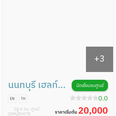
ดูแลความสะอาด ซักผ้า
กายภาพบำบัด
กิจกรรมนันทนาการ
รายงานข้อมูลสุขภาพ
นนทบุรี เฮลท์
นัดเยี่ยมชมศูนย์
แคร์
0.0
EN
TH
20,000
18.4 กม. ศูนย์
ราคาเริ่มต้น
ดูแลผู้สูงอายุ