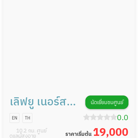
ดูแลความสะอาด ซักผ้า
กายภาพบำบัด
กิจกรรมนันทนาการ
รายงานข้อมูลสุขภาพ
เลิฟยู เนอร์สซิ่ง
นัดเยี่ยมชมศูนย์
โฮม นนทบุรี
0.0
EN
TH
19,000
10.2 กม. ศูนย์
ราคาเริ่มต้น
ดูแลผู้สูงอายุ