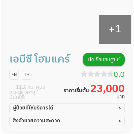
เอบีซี โฮมแคร์
นัดเยี่ยมชมศูนย์
0.0
EN
TH
23,000
11.2 กม. ศูนย์
ราคาเริ่มต้น
ดูแลผู้สูงอายุ
บาท
นนทบุรี
ผู้ป่วยที่ให้บริการได้
ผู้ป่วยอัมพาต อัมพฤกษ์
สิ่งอำนวยความสะดวก
ผู้ป่วยอัลไซเมอร์
ทีมดูแล 24 ชม.