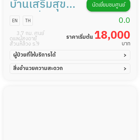
บ้านเสริมสุข
นัดเยี่ยมชมศูนย์
เนอสซิ่งโฮม
0.0
EN
TH
18,000
3.7 กม. ศูนย์
ราคาเริ่มต้น
ดูแลผู้สูงอายุ
บาท
สวนหลวง ร.9
ผู้ป่วยที่ให้บริการได้
ผู้ป่วยอัมพาต อัมพฤกษ์
สิ่งอำนวยความสะดวก
ผู้ป่วยอัลไซเมอร์
ทีมดูแล 24 ชม.
ผู้ป่วยโรคหลอดเลือดสมอง
พยาบาลวิชาชีพ
ผู้ป่วยติดเตียง
กล้องวงจรปิด
ผู้ป่วยเส้นเลือดสมองแตก
แพทย์เฉพาะทาง
ผู้ป่วยที่มาพักฟื้นทำแผลกดทับ
อาหารตามโภชนาการ
ผู้ป่วยพักฟื้นหลังผ่าตัด
ดูแลความสะอาด ซักผ้า
กายภาพบำบัด