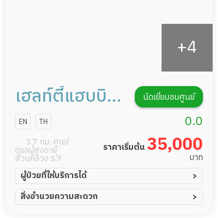
เฮลท์ตี้แฮบบิ
นัดเยี่ยมชมศูนย์
แทท
0.0
EN
TH
35,000
3.7 กม. ศูนย์
ราคาเริ่มต้น
ดูแลผู้สูงอายุ
บาท
สวนหลวง ร.9
ผู้ป่วยที่ให้บริการได้
ผู้ป่วยอัมพาต อัมพฤกษ์
สิ่งอำนวยความสะดวก
ผู้ป่วยอัลไซเมอร์
ทีมดูแล 24 ชม.