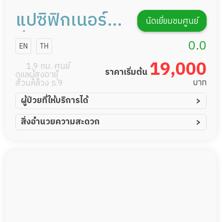
แปซิฟิกเนอร์ส
นัดเยี่ยมชมศูนย์
ซิ่งโฮม
0.0
EN
TH
19,000
1.9 กม. ศูนย์
ราคาเริ่มต้น
ดูแลผู้สูงอายุ
บาท
สวนหลวง ร.9
ผู้ป่วยที่ให้บริการได้
ผู้ป่วยอัมพาต อัมพฤกษ์
สิ่งอำนวยความสะดวก
ผู้ป่วยอัลไซเมอร์
ทีมดูแล 24 ชม.
ผู้ป่วยโรคหลอดเลือดสมอง
พยาบาลวิชาชีพ
ผู้ป่วยติดเตียง
กล้องวงจรปิด
ผู้ป่วยเส้นเลือดสมองแตก
แพทย์เฉพาะทาง
ผู้ป่วยที่มาพักฟื้นทำแผลกดทับ
อาหารตามโภชนาการ
ผู้ป่วยพักฟื้นหลังผ่าตัด
ดูแลความสะอาด ซักผ้า