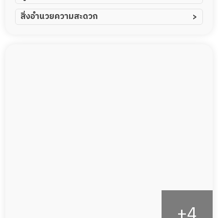
ผู้ป่วยอัมพาต อัมพฤกษ์
สิ่งอำนวยความสะดวก
ผู้ป่วยอัลไซเมอร์
ทีมดูแล 24 ชม.
ผู้ป่วยโรคหลอดเลือดสมอง
พยาบาลวิชาชีพ
ผู้ป่วยติดเตียง
กล้องวงจรปิด
ผู้ป่วยเส้นเลือดสมองแตก
แพทย์เฉพาะทาง
ผู้ป่วยที่มาพักฟื้นทำแผลกดทับ
อาหารตามโภชนาการ
ผู้ป่วยพักฟื้นหลังผ่าตัด
ดูแลความสะอาด ซักผ้า
กายภาพบำบัด
กิจกรรมนันทนาการ
รายงานข้อมูลสุขภาพ