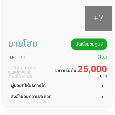
มายโฮม
นัดเยี่ยมชมศูนย์
0.0
EN
TH
25,000
3.9 กม. ศูนย์
ราคาเริ่มต้น
ดูแลผู้สูงอายุ
บาท
สวนหลวง ร.9
ผู้ป่วยที่ให้บริการได้
ผู้ป่วยอัมพาต อัมพฤกษ์
สิ่งอำนวยความสะดวก
ผู้ป่วยอัลไซเมอร์
ทีมดูแล 24 ชม.
ผู้ป่วยโรคหลอดเลือดสมอง
ฟิตเนส