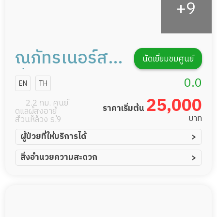
ณภัทรเนอร์ส
นัดเยี่ยมชมศูนย์
ซิ่งโฮม
0.0
EN
TH
25,000
2.2 กม. ศูนย์
ราคาเริ่มต้น
ดูแลผู้สูงอายุ
บาท
สวนหลวง ร.9
ผู้ป่วยที่ให้บริการได้
ผู้ป่วยอัมพาต อัมพฤกษ์
สิ่งอำนวยความสะดวก
ผู้ป่วยอัลไซเมอร์
ทีมดูแล 24 ชม.
ผู้ป่วยโรคหลอดเลือดสมอง
พยาบาลวิชาชีพ
ผู้ป่วยติดเตียง
กล้องวงจรปิด
ผู้ป่วยเส้นเลือดสมองแตก