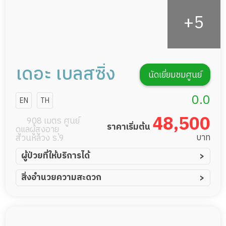
เดอะ เบลสซิ่ง
นัดเยี่ยมชมศูนย์
0.0
EN
TH
48,500
908 เมตร ศูนย์
ราคาเริ่มต้น
ดูแลผู้สูงอายุ
บาท
สวนหลวง ร.9
ผู้ป่วยที่ให้บริการได้
ผู้ป่วยอัมพาต อัมพฤกษ์
สิ่งอำนวยความสะดวก
ผู้ป่วยอัลไซเมอร์
ทีมดูแล 24 ชม.
ผู้ป่วยโรคหลอดเลือดสมอง
พยาบาลวิชาชีพ
ผู้ป่วยติดเตียง
กล้องวงจรปิด