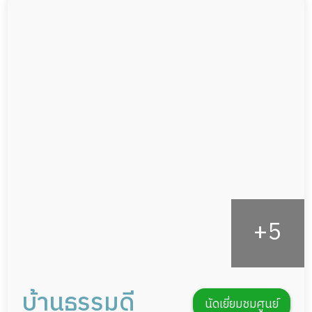
ผู้ป่วยติดเตียง
สระว่ายน้ำ
ผู้ป่วยเส้นเลือดสมองแตก
พยาบาลวิชาชีพ
ผู้ป่วยที่มาพักฟื้นทำแผลกดทับ
กล้องวงจรปิด
ผู้ป่วยพักฟื้นหลังผ่าตัด
แพทย์เฉพาะทาง
อาหารตามโภชนาการ
ดูแลความสะอาด ซักผ้า
กายภาพบำบัด
กิจกรรมนันทนาการ
รายงานข้อมูลสุขภาพ
บ้านธรรมดี
นัดเยี่ยมชมศูนย์