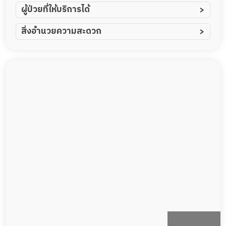
ผู้ป่วยที่ให้บริการได้
ผู้ป่วยอัมพาต อัมพฤกษ์
สิ่งอำนวยความสะดวก
ผู้ป่วยอัลไซเมอร์
ทีมดูแล 24 ชม.
ผู้ป่วยโรคหลอดเลือดสมอง
พยาบาลวิชาชีพ
ผู้ป่วยติดเตียง
กล้องวงจรปิด
ผู้ป่วยเส้นเลือดสมองแตก
แพทย์เฉพาะทาง
ผู้ป่วยที่มาพักฟื้นทำแผลกดทับ
อาหารตามโภชนาการ
ผู้ป่วยพักฟื้นหลังผ่าตัด
ดูแลความสะอาด ซักผ้า
กายภาพบำบัด
กิจกรรมนันทนาการ
รายงานข้อมูลสุขภาพ