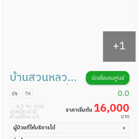
รายงานข้อมูลสุขภาพ
บ้านสวนหลวงวิ
นัดเยี่ยมชมศูนย์
ลล์6 เนอร์สซิ่ง
0.0
EN
TH
โฮม
16,000
4.1 กม. ศูนย์
ราคาเริ่มต้น
ดูแลผู้สูงอายุ
บาท
สวนหลวง ร.9
ผู้ป่วยที่ให้บริการได้
ผู้ป่วยอัมพาต อัมพฤกษ์