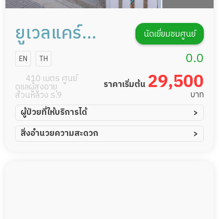
ยูเวลแคร์
นัดเยี่ยมชมศูนย์
ศรีนครินทร์
0.0
EN
TH
29,500
410 เมตร ศูนย์
ราคาเริ่มต้น
ดูแลผู้สูงอายุ
บาท
สวนหลวง ร.9
ผู้ป่วยที่ให้บริการได้
ผู้ป่วยอัมพาต อัมพฤกษ์
สิ่งอำนวยความสะดวก
ผู้ป่วยอัลไซเมอร์
ทีมดูแล 24 ชม.
ผู้ป่วยโรคหลอดเลือดสมอง
พยาบาลวิชาชีพ
ผู้ป่วยติดเตียง
กล้องวงจรปิด
ผู้ป่วยเส้นเลือดสมองแตก
แพทย์เฉพาะทาง
ผู้ป่วยที่มาพักฟื้นทำแผลกดทับ
อาหารตามโภชนาการ
ผู้ป่วยพักฟื้นหลังผ่าตัด