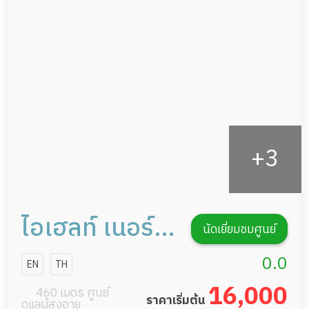
ดูแลความสะอาด ซักผ้า
กายภาพบำบัด
กิจกรรมนันทนาการ
รายงานข้อมูลสุขภาพ
ไอเฮลท์ เนอร์ส
นัดเยี่ยมชมศูนย์
แคร์
0.0
EN
TH
16,000
460 เมตร ศูนย์
ราคาเริ่มต้น
ดูแลผู้สูงอายุ