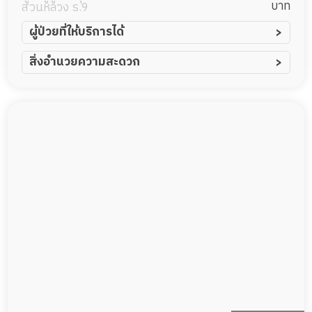
บาท
สวนหลวง ร.9
ผู้ป่วยที่ให้บริการได้
ผู้ป่วยอัมพาต อัมพฤกษ์
สิ่งอำนวยความสะดวก
ผู้ป่วยอัลไซเมอร์
ทีมดูแล 24 ชม.
ผู้ป่วยโรคหลอดเลือดสมอง
พยาบาลวิชาชีพ
ผู้ป่วยติดเตียง
กล้องวงจรปิด
ผู้ป่วยเส้นเลือดสมองแตก
แพทย์เฉพาะทาง
ผู้ป่วยที่มาพักฟื้นทำแผลกดทับ
อาหารตามโภชนาการ
ผู้ป่วยพักฟื้นหลังผ่าตัด
ดูแลความสะอาด ซักผ้า
กายภาพบำบัด
กิจกรรมนันทนาการ
รายงานข้อมูลสุขภาพ