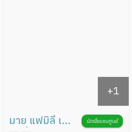
ผู้ป่วยเส้นเลือดสมองแตก
แพทย์เฉพาะทาง
ผู้ป่วยที่มาพักฟื้นทำแผลกดทับ
อาหารตามโภชนาการ
ผู้ป่วยพักฟื้นหลังผ่าตัด
ดูแลความสะอาด ซักผ้า
กายภาพบำบัด
กิจกรรมนันทนาการ
รายงานข้อมูลสุขภาพ
มาย แฟมิลี่ เนอ
นัดเยี่ยมชมศูนย์