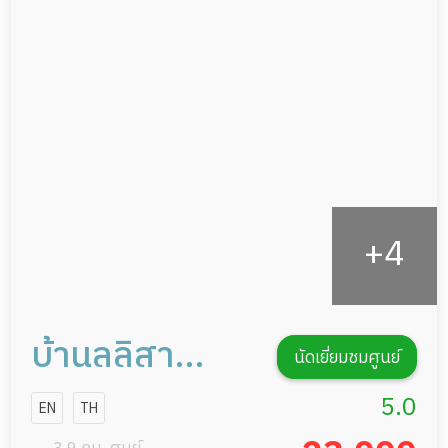
อาหารตามโภชนาการ
ผู้ป่วยพักฟื้นหลังผ่าตัด
ดูแลความสะอาด ซักผ้า
กายภาพบำบัด
กิจกรรมนันทนาการ
รายงานข้อมูลสุขภาพ
บ้านลลิสา
นัดเยี่ยมชมศูนย์
บางนา
5.0
EN
TH