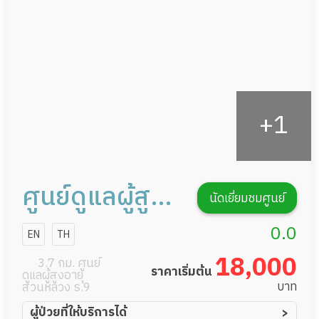
กิจกรรมนันทนาการ
รายงานข้อมูลสุขภาพ
ศูนย์ดูแลผู้สูง
นัดเยี่ยมชมศูนย์
อายุแสนสิริ
0.0
EN
TH
โฮม แคร์ สาขา
18,000
3.7 กม. ศูนย์
ราคาเริ่มต้น
ดูแลผู้สูงอายุ
แบริ่ง 36
บาท
สวนหลวง ร.9
ผู้ป่วยที่ให้บริการได้