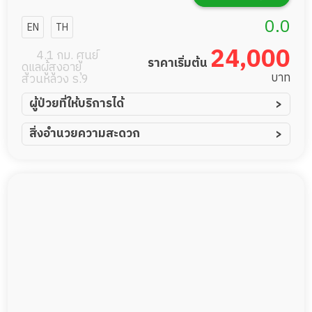
0.0
EN
TH
24,000
4.1 กม. ศูนย์
ราคาเริ่มต้น
ดูแลผู้สูงอายุ
บาท
สวนหลวง ร.9
ผู้ป่วยที่ให้บริการได้
ผู้ป่วยอัมพาต อัมพฤกษ์
สิ่งอำนวยความสะดวก
ผู้ป่วยอัลไซเมอร์
ทีมดูแล 24 ชม.
ผู้ป่วยโรคหลอดเลือดสมอง
พยาบาลวิชาชีพ
ผู้ป่วยติดเตียง
กล้องวงจรปิด
ผู้ป่วยเส้นเลือดสมองแตก
แพทย์เฉพาะทาง
ผู้ป่วยที่มาพักฟื้นทำแผลกดทับ
อาหารตามโภชนาการ
ผู้ป่วยพักฟื้นหลังผ่าตัด
ดูแลความสะอาด ซักผ้า
กายภาพบำบัด
กิจกรรมนันทนาการ