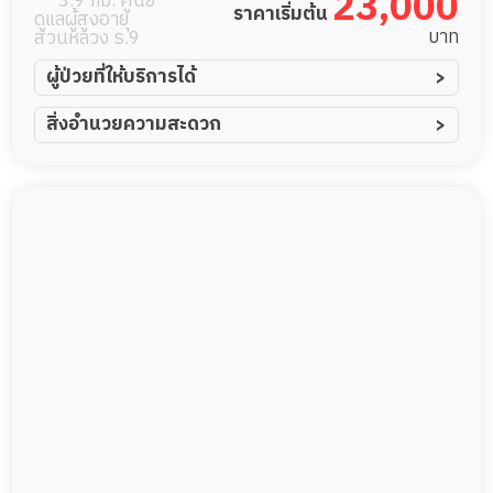
23,000
3.9 กม. ศูนย์
ราคาเริ่มต้น
ดูแลผู้สูงอายุ
บาท
สวนหลวง ร.9
ผู้ป่วยที่ให้บริการได้
ผู้ป่วยอัมพาต อัมพฤกษ์
สิ่งอำนวยความสะดวก
ผู้ป่วยอัลไซเมอร์
ทีมดูแล 24 ชม.
ผู้ป่วยโรคหลอดเลือดสมอง
ฟิตเนส
ผู้ป่วยติดเตียง
พยาบาลวิชาชีพ
ผู้ป่วยเส้นเลือดสมองแตก
กล้องวงจรปิด
ผู้ป่วยที่มาพักฟื้นทำแผลกดทับ
แพทย์เฉพาะทาง
ผู้ป่วยพักฟื้นหลังผ่าตัด
อาหารตามโภชนาการ
ดูแลความสะอาด ซักผ้า
กายภาพบำบัด
กิจกรรมนันทนาการ
รายงานข้อมูลสุขภาพ