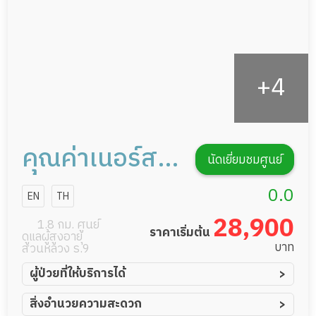
คุณค่าเนอร์ส
นัดเยี่ยมชมศูนย์
ซิ่งโฮม
0.0
EN
TH
28,900
1.8 กม. ศูนย์
ราคาเริ่มต้น
ดูแลผู้สูงอายุ
บาท
สวนหลวง ร.9
ผู้ป่วยที่ให้บริการได้
ผู้ป่วยอัมพาต อัมพฤกษ์
สิ่งอำนวยความสะดวก