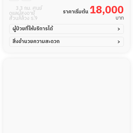
สาขาปุณณวิถี
18,000
3.3 กม. ศูนย์
ราคาเริ่มต้น
ดูแลผู้สูงอายุ
บาท
สวนหลวง ร.9
ผู้ป่วยที่ให้บริการได้
ผู้ป่วยอัมพาต อัมพฤกษ์
สิ่งอำนวยความสะดวก
ผู้ป่วยอัลไซเมอร์
ทีมดูแล 24 ชม.
ผู้ป่วยโรคหลอดเลือดสมอง
พยาบาลวิชาชีพ
ผู้ป่วยติดเตียง
กล้องวงจรปิด
ผู้ป่วยเส้นเลือดสมองแตก
แพทย์เฉพาะทาง
ผู้ป่วยที่มาพักฟื้นทำแผลกดทับ
อาหารตามโภชนาการ
ผู้ป่วยพักฟื้นหลังผ่าตัด
ดูแลความสะอาด ซักผ้า
กายภาพบำบัด
กิจกรรมนันทนาการ
รายงานข้อมูลสุขภาพ