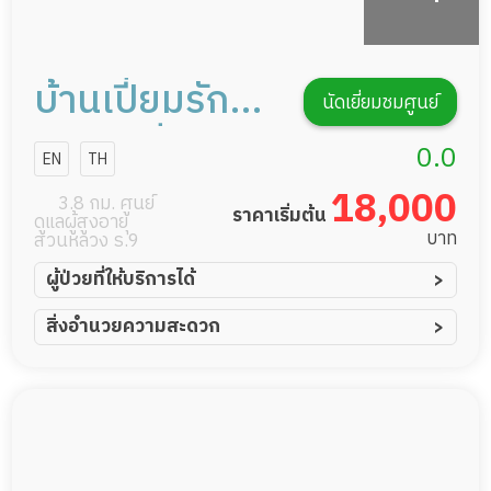
บ้านเปี่ยมรัก
นัดเยี่ยมชมศูนย์
เนอร์สซิ่งโฮม
0.0
EN
TH
การดูแลผู้สูง
18,000
3.8 กม. ศูนย์
ราคาเริ่มต้น
ดูแลผู้สูงอายุ
อายุหรือผู้มี
บาท
สวนหลวง ร.9
ภาวะพึ่งพิง
ผู้ป่วยที่ให้บริการได้
ผู้ป่วยอัมพาต อัมพฤกษ์
สิ่งอำนวยความสะดวก
ผู้ป่วยอัลไซเมอร์
ทีมดูแล 24 ชม.
ผู้ป่วยโรคหลอดเลือดสมอง
พยาบาลวิชาชีพ
ผู้ป่วยติดเตียง
กล้องวงจรปิด
ผู้ป่วยเส้นเลือดสมองแตก
แพทย์เฉพาะทาง
ผู้ป่วยที่มาพักฟื้นทำแผลกดทับ