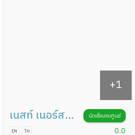
แพทย์เฉพาะทาง
ผู้ป่วยที่มาพักฟื้นทำแผลกดทับ
อาหารตามโภชนาการ
ผู้ป่วยพักฟื้นหลังผ่าตัด
ดูแลความสะอาด ซักผ้า
กายภาพบำบัด
กิจกรรมนันทนาการ
รายงานข้อมูลสุขภาพ
เนสท์ เนอร์สซิ่ง
นัดเยี่ยมชมศูนย์
โฮม สุขุมวิท -
0.0
EN
TH