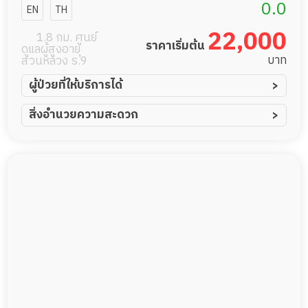
ร์สซิ่งโฮม
0.0
EN
TH
22,000
1.8 กม. ศูนย์
ราคาเริ่มต้น
ดูแลผู้สูงอายุ
บาท
สวนหลวง ร.9
ผู้ป่วยที่ให้บริการได้
ผู้ป่วยอัมพาต อัมพฤกษ์
สิ่งอำนวยความสะดวก
ผู้ป่วยอัลไซเมอร์
ทีมดูแล 24 ชม.
ผู้ป่วยโรคหลอดเลือดสมอง
พยาบาลวิชาชีพ
ผู้ป่วยติดเตียง
กล้องวงจรปิด
ผู้ป่วยเส้นเลือดสมองแตก
แพทย์เฉพาะทาง
ผู้ป่วยที่มาพักฟื้นทำแผลกดทับ
อาหารตามโภชนาการ
ผู้ป่วยพักฟื้นหลังผ่าตัด
ดูแลความสะอาด ซักผ้า
กายภาพบำบัด
กิจกรรมนันทนาการ
รายงานข้อมูลสุขภาพ