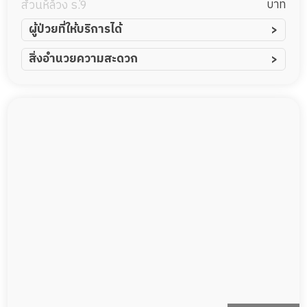
บาท
สวนหลวง ร.9
ผู้ป่วยที่ให้บริการได้
ผู้ป่วยอัมพาต อัมพฤกษ์
สิ่งอำนวยความสะดวก
ผู้ป่วยอัลไซเมอร์
ทีมดูแล 24 ชม.
ผู้ป่วยโรคหลอดเลือดสมอง
พยาบาลวิชาชีพ
ผู้ป่วยติดเตียง
กล้องวงจรปิด
ผู้ป่วยเส้นเลือดสมองแตก
แพทย์เฉพาะทาง
ผู้ป่วยที่มาพักฟื้นทำแผลกดทับ
อาหารตามโภชนาการ
ผู้ป่วยพักฟื้นหลังผ่าตัด
ดูแลความสะอาด ซักผ้า
กายภาพบำบัด
กิจกรรมนันทนาการ
รายงานข้อมูลสุขภาพ
Messenger