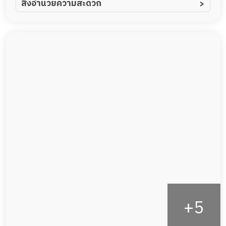
สิ่งอำนวยความสะดวก
ผู้ป่วยอัลไซเมอร์
ทีมดูแล 24 ชม.
ผู้ป่วยโรคหลอดเลือดสมอง
พยาบาลวิชาชีพ
ผู้ป่วยติดเตียง
กล้องวงจรปิด
ผู้ป่วยเส้นเลือดสมองแตก
แพทย์เฉพาะทาง
ผู้ป่วยที่มาพักฟื้นทำแผลกดทับ
อาหารตามโภชนาการ
ผู้ป่วยพักฟื้นหลังผ่าตัด
ดูแลความสะอาด ซักผ้า
กายภาพบำบัด
กิจกรรมนันทนาการ
รายงานข้อมูลสุขภาพ