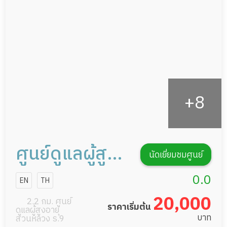
กายภาพบำบัด
กิจกรรมนันทนาการ
รายงานข้อมูลสุขภาพ
ศูนย์ดูแลผู้สูง
นัดเยี่ยมชมศูนย์
อายุ อิงรัก
0.0
EN
TH
บางนา
20,000
2.2 กม. ศูนย์
ราคาเริ่มต้น
ดูแลผู้สูงอายุ
บาท
สวนหลวง ร.9