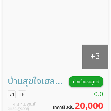
ดูแลความสะอาด ซักผ้า
กายภาพบำบัด
กิจกรรมนันทนาการ
รายงานข้อมูลสุขภาพ
บ้านสุขใจเฮลท์
นัดเยี่ยมชมศูนย์
แคร์
0.0
EN
TH
20,000
4.8 กม. ศูนย์
ราคาเริ่มต้น
ดูแลผู้สูงอายุ