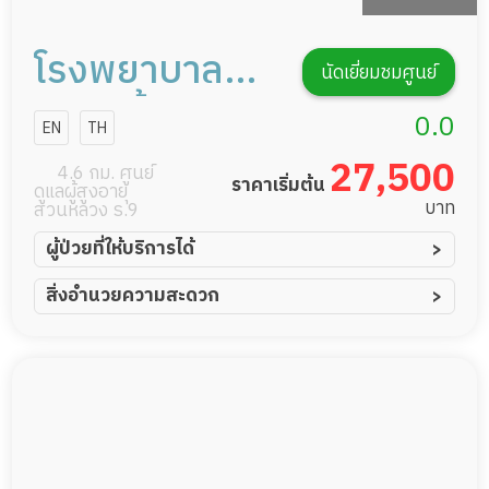
โรงพยาบาล
นัดเยี่ยมชมศูนย์
กล้วยน้ำไท2
0.0
EN
TH
27,500
4.6 กม. ศูนย์
ราคาเริ่มต้น
ดูแลผู้สูงอายุ
บาท
สวนหลวง ร.9
ผู้ป่วยที่ให้บริการได้
ผู้ป่วยอัมพาต อัมพฤกษ์
สิ่งอำนวยความสะดวก
ผู้ป่วยอัลไซเมอร์
ทีมดูแล 24 ชม.
ผู้ป่วยโรคหลอดเลือดสมอง
พยาบาลวิชาชีพ
ผู้ป่วยติดเตียง
กล้องวงจรปิด
ผู้ป่วยเส้นเลือดสมองแตก
แพทย์เฉพาะทาง
ผู้ป่วยที่มาพักฟื้นทำแผลกดทับ
อาหารตามโภชนาการ
ผู้ป่วยพักฟื้นหลังผ่าตัด