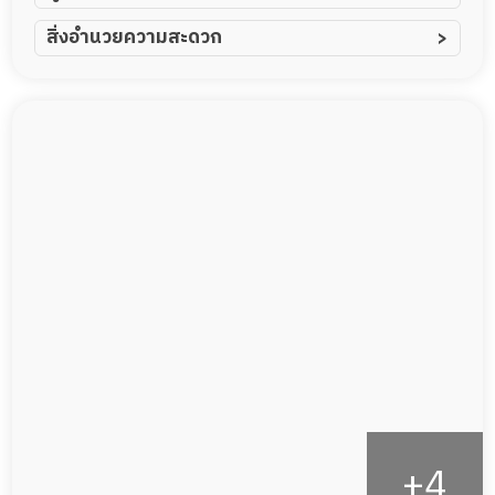
ผู้ป่วยอัมพาต อัมพฤกษ์
สิ่งอำนวยความสะดวก
ผู้ป่วยอัลไซเมอร์
ทีมดูแล 24 ชม.
ผู้ป่วยโรคหลอดเลือดสมอง
พยาบาลวิชาชีพ
ผู้ป่วยติดเตียง
กล้องวงจรปิด
ผู้ป่วยเส้นเลือดสมองแตก
แพทย์เฉพาะทาง
ผู้ป่วยที่มาพักฟื้นทำแผลกดทับ
อาหารตามโภชนาการ
ผู้ป่วยพักฟื้นหลังผ่าตัด
ดูแลความสะอาด ซักผ้า
กายภาพบำบัด
กิจกรรมนันทนาการ
รายงานข้อมูลสุขภาพ