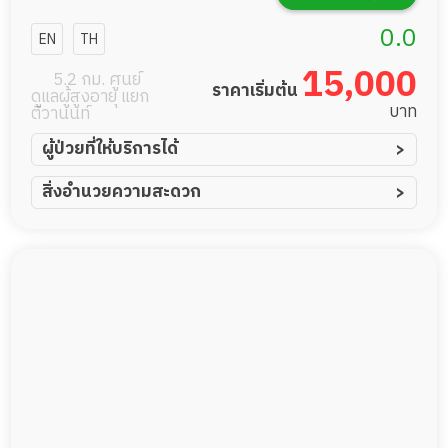
แคร์ การดูแลผู้
0.0
EN
TH
สูงอายุหรือผู้มี
15,000
5.2 กม. ศูนย์
ราคาเริ่มต้น
ดูแลผู้สูงอายุ แยก
ภาวะพึ่งพิง
บาท
ติวานนท์
ผู้ป่วยที่ให้บริการได้
ผู้ป่วยอัมพาต อัมพฤกษ์
สิ่งอำนวยความสะดวก
ผู้ป่วยอัลไซเมอร์
ทีมดูแล 24 ชม.
ผู้ป่วยโรคหลอดเลือดสมอง
พยาบาลวิชาชีพ
ผู้ป่วยติดเตียง
กล้องวงจรปิด
ผู้ป่วยเส้นเลือดสมองแตก
แพทย์เฉพาะทาง
ผู้ป่วยที่มาพักฟื้นทำแผลกดทับ
อาหารตามโภชนาการ
ผู้ป่วยพักฟื้นหลังผ่าตัด
ดูแลความสะอาด ซักผ้า
กายภาพบำบัด
กิจกรรมนันทนาการ