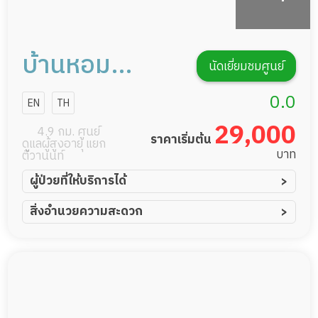
บ้านหอม
นัดเยี่ยมชมศูนย์
ลำดวน
0.0
EN
TH
29,000
4.9 กม. ศูนย์
ราคาเริ่มต้น
ดูแลผู้สูงอายุ แยก
บาท
ติวานนท์
ผู้ป่วยที่ให้บริการได้
ผู้ป่วยอัมพาต อัมพฤกษ์
สิ่งอำนวยความสะดวก
ผู้ป่วยอัลไซเมอร์
ทีมดูแล 24 ชม.
ผู้ป่วยโรคหลอดเลือดสมอง
พยาบาลวิชาชีพ
ผู้ป่วยติดเตียง
กล้องวงจรปิด
ผู้ป่วยเส้นเลือดสมองแตก
แพทย์เฉพาะทาง
ผู้ป่วยที่มาพักฟื้นทำแผลกดทับ