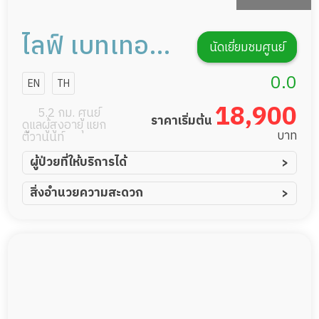
ไลฟ์ เบทเทอร์
นัดเยี่ยมชมศูนย์
เฮลแคร์
0.0
EN
TH
18,900
5.2 กม. ศูนย์
ราคาเริ่มต้น
ดูแลผู้สูงอายุ แยก
บาท
ติวานนท์
ผู้ป่วยที่ให้บริการได้
ผู้ป่วยอัมพาต อัมพฤกษ์
สิ่งอำนวยความสะดวก
ผู้ป่วยอัลไซเมอร์
ทีมดูแล 24 ชม.
ผู้ป่วยโรคหลอดเลือดสมอง
พยาบาลวิชาชีพ
ผู้ป่วยติดเตียง
กล้องวงจรปิด
ผู้ป่วยเส้นเลือดสมองแตก
แพทย์เฉพาะทาง
ผู้ป่วยที่มาพักฟื้นทำแผลกดทับ
อาหารตามโภชนาการ
ผู้ป่วยพักฟื้นหลังผ่าตัด