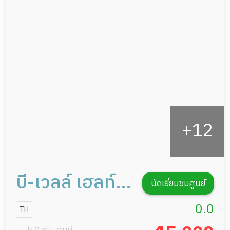
อาหารตามโภชนาการ
ผู้ป่วยพักฟื้นหลังผ่าตัด
ดูแลความสะอาด ซักผ้า
กายภาพบำบัด
กิจกรรมนันทนาการ
รายงานข้อมูลสุขภาพ
บี-เวลล์ เฮลท์
นัดเยี่ยมชมศูนย์
แคร์ นนทบุรี
0.0
TH