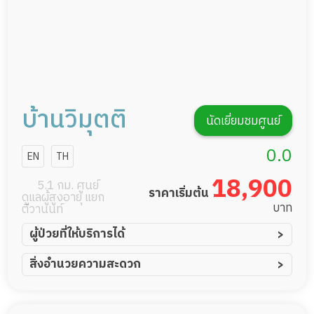
บ้านวิมุตติ
นัดเยี่ยมชมศูนย์
0.0
EN
TH
18,900
5.1 กม. ศูนย์
ราคาเริ่มต้น
ดูแลผู้สูงอายุ แยก
บาท
ติวานนท์
ผู้ป่วยที่ให้บริการได้
ผู้ป่วยอัมพาต อัมพฤกษ์
สิ่งอำนวยความสะดวก
ผู้ป่วยอัลไซเมอร์
ทีมดูแล 24 ชม.
ผู้ป่วยโรคหลอดเลือดสมอง
พยาบาลวิชาชีพ