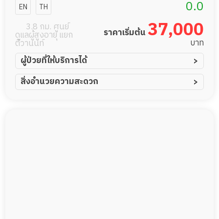
เนิร์สซิ่ง
0.0
EN
TH
เซ็นเตอร์
37,000
3.8 กม. ศูนย์
ราคาเริ่มต้น
ดูแลผู้สูงอายุ แยก
บาท
ติวานนท์
ผู้ป่วยที่ให้บริการได้
ผู้ป่วยอัมพาต อัมพฤกษ์
สิ่งอำนวยความสะดวก
ผู้ป่วยอัลไซเมอร์
ทีมดูแล 24 ชม.
ผู้ป่วยโรคหลอดเลือดสมอง
ฟิตเนส
ผู้ป่วยติดเตียง
พยาบาลวิชาชีพ
ผู้ป่วยเส้นเลือดสมองแตก
กล้องวงจรปิด
ผู้ป่วยที่มาพักฟื้นทำแผลกดทับ
แพทย์เฉพาะทาง
ผู้ป่วยพักฟื้นหลังผ่าตัด
อาหารตามโภชนาการ
ดูแลความสะอาด ซักผ้า
กายภาพบำบัด
กิจกรรมนันทนาการ