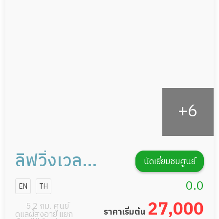
ดูแลความสะอาด ซักผ้า
กิจกรรมนันทนาการ
รายงานข้อมูลสุขภาพ
ลิฟวิ่งเวล
นัดเยี่ยมชมศูนย์
ติวานนท์
0.0
EN
TH
27,000
5.2 กม. ศูนย์
ราคาเริ่มต้น
ดูแลผู้สูงอายุ แยก