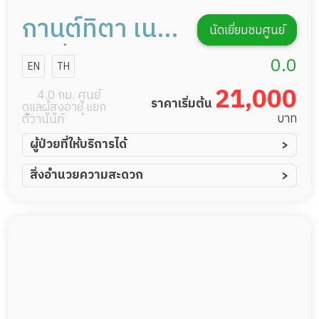
กานต์ทิตา เนอ
นัดเยี่ยมชมศูนย์
รส์ซิ่งโฮม
0.0
EN
TH
21,000
4.0 กม. ศูนย์
ราคาเริ่มต้น
ดูแลผู้สูงอายุ แยก
บาท
ติวานนท์
ผู้ป่วยที่ให้บริการได้
ผู้ป่วยอัมพาต อัมพฤกษ์
สิ่งอำนวยความสะดวก
ผู้ป่วยอัลไซเมอร์
ทีมดูแล 24 ชม.
ผู้ป่วยโรคหลอดเลือดสมอง
พยาบาลวิชาชีพ
ผู้ป่วยติดเตียง
กล้องวงจรปิด
ผู้ป่วยเส้นเลือดสมองแตก
แพทย์เฉพาะทาง
ผู้ป่วยที่มาพักฟื้นทำแผลกดทับ
อาหารตามโภชนาการ
ผู้ป่วยพักฟื้นหลังผ่าตัด
ดูแลความสะอาด ซักผ้า