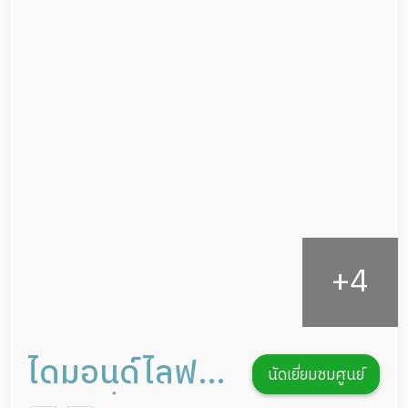
ผู้ป่วยเส้นเลือดสมองแตก
แพทย์เฉพาะทาง
ผู้ป่วยที่มาพักฟื้นทำแผลกดทับ
อาหารตามโภชนาการ
ผู้ป่วยพักฟื้นหลังผ่าตัด
ดูแลความสะอาด ซักผ้า
กายภาพบำบัด
กิจกรรมนันทนาการ
รายงานข้อมูลสุขภาพ
ไดมอนด์ไลฟ
นัดเยี่ยมชมศูนย์