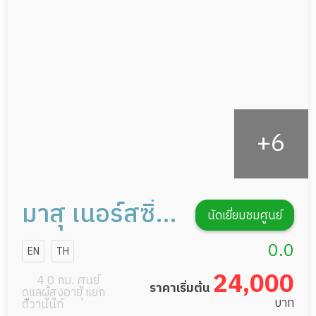
กายภาพบำบัด
กิจกรรมนันทนาการ
รายงานข้อมูลสุขภาพ
มาสุ เนอร์สซิ่ง
นัดเยี่ยมชมศูนย์
โฮม สาขา
0.0
EN
TH
ประชาชื่น
24,000
4.0 กม. ศูนย์
ราคาเริ่มต้น
ดูแลผู้สูงอายุ แยก
บาท
ติวานนท์