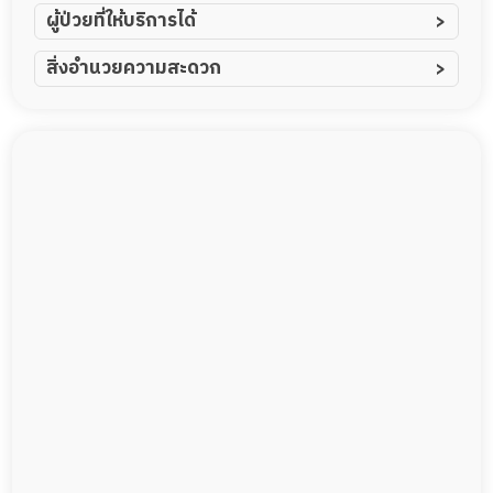
ผู้ป่วยที่ให้บริการได้
ผู้ป่วยอัมพาต อัมพฤกษ์
สิ่งอำนวยความสะดวก
ผู้ป่วยอัลไซเมอร์
ทีมดูแล 24 ชม.
ผู้ป่วยโรคหลอดเลือดสมอง
พยาบาลวิชาชีพ
ผู้ป่วยติดเตียง
กล้องวงจรปิด
ผู้ป่วยเส้นเลือดสมองแตก
แพทย์เฉพาะทาง
ผู้ป่วยที่มาพักฟื้นทำแผลกดทับ
อาหารตามโภชนาการ
ผู้ป่วยพักฟื้นหลังผ่าตัด
ดูแลความสะอาด ซักผ้า
กายภาพบำบัด
กิจกรรมนันทนาการ
รายงานข้อมูลสุขภาพ