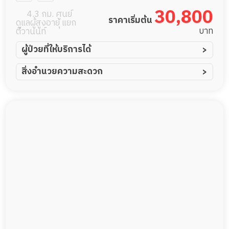
30,800
4.3 กม. ศูนย์
ราคาเริ่มต้น
ดูแลผู้สูงอายุ แยก
บาท
ติวานนท์
ผู้ป่วยที่ให้บริการได้
ผู้ป่วยอัมพาต อัมพฤกษ์
สิ่งอำนวยความสะดวก
ผู้ป่วยอัลไซเมอร์
ทีมดูแล 24 ชม.
ผู้ป่วยโรคหลอดเลือดสมอง
ฟิตเนส
ผู้ป่วยติดเตียง
พยาบาลวิชาชีพ
ผู้ป่วยเส้นเลือดสมองแตก
กล้องวงจรปิด
ผู้ป่วยที่มาพักฟื้นทำแผลกดทับ
แพทย์เฉพาะทาง
ผู้ป่วยพักฟื้นหลังผ่าตัด
อาหารตามโภชนาการ
ดูแลความสะอาด ซักผ้า
กายภาพบำบัด
กิจกรรมนันทนาการ