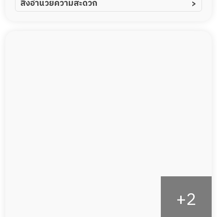
สิ่งอำนวยความสะดวก
ผู้ป่วยอัลไซเมอร์
ทีมดูแล 24 ชม.
ผู้ป่วยโรคหลอดเลือดสมอง
พยาบาลวิชาชีพ
ผู้ป่วยติดเตียง
กล้องวงจรปิด
ผู้ป่วยเส้นเลือดสมองแตก
แพทย์เฉพาะทาง
ผู้ป่วยที่มาพักฟื้นทำแผลกดทับ
อาหารตามโภชนาการ
ผู้ป่วยพักฟื้นหลังผ่าตัด
ดูแลความสะอาด ซักผ้า
กายภาพบำบัด
กิจกรรมนันทนาการ