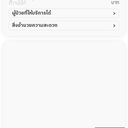
บาท
ติวานนท์
ผู้ป่วยที่ให้บริการได้
ผู้ป่วยอัมพาต อัมพฤกษ์
สิ่งอำนวยความสะดวก
ผู้ป่วยอัลไซเมอร์
ทีมดูแล 24 ชม.
ผู้ป่วยโรคหลอดเลือดสมอง
พยาบาลวิชาชีพ
ผู้ป่วยติดเตียง
กล้องวงจรปิด
ผู้ป่วยเส้นเลือดสมองแตก
แพทย์เฉพาะทาง
ผู้ป่วยที่มาพักฟื้นทำแผลกดทับ
อาหารตามโภชนาการ
ผู้ป่วยพักฟื้นหลังผ่าตัด
ดูแลความสะอาด ซักผ้า
กายภาพบำบัด
กิจกรรมนันทนาการ
รายงานข้อมูลสุขภาพ