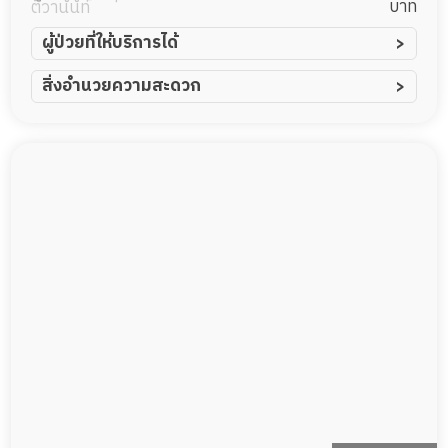
บาท
ติวานนท์
ผู้ป่วยที่ให้บริการได้
ผู้ป่วยอัมพาต อัมพฤกษ์
สิ่งอำนวยความสะดวก
ผู้ป่วยอัลไซเมอร์
ทีมดูแล 24 ชม.
ผู้ป่วยโรคหลอดเลือดสมอง
พยาบาลวิชาชีพ
ผู้ป่วยติดเตียง
กล้องวงจรปิด
ผู้ป่วยเส้นเลือดสมองแตก
แพทย์เฉพาะทาง
ผู้ป่วยที่มาพักฟื้นทำแผลกดทับ
อาหารตามโภชนาการ
ผู้ป่วยพักฟื้นหลังผ่าตัด
ดูแลความสะอาด ซักผ้า
กายภาพบำบัด
กิจกรรมนันทนาการ
รายงานข้อมูลสุขภาพ
Messenger