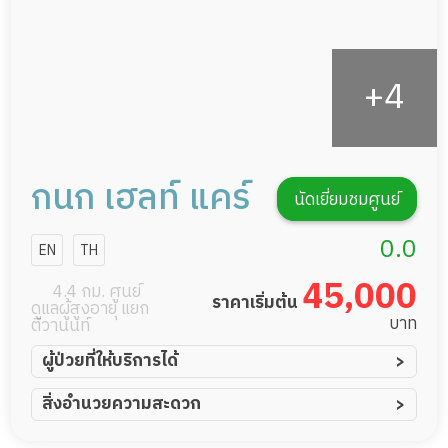
รายงานข้อมูลสุขภาพ
กนก เฮลท์ แคร์
นัดเยี่ยมชมศูนย์
0.0
EN
TH
45,000
4.4 กม. ศูนย์
ราคาเริ่มต้น
ดูแลผู้สูงอายุ แยก
บาท
ติวานนท์
ผู้ป่วยที่ให้บริการได้
ผู้ป่วยอัมพาต อัมพฤกษ์
สิ่งอำนวยความสะดวก
ผู้ป่วยอัลไซเมอร์
ทีมดูแล 24 ชม.