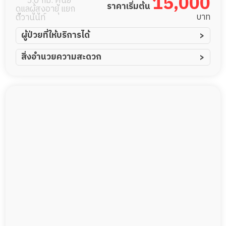
15,000
5.0 กม. ศูนย์
ราคาเริ่มต้น
ดูแลผู้สูงอายุ แยก
บาท
ติวานนท์
ผู้ป่วยที่ให้บริการได้
ผู้ป่วยอัมพาต อัมพฤกษ์
สิ่งอำนวยความสะดวก
ผู้ป่วยอัลไซเมอร์
ทีมดูแล 24 ชม.
ผู้ป่วยโรคหลอดเลือดสมอง
พยาบาลวิชาชีพ
ผู้ป่วยติดเตียง
กล้องวงจรปิด
ผู้ป่วยเส้นเลือดสมองแตก
แพทย์เฉพาะทาง
ผู้ป่วยที่มาพักฟื้นทำแผลกดทับ
อาหารตามโภชนาการ
ผู้ป่วยพักฟื้นหลังผ่าตัด
ดูแลความสะอาด ซักผ้า
กายภาพบำบัด
กิจกรรมนันทนาการ
รายงานข้อมูลสุขภาพ