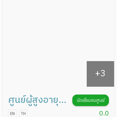
แพทย์เฉพาะทาง
ผู้ป่วยที่มาพักฟื้นทำแผลกดทับ
อาหารตามโภชนาการ
ผู้ป่วยพักฟื้นหลังผ่าตัด
ดูแลความสะอาด ซักผ้า
กายภาพบำบัด
กิจกรรมนันทนาการ
รายงานข้อมูลสุขภาพ
ศูนย์ผู้สูงอายุ
นัดเยี่ยมชมศูนย์
ยันฮี
0.0
EN
TH