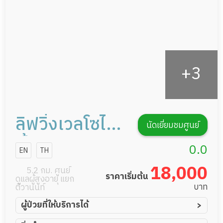
รายงานข้อมูลสุขภาพ
ลิฟวิ่งเวลโซไซ
นัดเยี่ยมชมศูนย์
ตี้
0.0
EN
TH
18,000
5.2 กม. ศูนย์
ราคาเริ่มต้น
ดูแลผู้สูงอายุ แยก
บาท
ติวานนท์
ผู้ป่วยที่ให้บริการได้
ผู้ป่วยอัมพาต อัมพฤกษ์