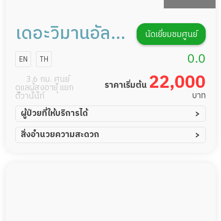
เดอะวิมานอัลติ
นัดเยี่ยมชมศูนย์
เมทแคร์
0.0
EN
TH
22,000
3.6 กม. ศูนย์
ราคาเริ่มต้น
ดูแลผู้สูงอายุ แยก
บาท
ติวานนท์
ผู้ป่วยที่ให้บริการได้
ผู้ป่วยอัมพาต อัมพฤกษ์
สิ่งอำนวยความสะดวก
ผู้ป่วยอัลไซเมอร์
ทีมดูแล 24 ชม.
ผู้ป่วยโรคหลอดเลือดสมอง
สระว่ายน้ำ
ผู้ป่วยติดเตียง
พยาบาลวิชาชีพ
ผู้ป่วยเส้นเลือดสมองแตก
กล้องวงจรปิด
ผู้ป่วยที่มาพักฟื้นทำแผลกดทับ
แพทย์เฉพาะทาง
ผู้ป่วยพักฟื้นหลังผ่าตัด