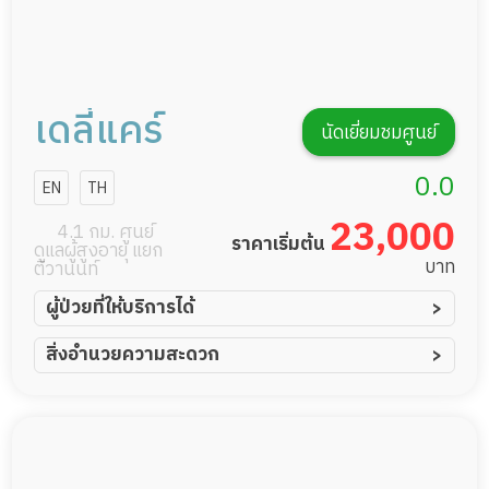
เดลี่แคร์
นัดเยี่ยมชมศูนย์
0.0
EN
TH
23,000
4.1 กม. ศูนย์
ราคาเริ่มต้น
ดูแลผู้สูงอายุ แยก
บาท
ติวานนท์
ผู้ป่วยที่ให้บริการได้
ผู้ป่วยอัมพาต อัมพฤกษ์
สิ่งอำนวยความสะดวก
ผู้ป่วยอัลไซเมอร์
ทีมดูแล 24 ชม.
ผู้ป่วยโรคหลอดเลือดสมอง
พยาบาลวิชาชีพ
ผู้ป่วยติดเตียง
กล้องวงจรปิด
ผู้ป่วยเส้นเลือดสมองแตก