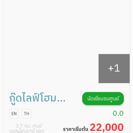
อาหารตามโภชนาการ
ดูแลความสะอาด ซักผ้า
กายภาพบำบัด
กิจกรรมนันทนาการ
รายงานข้อมูลสุขภาพ
กู๊ดไลฟ์โฮม
นัดเยี่ยมชมศูนย์
ประชานิเวศน์
0.0
EN
TH
จตุจักร
22,000
3.7 กม. ศูนย์
ราคาเริ่มต้น
ดูแลผู้สูงอายุ แยก