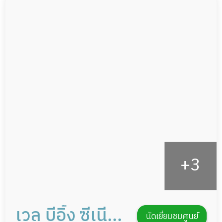
ผู้ป่วยติดเตียง
กล้องวงจรปิด
ผู้ป่วยเส้นเลือดสมองแตก
แพทย์เฉพาะทาง
ผู้ป่วยที่มาพักฟื้นทำแผลกดทับ
อาหารตามโภชนาการ
ผู้ป่วยพักฟื้นหลังผ่าตัด
ดูแลความสะอาด ซักผ้า
กายภาพบำบัด
กิจกรรมนันทนาการ
รายงานข้อมูลสุขภาพ
เวล บีอิ้ง ซีเนียร์
นัดเยี่ยมชมศูนย์