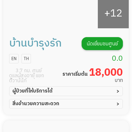
บ้านบำรุงรัก
นัดเยี่ยมชมศูนย์
0.0
EN
TH
18,000
3.7 กม. ศูนย์
ราคาเริ่มต้น
ดูแลผู้สูงอายุ แยก
บาท
ติวานนท์
ผู้ป่วยที่ให้บริการได้
ผู้ป่วยอัมพาต อัมพฤกษ์
สิ่งอำนวยความสะดวก
ผู้ป่วยอัลไซเมอร์
ทีมดูแล 24 ชม.
ผู้ป่วยโรคหลอดเลือดสมอง
พยาบาลวิชาชีพ
ผู้ป่วยติดเตียง
กล้องวงจรปิด