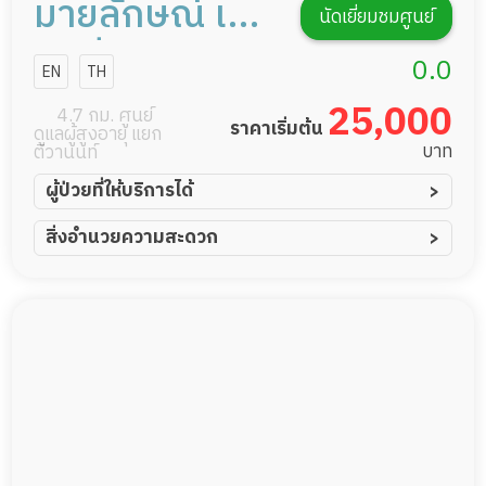
มายลักษณ์ เนอ
นัดเยี่ยมชมศูนย์
ร์สซิ่งโฮม
0.0
EN
TH
บางกรวย
25,000
4.7 กม. ศูนย์
ราคาเริ่มต้น
ดูแลผู้สูงอายุ แยก
บาท
ติวานนท์
ผู้ป่วยที่ให้บริการได้
ผู้ป่วยอัมพาต อัมพฤกษ์
สิ่งอำนวยความสะดวก
ผู้ป่วยอัลไซเมอร์
ทีมดูแล 24 ชม.
ผู้ป่วยโรคหลอดเลือดสมอง
พยาบาลวิชาชีพ
ผู้ป่วยติดเตียง
กล้องวงจรปิด
ผู้ป่วยเส้นเลือดสมองแตก
แพทย์เฉพาะทาง
ผู้ป่วยที่มาพักฟื้นทำแผลกดทับ
อาหารตามโภชนาการ
ผู้ป่วยพักฟื้นหลังผ่าตัด
ดูแลความสะอาด ซักผ้า
กายภาพบำบัด