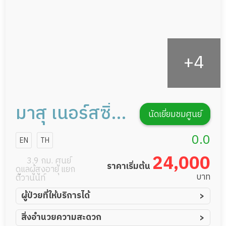
รายงานข้อมูลสุขภาพ
มาสุ เนอร์สซิ่ง
นัดเยี่ยมชมศูนย์
โฮม สาขา
0.0
EN
TH
งามวงศ์วาน
24,000
3.9 กม. ศูนย์
ราคาเริ่มต้น
ดูแลผู้สูงอายุ แยก
บาท
ติวานนท์
ผู้ป่วยที่ให้บริการได้
ผู้ป่วยอัมพาต อัมพฤกษ์
สิ่งอำนวยความสะดวก