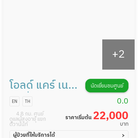
กิจกรรมนันทนาการ
รายงานข้อมูลสุขภาพ
โอลด์ แคร์ เนอ
นัดเยี่ยมชมศูนย์
ร์ส์ซิ่งโฮม
0.0
EN
TH
22,000
4.8 กม. ศูนย์
ราคาเริ่มต้น
ดูแลผู้สูงอายุ แยก
บาท
ติวานนท์
ผู้ป่วยที่ให้บริการได้