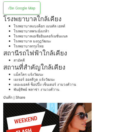
เปิด Google Map
โรงพยาบาลใกล้เคียง
โรงพยาบาลแบงค็อก เมนทัล เฮลท์
โรงพยาบาลพระนั่งเกล้า
โรงพยาบาลเอเชียอินเตอร์เนชั่นแนล
โรงพยาบาล มงกุฎวัฒนะ
โรงพยาบาลกรุงไทย
สถานีรถไฟฟ้าใกล้เคียง
สามัคคี
สถานที่สำคัญใกล้เคียง
แม็คโคร แจ้งวัฒนะ
เมเจอร์ ฮอลลีวูด แจ้งวัฒนะ
เดอะมอลล์ ช็อปปิ้ง เซ็นเตอร์ งามวงศ์วาน
พันธุ์ทิพย์ พลาซ่า งามวงศ์วาน
บันทึก
|
Share