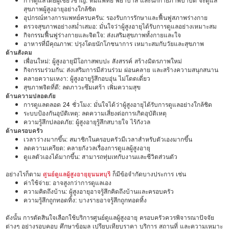
การดูแลโดยผู้เชี่ยวชาญ: ทีมแพทย์ พยาบาล และนักกายภาพบำบัด จะดูแล
สุขภาพผู้สูงอายุอย่างใกล้ชิด
อุปกรณ์ทางการแพทย์ครบครัน: รองรับการรักษาและฟื้นฟูสภาพร่างกาย
ตรวจสุขภาพอย่างสม่ำเสมอ: มั่นใจว่าผู้สูงอายุได้รับการดูแลอย่างเหมาะสม
กิจกรรมฟื้นฟูร่างกายและจิตใจ: ส่งเสริมสุขภาพทั้งกายและใจ
อาหารที่มีคุณภาพ: ปรุงโดยนักโภชนาการ เหมาะสมกับวัยและสุขภาพ
ด้านสังคม
เพื่อนใหม่: ผู้สูงอายุมีโอกาสพบปะ สังสรรค์ สร้างมิตรภาพใหม่
กิจกรรมร่วมกัน: ส่งเสริมการมีส่วนร่วม ผ่อนคลาย และสร้างความสนุกสนาน
คลายความเหงา: ผู้สูงอายุรู้สึกอบอุ่น ไม่โดดเดี่ยว
สุขภาพจิตที่ดี: ลดภาวะซึมเศร้า เพิ่มความสุข
ด้านความปลอดภัย
การดูแลตลอด 24 ชั่วโมง: มั่นใจได้ว่าผู้สูงอายุได้รับการดูแลอย่างใกล้ชิด
ระบบป้องกันอุบัติเหตุ: ลดความเสี่ยงต่อการเกิดอุบัติเหตุ
ความรู้สึกปลอดภัย: ผู้สูงอายุรู้สึกสบายใจ ไร้กังวล
ด้านครอบครัว
เวลาว่างมากขึ้น: สมาชิกในครอบครัวมีเวลาสำหรับตัวเองมากขึ้น
ลดความเครียด: คลายกังวลเรื่องการดูแลผู้สูงอายุ
ดูแลตัวเองได้มากขึ้น: สามารถทุ่มเทกับงานและชีวิตส่วนตัว
อย่างไรก็ตาม
ศูนย์ดูแลผู้สูงอายุยุนนทบุรี
ก็มีข้อจำกัดบางประการ เช่น
ค่าใช้จ่าย: อาจสูงกว่าการดูแลเอง
ความคิดถึงบ้าน: ผู้สูงอายุอาจรู้สึกคิดถึงบ้านและครอบครัว
ความรู้สึกถูกทอดทิ้ง: บางรายอาจรู้สึกถูกทอดทิ้ง
ดังนั้น การตัดสินใจเลือกใช้บริการศูนย์ดูแลผู้สูงอายุ ครอบครัวควรพิจารณาปัจจัย
ต่างๆ อย่างรอบคอบ ศึกษาข้อมูล เปรียบเทียบราคา บริการ สถานที่ และความเหมาะ