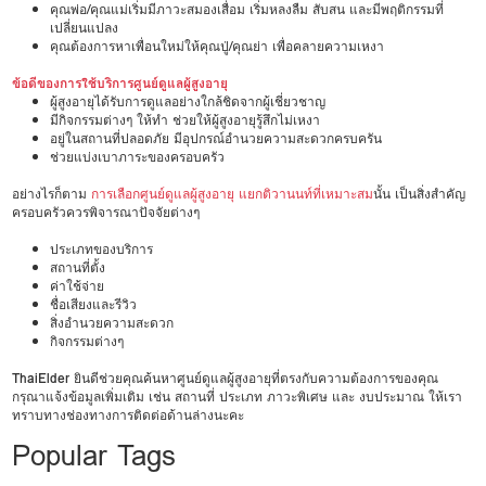
คุณพ่อ/คุณแม่เริ่มมีภาวะสมองเสื่อม เริ่มหลงลืม สับสน และมีพฤติกรรมที่
เปลี่ยนแปลง
คุณต้องการหาเพื่อนใหม่ให้คุณปู่/คุณย่า เพื่อคลายความเหงา
ข้อดีของการใช้บริการศูนย์ดูแลผู้สูงอายุ
ผู้สูงอายุได้รับการดูแลอย่างใกล้ชิดจากผู้เชี่ยวชาญ
มีกิจกรรมต่างๆ ให้ทำ ช่วยให้ผู้สูงอายุรู้สึกไม่เหงา
อยู่ในสถานที่ปลอดภัย มีอุปกรณ์อำนวยความสะดวกครบครัน
ช่วยแบ่งเบาภาระของครอบครัว
อย่างไรก็ตาม
การเลือกศูนย์ดูแลผู้สูงอายุ แยกติวานนท์ที่เหมาะสม
นั้น เป็นสิ่งสำคัญ
ครอบครัวควรพิจารณาปัจจัยต่างๆ
ประเภทของบริการ
สถานที่ตั้ง
ค่าใช้จ่าย
ชื่อเสียงและรีวิว
สิ่งอำนวยความสะดวก
กิจกรรมต่างๆ
ThaiElder
ยินดีช่วยคุณค้นหาศูนย์ดูแลผู้สูงอายุที่ตรงกับความต้องการของคุณ
กรุณาแจ้งข้อมูลเพิ่มเติม เช่น สถานที่ ประเภท ภาวะพิเศษ และ งบประมาณ ให้เรา
ทราบทางช่องทางการติดต่อด้านล่างนะคะ
Popular Tags