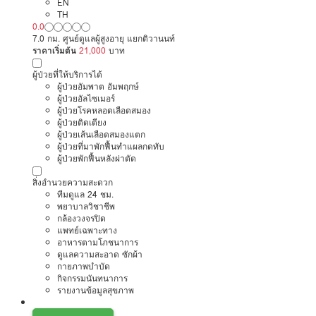
EN
TH
0.0
7.0 กม. ศูนย์ดูแลผู้สูงอายุ แยกติวานนท์
ราคาเริ่มต้น
21,000
บาท
ผู้ป่วยที่ให้บริการได้
ผู้ป่วยอัมพาต อัมพฤกษ์
ผู้ป่วยอัลไซเมอร์
ผู้ป่วยโรคหลอดเลือดสมอง
ผู้ป่วยติดเตียง
ผู้ป่วยเส้นเลือดสมองแตก
ผู้ป่วยที่มาพักฟื้นทำแผลกดทับ
ผู้ป่วยพักฟื้นหลังผ่าตัด
สิ่งอำนวยความสะดวก
ทีมดูแล 24 ชม.
พยาบาลวิชาชีพ
กล้องวงจรปิด
แพทย์เฉพาะทาง
อาหารตามโภชนาการ
ดูแลความสะอาด ซักผ้า
กายภาพบำบัด
กิจกรรมนันทนาการ
รายงานข้อมูลสุขภาพ