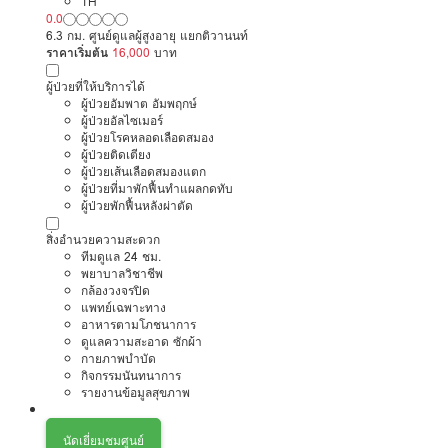
TH
0.0
6.3 กม. ศูนย์ดูแลผู้สูงอายุ แยกติวานนท์
ราคาเริ่มต้น
16,000
บาท
ผู้ป่วยที่ให้บริการได้
ผู้ป่วยอัมพาต อัมพฤกษ์
ผู้ป่วยอัลไซเมอร์
ผู้ป่วยโรคหลอดเลือดสมอง
ผู้ป่วยติดเตียง
ผู้ป่วยเส้นเลือดสมองแตก
ผู้ป่วยที่มาพักฟื้นทำแผลกดทับ
ผู้ป่วยพักฟื้นหลังผ่าตัด
สิ่งอำนวยความสะดวก
ทีมดูแล 24 ชม.
พยาบาลวิชาชีพ
กล้องวงจรปิด
แพทย์เฉพาะทาง
อาหารตามโภชนาการ
ดูแลความสะอาด ซักผ้า
กายภาพบำบัด
กิจกรรมนันทนาการ
รายงานข้อมูลสุขภาพ
นัดเยี่ยมชมศูนย์