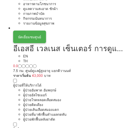
อาหารตามโภชนาการ
ดูแลความสะอาด ซักผ้า
กายภาพบำบัด
กิจกรรมนันทนาการ
รายงานข้อมูลสุขภาพ
นัดเยี่ยมชมศูนย์
อีเอสอี เวลเนส เซ็นเตอร์ การดูแล
ผู้สูงอายุหรือผู้มีภาวะพึ่งพิง
EN
TH
0.0
7.5 กม. ศูนย์ดูแลผู้สูงอายุ แยกติวานนท์
ราคาเริ่มต้น
43,000
บาท
ผู้ป่วยที่ให้บริการได้
ผู้ป่วยอัมพาต อัมพฤกษ์
ผู้ป่วยอัลไซเมอร์
ผู้ป่วยโรคหลอดเลือดสมอง
ผู้ป่วยติดเตียง
ผู้ป่วยเส้นเลือดสมองแตก
ผู้ป่วยที่มาพักฟื้นทำแผลกดทับ
ผู้ป่วยพักฟื้นหลังผ่าตัด