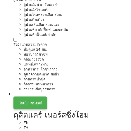
ผู้ป่วยอัมพาต อัมพฤกษ์
ผู้ป่วยอัลไซเมอร์
ผู้ป่วยโรคหลอดเลือดสมอง
ผู้ป่วยติดเตียง
ผู้ป่วยเส้นเลือดสมองแตก
ผู้ป่วยที่มาพักฟื้นทำแผลกดทับ
ผู้ป่วยพักฟื้นหลังผ่าตัด
สิ่งอำนวยความสะดวก
ทีมดูแล 24 ชม.
พยาบาลวิชาชีพ
กล้องวงจรปิด
แพทย์เฉพาะทาง
อาหารตามโภชนาการ
ดูแลความสะอาด ซักผ้า
กายภาพบำบัด
กิจกรรมนันทนาการ
รายงานข้อมูลสุขภาพ
นัดเยี่ยมชมศูนย์
ดุสิตแคร์ เนอร์สซิ่งโฮม
EN
TH