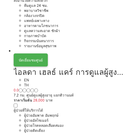
สิ่งอำนวยความสะดวก
ทีมดูแล 24 ชม.
พยาบาลวิชาชีพ
กล้องวงจรปิด
แพทย์เฉพาะทาง
อาหารตามโภชนาการ
ดูแลความสะอาด ซักผ้า
กายภาพบำบัด
กิจกรรมนันทนาการ
รายงานข้อมูลสุขภาพ
นัดเยี่ยมชมศูนย์
ไอลดา เฮลธ์ แคร์ การดูแลผู้สูง
อายุหรือผู้มีภาวะพึ่งพิง
EN
TH
0.0
7.2 กม. ศูนย์ดูแลผู้สูงอายุ แยกติวานนท์
ราคาเริ่มต้น
28,000
บาท
ผู้ป่วยที่ให้บริการได้
ผู้ป่วยอัมพาต อัมพฤกษ์
ผู้ป่วยอัลไซเมอร์
ผู้ป่วยโรคหลอดเลือดสมอง
ผู้ป่วยติดเตียง