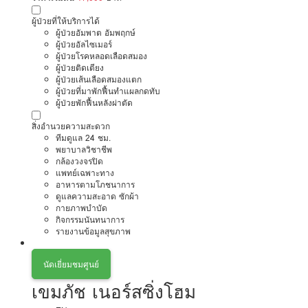
ผู้ป่วยที่ให้บริการได้
ผู้ป่วยอัมพาต อัมพฤกษ์
ผู้ป่วยอัลไซเมอร์
ผู้ป่วยโรคหลอดเลือดสมอง
ผู้ป่วยติดเตียง
ผู้ป่วยเส้นเลือดสมองแตก
ผู้ป่วยที่มาพักฟื้นทำแผลกดทับ
ผู้ป่วยพักฟื้นหลังผ่าตัด
สิ่งอำนวยความสะดวก
ทีมดูแล 24 ชม.
พยาบาลวิชาชีพ
กล้องวงจรปิด
แพทย์เฉพาะทาง
อาหารตามโภชนาการ
ดูแลความสะอาด ซักผ้า
กายภาพบำบัด
กิจกรรมนันทนาการ
รายงานข้อมูลสุขภาพ
นัดเยี่ยมชมศูนย์
เขมภัช เนอร์สซิ่งโฮม