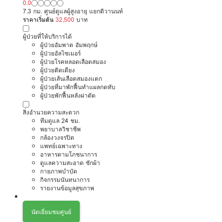
0.0
7.3 กม. ศูนย์ดูแลผู้สูงอายุ แยกติวานนท์
ราคาเริ่มต้น
32,500
บาท
ผู้ป่วยที่ให้บริการได้
ผู้ป่วยอัมพาต อัมพฤกษ์
ผู้ป่วยอัลไซเมอร์
ผู้ป่วยโรคหลอดเลือดสมอง
ผู้ป่วยติดเตียง
ผู้ป่วยเส้นเลือดสมองแตก
ผู้ป่วยที่มาพักฟื้นทำแผลกดทับ
ผู้ป่วยพักฟื้นหลังผ่าตัด
สิ่งอำนวยความสะดวก
ทีมดูแล 24 ชม.
พยาบาลวิชาชีพ
กล้องวงจรปิด
แพทย์เฉพาะทาง
อาหารตามโภชนาการ
ดูแลความสะอาด ซักผ้า
กายภาพบำบัด
กิจกรรมนันทนาการ
รายงานข้อมูลสุขภาพ
นัดเยี่ยมชมศูนย์