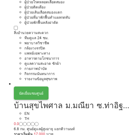
ผู้ป่วยโรคหลอดเลือดสมอง
ผู้ป่วยติดเตียง
ผู้ป่วยเส้นเลือดสมองแตก
ผู้ป่วยที่มาพักฟื้นทำแผลกดทับ
ผู้ป่วยพักฟื้นหลังผ่าตัด
สิ่งอำนวยความสะดวก
ทีมดูแล 24 ชม.
พยาบาลวิชาชีพ
กล้องวงจรปิด
แพทย์เฉพาะทาง
อาหารตามโภชนาการ
ดูแลความสะอาด ซักผ้า
กายภาพบำบัด
กิจกรรมนันทนาการ
รายงานข้อมูลสุขภาพ
นัดเยี่ยมชมศูนย์
บ้านสุขไพศาล ม.มณียา ซ.ท่าอิฐ
นนทบุรี
EN
TH
0.0
6.8 กม. ศูนย์ดูแลผู้สูงอายุ แยกติวานนท์
ราคาเริ่มต้น
17,000
บาท