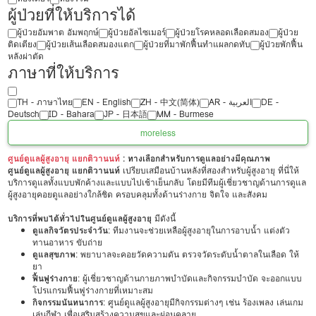
ผู้ป่วยที่ให้บริการได้
ผู้ป่วยอัมพาต อัมพฤกษ์
ผู้ป่วยอัลไซเมอร์
ผู้ป่วยโรคหลอดเลือดสมอง
ผู้ป่วย
ติดเตียง
ผู้ป่วยเส้นเลือดสมองแตก
ผู้ป่วยที่มาพักฟื้นทำแผลกดทับ
ผู้ป่วยพักฟื้น
หลังผ่าตัด
ภาษาที่ให้บริการ
TH - ‏ภาษาไทย
EN - English
ZH - 中文(简体)
‏AR - ‏العربية‏
DE -
Deutsch
ID - Bahara
JP - 日本語
MM - Burmese
more
less
ศูนย์ดูแลผู้สูงอายุ แยกติวานนท์
: ทางเลือกสำหรับการดูแลอย่างมีคุณภาพ
ศูนย์ดูแลผู้สูงอายุ แยกติวานนท์
เปรียบเสมือนบ้านหลังที่สองสำหรับผู้สูงอายุ ที่นี่ให้
บริการดูแลทั้งแบบพักค้างและแบบไปเช้าเย็นกลับ โดยมีทีมผู้เชี่ยวชาญด้านการดูแล
ผู้สูงอายุคอยดูแลอย่างใกล้ชิด ครอบคลุมทั้งด้านร่างกาย จิตใจ และสังคม
บริการที่พบได้ทั่วไปในศูนย์ดูแลผู้สูงอายุ
มีดังนี้
ดูแลกิจวัตรประจำวัน
: ทีมงานจะช่วยเหลือผู้สูงอายุในการอาบน้ำ แต่งตัว
ทานอาหาร ขับถ่าย
ดูแลสุขภาพ
: พยาบาลจะคอยวัดความดัน ตรวจวัดระดับน้ำตาลในเลือด ให้
ยา
ฟื้นฟูร่างกาย
: ผู้เชี่ยวชาญด้านกายภาพบำบัดและกิจกรรมบำบัด จะออกแบบ
โปรแกรมฟื้นฟูร่างกายที่เหมาะสม
กิจกรรมนันทนาการ
: ศูนย์ดูแลผู้สูงอายุมีกิจกรรมต่างๆ เช่น ร้องเพลง เล่นเกม
เล่นกีฬา เพื่อเสริมสร้างความสุขและผ่อนคลาย