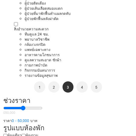
ผู้ป่วยติดเตียง
ผู้ป่วยเส้นเลือดสมองแตก
ผู้ป่วยที่มาพักฟื้นทำแผลกดทับ
ผู้ป่วยพักฟื้นหลังผ่าตัด
สิ่งอำนวยความสะดวก
ทีมดูแล 24 ชม.
พยาบาลวิชาชีพ
กล้องวงจรปิด
แพทย์เฉพาะทาง
อาหารตามโภชนาการ
ดูแลความสะอาด ซักผ้า
กายภาพบำบัด
กิจกรรมนันทนาการ
รายงานข้อมูลสุขภาพ
1
2
3
4
5
ช่วงราคา
0
50,000
ราคา
0 - 50,000
บาท
รูปแบบห้องพัก
ห้องเดียว
ห้องรวม