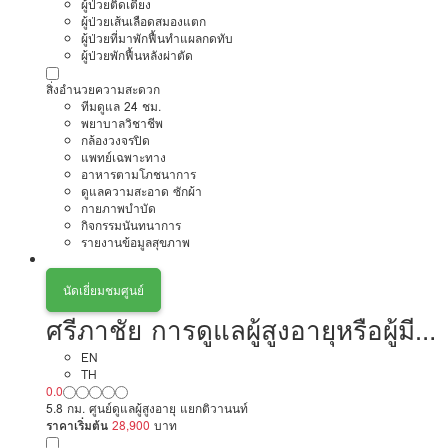
ผู้ป่วยติดเตียง
ผู้ป่วยเส้นเลือดสมองแตก
ผู้ป่วยที่มาพักฟื้นทำแผลกดทับ
ผู้ป่วยพักฟื้นหลังผ่าตัด
สิ่งอำนวยความสะดวก
ทีมดูแล 24 ชม.
พยาบาลวิชาชีพ
กล้องวงจรปิด
แพทย์เฉพาะทาง
อาหารตามโภชนาการ
ดูแลความสะอาด ซักผ้า
กายภาพบำบัด
กิจกรรมนันทนาการ
รายงานข้อมูลสุขภาพ
นัดเยี่ยมชมศูนย์
ศรีภาชัย การดูแลผู้สูงอายุหรือผู้มี
ภาวะพึ่งพิง
EN
TH
0.0
5.8 กม. ศูนย์ดูแลผู้สูงอายุ แยกติวานนท์
ราคาเริ่มต้น
28,900
บาท