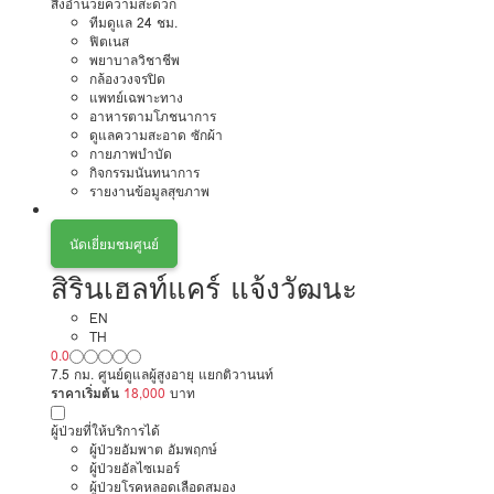
สิ่งอำนวยความสะดวก
ทีมดูแล 24 ชม.
ฟิตเนส
พยาบาลวิชาชีพ
กล้องวงจรปิด
แพทย์เฉพาะทาง
อาหารตามโภชนาการ
ดูแลความสะอาด ซักผ้า
กายภาพบำบัด
กิจกรรมนันทนาการ
รายงานข้อมูลสุขภาพ
นัดเยี่ยมชมศูนย์
สิรินเฮลท์แคร์ แจ้งวัฒนะ
EN
TH
0.0
7.5 กม. ศูนย์ดูแลผู้สูงอายุ แยกติวานนท์
ราคาเริ่มต้น
18,000
บาท
ผู้ป่วยที่ให้บริการได้
ผู้ป่วยอัมพาต อัมพฤกษ์
ผู้ป่วยอัลไซเมอร์
ผู้ป่วยโรคหลอดเลือดสมอง