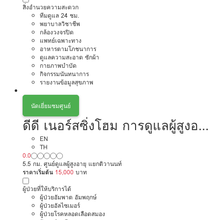
สิ่งอำนวยความสะดวก
ทีมดูแล 24 ชม.
พยาบาลวิชาชีพ
กล้องวงจรปิด
แพทย์เฉพาะทาง
อาหารตามโภชนาการ
ดูแลความสะอาด ซักผ้า
กายภาพบำบัด
กิจกรรมนันทนาการ
รายงานข้อมูลสุขภาพ
นัดเยี่ยมชมศูนย์
ดีดี เนอร์สซิ่งโฮม การดูแลผู้สูงอายุ
หรือผู้มีภาวะพึ่งพิง สาขา 2
EN
TH
0.0
5.5 กม. ศูนย์ดูแลผู้สูงอายุ แยกติวานนท์
ราคาเริ่มต้น
15,000
บาท
ผู้ป่วยที่ให้บริการได้
ผู้ป่วยอัมพาต อัมพฤกษ์
ผู้ป่วยอัลไซเมอร์
ผู้ป่วยโรคหลอดเลือดสมอง