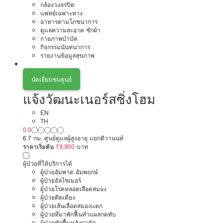
กล้องวงจรปิด
แพทย์เฉพาะทาง
อาหารตามโภชนาการ
ดูแลความสะอาด ซักผ้า
กายภาพบำบัด
กิจกรรมนันทนาการ
รายงานข้อมูลสุขภาพ
นัดเยี่ยมชมศูนย์
แจ้งวัฒนะเนอร์สซิ่งโฮม
EN
TH
0.0
6.7 กม. ศูนย์ดูแลผู้สูงอายุ แยกติวานนท์
ราคาเริ่มต้น
19,900
บาท
ผู้ป่วยที่ให้บริการได้
ผู้ป่วยอัมพาต อัมพฤกษ์
ผู้ป่วยอัลไซเมอร์
ผู้ป่วยโรคหลอดเลือดสมอง
ผู้ป่วยติดเตียง
ผู้ป่วยเส้นเลือดสมองแตก
ผู้ป่วยที่มาพักฟื้นทำแผลกดทับ
ผู้ป่วยพักฟื้นหลังผ่าตัด