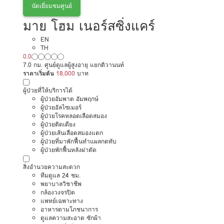
นัดเยี่ยมชมศูนย์
มาย โฮม เนอร์สซิ่งแคร์
EN
TH
0.0
7.0 กม. ศูนย์ดูแลผู้สูงอายุ แยกติวานนท์
ราคาเริ่มต้น
18,000
บาท
ผู้ป่วยที่ให้บริการได้
ผู้ป่วยอัมพาต อัมพฤกษ์
ผู้ป่วยอัลไซเมอร์
ผู้ป่วยโรคหลอดเลือดสมอง
ผู้ป่วยติดเตียง
ผู้ป่วยเส้นเลือดสมองแตก
ผู้ป่วยที่มาพักฟื้นทำแผลกดทับ
ผู้ป่วยพักฟื้นหลังผ่าตัด
สิ่งอำนวยความสะดวก
ทีมดูแล 24 ชม.
พยาบาลวิชาชีพ
กล้องวงจรปิด
แพทย์เฉพาะทาง
อาหารตามโภชนาการ
ดูแลความสะอาด ซักผ้า