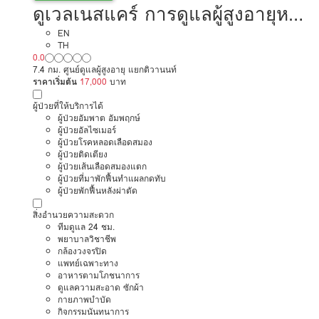
ดูเวลเนสแคร์ การดูแลผู้สูงอายุหรือ
ผู้มีภาวะพึ่งพิง สาขาแจ้งวัฒนะ
EN
TH
0.0
7.4 กม. ศูนย์ดูแลผู้สูงอายุ แยกติวานนท์
ราคาเริ่มต้น
17,000
บาท
ผู้ป่วยที่ให้บริการได้
ผู้ป่วยอัมพาต อัมพฤกษ์
ผู้ป่วยอัลไซเมอร์
ผู้ป่วยโรคหลอดเลือดสมอง
ผู้ป่วยติดเตียง
ผู้ป่วยเส้นเลือดสมองแตก
ผู้ป่วยที่มาพักฟื้นทำแผลกดทับ
ผู้ป่วยพักฟื้นหลังผ่าตัด
สิ่งอำนวยความสะดวก
ทีมดูแล 24 ชม.
พยาบาลวิชาชีพ
กล้องวงจรปิด
แพทย์เฉพาะทาง
อาหารตามโภชนาการ
ดูแลความสะอาด ซักผ้า
กายภาพบำบัด
กิจกรรมนันทนาการ