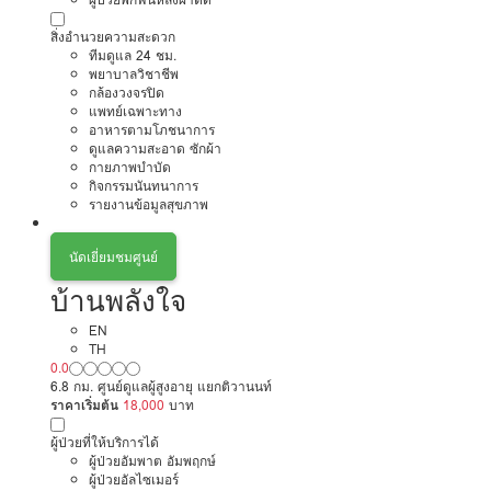
สิ่งอำนวยความสะดวก
ทีมดูแล 24 ชม.
พยาบาลวิชาชีพ
กล้องวงจรปิด
แพทย์เฉพาะทาง
อาหารตามโภชนาการ
ดูแลความสะอาด ซักผ้า
กายภาพบำบัด
กิจกรรมนันทนาการ
รายงานข้อมูลสุขภาพ
นัดเยี่ยมชมศูนย์
บ้านพลังใจ
EN
TH
0.0
6.8 กม. ศูนย์ดูแลผู้สูงอายุ แยกติวานนท์
ราคาเริ่มต้น
18,000
บาท
ผู้ป่วยที่ให้บริการได้
ผู้ป่วยอัมพาต อัมพฤกษ์
ผู้ป่วยอัลไซเมอร์