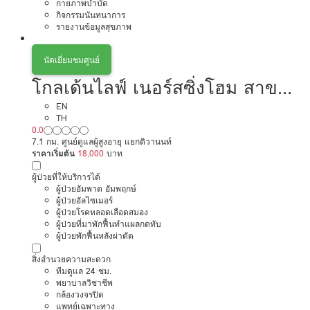
กายภาพบำบัด
กิจกรรมนันทนาการ
รายงานข้อมูลสุขภาพ
นัดเยี่ยมชมศูนย์
โกลเด้นไลฟ์ เนอร์สซิ่งโฮม สาขา
แจ้งวัฒนะ
EN
TH
0.0
7.1 กม. ศูนย์ดูแลผู้สูงอายุ แยกติวานนท์
ราคาเริ่มต้น
18,000
บาท
ผู้ป่วยที่ให้บริการได้
ผู้ป่วยอัมพาต อัมพฤกษ์
ผู้ป่วยอัลไซเมอร์
ผู้ป่วยโรคหลอดเลือดสมอง
ผู้ป่วยที่มาพักฟื้นทำแผลกดทับ
ผู้ป่วยพักฟื้นหลังผ่าตัด
สิ่งอำนวยความสะดวก
ทีมดูแล 24 ชม.
พยาบาลวิชาชีพ
กล้องวงจรปิด
แพทย์เฉพาะทาง