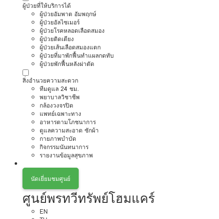
ผู้ป่วยที่ให้บริการได้
ผู้ป่วยอัมพาต อัมพฤกษ์
ผู้ป่วยอัลไซเมอร์
ผู้ป่วยโรคหลอดเลือดสมอง
ผู้ป่วยติดเตียง
ผู้ป่วยเส้นเลือดสมองแตก
ผู้ป่วยที่มาพักฟื้นทำแผลกดทับ
ผู้ป่วยพักฟื้นหลังผ่าตัด
สิ่งอำนวยความสะดวก
ทีมดูแล 24 ชม.
พยาบาลวิชาชีพ
กล้องวงจรปิด
แพทย์เฉพาะทาง
อาหารตามโภชนาการ
ดูแลความสะอาด ซักผ้า
กายภาพบำบัด
กิจกรรมนันทนาการ
รายงานข้อมูลสุขภาพ
นัดเยี่ยมชมศูนย์
ศูนย์พรทวีทรัพย์โฮมแคร์
EN