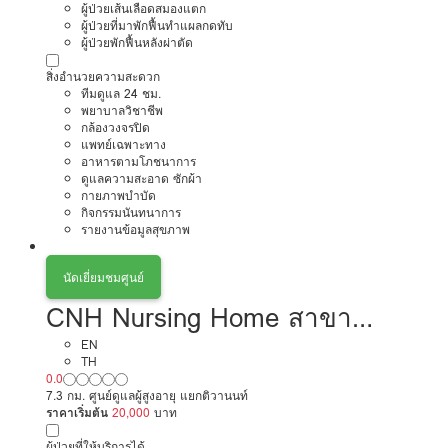
ผู้ป่วยเส้นเลือดสมองแตก
ผู้ป่วยที่มาพักฟื้นทำแผลกดทับ
ผู้ป่วยพักฟื้นหลังผ่าตัด
สิ่งอำนวยความสะดวก
ทีมดูแล 24 ชม.
พยาบาลวิชาชีพ
กล้องวงจรปิด
แพทย์เฉพาะทาง
อาหารตามโภชนาการ
ดูแลความสะอาด ซักผ้า
กายภาพบำบัด
กิจกรรมนันทนาการ
รายงานข้อมูลสุขภาพ
นัดเยี่ยมชมศูนย์
CNH Nursing Home สาขา
รัชดาภิเษก 32
EN
TH
0.0
7.3 กม. ศูนย์ดูแลผู้สูงอายุ แยกติวานนท์
ราคาเริ่มต้น
20,000
บาท
ผู้ป่วยที่ให้บริการได้