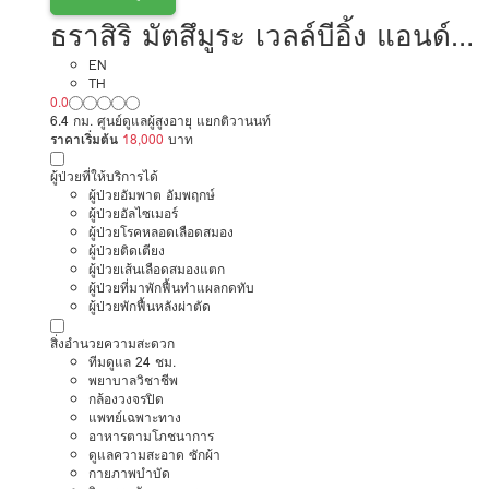
ธราสิริ มัตสึมูระ เวลล์บีอิ้ง แอนด์
โฮมเซอรี่ แคร์ การดูแลผู้สูงอายุ
EN
TH
0.0
หรือผู้มีภาวะพึ่งพิง
6.4 กม. ศูนย์ดูแลผู้สูงอายุ แยกติวานนท์
ราคาเริ่มต้น
18,000
บาท
ผู้ป่วยที่ให้บริการได้
ผู้ป่วยอัมพาต อัมพฤกษ์
ผู้ป่วยอัลไซเมอร์
ผู้ป่วยโรคหลอดเลือดสมอง
ผู้ป่วยติดเตียง
ผู้ป่วยเส้นเลือดสมองแตก
ผู้ป่วยที่มาพักฟื้นทำแผลกดทับ
ผู้ป่วยพักฟื้นหลังผ่าตัด
สิ่งอำนวยความสะดวก
ทีมดูแล 24 ชม.
พยาบาลวิชาชีพ
กล้องวงจรปิด
แพทย์เฉพาะทาง
อาหารตามโภชนาการ
ดูแลความสะอาด ซักผ้า
กายภาพบำบัด