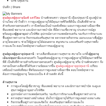
บิ๊กซี ปทุมธานี
บันทึก
|
Share
ศูนย์ดูแลผู้สูงอายุนิมฟ์ แคร์โฮม
บ้านพักคนชรา ปทุมธานี เมืองปทุมธานี ดูแลผู้ป่วย
บ้านใหม่ เข้าใจดีว่า การดูแลผู้สูงอายุให้มีคุณภาพชีวิตที่ดีนั้น เป็นสิ่งที่ท้าทาย
สำหรับหลายครอบครัว เราจึงพร้อมเป็นบ้านหลังที่สอง มอบการดูแลอย่างมืออาชีพ
ทีมแพทย์ พยาบาล และนักกายภาพบำบัด ที่มีความเชี่ยวชาญ ประสบการณ์สูง
พร้อมดูแล
ผู้สูงอายุ
อย่างใกล้ชิด อุปกรณ์ทางการแพทย์ครบครัน รองรับการรักษาและ
ฟื้นฟูสภาพร่างกาย กิจกรรมส่งเสริมสุขภาพ หลากหลายกิจกรรม ออกแบบมาเพื่อผู้สูง
อายุโดยเฉพาะ ช่วยให้ผู้สูงอายุได้ผ่อนคลาย สนุกสนาน และเสริมสร้างสุขภาพทั้ง
กายและใจ ตอบโจทย์ทุกความต้องการของผู้สูงอายุ
ศูนย์ดูแลผู้สูงอายุปทุมธานี
: ทางเลือกที่มอบความสุขกาย สบายใจ แก่ทั้ง
ผู้สูงอายุ
เมืองปทุมธานี
และครอบครัว ในยุคสังคมผู้สูงอายุ การดูแลผู้สูงอายุให้มีคุณภาพชีวิต
ที่ดี เป็นสิ่งที่ท้าทายสำหรับหลายครอบครัว ศูนย์ดูแลผู้สูงอายุ หรือ บ้านพักคนชรา จึง
กลายเป็นทางเลือกที่ได้รับความนิยมมากขึ้น
ศูนย์ดูแลผู้สูงอายุยุปทุมธานี
เปรียบ
เสมือนบ้านหลังที่สอง ที่พร้อมมอบการดูแลอย่างมืออาชีพ ตอบโจทย์ทุกความ
ต้องการของผู้สูงอายุ โดยแบ่งเป็น 4 ด้านหลัก ดังนี้
ด้านสุขภาพ
การดูแลโดยผู้เชี่ยวชาญ: ทีมแพทย์ พยาบาล และนักกายภาพบำบัด จะดูแล
สุขภาพผู้สูงอายุอย่างใกล้ชิด
อุปกรณ์ทางการแพทย์ครบครัน: รองรับการรักษาและฟื้นฟูสภาพร่างกาย
ตรวจสุขภาพอย่างสม่ำเสมอ: มั่นใจว่าผู้สูงอายุได้รับการดูแลอย่างเหมาะสม
กิจกรรมฟื้นฟูร่างกายและจิตใจ: ส่งเสริมสุขภาพทั้งกายและใจ