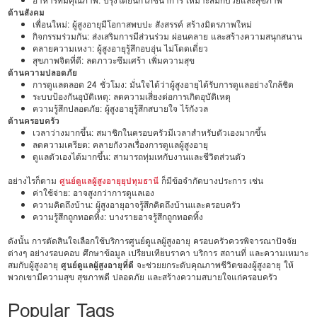
อาหารที่มีคุณภาพ: ปรุงโดยนักโภชนาการ เหมาะสมกับวัยและสุขภาพ
ด้านสังคม
เพื่อนใหม่: ผู้สูงอายุมีโอกาสพบปะ สังสรรค์ สร้างมิตรภาพใหม่
กิจกรรมร่วมกัน: ส่งเสริมการมีส่วนร่วม ผ่อนคลาย และสร้างความสนุกสนาน
คลายความเหงา: ผู้สูงอายุรู้สึกอบอุ่น ไม่โดดเดี่ยว
สุขภาพจิตที่ดี: ลดภาวะซึมเศร้า เพิ่มความสุข
ด้านความปลอดภัย
การดูแลตลอด 24 ชั่วโมง: มั่นใจได้ว่าผู้สูงอายุได้รับการดูแลอย่างใกล้ชิด
ระบบป้องกันอุบัติเหตุ: ลดความเสี่ยงต่อการเกิดอุบัติเหตุ
ความรู้สึกปลอดภัย: ผู้สูงอายุรู้สึกสบายใจ ไร้กังวล
ด้านครอบครัว
เวลาว่างมากขึ้น: สมาชิกในครอบครัวมีเวลาสำหรับตัวเองมากขึ้น
ลดความเครียด: คลายกังวลเรื่องการดูแลผู้สูงอายุ
ดูแลตัวเองได้มากขึ้น: สามารถทุ่มเทกับงานและชีวิตส่วนตัว
อย่างไรก็ตาม
ศูนย์ดูแลผู้สูงอายุยุปทุมธานี
ก็มีข้อจำกัดบางประการ เช่น
ค่าใช้จ่าย: อาจสูงกว่าการดูแลเอง
ความคิดถึงบ้าน: ผู้สูงอายุอาจรู้สึกคิดถึงบ้านและครอบครัว
ความรู้สึกถูกทอดทิ้ง: บางรายอาจรู้สึกถูกทอดทิ้ง
ดังนั้น การตัดสินใจเลือกใช้บริการศูนย์ดูแลผู้สูงอายุ ครอบครัวควรพิจารณาปัจจัย
ต่างๆ อย่างรอบคอบ ศึกษาข้อมูล เปรียบเทียบราคา บริการ สถานที่ และความเหมาะ
สมกับผู้สูงอายุ
ศูนย์ดูแลผู้สูงอายุที่ดี
จะช่วยยกระดับคุณภาพชีวิตของผู้สูงอายุ ให้
พวกเขามีความสุข สุขภาพดี ปลอดภัย และสร้างความสบายใจแก่ครอบครัว
Popular Tags