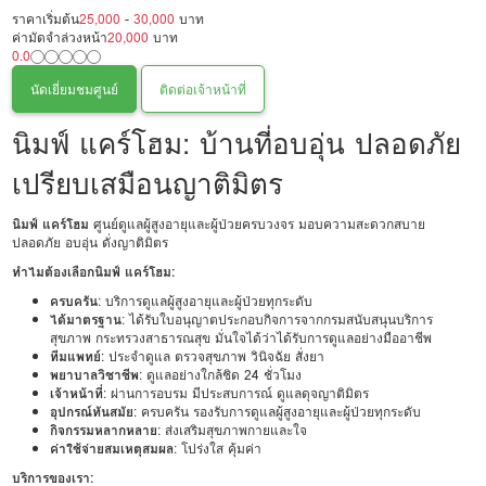
ราคาเริ่มต้น
25,000
-
30,000
บาท
ค่ามัดจำล่วงหน้า
20,000
บาท
0.0
นัดเยี่ยมชมศูนย์
ติดต่อเจ้าหน้าที่
นิมฟ์ แคร์โฮม: บ้านที่อบอุ่น ปลอดภัย
เปรียบเสมือนญาติมิตร
นิมฟ์ แคร์โฮม
ศูนย์ดูแลผู้สูงอายุและผู้ป่วยครบวงจร มอบความสะดวกสบาย
ปลอดภัย อบอุ่น ดั่งญาติมิตร
ทำไมต้องเลือกนิมฟ์ แคร์โฮม:
ครบครัน
: บริการดูแลผู้สูงอายุและผู้ป่วยทุกระดับ
ได้มาตรฐาน
: ได้รับใบอนุญาตประกอบกิจการจากกรมสนับสนุนบริการ
สุขภาพ กระทรวงสาธารณสุข มั่นใจได้ว่าได้รับการดูแลอย่างมืออาชีพ
ทีมแพทย์
: ประจำดูแล ตรวจสุขภาพ วินิจฉัย สั่งยา
พยาบาลวิชาชีพ
: ดูแลอย่างใกล้ชิด 24 ชั่วโมง
เจ้าหน้าที่
: ผ่านการอบรม มีประสบการณ์ ดูแลดุจญาติมิตร
อุปกรณ์ทันสมัย
: ครบครัน รองรับการดูแลผู้สูงอายุและผู้ป่วยทุกระดับ
กิจกรรมหลากหลาย
: ส่งเสริมสุขภาพกายและใจ
ค่าใช้จ่ายสมเหตุสมผล
: โปร่งใส คุ้มค่า
บริการของเรา: