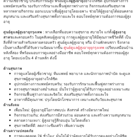
ความเชี่ยวชาญ ประสบการณ์สูง พร้อมดูแล
ผู้สูงอายุ
อย่างใกล้ชิด อุปกรณ์ทางการ
แพทย์ครบครัน รองรับการรักษาและฟื้นฟูสภาพร่างกาย กิจกรรมส่งเสริมสุขภาพ
หลากหลายกิจกรรม ออกแบบมาเพื่อผู้สูงอายุโดยเฉพาะ ช่วยให้ผู้สูงอายุได้ผ่อนคลาย
สนุกสนาน และเสริมสร้างสุขภาพทั้งกายและใจ ตอบโจทย์ทุกความต้องการของผู้สูง
อายุ
ศูนย์ดูแลผู้สูงอายุกรุงเทพ
: ทางเลือกที่มอบความสุขกาย สบายใจ แก่ทั้ง
ผู้สูงอายุ
สาทร
และครอบครัว ในยุคสังคมผู้สูงอายุ การดูแลผู้สูงอายุให้มีคุณภาพชีวิตที่ดี เป็น
สิ่งที่ท้าทายสำหรับหลายครอบครัว ศูนย์ดูแลผู้สูงอายุ หรือ บ้านพักคนชรา จึงกลาย
เป็นทางเลือกที่ได้รับความนิยมมากขึ้น
ศูนย์ดูแลผู้สูงอายุยุกรุงเทพ
เปรียบเสมือนบ้าน
หลังที่สอง ที่พร้อมมอบการดูแลอย่างมืออาชีพ ตอบโจทย์ทุกความต้องการของผู้สูง
อายุ โดยแบ่งเป็น 4 ด้านหลัก ดังนี้
ด้านสุขภาพ
การดูแลโดยผู้เชี่ยวชาญ: ทีมแพทย์ พยาบาล และนักกายภาพบำบัด จะดูแล
สุขภาพผู้สูงอายุอย่างใกล้ชิด
อุปกรณ์ทางการแพทย์ครบครัน: รองรับการรักษาและฟื้นฟูสภาพร่างกาย
ตรวจสุขภาพอย่างสม่ำเสมอ: มั่นใจว่าผู้สูงอายุได้รับการดูแลอย่างเหมาะสม
กิจกรรมฟื้นฟูร่างกายและจิตใจ: ส่งเสริมสุขภาพทั้งกายและใจ
อาหารที่มีคุณภาพ: ปรุงโดยนักโภชนาการ เหมาะสมกับวัยและสุขภาพ
ด้านสังคม
เพื่อนใหม่: ผู้สูงอายุมีโอกาสพบปะ สังสรรค์ สร้างมิตรภาพใหม่
กิจกรรมร่วมกัน: ส่งเสริมการมีส่วนร่วม ผ่อนคลาย และสร้างความสนุกสนาน
คลายความเหงา: ผู้สูงอายุรู้สึกอบอุ่น ไม่โดดเดี่ยว
สุขภาพจิตที่ดี: ลดภาวะซึมเศร้า เพิ่มความสุข
ด้านความปลอดภัย
การดูแลตลอด 24 ชั่วโมง: มั่นใจได้ว่าผู้สูงอายุได้รับการดูแลอย่างใกล้ชิด