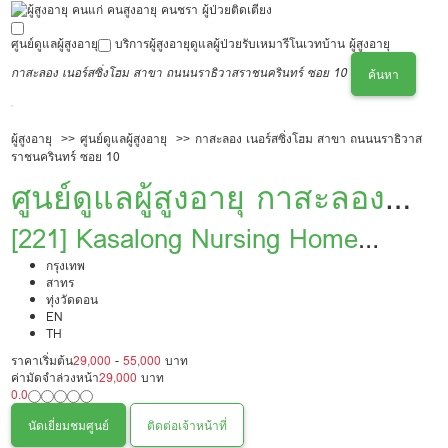
ศูนย์ดูแลผู้สูงอายุ
บริการผู้สูงอายุ
ดูแลผู้ป่วย
รับเหมารีโนเวทบ้าน ผู้สูงอายุ
กาสะลอง เนอร์สซิ่งโฮม สาขา ถนนนราธิวาสราชนครินทร์ ซอย 10
ค้นหา
ผู้สูงอายุ
ศูนย์ดูแลผู้สูงอายุ
กาสะลอง เนอร์สซิ่งโฮม สาขา ถนนนราธิวาส
ราชนครินทร์ ซอย 10
ศูนย์ดูแลผู้สูงอายุ กาสะลอง
เนอร์สซิ่งโฮม สาขา ถนน
[221] Kasalong Nursing Home
Branch Narathiwat Road Soi 10
กรุงเทพ
นราธิวาสราชนครินทร์ ซอย
สาทร
ทุ่งวัดดอน
10
EN
TH
ราคาเริ่มต้น
29,000
-
55,000
บาท
ค่ามัดจำล่วงหน้า
29,000
บาท
0.0
นัดเยี่ยมชมศูนย์
ติดต่อเจ้าหน้าที่