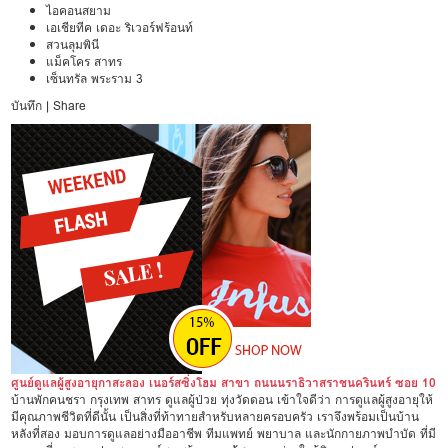
ไอคอนสยาม
เอเชียทีค เดอะ ริเวอร์ฟร้อนท์
สวนลุมพินี
แม็คโคร สาทร
เซ็นทรัล พระราม 3
บันทึก
|
Share
ศูนย์ดูแลผู้สูงอายุกาสะลอง เนอร์สซิ่งโฮม สาขา ถนนนราธิวาสราชนครินทร์ ซอย 10
บ้านพักคนชรา กรุงเทพ สาทร ดูแลผู้ป่วย ทุ่งวัดดอน เข้าใจดีว่า การดูแลผู้สูงอายุให้
มีคุณภาพชีวิตที่ดีนั้น เป็นสิ่งที่ท้าทายสำหรับหลายครอบครัว เราจึงพร้อมเป็นบ้าน
หลังที่สอง มอบการดูแลอย่างมืออาชีพ ทีมแพทย์ พยาบาล และนักกายภาพบำบัด ที่มี