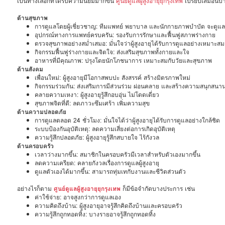
เป็นทางเลือกที่ได้รับความนิยมมากขึ้น
ศูนย์ดูแลผู้สูงอายุยุกรุงเทพ
เปรียบเสมือนบ้า
ด้านสุขภาพ
การดูแลโดยผู้เชี่ยวชาญ: ทีมแพทย์ พยาบาล และนักกายภาพบำบัด จะดูแลสุ
อุปกรณ์ทางการแพทย์ครบครัน: รองรับการรักษาและฟื้นฟูสภาพร่างกาย
ตรวจสุขภาพอย่างสม่ำเสมอ: มั่นใจว่าผู้สูงอายุได้รับการดูแลอย่างเหมาะสม
กิจกรรมฟื้นฟูร่างกายและจิตใจ: ส่งเสริมสุขภาพทั้งกายและใจ
อาหารที่มีคุณภาพ: ปรุงโดยนักโภชนาการ เหมาะสมกับวัยและสุขภาพ
ด้านสังคม
เพื่อนใหม่: ผู้สูงอายุมีโอกาสพบปะ สังสรรค์ สร้างมิตรภาพใหม่
กิจกรรมร่วมกัน: ส่งเสริมการมีส่วนร่วม ผ่อนคลาย และสร้างความสนุกสนา
คลายความเหงา: ผู้สูงอายุรู้สึกอบอุ่น ไม่โดดเดี่ยว
สุขภาพจิตที่ดี: ลดภาวะซึมเศร้า เพิ่มความสุข
ด้านความปลอดภัย
การดูแลตลอด 24 ชั่วโมง: มั่นใจได้ว่าผู้สูงอายุได้รับการดูแลอย่างใกล้ชิด
ระบบป้องกันอุบัติเหตุ: ลดความเสี่ยงต่อการเกิดอุบัติเหตุ
ความรู้สึกปลอดภัย: ผู้สูงอายุรู้สึกสบายใจ ไร้กังวล
ด้านครอบครัว
เวลาว่างมากขึ้น: สมาชิกในครอบครัวมีเวลาสำหรับตัวเองมากขึ้น
ลดความเครียด: คลายกังวลเรื่องการดูแลผู้สูงอายุ
ดูแลตัวเองได้มากขึ้น: สามารถทุ่มเทกับงานและชีวิตส่วนตัว
อย่างไรก็ตาม
ศูนย์ดูแลผู้สูงอายุยุกรุงเทพ
ก็มีข้อจำกัดบางประการ เช่น
ค่าใช้จ่าย: อาจสูงกว่าการดูแลเอง
ความคิดถึงบ้าน: ผู้สูงอายุอาจรู้สึกคิดถึงบ้านและครอบครัว
ความรู้สึกถูกทอดทิ้ง: บางรายอาจรู้สึกถูกทอดทิ้ง