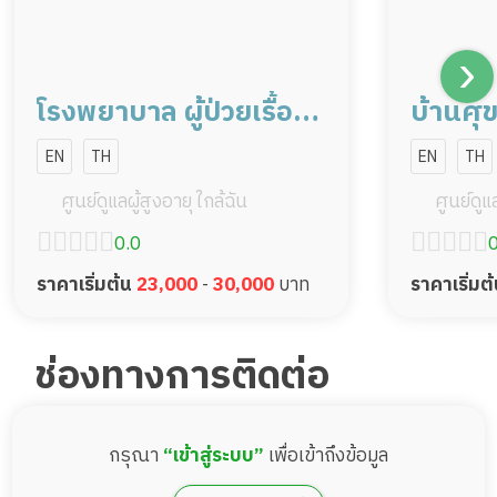
โรงพยาบาล ผู้ป่วยเรื้อรัง
บ้านศุ
ศุขเวช เนอสซิ่งโฮม
44
EN
TH
EN
TH
ศูนย์ดูแลผู้สูงอายุ ใกล้ฉัน
ศูนย์ดูแล
0.0
0
ราคาเริ่มต้น
23,000
-
30,000
บาท
ราคาเริ่มต
ช่องทางการติดต่อ
กรุณา
“เข้าสู่ระบบ”
เพื่อเข้าถึงข้อมูล