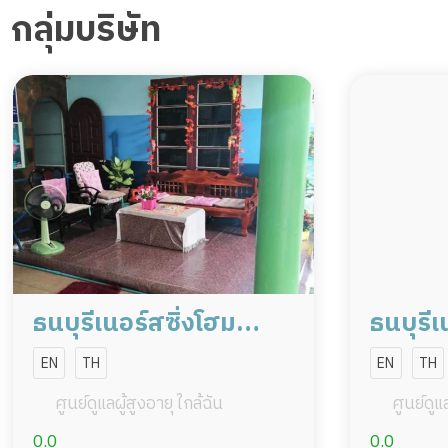
กลุ่มบริษัท
ธนบุรีเนอร์สซิ่งโฮม
ธนบุรีเ
สาขาหมู่บ้านเศรษฐกิจ
สาขาพ
EN
TH
EN
TH
22-20
ซอย 7 (
ศูนย์ดูแลผู้สูงอายุ ใกล้ฉัน
ศูนย์ดูแล
0.0
0.0