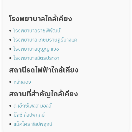
โรงพยาบาลใกล้เคียง
โรงพยาบาลราชพิพัฒน์
โรงพยาบาล เกษมราษฎร์บางแค
โรงพยาบาลบุญญาเวช
โรงพยาบาลมิตรประชา
สถานีรถไฟฟ้าใกล้เคียง
หลักสอง
สถานที่สำคัญใกล้เคียง
ดิ เอ็กซ์เพลส มอลล์
บิ๊กซี กัลปพฤกษ์
แม็คโคร กัลปพฤกษ์