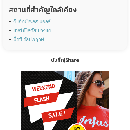
สถานที่สำคัญใกล้เคียง
ดิ เอ็กซ์เพลส มอลล์
เทสโก้ โลตัส บางแค
บิ๊กซี กัลปพฤกษ์
บันทึก
|
Share