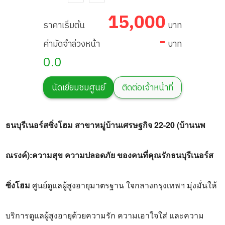
เศรษฐกิจ 22-20
Setthakit Village
15,000
(บ้านนพณรงค์)
Branch 22-20
ราคาเริ่มต้น
บาท
-
ค่ามัดจำล่วงหน้า
บาท
(Ban
0.0
Noppanarong)
นัดเยี่ยมชมศูนย์
ติดต่อเจ้าหน้าที่
ธนบุรีเนอร์สซิ่งโฮม สาขาหมู่บ้านเศรษฐกิจ 22-20 (บ้านนพ
ณรงค์):
ความสุข ความปลอดภัย ของคนที่คุณรัก
ธนบุรีเนอร์ส
ซิ่งโฮม
ศูนย์ดูแลผู้สูงอายุมาตรฐาน ใจกลางกรุงเทพฯ มุ่งมั่นให้
บริการดูแลผู้สูงอายุด้วยความรัก ความเอาใจใส่ และความ