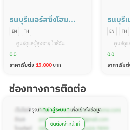
ธนบุรีเนอร์สซิ่งโฮม
ธนบุรีเ
สาขาหมู่บ้านเศรษฐกิจ
สาขาลา
EN
TH
EN
TH
22-20 (บ้านนพณรงค์)
ศูนย์ดูแลผู้สูงอายุ ใกล้ฉัน
ศูนย์ดูแล
0.0
0.0
ราคาเริ่มต้น
15,000
บาท
ราคาเริ่มต
ช่องทางการติดต่อ
กรุณา
“เข้าสู่ระบบ”
เพื่อเข้าถึงข้อมูล
ติดต่อเจ้าหน้าที่