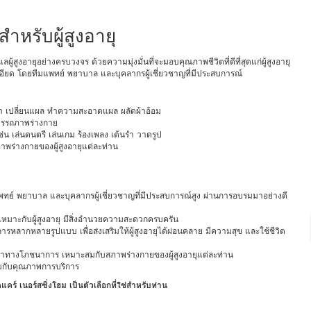
ำหรับผู้สูงอายุ
ู้สูงอายุอย่างครบวงจร ด้วยความมุ่งมั่นที่จะมอบคุณภาพชีวิตที่ดีที่สุดแก่ผู้สูงอายุ
ะเอียด โดยทีมแพทย์ พยาบาล และบุคลากรผู้เชี่ยวชาญที่มีประสบการณ์
ยา เปลี่ยนแผล ทำความสะอาดแผล ผลัดผ้าอ้อม
สมรรถภาพร่างกาย
ช่น เล่นดนตรี เล่นเกม ร้องเพลง เต้นรำ วาดรูป
พร่างกายของผู้สูงอายุแต่ละท่าน
แพทย์ พยาบาล และบุคลากรผู้เชี่ยวชาญที่มีประสบการณ์สูง ผ่านการอบรมมาอย่างดี
เหมาะกับผู้สูงอายุ มีสิ่งอำนวยความสะดวกครบครัน
รหลากหลายรูปแบบ เพื่อส่งเสริมให้ผู้สูงอายุได้ผ่อนคลาย มีความสุข และใช้ชีวิต
ณค่าทางโภชนาการ เหมาะสมกับสภาพร่างกายของผู้สูงอายุแต่ละท่าน
สมกับคุณภาพการบริการ
์ เนอร์สซิ่งโฮม เป็นตัวเลือกที่ใช่สำหรับท่าน