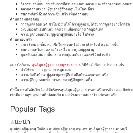
กิจกรรมร่วมกัน: ส่งเสริมการมีส่วนร่วม ผ่อนคลาย และสร้างความสนุกสนา
คลายความเหงา: ผู้สูงอายุรู้สึกอบอุ่น ไม่โดดเดี่ยว
สุขภาพจิตที่ดี: ลดภาวะซึมเศร้า เพิ่มความสุข
ด้านความปลอดภัย
การดูแลตลอด 24 ชั่วโมง: มั่นใจได้ว่าผู้สูงอายุได้รับการดูแลอย่างใกล้ชิด
ระบบป้องกันอุบัติเหตุ: ลดความเสี่ยงต่อการเกิดอุบัติเหตุ
ความรู้สึกปลอดภัย: ผู้สูงอายุรู้สึกสบายใจ ไร้กังวล
ด้านครอบครัว
เวลาว่างมากขึ้น: สมาชิกในครอบครัวมีเวลาสำหรับตัวเองมากขึ้น
ลดความเครียด: คลายกังวลเรื่องการดูแลผู้สูงอายุ
ดูแลตัวเองได้มากขึ้น: สามารถทุ่มเทกับงานและชีวิตส่วนตัว
อย่างไรก็ตาม
ศูนย์ดูแลผู้สูงอายุยุสมุทรปราการ
ก็มีข้อจำกัดบางประการ เช่น
ค่าใช้จ่าย: อาจสูงกว่าการดูแลเอง
ความคิดถึงบ้าน: ผู้สูงอายุอาจรู้สึกคิดถึงบ้านและครอบครัว
ความรู้สึกถูกทอดทิ้ง: บางรายอาจรู้สึกถูกทอดทิ้ง
ดังนั้น การตัดสินใจเลือกใช้บริการศูนย์ดูแลผู้สูงอายุ ครอบครัวควรพิจารณาปัจจ
เขามีความสุข สุขภาพดี ปลอดภัย และสร้างความสบายใจแก่ครอบครัว
Popular Tags
แนะนำ
ศูนย์ดูแลผู้สูงอายุ ใกล้ฉัน
ศูนย์ดูแลผู้สูงอายุ กรุงเทพ
ศูนย์ดูแลผู้สูงอายุ นนทบุรี