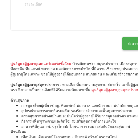
ส่งควา
ศูนย์ดูแลผู้สูงอายุเทคแคร์เนอร์สซิ่งโฮม
บ้านพักคนชรา สมุทรปราการ เมืองสมุทรปราก
มืออาชีพ ทีมแพทย์ พยาบาล และนักกายภาพบำบัด ที่มีความเชี่ยวชาญ ประสบการ
ผู้สูงอายุโดยเฉพาะ ช่วยให้ผู้สูงอายุได้ผ่อนคลาย สนุกสนาน และเสริมสร้างสุขภา
ศูนย์ดูแลผู้สูงอายุสมุทรปราการ
: ทางเลือกที่มอบความสุขกาย สบายใจ แก่ทั้ง
ผู้ส
ชรา จึงกลายเป็นทางเลือกที่ได้รับความนิยมมากขึ้น
ศูนย์ดูแลผู้สูงอายุยุสมุทรปรา
ด้านสุขภาพ
การดูแลโดยผู้เชี่ยวชาญ: ทีมแพทย์ พยาบาล และนักกายภาพบำบัด จะดูแลสุ
อุปกรณ์ทางการแพทย์ครบครัน: รองรับการรักษาและฟื้นฟูสภาพร่างกาย
ตรวจสุขภาพอย่างสม่ำเสมอ: มั่นใจว่าผู้สูงอายุได้รับการดูแลอย่างเหมาะสม
กิจกรรมฟื้นฟูร่างกายและจิตใจ: ส่งเสริมสุขภาพทั้งกายและใจ
อาหารที่มีคุณภาพ: ปรุงโดยนักโภชนาการ เหมาะสมกับวัยและสุขภาพ
ด้านสังคม
เพื่อนใหม่: ผู้สูงอายุมีโอกาสพบปะ สังสรรค์ สร้างมิตรภาพใหม่