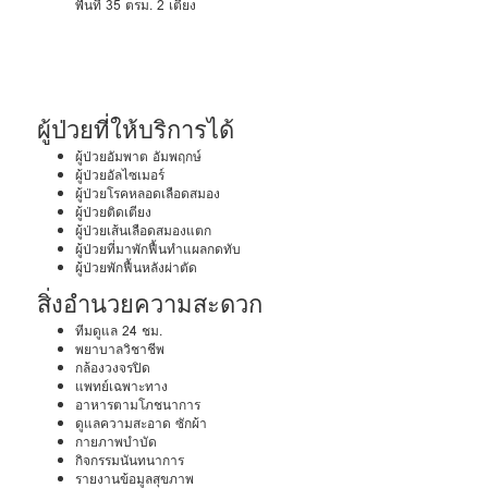
พื้นที่ 35 ตรม.
2 เตียง
ผู้ป่วยที่ให้บริการได้
ผู้ป่วยอัมพาต อัมพฤกษ์
ผู้ป่วยอัลไซเมอร์
ผู้ป่วยโรคหลอดเลือดสมอง
ผู้ป่วยติดเตียง
ผู้ป่วยเส้นเลือดสมองแตก
ผู้ป่วยที่มาพักฟื้นทำแผลกดทับ
ผู้ป่วยพักฟื้นหลังผ่าตัด
สิ่งอำนวยความสะดวก
ทีมดูแล 24 ชม.
พยาบาลวิชาชีพ
กล้องวงจรปิด
แพทย์เฉพาะทาง
อาหารตามโภชนาการ
ดูแลความสะอาด ซักผ้า
กายภาพบำบัด
กิจกรรมนันทนาการ
รายงานข้อมูลสุขภาพ