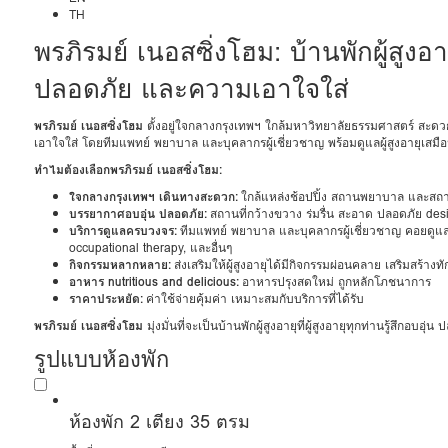
TH
พรภิรมย์ เนอสซิ่งโฮม: บ้านพักผู้สู
ปลอดภัย และความเอาใจใส่
พรภิรมย์ เนอสซิ่งโฮม
ตั้งอยู่ใจกลางกรุงเทพฯ ใกล้มหาวิทยาลัยธรรมศาสตร์ สะดวกต
เอาใจใส่ โดยทีมแพทย์ พยาบาล และบุคลากรผู้เชี่ยวชาญ พร้อมดูแลผู้สูงอายุเส
ทำไมต้องเลือกพรภิรมย์ เนอสซิ่งโฮม:
ใจกลางกรุงเทพฯ เดินทางสะดวก:
ใกล้แหล่งช้อปปิ้ง สถานพยาบาล และสถา
บรรยากาศอบอุ่น ปลอดภัย:
สถานที่กว้างขวาง ร่มรื่น สะอาด ปลอดภัย desig
บริการดูแลครบวงจร:
ทีมแพทย์ พยาบาล และบุคลากรผู้เชี่ยวชาญ คอยดูแ
occupational therapy, และอื่นๆ
กิจกรรมหลากหลาย:
ส่งเสริมให้ผู้สูงอายุได้มีกิจกรรมผ่อนคลาย เสริมสร้าง
อาหาร nutritious and delicious:
อาหารปรุงสดใหม่ ถูกหลักโภชนาการ
ราคาประหยัด:
ค่าใช้จ่ายคุ้มค่า เหมาะสมกับบริการที่ได้รับ
พรภิรมย์ เนอสซิ่งโฮม
มุ่งมั่นที่จะเป็นบ้านพักผู้สูงอายุที่ผู้สูงอายุทุกท่านรู้สึกอบอ
รูปแบบห้องพัก
ห้องพัก 2 เตียง 35 ตรม