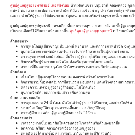
ศูนย์ดูแลผู้สูงอายุพรภิรมย์ เนอสซิ่งโฮม
บ้านพักคนชรา ปทุมธานี คลองหลวง ดูแลผู้ป
แพทย์ พยาบาล และนักกายภาพบำบัด ที่มีความเชี่ยวชาญ ประสบการณ์สูง พร้อม
เฉพาะ ช่วยให้ผู้สูงอายุได้ผ่อนคลาย สนุกสนาน และเสริมสร้างสุขภาพทั้งกายและใ
ศูนย์ดูแลผู้สูงอายุปทุมธานี
: ทางเลือกที่มอบความสุขกาย สบายใจ แก่ทั้ง
ผู้สูงอา
เป็นทางเลือกที่ได้รับความนิยมมากขึ้น
ศูนย์ดูแลผู้สูงอายุยุปทุมธานี
เปรียบเสมือนบ้
ด้านสุขภาพ
การดูแลโดยผู้เชี่ยวชาญ: ทีมแพทย์ พยาบาล และนักกายภาพบำบัด จะดูแลสุ
อุปกรณ์ทางการแพทย์ครบครัน: รองรับการรักษาและฟื้นฟูสภาพร่างกาย
ตรวจสุขภาพอย่างสม่ำเสมอ: มั่นใจว่าผู้สูงอายุได้รับการดูแลอย่างเหมาะสม
กิจกรรมฟื้นฟูร่างกายและจิตใจ: ส่งเสริมสุขภาพทั้งกายและใจ
อาหารที่มีคุณภาพ: ปรุงโดยนักโภชนาการ เหมาะสมกับวัยและสุขภาพ
ด้านสังคม
เพื่อนใหม่: ผู้สูงอายุมีโอกาสพบปะ สังสรรค์ สร้างมิตรภาพใหม่
กิจกรรมร่วมกัน: ส่งเสริมการมีส่วนร่วม ผ่อนคลาย และสร้างความสนุกสนา
คลายความเหงา: ผู้สูงอายุรู้สึกอบอุ่น ไม่โดดเดี่ยว
สุขภาพจิตที่ดี: ลดภาวะซึมเศร้า เพิ่มความสุข
ด้านความปลอดภัย
การดูแลตลอด 24 ชั่วโมง: มั่นใจได้ว่าผู้สูงอายุได้รับการดูแลอย่างใกล้ชิด
ระบบป้องกันอุบัติเหตุ: ลดความเสี่ยงต่อการเกิดอุบัติเหตุ
ความรู้สึกปลอดภัย: ผู้สูงอายุรู้สึกสบายใจ ไร้กังวล
ด้านครอบครัว
เวลาว่างมากขึ้น: สมาชิกในครอบครัวมีเวลาสำหรับตัวเองมากขึ้น
ลดความเครียด: คลายกังวลเรื่องการดูแลผู้สูงอายุ
ดูแลตัวเองได้มากขึ้น: สามารถทุ่มเทกับงานและชีวิตส่วนตัว