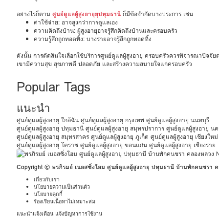
อย่างไรก็ตาม
ศูนย์ดูแลผู้สูงอายุยุปทุมธานี
ก็มีข้อจำกัดบางประการ เช่น
ค่าใช้จ่าย: อาจสูงกว่าการดูแลเอง
ความคิดถึงบ้าน: ผู้สูงอายุอาจรู้สึกคิดถึงบ้านและครอบครัว
ความรู้สึกถูกทอดทิ้ง: บางรายอาจรู้สึกถูกทอดทิ้ง
ดังนั้น การตัดสินใจเลือกใช้บริการศูนย์ดูแลผู้สูงอายุ ครอบครัวควรพิจารณาปัจจ
เขามีความสุข สุขภาพดี ปลอดภัย และสร้างความสบายใจแก่ครอบครัว
Popular Tags
แนะนำ
ศูนย์ดูแลผู้สูงอายุ ใกล้ฉัน
ศูนย์ดูแลผู้สูงอายุ กรุงเทพ
ศูนย์ดูแลผู้สูงอายุ นนทบุรี
ศูนย์ดูแลผู้สูงอายุ ปทุมธานี
ศูนย์ดูแลผู้สูงอายุ สมุทรปราการ
ศูนย์ดูแลผู้สูงอายุ 
ศูนย์ดูแลผู้สูงอายุ สมุทรสาคร
ศูนย์ดูแลผู้สูงอายุ ภูเก็ต
ศูนย์ดูแลผู้สูงอายุ เชียงใหม่
ศูนย์ดูแลผู้สูงอายุ โคราช
ศูนย์ดูแลผู้สูงอายุ ขอนแก่น
ศูนย์ดูแลผู้สูงอายุ เชียงราย
Copyright © พรภิรมย์ เนอสซิ่งโฮม ศูนย์ดูแลผู้สูงอายุ ปทุมธานี บ้านพักคนชรา
เกี่ยวกับเรา
นโยบายความเป็นส่วนตัว
นโยบายคุกกี้
ร้องเรียนเนื้อหาไม่เหมาะสม
แนะนำแจ้งเตือน แจ้งปัญหาการใช้งาน