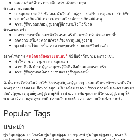
สุขภาพจิตที่ดี: ลดภาวะซึมเศร้า เพิ่มความสุข
ด้านความปลอดภัย
การดูแลตลอด 24 ชั่วโมง: มั่นใจได้ว่าผู้สูงอายุได้รับการดูแลอย่างใกล้ชิด
ระบบป้องกันอุบัติเหตุ: ลดความเสี่ยงต่อการเกิดอุบัติเหตุ
ความรู้สึกปลอดภัย: ผู้สูงอายุรู้สึกสบายใจ ไร้กังวล
ด้านครอบครัว
เวลาว่างมากขึ้น: สมาชิกในครอบครัวมีเวลาสำหรับตัวเองมากขึ้น
ลดความเครียด: คลายกังวลเรื่องการดูแลผู้สูงอายุ
ดูแลตัวเองได้มากขึ้น: สามารถทุ่มเทกับงานและชีวิตส่วนตัว
อย่างไรก็ตาม
ศูนย์ดูแลผู้สูงอายุยุนนทบุรี
ก็มีข้อจำกัดบางประการ เช่น
ค่าใช้จ่าย: อาจสูงกว่าการดูแลเอง
ความคิดถึงบ้าน: ผู้สูงอายุอาจรู้สึกคิดถึงบ้านและครอบครัว
ความรู้สึกถูกทอดทิ้ง: บางรายอาจรู้สึกถูกทอดทิ้ง
ดังนั้น การตัดสินใจเลือกใช้บริการศูนย์ดูแลผู้สูงอายุ ครอบครัวควรพิจารณาปัจจัย
ต่างๆ อย่างรอบคอบ ศึกษาข้อมูล เปรียบเทียบราคา บริการ สถานที่ และความเหมาะ
สมกับผู้สูงอายุ
ศูนย์ดูแลผู้สูงอายุที่ดี
จะช่วยยกระดับคุณภาพชีวิตของผู้สูงอายุ ให้
พวกเขามีความสุข สุขภาพดี ปลอดภัย และสร้างความสบายใจแก่ครอบครัว
Popular Tags
แนะนำ
ศูนย์ดูแลผู้สูงอายุ ใกล้ฉัน
ศูนย์ดูแลผู้สูงอายุ กรุงเทพ
ศูนย์ดูแลผู้สูงอายุ นนทบุรี
ศูนย์ดูแลผู้สูงอายุ ปทุมธานี
ศูนย์ดูแลผู้สูงอายุ สมุทรปราการ
ศูนย์ดูแลผู้สูงอายุ