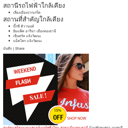
สถานีรถไฟฟ้าใกล้เคียง
เลี่ยงเมืองปากเกร็ด
สถานที่สำคัญใกล้เคียง
บิ๊กซี ติวานนท์
อิมแพ็ค อารีน่า เมืองทองธานี
เซ็นทรัล แจ้งวัฒนะ
แม็คโคร แจ้งวัฒนะ
บันทึก
|
Share
ศูนย์ดูแลผู้สูงอายุเบสแคร์เนอร์สซิ่งโฮม สาขาเมืองทองธานี
บ้านพักคนชรา นนทบุรี