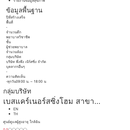
รายงานข้อมูลสุขภาพ
ข้อมูลพื้นฐาน
ปีที่สร้างเสร็จ
พื้นที่
-
จำนวนตึก
พยาบาลวิชาชีพ
ชั้น
ผู้ช่วยพยาบาล
จำนวนห้อง
กลุ่มบริษัท
บริษัท พึ่งพึง เนิร์สซิ่ง จำกัด
บุคลากรอื่นๆ
-
ความคิดเห็น
-ทุกวัน09:00 น. – 18:00 น
กลุ่มบริษัท
เบสแคร์เนอร์สซิ่งโฮม สาขา
แจ้งวัฒนะ
EN
TH
ศูนย์ดูแลผู้สูงอายุ ใกล้ฉัน
0.0