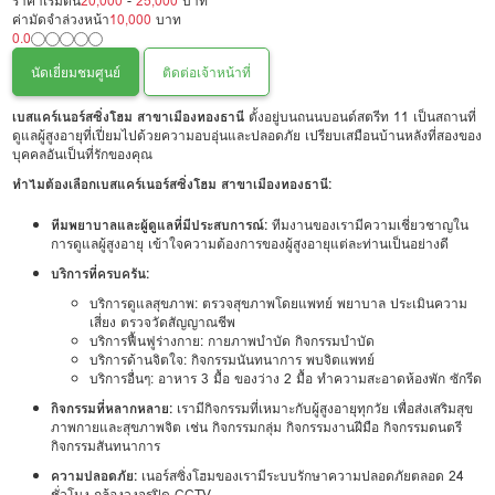
ราคาเริ่มต้น
20,000
-
25,000
บาท
ค่ามัดจำล่วงหน้า
10,000
บาท
0.0
นัดเยี่ยมชมศูนย์
ติดต่อเจ้าหน้าที่
เบสแคร์เนอร์สซิ่งโฮม สาขาเมืองทองธานี
ตั้งอยู่บนถนนบอนด์สตรีท 11 เป็นสถานที่
ดูแลผู้สูงอายุที่เปี่ยมไปด้วยความอบอุ่นและปลอดภัย เปรียบเสมือนบ้านหลังที่สองของ
บุคคลอันเป็นที่รักของคุณ
ทำไมต้องเลือกเบสแคร์เนอร์สซิ่งโฮม สาขาเมืองทองธานี:
ทีมพยาบาลและผู้ดูแลที่มีประสบการณ์:
ทีมงานของเรามีความเชี่ยวชาญใน
การดูแลผู้สูงอายุ เข้าใจความต้องการของผู้สูงอายุแต่ละท่านเป็นอย่างดี
บริการที่ครบครัน:
บริการดูแลสุขภาพ: ตรวจสุขภาพโดยแพทย์ พยาบาล ประเมินความ
เสี่ยง ตรวจวัดสัญญาณชีพ
บริการฟื้นฟูร่างกาย: กายภาพบำบัด กิจกรรมบำบัด
บริการด้านจิตใจ: กิจกรรมนันทนาการ พบจิตแพทย์
บริการอื่นๆ: อาหาร 3 มื้อ ของว่าง 2 มื้อ ทำความสะอาดห้องพัก ซักรีด
กิจกรรมที่หลากหลาย:
เรามีกิจกรรมที่เหมาะกับผู้สูงอายุทุกวัย เพื่อส่งเสริมสุข
ภาพกายและสุขภาพจิต เช่น กิจกรรมกลุ่ม กิจกรรมงานฝีมือ กิจกรรมดนตรี
กิจกรรมสันทนาการ
ความปลอดภัย:
เนอร์สซิ่งโฮมของเรามีระบบรักษาความปลอดภัยตลอด 24
ชั่วโมง กล้องวงจรปิด CCTV