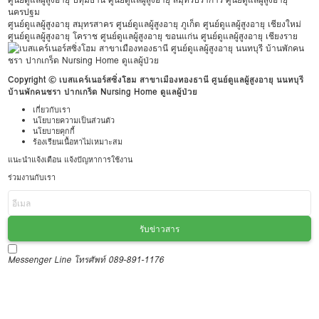
นครปฐม
ศูนย์ดูแลผู้สูงอายุ สมุทรสาคร
ศูนย์ดูแลผู้สูงอายุ ภูเก็ต
ศูนย์ดูแลผู้สูงอายุ เชียงใหม่
ศูนย์ดูแลผู้สูงอายุ โคราช
ศูนย์ดูแลผู้สูงอายุ ขอนแก่น
ศูนย์ดูแลผู้สูงอายุ เชียงราย
Copyright © เบสแคร์เนอร์สซิ่งโฮม สาขาเมืองทองธานี ศูนย์ดูแลผู้สูงอายุ นนทบุรี
บ้านพักคนชรา ปากเกร็ด Nursing Home ดูแลผู้ป่วย
เกี่ยวกับเรา
นโยบายความเป็นส่วนตัว
นโยบายคุกกี้
ร้องเรียนเนื้อหาไม่เหมาะสม
แนะนำแจ้งเตือน แจ้งปัญหาการใช้งาน
ร่วมงานกับเรา
รับข่าวสาร
Messenger
Line
โทรศัพท์ 089-891-1176