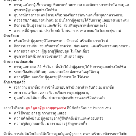
การดูแลโดยผู้เชี่ยวชาญ: ทีมแพทย์ พยาบาล และนักกายภาพบำบัด จะดูแล
สุขภาพผู้สูงอายุอย่างใกล้ชิด
อุปกรณ์ทางการแพทย์ครบครัน: รองรับการรักษาและฟื้นฟูสภาพร่างกาย
ตรวจสุขภาพอย่างสม่ำเสมอ: มั่นใจว่าผู้สูงอายุได้รับการดูแลอย่างเหมาะสม
กิจกรรมฟื้นฟูร่างกายและจิตใจ: ส่งเสริมสุขภาพทั้งกายและใจ
อาหารที่มีคุณภาพ: ปรุงโดยนักโภชนาการ เหมาะสมกับวัยและสุขภาพ
ด้านสังคม
เพื่อนใหม่: ผู้สูงอายุมีโอกาสพบปะ สังสรรค์ สร้างมิตรภาพใหม่
กิจกรรมร่วมกัน: ส่งเสริมการมีส่วนร่วม ผ่อนคลาย และสร้างความสนุกสนาน
คลายความเหงา: ผู้สูงอายุรู้สึกอบอุ่น ไม่โดดเดี่ยว
สุขภาพจิตที่ดี: ลดภาวะซึมเศร้า เพิ่มความสุข
ด้านความปลอดภัย
การดูแลตลอด 24 ชั่วโมง: มั่นใจได้ว่าผู้สูงอายุได้รับการดูแลอย่างใกล้ชิด
ระบบป้องกันอุบัติเหตุ: ลดความเสี่ยงต่อการเกิดอุบัติเหตุ
ความรู้สึกปลอดภัย: ผู้สูงอายุรู้สึกสบายใจ ไร้กังวล
ด้านครอบครัว
เวลาว่างมากขึ้น: สมาชิกในครอบครัวมีเวลาสำหรับตัวเองมากขึ้น
ลดความเครียด: คลายกังวลเรื่องการดูแลผู้สูงอายุ
ดูแลตัวเองได้มากขึ้น: สามารถทุ่มเทกับงานและชีวิตส่วนตัว
อย่างไรก็ตาม
ศูนย์ดูแลผู้สูงอายุยุกรุงเทพ
ก็มีข้อจำกัดบางประการ เช่น
ค่าใช้จ่าย: อาจสูงกว่าการดูแลเอง
ความคิดถึงบ้าน: ผู้สูงอายุอาจรู้สึกคิดถึงบ้านและครอบครัว
ความรู้สึกถูกทอดทิ้ง: บางรายอาจรู้สึกถูกทอดทิ้ง
ดังนั้น การตัดสินใจเลือกใช้บริการศูนย์ดูแลผู้สูงอายุ ครอบครัวควรพิจารณาปัจจัย