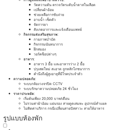
วัดความดัน ตรวจวัดระดับน้ำตาลในเลือด
เปลี่ยนผ้าอ้อม
ช่วยเหลือการขับถ่าย
อาบน้ำ เช็ดตัว
จัดการยา
สังเกตอาการและแจ้งเตือนแพทย์
กิจกรรมส่งเสริมสุขภาพ
:
กายภาพบำบัด
กิจกรรมนันทนาการ
ฝึกสมอง
วอร์คช็อปต่างๆ
อาหาร
:
อาหาร 3 มื้อ และอาหารว่าง 2 มื้อ
ปรุงสดใหม่ สะอาด ถูกหลักโภชนาการ
คำนึงถึงผู้สูงอายุที่มีโรคประจำตัว
ความปลอดภัย
:
ระบบกล้องวงจรปิด CCTV
ระบบรักษาความปลอดภัย 24 ชั่วโมง
ราคาประหยัด
:
เริ่มต้นเพียง 20,000 บาท/เดือน
ไม่รวมค่าผ้าอ้อม แผ่นรอง สายดูดเสมหะ อุปกรณ์ทำแผล
ไม่คิดค่าบริการ กรณีเปลี่ยนสายปัสสาวะ สายให้อาหาร
รูปแบบห้องพัก