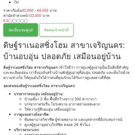
TH
ราคาเริ่มต้น
32,000
-
44,000
บาท
ค่ามัดจำล่วงหน้า
32,000
บาท
0.0
นัดเยี่ยมชมศูนย์
ติดต่อเจ้าหน้าที่
ดิษฐ์ราเนอสซิ่งโฮม สาขาเจริญนคร:
บ้านอบอุ่น ปลอดภัย เสมือนอยู่บ้าน
ดิษฐ์ราเนอสซิ่งโฮม สาขาเจริญนคร
เข้าใจดีว่า การดูแลผู้สูงอายุนั้นเป็นสิ่งที่สำคัญ
และละเอียดอ่อน เราจึงมุ่งมั่นสร้างบ้านพักผู้สูงอายุที่อบอุ่น ปลอดภัย และเต็มไปด้วย
ความห่วงใย ให้คุณมั่นใจได้ว่าคนที่คุณรักจะได้รับการดูแลอย่างดีที่สุด
จุดเด่นของดิษฐ์ราเนอสซิ่งโฮม สาขาเจริญนคร:
บรรยากาศอบอุ่น เสมือนอยู่บ้าน
:
บ้านเดี่ยว 2 ชั้น พื้นที่กว้างขวาง 300 ตารางวา
บรรยากาศร่มรื่น โปร่งสบาย อากาศถ่ายเทสะดวก
ให้ความรู้สึกอบอุ่น เสมือนอยู่บ้าน
การดูแลอย่างมืออาชีพ
:
ทีมพยาบาลวิชาชีพ ผู้ช่วยพยาบาล และบุคลากรที่มีประสบการณ์
ดูแลผู้สูงอายุอย่างใกล้ชิด ตลอด 24 ชั่วโมง
บริการครบวงจร
:
การดูแลและพยาบาลทั่วไป
: