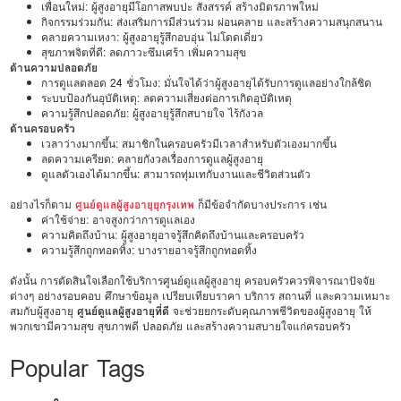
เพื่อนใหม่: ผู้สูงอายุมีโอกาสพบปะ สังสรรค์ สร้างมิตรภาพใหม่
กิจกรรมร่วมกัน: ส่งเสริมการมีส่วนร่วม ผ่อนคลาย และสร้างความสนุกสนาน
คลายความเหงา: ผู้สูงอายุรู้สึกอบอุ่น ไม่โดดเดี่ยว
สุขภาพจิตที่ดี: ลดภาวะซึมเศร้า เพิ่มความสุข
ด้านความปลอดภัย
การดูแลตลอด 24 ชั่วโมง: มั่นใจได้ว่าผู้สูงอายุได้รับการดูแลอย่างใกล้ชิด
ระบบป้องกันอุบัติเหตุ: ลดความเสี่ยงต่อการเกิดอุบัติเหตุ
ความรู้สึกปลอดภัย: ผู้สูงอายุรู้สึกสบายใจ ไร้กังวล
ด้านครอบครัว
เวลาว่างมากขึ้น: สมาชิกในครอบครัวมีเวลาสำหรับตัวเองมากขึ้น
ลดความเครียด: คลายกังวลเรื่องการดูแลผู้สูงอายุ
ดูแลตัวเองได้มากขึ้น: สามารถทุ่มเทกับงานและชีวิตส่วนตัว
อย่างไรก็ตาม
ศูนย์ดูแลผู้สูงอายุยุกรุงเทพ
ก็มีข้อจำกัดบางประการ เช่น
ค่าใช้จ่าย: อาจสูงกว่าการดูแลเอง
ความคิดถึงบ้าน: ผู้สูงอายุอาจรู้สึกคิดถึงบ้านและครอบครัว
ความรู้สึกถูกทอดทิ้ง: บางรายอาจรู้สึกถูกทอดทิ้ง
ดังนั้น การตัดสินใจเลือกใช้บริการศูนย์ดูแลผู้สูงอายุ ครอบครัวควรพิจารณาปัจจัย
ต่างๆ อย่างรอบคอบ ศึกษาข้อมูล เปรียบเทียบราคา บริการ สถานที่ และความเหมาะ
สมกับผู้สูงอายุ
ศูนย์ดูแลผู้สูงอายุที่ดี
จะช่วยยกระดับคุณภาพชีวิตของผู้สูงอายุ ให้
พวกเขามีความสุข สุขภาพดี ปลอดภัย และสร้างความสบายใจแก่ครอบครัว
Popular Tags