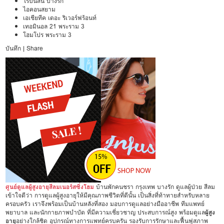
โรบินสัน บางรัก
ไอคอนสยาม
เอเชียทีค เดอะ ริเวอร์ฟร้อนท์
เทอมินอล 21 พระราม 3
โฮมโปร พระราม 3
บันทึก
|
Share
ศูนย์ดูแลผู้สูงอายุสีลมเนอร์สซิ่งโฮม
บ้านพักคนชรา กรุงเทพ บางรัก ดูแลผู้ป่วย สีลม
เข้าใจดีว่า การดูแลผู้สูงอายุให้มีคุณภาพชีวิตที่ดีนั้น เป็นสิ่งที่ท้าทายสำหรับหลาย
ครอบครัว เราจึงพร้อมเป็นบ้านหลังที่สอง มอบการดูแลอย่างมืออาชีพ ทีมแพทย์
พยาบาล และนักกายภาพบำบัด ที่มีความเชี่ยวชาญ ประสบการณ์สูง พร้อมดูแล
ผู้สูง
อายุ
อย่างใกล้ชิด อุปกรณ์ทางการแพทย์ครบครัน รองรับการรักษาและฟื้นฟูสภาพ