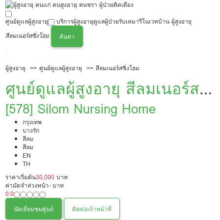
ศูนย์ดูแลผู้สูงอายุ
บริการผู้สูงอายุ
ดูแลผู้ป่วย
รับเหมารีโนเวทบ้าน ผู้สูงอายุ
สีลมเนอร์สซิ่งโฮม
ค้นหา
ผู้สูงอายุ
ศูนย์ดูแลผู้สูงอายุ
สีลมเนอร์สซิ่งโฮม
ศูนย์ดูแลผู้สูงอายุ สีลมเนอร์ส
ซิ่งโฮม
[578] Silom Nursing Home
กรุงเทพ
บางรัก
สีลม
สีลม
EN
TH
ราคาเริ่มต้น
30,000
บาท
ค่ามัดจำล่วงหน้า
-
บาท
0.0
นัดเยี่ยมชมศูนย์
ติดต่อเจ้าหน้าที่