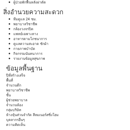
ผู้ป่วยพักฟื้นหลังผ่าตัด
สิ่งอำนวยความสะดวก
ทีมดูแล 24 ชม.
พยาบาลวิชาชีพ
กล้องวงจรปิด
แพทย์เฉพาะทาง
อาหารตามโภชนาการ
ดูแลความสะอาด ซักผ้า
กายภาพบำบัด
กิจกรรมนันทนาการ
รายงานข้อมูลสุขภาพ
ข้อมูลพื้นฐาน
ปีที่สร้างเสร็จ
พื้นที่
จำนวนตึก
พยาบาลวิชาชีพ
ชั้น
ผู้ช่วยพยาบาล
จำนวนห้อง
กลุ่มบริษัท
ห้างหุ้นส่วนจำกัด สีลมเนอร์สซิ่งโฮม
บุคลากรอื่นๆ
ความคิดเห็น