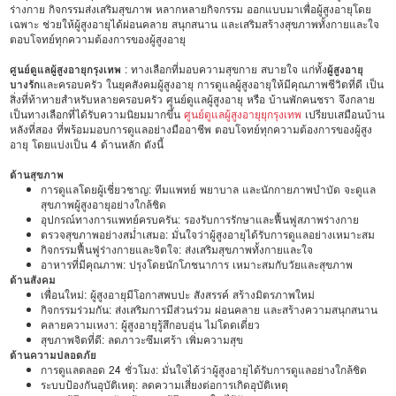
ร่างกาย กิจกรรมส่งเสริมสุขภาพ หลากหลายกิจกรรม ออกแบบมาเพื่อผู้สูงอายุโดย
เฉพาะ ช่วยให้ผู้สูงอายุได้ผ่อนคลาย สนุกสนาน และเสริมสร้างสุขภาพทั้งกายและใจ
ตอบโจทย์ทุกความต้องการของผู้สูงอายุ
ศูนย์ดูแลผู้สูงอายุกรุงเทพ
: ทางเลือกที่มอบความสุขกาย สบายใจ แก่ทั้ง
ผู้สูงอายุ
บางรัก
และครอบครัว ในยุคสังคมผู้สูงอายุ การดูแลผู้สูงอายุให้มีคุณภาพชีวิตที่ดี เป็น
สิ่งที่ท้าทายสำหรับหลายครอบครัว ศูนย์ดูแลผู้สูงอายุ หรือ บ้านพักคนชรา จึงกลาย
เป็นทางเลือกที่ได้รับความนิยมมากขึ้น
ศูนย์ดูแลผู้สูงอายุยุกรุงเทพ
เปรียบเสมือนบ้าน
หลังที่สอง ที่พร้อมมอบการดูแลอย่างมืออาชีพ ตอบโจทย์ทุกความต้องการของผู้สูง
อายุ โดยแบ่งเป็น 4 ด้านหลัก ดังนี้
ด้านสุขภาพ
การดูแลโดยผู้เชี่ยวชาญ: ทีมแพทย์ พยาบาล และนักกายภาพบำบัด จะดูแล
สุขภาพผู้สูงอายุอย่างใกล้ชิด
อุปกรณ์ทางการแพทย์ครบครัน: รองรับการรักษาและฟื้นฟูสภาพร่างกาย
ตรวจสุขภาพอย่างสม่ำเสมอ: มั่นใจว่าผู้สูงอายุได้รับการดูแลอย่างเหมาะสม
กิจกรรมฟื้นฟูร่างกายและจิตใจ: ส่งเสริมสุขภาพทั้งกายและใจ
อาหารที่มีคุณภาพ: ปรุงโดยนักโภชนาการ เหมาะสมกับวัยและสุขภาพ
ด้านสังคม
เพื่อนใหม่: ผู้สูงอายุมีโอกาสพบปะ สังสรรค์ สร้างมิตรภาพใหม่
กิจกรรมร่วมกัน: ส่งเสริมการมีส่วนร่วม ผ่อนคลาย และสร้างความสนุกสนาน
คลายความเหงา: ผู้สูงอายุรู้สึกอบอุ่น ไม่โดดเดี่ยว
สุขภาพจิตที่ดี: ลดภาวะซึมเศร้า เพิ่มความสุข
ด้านความปลอดภัย
การดูแลตลอด 24 ชั่วโมง: มั่นใจได้ว่าผู้สูงอายุได้รับการดูแลอย่างใกล้ชิด
ระบบป้องกันอุบัติเหตุ: ลดความเสี่ยงต่อการเกิดอุบัติเหตุ