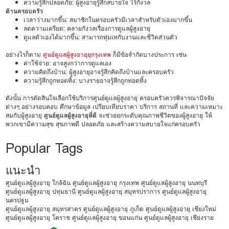
ความรู้สึกปลอดภัย: ผู้สูงอายุรู้สึกสบายใจ ไร้กังวล
ด้านครอบครัว
เวลาว่างมากขึ้น: สมาชิกในครอบครัวมีเวลาสำหรับตัวเองมากขึ้น
ลดความเครียด: คลายกังวลเรื่องการดูแลผู้สูงอายุ
ดูแลตัวเองได้มากขึ้น: สามารถทุ่มเทกับงานและชีวิตส่วนตัว
อย่างไรก็ตาม
ศูนย์ดูแลผู้สูงอายุยุกรุงเทพ
ก็มีข้อจำกัดบางประการ เช่น
ค่าใช้จ่าย: อาจสูงกว่าการดูแลเอง
ความคิดถึงบ้าน: ผู้สูงอายุอาจรู้สึกคิดถึงบ้านและครอบครัว
ความรู้สึกถูกทอดทิ้ง: บางรายอาจรู้สึกถูกทอดทิ้ง
ดังนั้น การตัดสินใจเลือกใช้บริการศูนย์ดูแลผู้สูงอายุ ครอบครัวควรพิจารณาปัจจัย
ต่างๆ อย่างรอบคอบ ศึกษาข้อมูล เปรียบเทียบราคา บริการ สถานที่ และความเหมาะ
สมกับผู้สูงอายุ
ศูนย์ดูแลผู้สูงอายุที่ดี
จะช่วยยกระดับคุณภาพชีวิตของผู้สูงอายุ ให้
พวกเขามีความสุข สุขภาพดี ปลอดภัย และสร้างความสบายใจแก่ครอบครัว
Popular Tags
แนะนำ
ศูนย์ดูแลผู้สูงอายุ ใกล้ฉัน
ศูนย์ดูแลผู้สูงอายุ กรุงเทพ
ศูนย์ดูแลผู้สูงอายุ นนทบุรี
ศูนย์ดูแลผู้สูงอายุ ปทุมธานี
ศูนย์ดูแลผู้สูงอายุ สมุทรปราการ
ศูนย์ดูแลผู้สูงอายุ
นครปฐม
ศูนย์ดูแลผู้สูงอายุ สมุทรสาคร
ศูนย์ดูแลผู้สูงอายุ ภูเก็ต
ศูนย์ดูแลผู้สูงอายุ เชียงใหม่
ศูนย์ดูแลผู้สูงอายุ โคราช
ศูนย์ดูแลผู้สูงอายุ ขอนแก่น
ศูนย์ดูแลผู้สูงอายุ เชียงราย