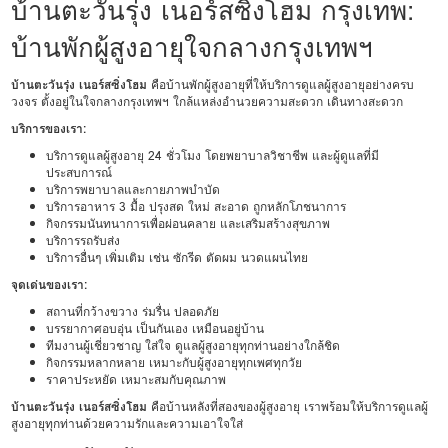
บ้านตะวันรุ่ง เนอร์สซิ่งโฮม กรุงเทพ:
บ้านพักผู้สูงอายุใจกลางกรุงเทพฯ
บ้านตะวันรุ่ง เนอร์สซิ่งโฮม
คือบ้านพักผู้สูงอายุที่ให้บริการดูแลผู้สูงอายุอย่างครบ
วงจร ตั้งอยู่ในใจกลางกรุงเทพฯ ใกล้แหล่งอำนวยความสะดวก เดินทางสะดวก
บริการของเรา:
บริการดูแลผู้สูงอายุ 24 ชั่วโมง โดยพยาบาลวิชาชีพ และผู้ดูแลที่มี
ประสบการณ์
บริการพยาบาลและกายภาพบำบัด
บริการอาหาร 3 มื้อ ปรุงสด ใหม่ สะอาด ถูกหลักโภชนาการ
กิจกรรมนันทนาการเพื่อผ่อนคลาย และเสริมสร้างสุขภาพ
บริการรถรับส่ง
บริการอื่นๆ เพิ่มเติม เช่น ซักรีด ตัดผม นวดแผนไทย
จุดเด่นของเรา:
สถานที่กว้างขวาง ร่มรื่น ปลอดภัย
บรรยากาศอบอุ่น เป็นกันเอง เหมือนอยู่บ้าน
ทีมงานผู้เชี่ยวชาญ ใส่ใจ ดูแลผู้สูงอายุทุกท่านอย่างใกล้ชิด
กิจกรรมหลากหลาย เหมาะกับผู้สูงอายุทุกเพศทุกวัย
ราคาประหยัด เหมาะสมกับคุณภาพ
บ้านตะวันรุ่ง เนอร์สซิ่งโฮม
คือบ้านหลังที่สองของผู้สูงอายุ เราพร้อมให้บริการดูแลผู้
สูงอายุทุกท่านด้วยความรักและความเอาใจใส่