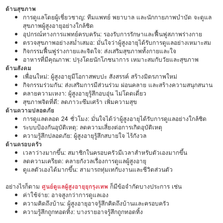
ด้านสุขภาพ
การดูแลโดยผู้เชี่ยวชาญ: ทีมแพทย์ พยาบาล และนักกายภาพบำบัด จะดูแล
สุขภาพผู้สูงอายุอย่างใกล้ชิด
อุปกรณ์ทางการแพทย์ครบครัน: รองรับการรักษาและฟื้นฟูสภาพร่างกาย
ตรวจสุขภาพอย่างสม่ำเสมอ: มั่นใจว่าผู้สูงอายุได้รับการดูแลอย่างเหมาะสม
กิจกรรมฟื้นฟูร่างกายและจิตใจ: ส่งเสริมสุขภาพทั้งกายและใจ
อาหารที่มีคุณภาพ: ปรุงโดยนักโภชนาการ เหมาะสมกับวัยและสุขภาพ
ด้านสังคม
เพื่อนใหม่: ผู้สูงอายุมีโอกาสพบปะ สังสรรค์ สร้างมิตรภาพใหม่
กิจกรรมร่วมกัน: ส่งเสริมการมีส่วนร่วม ผ่อนคลาย และสร้างความสนุกสนาน
คลายความเหงา: ผู้สูงอายุรู้สึกอบอุ่น ไม่โดดเดี่ยว
สุขภาพจิตที่ดี: ลดภาวะซึมเศร้า เพิ่มความสุข
ด้านความปลอดภัย
การดูแลตลอด 24 ชั่วโมง: มั่นใจได้ว่าผู้สูงอายุได้รับการดูแลอย่างใกล้ชิด
ระบบป้องกันอุบัติเหตุ: ลดความเสี่ยงต่อการเกิดอุบัติเหตุ
ความรู้สึกปลอดภัย: ผู้สูงอายุรู้สึกสบายใจ ไร้กังวล
ด้านครอบครัว
เวลาว่างมากขึ้น: สมาชิกในครอบครัวมีเวลาสำหรับตัวเองมากขึ้น
ลดความเครียด: คลายกังวลเรื่องการดูแลผู้สูงอายุ
ดูแลตัวเองได้มากขึ้น: สามารถทุ่มเทกับงานและชีวิตส่วนตัว
อย่างไรก็ตาม
ศูนย์ดูแลผู้สูงอายุยุกรุงเทพ
ก็มีข้อจำกัดบางประการ เช่น
ค่าใช้จ่าย: อาจสูงกว่าการดูแลเอง
ความคิดถึงบ้าน: ผู้สูงอายุอาจรู้สึกคิดถึงบ้านและครอบครัว
ความรู้สึกถูกทอดทิ้ง: บางรายอาจรู้สึกถูกทอดทิ้ง