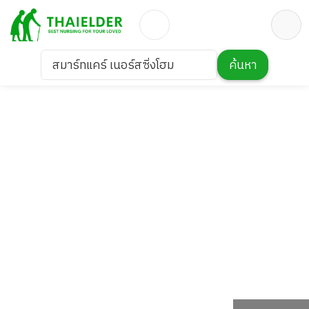
สมาร์ทแคร์ เนอร์สซิ่งโฮม
ค้นหา