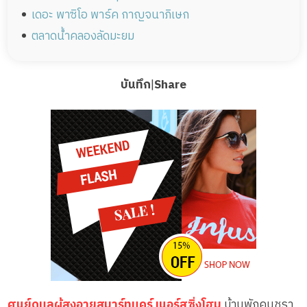
เดอะ พาซิโอ พาร์ค กาญจนาภิเษก
ตลาดน้ำคลองลัดมะยม
บันทึก
|
Share
ศูนย์ดูแลผู้สูงอายุสมาร์ทแคร์ เนอร์สซิ่งโฮม
บ้านพักคนชรา