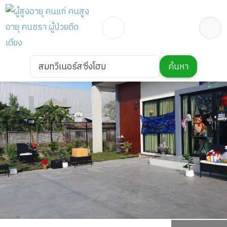
สมทวีเนอร์สซิ่งโฮม
ค้นหา