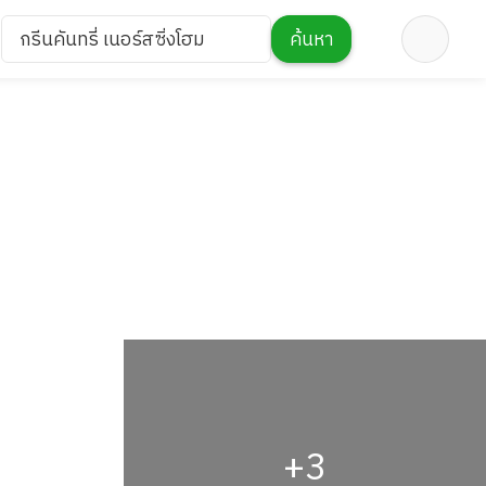
กรีนคันทรี่ เนอร์สซิ่งโฮม
ค้นหา