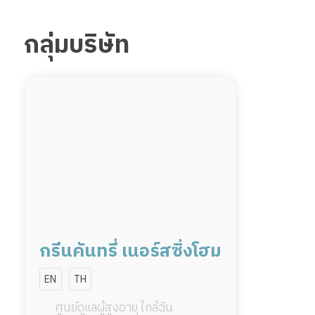
กลุ่มบริษัท
กรีนคันทรี่ เนอร์สซิ่งโฮม
EN
TH
ศูนย์ดูแลผู้สูงอายุ ใกล้ฉัน