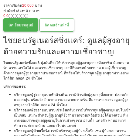
ราคาเริ่มต้น
20,000
บาท
ค่ามัดจำล่วงหน้า
-
บาท
0.0
นัดเยี่ยมชมศูนย์
ติดต่อเจ้าหน้าที่
ไชยธนรัฐเนอร์สซิ่งแคร์: ดูแลผู้สูงอายุ
ด้วยความรักและความเชี่ยวชาญ
ไชยธนรัฐเนอร์สซิ่งแคร์
มุ่งมั่นที่จะให้บริการดูแลผู้สูงอายุอย่างมืออาชีพ ด้วยความ
รัก ความเอาใจใส่ และความเชี่ยวชาญ เรามีทีมแพทย์ พยาบาล และผู้เชี่ยวชาญ
ด้านการดูแลผู้สูงอายุมากประสบการณ์ ที่พร้อมให้บริการดูแลผู้สูงอายุทุกท่านอย่าง
ใกล้ชิด ตลอด 24 ชั่วโมง
บริการของเรา:
บริการดูแลผู้สูงอายุแบบพักค้างคืน:
เรามีบ้านพักผู้สูงอายุที่สะอาด ปลอดภัย
และอบอุ่น พร้อมสิ่งอำนวยความสะดวกครบครัน ทีมงานของเราจะดูแลผู้สูง
อายุอย่างใกล้ชิด ตลอด 24 ชั่วโมง
บริการดูแลผู้สูงอายุแบบไปเช้าเย็นกลับ:
เรามีบริการดูแลผู้สูงอายุแบบไปเช้า
เย็นกลับ เหมาะสำหรับผู้สูงอายุที่ยังสามารถช่วยเหลือตัวเองได้บางส่วน ทีม
งานของเราจะดูแลผู้สูงอายุในด้านต่างๆ เช่น อาบน้ำ แต่งตัว ทานอาหาร
ทำความสะอาดบ้าน และพาไปพบแพทย์
บริการดูแลผู้ป่วยเรื้อรัง:
เรามีบริการดูแลผู้ป่วยเรื้อรัง เช่น ผู้ป่วยเบาหวาน
ความดันโลหิตสูง โรคหัวใจ และโรคอัลไซเมอร์ ทีมงานของเราจะดูแลผู้ป่วย