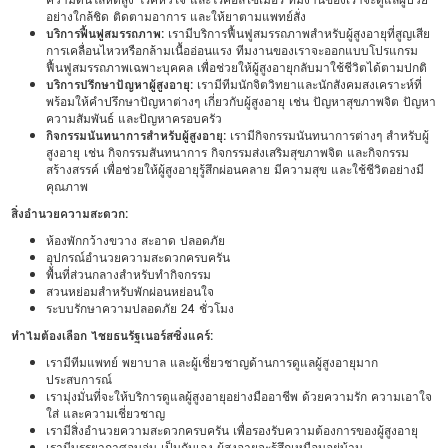
อย่างใกล้ชิด ติดตามอาการ และให้ยาตามแพทย์สั่ง
บริการฟื้นฟูสมรรถภาพ:
เรามีบริการฟื้นฟูสมรรถภาพสำหรับผู้สูงอายุที่สูญเสีย
การเคลื่อนไหวหรือกล้ามเนื้ออ่อนแรง ทีมงานของเราจะออกแบบโปรแกรม
ฟื้นฟูสมรรถภาพเฉพาะบุคคล เพื่อช่วยให้ผู้สูงอายุกลับมาใช้ชีวิตได้ตามปกติ
บริการปรึกษาปัญหาผู้สูงอายุ:
เรามีทีมนักจิตวิทยาและนักสังคมสงเคราะห์ที่
พร้อมให้คำปรึกษาปัญหาต่างๆ เกี่ยวกับผู้สูงอายุ เช่น ปัญหาสุขภาพจิต ปัญหา
ความสัมพันธ์ และปัญหาครอบครัว
กิจกรรมนันทนาการสำหรับผู้สูงอายุ:
เรามีกิจกรรมนันทนาการต่างๆ สำหรับผู้
สูงอายุ เช่น กิจกรรมสันทนาการ กิจกรรมส่งเสริมสุขภาพจิต และกิจกรรม
สร้างสรรค์ เพื่อช่วยให้ผู้สูงอายุรู้สึกผ่อนคลาย มีความสุข และใช้ชีวิตอย่างมี
คุณภาพ
สิ่งอำนวยความสะดวก:
ห้องพักกว้างขวาง สะอาด ปลอดภัย
อุปกรณ์อำนวยความสะดวกครบครัน
พื้นที่ส่วนกลางสำหรับทำกิจกรรม
สวนหย่อมสำหรับพักผ่อนหย่อนใจ
ระบบรักษาความปลอดภัย 24 ชั่วโมง
ทำไมต้องเลือก ไชยธนรัฐเนอร์สซิ่งแคร์:
เรามีทีมแพทย์ พยาบาล และผู้เชี่ยวชาญด้านการดูแลผู้สูงอายุมาก
ประสบการณ์
เรามุ่งมั่นที่จะให้บริการดูแลผู้สูงอายุอย่างมืออาชีพ ด้วยความรัก ความเอาใจ
ใส่ และความเชี่ยวชาญ
เรามีสิ่งอำนวยความสะดวกครบครัน เพื่อรองรับความต้องการของผู้สูงอายุ
เรามีบรรยากาศอบอุ่น เป็นกันเอง ผู้สูงอายุจะรู้สึกเหมือนอยู่บ้าน