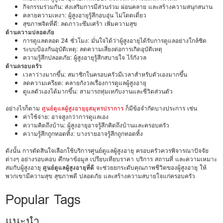
กิจกรรมร่วมกัน: ส่งเสริมการมีส่วนร่วม ผ่อนคลาย และสร้างความสนุกสนาน
คลายความเหงา: ผู้สูงอายุรู้สึกอบอุ่น ไม่โดดเดี่ยว
สุขภาพจิตที่ดี: ลดภาวะซึมเศร้า เพิ่มความสุข
ด้านความปลอดภัย
การดูแลตลอด 24 ชั่วโมง: มั่นใจได้ว่าผู้สูงอายุได้รับการดูแลอย่างใกล้ชิด
ระบบป้องกันอุบัติเหตุ: ลดความเสี่ยงต่อการเกิดอุบัติเหตุ
ความรู้สึกปลอดภัย: ผู้สูงอายุรู้สึกสบายใจ ไร้กังวล
ด้านครอบครัว
เวลาว่างมากขึ้น: สมาชิกในครอบครัวมีเวลาสำหรับตัวเองมากขึ้น
ลดความเครียด: คลายกังวลเรื่องการดูแลผู้สูงอายุ
ดูแลตัวเองได้มากขึ้น: สามารถทุ่มเทกับงานและชีวิตส่วนตัว
อย่างไรก็ตาม
ศูนย์ดูแลผู้สูงอายุยุสมุทรปราการ
ก็มีข้อจำกัดบางประการ เช่น
ค่าใช้จ่าย: อาจสูงกว่าการดูแลเอง
ความคิดถึงบ้าน: ผู้สูงอายุอาจรู้สึกคิดถึงบ้านและครอบครัว
ความรู้สึกถูกทอดทิ้ง: บางรายอาจรู้สึกถูกทอดทิ้ง
ดังนั้น การตัดสินใจเลือกใช้บริการศูนย์ดูแลผู้สูงอายุ ครอบครัวควรพิจารณาปัจจัย
ต่างๆ อย่างรอบคอบ ศึกษาข้อมูล เปรียบเทียบราคา บริการ สถานที่ และความเหมาะ
สมกับผู้สูงอายุ
ศูนย์ดูแลผู้สูงอายุที่ดี
จะช่วยยกระดับคุณภาพชีวิตของผู้สูงอายุ ให้
พวกเขามีความสุข สุขภาพดี ปลอดภัย และสร้างความสบายใจแก่ครอบครัว
Popular Tags
แนะนำ