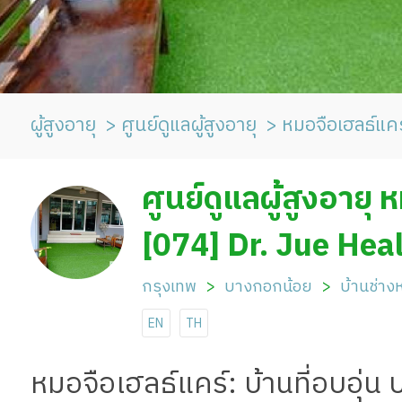
ผู้สูงอายุ
ศูนย์ดูแลผู้สูงอายุ
หมอจือเฮลธ์แคร
ศูนย์ดูแลผู้สูงอายุ
[074] Dr. Jue Hea
กรุงเทพ
บางกอกน้อย
บ้านช่างห
EN
TH
หมอจือเฮลธ์แคร์: บ้านที่อบอุ่น