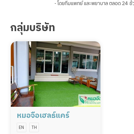
- โดยทีมแพทย์ และพยาบาล ตลอด 24 ชั่
กลุ่มบริษัท
หมอจือเฮลธ์แคร์
EN
TH