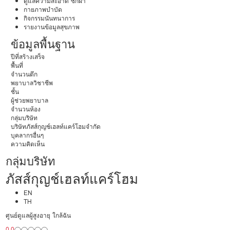
ดูแลความสะอาด ซักผ้า
กายภาพบำบัด
กิจกรรมนันทนาการ
รายงานข้อมูลสุขภาพ
ข้อมูลพื้นฐาน
ปีที่สร้างเสร็จ
พื้นที่
จำนวนตึก
พยาบาลวิชาชีพ
ชั้น
ผู้ช่วยพยาบาล
จำนวนห้อง
กลุ่มบริษัท
บริษัทภัสส์กุญช์เฮลท์แคร์โฮมจำกัด
บุคลากรอื่นๆ
ความคิดเห็น
กลุ่มบริษัท
ภัสส์กุญช์เฮลท์แคร์โฮม
EN
TH
ศูนย์ดูแลผู้สูงอายุ ใกล้ฉัน
0.0