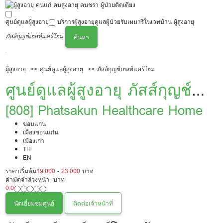
ศูนย์ดูแลผู้สูงอายุ
บริการผู้สูงอายุ
ดูแลผู้ป่วย
รับเหมารีโนเวทบ้าน ผู้สูงอายุ
ภัสส์กุญช์เฮลท์แคร์โฮม
ค้นหา
ผู้สูงอายุ
ศูนย์ดูแลผู้สูงอายุ
ภัสส์กุญช์เฮลท์แคร์โฮม
ศูนย์ดูแลผู้สูงอายุ ภัสส์กุญช์
เฮลท์แคร์โฮม
[808] Phatsakun Healthcare Home
ขอนแก่น
เมืองขอนแก่น
เมืองเก่า
TH
EN
ราคาเริ่มต้น
19,000
-
23,000
บาท
ค่ามัดจำล่วงหน้า
-
บาท
0.0
นัดเยี่ยมชมศูนย์
ติดต่อเจ้าหน้าที่