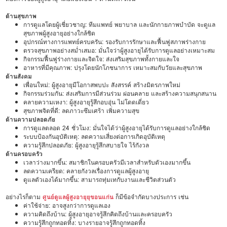
ด้านสุขภาพ
การดูแลโดยผู้เชี่ยวชาญ: ทีมแพทย์ พยาบาล และนักกายภาพบำบัด จะดูแล
สุขภาพผู้สูงอายุอย่างใกล้ชิด
อุปกรณ์ทางการแพทย์ครบครัน: รองรับการรักษาและฟื้นฟูสภาพร่างกาย
ตรวจสุขภาพอย่างสม่ำเสมอ: มั่นใจว่าผู้สูงอายุได้รับการดูแลอย่างเหมาะสม
กิจกรรมฟื้นฟูร่างกายและจิตใจ: ส่งเสริมสุขภาพทั้งกายและใจ
อาหารที่มีคุณภาพ: ปรุงโดยนักโภชนาการ เหมาะสมกับวัยและสุขภาพ
ด้านสังคม
เพื่อนใหม่: ผู้สูงอายุมีโอกาสพบปะ สังสรรค์ สร้างมิตรภาพใหม่
กิจกรรมร่วมกัน: ส่งเสริมการมีส่วนร่วม ผ่อนคลาย และสร้างความสนุกสนาน
คลายความเหงา: ผู้สูงอายุรู้สึกอบอุ่น ไม่โดดเดี่ยว
สุขภาพจิตที่ดี: ลดภาวะซึมเศร้า เพิ่มความสุข
ด้านความปลอดภัย
การดูแลตลอด 24 ชั่วโมง: มั่นใจได้ว่าผู้สูงอายุได้รับการดูแลอย่างใกล้ชิด
ระบบป้องกันอุบัติเหตุ: ลดความเสี่ยงต่อการเกิดอุบัติเหตุ
ความรู้สึกปลอดภัย: ผู้สูงอายุรู้สึกสบายใจ ไร้กังวล
ด้านครอบครัว
เวลาว่างมากขึ้น: สมาชิกในครอบครัวมีเวลาสำหรับตัวเองมากขึ้น
ลดความเครียด: คลายกังวลเรื่องการดูแลผู้สูงอายุ
ดูแลตัวเองได้มากขึ้น: สามารถทุ่มเทกับงานและชีวิตส่วนตัว
อย่างไรก็ตาม
ศูนย์ดูแลผู้สูงอายุยุขอนแก่น
ก็มีข้อจำกัดบางประการ เช่น
ค่าใช้จ่าย: อาจสูงกว่าการดูแลเอง
ความคิดถึงบ้าน: ผู้สูงอายุอาจรู้สึกคิดถึงบ้านและครอบครัว
ความรู้สึกถูกทอดทิ้ง: บางรายอาจรู้สึกถูกทอดทิ้ง