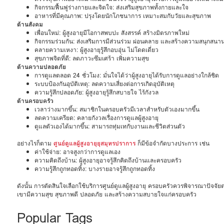
กิจกรรมฟื้นฟูร่างกายและจิตใจ: ส่งเสริมสุขภาพทั้งกายและใจ
อาหารที่มีคุณภาพ: ปรุงโดยนักโภชนาการ เหมาะสมกับวัยและสุขภาพ
ด้านสังคม
เพื่อนใหม่: ผู้สูงอายุมีโอกาสพบปะ สังสรรค์ สร้างมิตรภาพใหม่
กิจกรรมร่วมกัน: ส่งเสริมการมีส่วนร่วม ผ่อนคลาย และสร้างความสนุกสนา
คลายความเหงา: ผู้สูงอายุรู้สึกอบอุ่น ไม่โดดเดี่ยว
สุขภาพจิตที่ดี: ลดภาวะซึมเศร้า เพิ่มความสุข
ด้านความปลอดภัย
การดูแลตลอด 24 ชั่วโมง: มั่นใจได้ว่าผู้สูงอายุได้รับการดูแลอย่างใกล้ชิด
ระบบป้องกันอุบัติเหตุ: ลดความเสี่ยงต่อการเกิดอุบัติเหตุ
ความรู้สึกปลอดภัย: ผู้สูงอายุรู้สึกสบายใจ ไร้กังวล
ด้านครอบครัว
เวลาว่างมากขึ้น: สมาชิกในครอบครัวมีเวลาสำหรับตัวเองมากขึ้น
ลดความเครียด: คลายกังวลเรื่องการดูแลผู้สูงอายุ
ดูแลตัวเองได้มากขึ้น: สามารถทุ่มเทกับงานและชีวิตส่วนตัว
อย่างไรก็ตาม
ศูนย์ดูแลผู้สูงอายุยุสมุทรปราการ
ก็มีข้อจำกัดบางประการ เช่น
ค่าใช้จ่าย: อาจสูงกว่าการดูแลเอง
ความคิดถึงบ้าน: ผู้สูงอายุอาจรู้สึกคิดถึงบ้านและครอบครัว
ความรู้สึกถูกทอดทิ้ง: บางรายอาจรู้สึกถูกทอดทิ้ง
ดังนั้น การตัดสินใจเลือกใช้บริการศูนย์ดูแลผู้สูงอายุ ครอบครัวควรพิจารณาปัจจ
เขามีความสุข สุขภาพดี ปลอดภัย และสร้างความสบายใจแก่ครอบครัว
Popular Tags