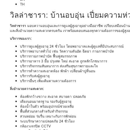
TH
วิลล่าชารา: บ้านอบอุ่น เปี่ยมความห่ว
วิลล่าชารา
มอบความอบอุ่นและการดูแลผู้สูงอายุอย่างมืออาชีพ เปรียบเสมือนบ้าน
และสิ่งอำนวยความสะดวกครบครัน เราพร้อมตอบสนองทุกความต้องการของผู้สูงอายุ 
บริการของเรา:
บริการดูแลผู้สูงอายุ 24 ชั่วโมง โดยพยาบาลและผู้ดูแลที่มีประสบการณ์
บริการพยาบาลทั่วไป เช่น วัดความดันอัด ฉีดยา กายภาพบำบัด
บริการกายภาพบำบัด ฟื้นฟูสมรรถภาพ
บริการอาหาร 3 มื้อ ปรุงสด ใหม่ สะอาด ถูกหลักโภชนาการ
บริการกิจกรรมสันทนาการ ส่งเสริมสุขภาพกายและใจ
บริการทำความสะอาดห้อง พักผ้า เปลี่ยนผ้าปูที่นอน
บริการรับส่งผู้สูงอายุ
บริการอื่นๆ เพิ่มเติมตามความต้องการ
สิ่งอำนวยความสะดวก:
ห้องพักกว้างขวาง สะอาด สบายตา ปลอดภัย
เตียงนอนมาตรฐาน รองรับผู้สูงอายุ
ห้องน้ำในตัว พร้อมอุปกรณ์ช่วยเหลือ
พื้นที่ส่วนกลางสำหรับทำกิจกรรม
สวนหย่อม ร่มรื่น เหมาะกับการพักผ่อน
ระบบรักษาความปลอดภัย 24 ชั่วโมง
กล้องวงจรปิด CCTV