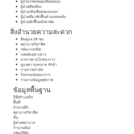
ผู้ป่วยโรคหลอดเลือดสมอง
ผู้ป่วยติดเตียง
ผู้ป่วยเส้นเลือดสมองแตก
ผู้ป่วยที่มาพักฟื้นทำแผลกดทับ
ผู้ป่วยพักฟื้นหลังผ่าตัด
สิ่งอำนวยความสะดวก
ทีมดูแล 24 ชม.
พยาบาลวิชาชีพ
กล้องวงจรปิด
แพทย์เฉพาะทาง
อาหารตามโภชนาการ
ดูแลความสะอาด ซักผ้า
กายภาพบำบัด
กิจกรรมนันทนาการ
รายงานข้อมูลสุขภาพ
ข้อมูลพื้นฐาน
ปีที่สร้างเสร็จ
พื้นที่
จำนวนตึก
พยาบาลวิชาชีพ
ชั้น
ผู้ช่วยพยาบาล
จำนวนห้อง
กลุ่มบริษัท