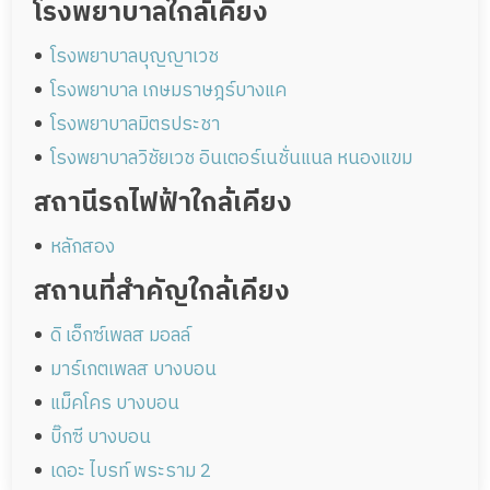
โรงพยาบาลใกล้เคียง
โรงพยาบาลบุญญาเวช
โรงพยาบาล เกษมราษฎร์บางแค
โรงพยาบาลมิตรประชา
โรงพยาบาลวิชัยเวช อินเตอร์เนชั่นแนล หนองแขม
สถานีรถไฟฟ้าใกล้เคียง
หลักสอง
สถานที่สำคัญใกล้เคียง
ดิ เอ็กซ์เพลส มอลล์
มาร์เกตเพลส บางบอน
แม็คโคร บางบอน
บิ๊กซี บางบอน
เดอะ ไบรท์ พระราม 2