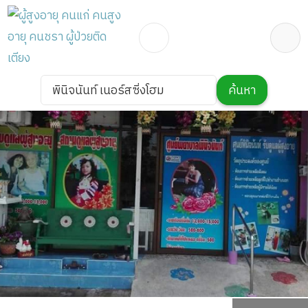
พินิจนันท์ เนอร์สซิ่งโฮม
ค้นหา