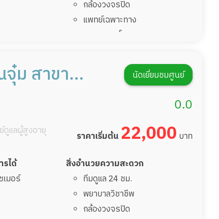
กล้องวงจรปิด
แพทย์เฉพาะทาง
อาหารตามโภชนาการ
ดูแลความสะอาด ซักผ้า
กายภาพบำบัด
ณจุ๋ม สาขา
นัดเยี่ยมชมศูนย์
กิจกรรมนันทนาการ
าพ
รายงานข้อมูลสุขภาพ
0.0
22,000
์ดูแลผู้สูงอายุ
ราคาเริ่มต้น
บาท
การได้
สิ่งอำนวยความสะดวก
ไซเมอร์
ทีมดูแล 24 ชม.
พยาบาลวิชาชีพ
กล้องวงจรปิด