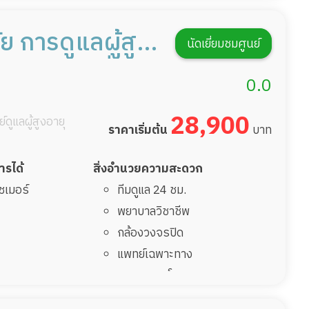
ดูแลความสะอาด ซักผ้า
กายภาพบำบัด
ย การดูแลผู้สูง
นัดเยี่ยมชมศูนย์
กิจกรรมนันทนาการ
อผู้มีภาวะพึ่งพิง
รายงานข้อมูลสุขภาพ
0.0
28,900
์ดูแลผู้สูงอายุ
ราคาเริ่มต้น
บาท
การได้
สิ่งอำนวยความสะดวก
ไซเมอร์
ทีมดูแล 24 ชม.
พยาบาลวิชาชีพ
กล้องวงจรปิด
แพทย์เฉพาะทาง
อาหารตามโภชนาการ
ดูแลความสะอาด ซักผ้า