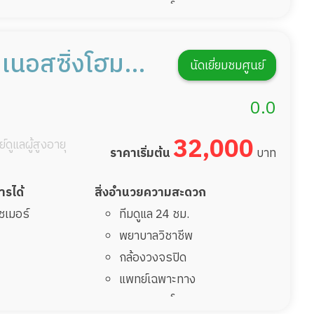
อาหารตามโภชนาการ
ดูแลความสะอาด ซักผ้า
กายภาพบำบัด
าเนอสซิ่งโฮม
นัดเยี่ยมชมศูนย์
กิจกรรมนันทนาการ
จริญนคร
รายงานข้อมูลสุขภาพ
0.0
32,000
์ดูแลผู้สูงอายุ
ราคาเริ่มต้น
บาท
การได้
สิ่งอำนวยความสะดวก
ไซเมอร์
ทีมดูแล 24 ชม.
พยาบาลวิชาชีพ
กล้องวงจรปิด
แพทย์เฉพาะทาง
อาหารตามโภชนาการ