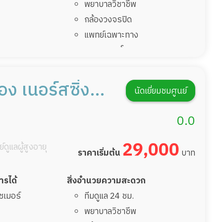
พยาบาลวิชาชีพ
กล้องวงจรปิด
แพทย์เฉพาะทาง
อาหารตามโภชนาการ
ดูแลความสะอาด ซักผ้า
กายภาพบำบัด
ง เนอร์สซิ่ง
นัดเยี่ยมชมศูนย์
กิจกรรมนันทนาการ
าขา ถนน
รายงานข้อมูลสุขภาพ
0.0
าสราชนครินทร์
29,000
์ดูแลผู้สูงอายุ
0
ราคาเริ่มต้น
บาท
การได้
สิ่งอำนวยความสะดวก
ไซเมอร์
ทีมดูแล 24 ชม.
พยาบาลวิชาชีพ