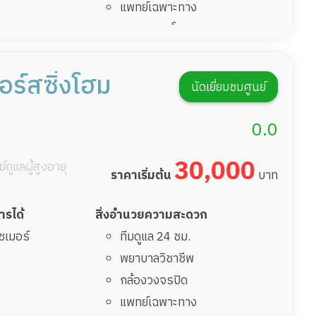
แพทย์เฉพาะทาง
อาหารตามโภชนาการ
ดูแลความสะอาด ซักผ้า
กายภาพบำบัด
อร์สซิ่งโฮม
นัดเยี่ยมชมศูนย์
กิจกรรมนันทนาการ
รายงานข้อมูลสุขภาพ
0.0
30,000
์ดูแลผู้สูงอายุ
ราคาเริ่มต้น
บาท
การได้
สิ่งอำนวยความสะดวก
ไซเมอร์
ทีมดูแล 24 ชม.
พยาบาลวิชาชีพ
กล้องวงจรปิด
แพทย์เฉพาะทาง