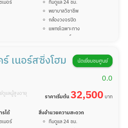
ไซเมอร์
ทีมดูแล 24 ชม.
พยาบาลวิชาชีพ
กล้องวงจรปิด
แพทย์เฉพาะทาง
อาหารตามโภชนาการ
ดูแลความสะอาด ซักผ้า
กายภาพบำบัด
ร์ เนอร์สซิ่งโฮม
นัดเยี่ยมชมศูนย์
กิจกรรมนันทนาการ
รายงานข้อมูลสุขภาพ
0.0
32,500
์ดูแลผู้สูงอายุ
ราคาเริ่มต้น
บาท
การได้
สิ่งอำนวยความสะดวก
ไซเมอร์
ทีมดูแล 24 ชม.