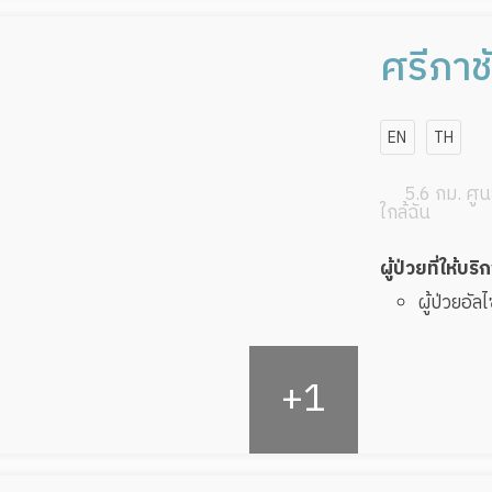
ศรีภาชั
อายุหรื
EN
TH
5.6 กม. ศูนย
ใกล้ฉัน
ผู้ป่วยที่ให้บริ
ผู้ป่วยอัล