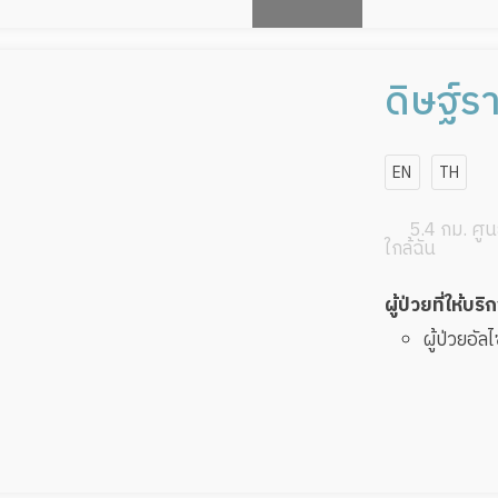
ดิษฐ์ร
สาขาเ
EN
TH
5.4 กม. ศูนย
ใกล้ฉัน
ผู้ป่วยที่ให้บริ
ผู้ป่วยอัล