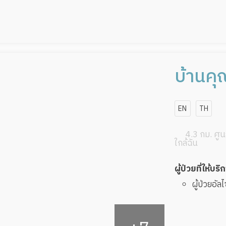
บ้านคุ
อิสรภ
EN
TH
4.3 กม. ศูนย
ใกล้ฉัน
ผู้ป่วยที่ให้บริ
ผู้ป่วยอัล