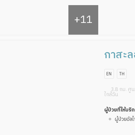
กาสะลอ
โฮม ส
EN
TH
นราธิว
3.8 กม. ศูนย
ซอย 1
ใกล้ฉัน
ผู้ป่วยที่ให้บริ
ผู้ป่วยอัล