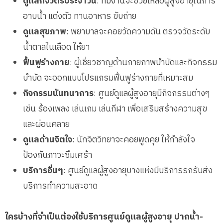
ดูแลกิจวัตรประจำวัน
: ทีมงานจะช่วยเหลือผู้สูงอายุในการ
อาบน้ำ แต่งตัว ทานอาหาร ขับถ่าย
ดูแลสุขภาพ
: พยาบาลจะคอยวัดความดัน ตรวจวัดระดับ
น้ำตาลในเลือด ให้ยา
ฟื้นฟูร่างกาย
: ผู้เชี่ยวชาญด้านกายภาพบำบัดและกิจกรรม
บำบัด จะออกแบบโปรแกรมฟื้นฟูร่างกายที่เหมาะสม
กิจกรรมนันทนาการ
: ศูนย์ดูแลผู้สูงอายุมีกิจกรรมต่างๆ
เช่น ร้องเพลง เล่นเกม เล่นกีฬา เพื่อเสริมสร้างความสุข
และผ่อนคลาย
ดูแลด้านจิตใจ
: นักจิตวิทยาจะคอยพูดคุย ให้กำลังใจ
ป้องกันภาวะซึมเศร้า
บริการอื่นๆ
: ศูนย์ดูแลผู้สูงอายุบางแห่งมีบริการรถรับส่ง
บริการทำความสะอาด
ใครบ้างที่จำเป็นต้องใช้บริการศูนย์ดูแลผู้สูงอายุ ปากน้ำ-