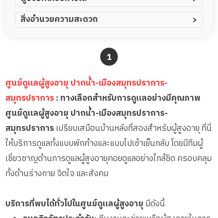
ผู้ป่วยอัมพาต อัมพฤกษ์
สิ่งอำนวยความสะดวก
ผู้ป่วยอัลไซเมอร์
ทีมดูแล 24 ชม.
ผู้ป่วยโรคหลอดเลือดสมอง
พยาบาลวิชาชีพ
1
ผู้ป่วยติดเตียง
กล้องวงจรปิด
ผู้ป่วยเส้นเลือดสมองแตก
แพทย์เฉพาะทาง
ศูนย์ดูแลผู้สูงอายุ ปากน้ำ-เมืองสมุทรปราการ-
ผู้ป่วยที่มาพักฟื้นทำแผลกดทับ
อาหารตามโภชนาการ
สมุทรปราการ
: ทางเลือกสำหรับการดูแลอย่างมีคุณภาพ
ผู้ป่วยพักฟื้นหลังผ่าตัด
ดูแลความสะอาด ซักผ้า
ศูนย์ดูแลผู้สูงอายุ ปากน้ำ-เมืองสมุทรปราการ-
กายภาพบำบัด
สมุทรปราการ
เปรียบเสมือนบ้านหลังที่สองสำหรับผู้สูงอายุ ที่นี่
กิจกรรมนันทนาการ
ให้บริการดูแลทั้งแบบพักค้างและแบบไปเช้าเย็นกลับ โดยมีทีมผู้
รายงานข้อมูลสุขภาพ
เชี่ยวชาญด้านการดูแลผู้สูงอายุคอยดูแลอย่างใกล้ชิด ครอบคลุม
ทั้งด้านร่างกาย จิตใจ และสังคม
บริการที่พบได้ทั่วไปในศูนย์ดูแลผู้สูงอายุ
มีดังนี้