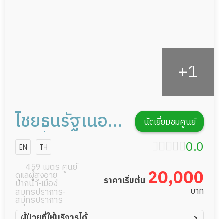
ไชยธนรัฐเนอ
นัดเยี่ยมชมศูนย์
ร์สซิ่งแคร์
0.0
EN
TH
459 เมตร ศูนย์
20,000
ดูแลผู้สูงอายุ
ราคาเริ่มต้น
ปากน้ำ-เมือง
บาท
สมุทรปราการ-
สมุทรปราการ
ผู้ป่วยที่ให้บริการได้