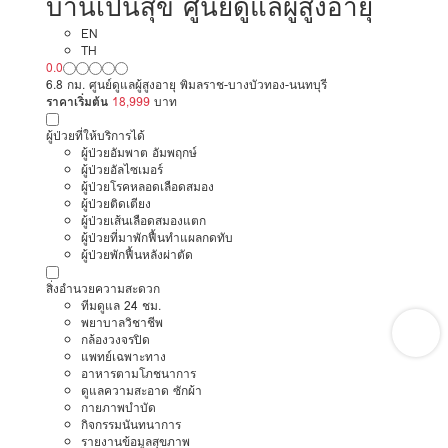
บ้านเป็นสุข ศูนย์ดูแลผู้สูงอายุ
EN
TH
0.0
6.8 กม. ศูนย์ดูแลผู้สูงอายุ พิมลราช-บางบัวทอง-นนทบุรี
ราคาเริ่มต้น
18,999
บาท
ผู้ป่วยที่ให้บริการได้
ผู้ป่วยอัมพาต อัมพฤกษ์
ผู้ป่วยอัลไซเมอร์
ผู้ป่วยโรคหลอดเลือดสมอง
ผู้ป่วยติดเตียง
ผู้ป่วยเส้นเลือดสมองแตก
ผู้ป่วยที่มาพักฟื้นทำแผลกดทับ
ผู้ป่วยพักฟื้นหลังผ่าตัด
สิ่งอำนวยความสะดวก
ทีมดูแล 24 ชม.
พยาบาลวิชาชีพ
กล้องวงจรปิด
แพทย์เฉพาะทาง
อาหารตามโภชนาการ
ดูแลความสะอาด ซักผ้า
กายภาพบำบัด
กิจกรรมนันทนาการ
รายงานข้อมูลสุขภาพ