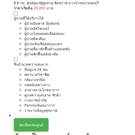
6.8 กม. ศูนย์ดูแลผู้สูงอายุ พิมลราช-บางบัวทอง-นนทบุรี
ราคาเริ่มต้น
25,000
บาท
ผู้ป่วยที่ให้บริการได้
ผู้ป่วยอัมพาต อัมพฤกษ์
ผู้ป่วยอัลไซเมอร์
ผู้ป่วยโรคหลอดเลือดสมอง
ผู้ป่วยติดเตียง
ผู้ป่วยเส้นเลือดสมองแตก
ผู้ป่วยที่มาพักฟื้นทำแผลกดทับ
ผู้ป่วยพักฟื้นหลังผ่าตัด
สิ่งอำนวยความสะดวก
ทีมดูแล 24 ชม.
พยาบาลวิชาชีพ
กล้องวงจรปิด
แพทย์เฉพาะทาง
อาหารตามโภชนาการ
ดูแลความสะอาด ซักผ้า
กายภาพบำบัด
กิจกรรมนันทนาการ
รายงานข้อมูลสุขภาพ
นัดเยี่ยมชมศูนย์