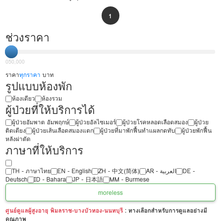
1
ช่วงราคา
0
50,000
ราคา
ทุกราคา
บาท
รูปแบบห้องพัก
ห้องเดียว
ห้องรวม
ผู้ป่วยที่ให้บริการได้
ผู้ป่วยอัมพาต อัมพฤกษ์
ผู้ป่วยอัลไซเมอร์
ผู้ป่วยโรคหลอดเลือดสมอง
ผู้ป่วย
ติดเตียง
ผู้ป่วยเส้นเลือดสมองแตก
ผู้ป่วยที่มาพักฟื้นทำแผลกดทับ
ผู้ป่วยพักฟื้น
หลังผ่าตัด
ภาษาที่ให้บริการ
TH - ‏ภาษาไทย
EN - English
ZH - 中文(简体)
‏AR - ‏العربية‏
DE -
Deutsch
ID - Bahara
JP - 日本語
MM - Burmese
more
less
ศูนย์ดูแลผู้สูงอายุ พิมลราช-บางบัวทอง-นนทบุรี
: ทางเลือกสำหรับการดูแลอย่างมี
คุณภาพ