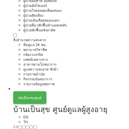
ผู้ป่วยอัมพาต อัมพฤกษ์
ผู้ป่วยอัลไซเมอร์
ผู้ป่วยโรคหลอดเลือดสมอง
ผู้ป่วยติดเตียง
ผู้ป่วยเส้นเลือดสมองแตก
ผู้ป่วยที่มาพักฟื้นทำแผลกดทับ
ผู้ป่วยพักฟื้นหลังผ่าตัด
สิ่งอำนวยความสะดวก
ทีมดูแล 24 ชม.
พยาบาลวิชาชีพ
กล้องวงจรปิด
แพทย์เฉพาะทาง
อาหารตามโภชนาการ
ดูแลความสะอาด ซักผ้า
กายภาพบำบัด
กิจกรรมนันทนาการ
รายงานข้อมูลสุขภาพ
นัดเยี่ยมชมศูนย์
บ้านเป็นสุข ศูนย์ดูแลผู้สูงอายุ
EN
TH
0.0