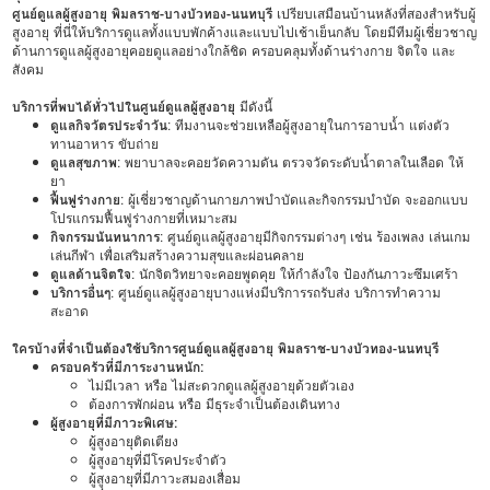
ศูนย์ดูแลผู้สูงอายุ พิมลราช-บางบัวทอง-นนทบุรี
เปรียบเสมือนบ้านหลังที่สองสำหรับผู้
สูงอายุ ที่นี่ให้บริการดูแลทั้งแบบพักค้างและแบบไปเช้าเย็นกลับ โดยมีทีมผู้เชี่ยวชาญ
ด้านการดูแลผู้สูงอายุคอยดูแลอย่างใกล้ชิด ครอบคลุมทั้งด้านร่างกาย จิตใจ และ
สังคม
บริการที่พบได้ทั่วไปในศูนย์ดูแลผู้สูงอายุ
มีดังนี้
ดูแลกิจวัตรประจำวัน
: ทีมงานจะช่วยเหลือผู้สูงอายุในการอาบน้ำ แต่งตัว
ทานอาหาร ขับถ่าย
ดูแลสุขภาพ
: พยาบาลจะคอยวัดความดัน ตรวจวัดระดับน้ำตาลในเลือด ให้
ยา
ฟื้นฟูร่างกาย
: ผู้เชี่ยวชาญด้านกายภาพบำบัดและกิจกรรมบำบัด จะออกแบบ
โปรแกรมฟื้นฟูร่างกายที่เหมาะสม
กิจกรรมนันทนาการ
: ศูนย์ดูแลผู้สูงอายุมีกิจกรรมต่างๆ เช่น ร้องเพลง เล่นเกม
เล่นกีฬา เพื่อเสริมสร้างความสุขและผ่อนคลาย
ดูแลด้านจิตใจ
: นักจิตวิทยาจะคอยพูดคุย ให้กำลังใจ ป้องกันภาวะซึมเศร้า
บริการอื่นๆ
: ศูนย์ดูแลผู้สูงอายุบางแห่งมีบริการรถรับส่ง บริการทำความ
สะอาด
ใครบ้างที่จำเป็นต้องใช้บริการศูนย์ดูแลผู้สูงอายุ พิมลราช-บางบัวทอง-นนทบุรี
ครอบครัวที่มีภาระงานหนัก:
ไม่มีเวลา หรือ ไม่สะดวกดูแลผู้สูงอายุด้วยตัวเอง
ต้องการพักผ่อน หรือ มีธุระจำเป็นต้องเดินทาง
ผู้สูงอายุที่มีภาวะพิเศษ:
ผู้สูงอายุติดเตียง
ผู้สูงอายุที่มีโรคประจำตัว
ผู้สูงอายุที่มีภาวะสมองเสื่อม