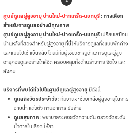
1
ผู้ป่วยติดเตียง
กล้องวงจรปิด
ผู้ป่วยเส้นเลือดสมองแตก
แพทย์เฉพาะทาง
ศูนย์ดูแลผู้สูงอายุ บ้านใหม่-ปากเกร็ด-นนทบุรี
: ทางเลือก
ผู้ป่วยที่มาพักฟื้นทำแผลกดทับ
อาหารตามโภชนาการ
สำหรับการดูแลอย่างมีคุณภาพ
ผู้ป่วยพักฟื้นหลังผ่าตัด
ดูแลความสะอาด ซักผ้า
ศูนย์ดูแลผู้สูงอายุ บ้านใหม่-ปากเกร็ด-นนทบุรี
เปรียบเสมือน
กายภาพบำบัด
บ้านหลังที่สองสำหรับผู้สูงอายุ ที่นี่ให้บริการดูแลทั้งแบบพักค้าง
กิจกรรมนันทนาการ
และแบบไปเช้าเย็นกลับ โดยมีทีมผู้เชี่ยวชาญด้านการดูแลผู้สูง
รายงานข้อมูลสุขภาพ
อายุคอยดูแลอย่างใกล้ชิด ครอบคลุมทั้งด้านร่างกาย จิตใจ และ
สังคม
บริการที่พบได้ทั่วไปในศูนย์ดูแลผู้สูงอายุ
มีดังนี้
ดูแลกิจวัตรประจำวัน
: ทีมงานจะช่วยเหลือผู้สูงอายุในการ
อาบน้ำ แต่งตัว ทานอาหาร ขับถ่าย
ดูแลสุขภาพ
: พยาบาลจะคอยวัดความดัน ตรวจวัดระดับ
น้ำตาลในเลือด ให้ยา