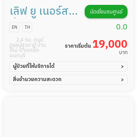
เลิฟ ยู เนอร์ส
นัดเยี่ยมชมศูนย์
ซิ่งโฮม นนทบุรี
0.0
EN
TH
2.4 กม. ศูนย์
19,000
ดูแลผู้สูงอายุ บ้าน
ราคาเริ่มต้น
ใหม่-ปากเกร็ด-
บาท
นนทบุรี
ผู้ป่วยที่ให้บริการได้
ผู้ป่วยอัมพาต อัมพฤกษ์
สิ่งอำนวยความสะดวก
ผู้ป่วยอัลไซเมอร์
ทีมดูแล 24 ชม.
ผู้ป่วยโรคหลอดเลือดสมอง
พยาบาลวิชาชีพ
ผู้ป่วยติดเตียง
กล้องวงจรปิด
ผู้ป่วยเส้นเลือดสมองแตก
แพทย์เฉพาะทาง
ผู้ป่วยที่มาพักฟื้นทำแผลกดทับ
อาหารตามโภชนาการ
ผู้ป่วยพักฟื้นหลังผ่าตัด
ดูแลความสะอาด ซักผ้า