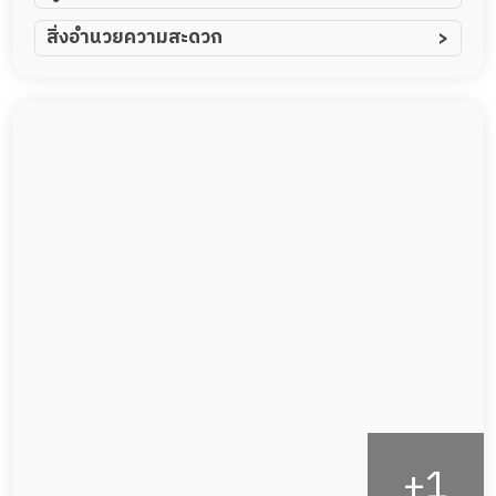
ผู้ป่วยอัมพาต อัมพฤกษ์
สิ่งอำนวยความสะดวก
ผู้ป่วยอัลไซเมอร์
ทีมดูแล 24 ชม.
ผู้ป่วยโรคหลอดเลือดสมอง
พยาบาลวิชาชีพ
ผู้ป่วยติดเตียง
กล้องวงจรปิด
ผู้ป่วยเส้นเลือดสมองแตก
แพทย์เฉพาะทาง
ผู้ป่วยที่มาพักฟื้นทำแผลกดทับ
อาหารตามโภชนาการ
ผู้ป่วยพักฟื้นหลังผ่าตัด
ดูแลความสะอาด ซักผ้า
กายภาพบำบัด
กิจกรรมนันทนาการ
รายงานข้อมูลสุขภาพ