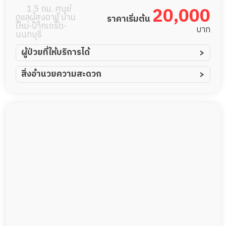
แจ้งวัฒนะ
1.5 กม. ศูนย์
20,000
ดูแลผู้สูงอายุ บ้าน
ราคาเริ่มต้น
ใหม่-ปากเกร็ด-
บาท
นนทบุรี
ผู้ป่วยที่ให้บริการได้
ผู้ป่วยอัมพาต อัมพฤกษ์
สิ่งอำนวยความสะดวก
ผู้ป่วยอัลไซเมอร์
ทีมดูแล 24 ชม.
ผู้ป่วยโรคหลอดเลือดสมอง
พยาบาลวิชาชีพ
ผู้ป่วยติดเตียง
กล้องวงจรปิด
ผู้ป่วยเส้นเลือดสมองแตก
แพทย์เฉพาะทาง
ผู้ป่วยที่มาพักฟื้นทำแผลกดทับ
อาหารตามโภชนาการ
ผู้ป่วยพักฟื้นหลังผ่าตัด
ดูแลความสะอาด ซักผ้า
กายภาพบำบัด
กิจกรรมนันทนาการ
รายงานข้อมูลสุขภาพ