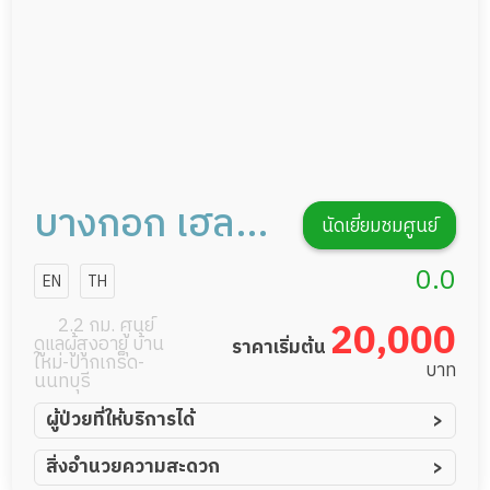
บางกอก เฮลท์
นัดเยี่ยมชมศูนย์
แคร์ เซอร์วิส
0.0
EN
TH
2.2 กม. ศูนย์
20,000
ดูแลผู้สูงอายุ บ้าน
ราคาเริ่มต้น
ใหม่-ปากเกร็ด-
บาท
นนทบุรี
ผู้ป่วยที่ให้บริการได้
ผู้ป่วยอัมพาต อัมพฤกษ์
สิ่งอำนวยความสะดวก
ผู้ป่วยอัลไซเมอร์