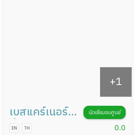
ผู้ป่วยที่มาพักฟื้นทำแผลกดทับ
อาหารตามโภชนาการ
ผู้ป่วยพักฟื้นหลังผ่าตัด
ดูแลความสะอาด ซักผ้า
กายภาพบำบัด
กิจกรรมนันทนาการ
รายงานข้อมูลสุขภาพ
เบสแคร์เนอร์ส
นัดเยี่ยมชมศูนย์
ซิ่งโฮม สาขา
0.0
EN
TH