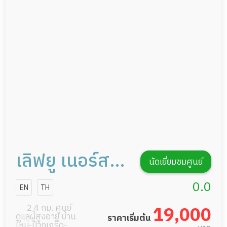
กายภาพบำบัด
กิจกรรมนันทนาการ
รายงานข้อมูลสุขภาพ
เลิฟยู เนอร์สซิ่ง
นัดเยี่ยมชมศูนย์
โฮม นนทบุรี
0.0
EN
TH
2.4 กม. ศูนย์
19,000
ดูแลผู้สูงอายุ บ้าน
ราคาเริ่มต้น
ใหม่-ปากเกร็ด-