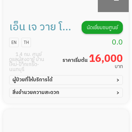
เอ็น เจ วาย โฮม
นัดเยี่ยมชมศูนย์
แคร์ สาขา
0.0
EN
TH
ติวานนท์ 38/1 ​
1.4 กม. ศูนย์
16,000
ดูแลผู้สูงอายุ บ้าน
ราคาเริ่มต้น
ใหม่-ปากเกร็ด-
บาท
นนทบุรี
ผู้ป่วยที่ให้บริการได้
ผู้ป่วยอัมพาต อัมพฤกษ์
สิ่งอำนวยความสะดวก
ผู้ป่วยอัลไซเมอร์
ทีมดูแล 24 ชม.
ผู้ป่วยโรคหลอดเลือดสมอง
พยาบาลวิชาชีพ
ผู้ป่วยติดเตียง
กล้องวงจรปิด
ผู้ป่วยเส้นเลือดสมองแตก
แพทย์เฉพาะทาง