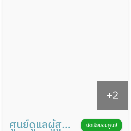
ผู้ป่วยติดเตียง
กล้องวงจรปิด
ผู้ป่วยเส้นเลือดสมองแตก
แพทย์เฉพาะทาง
ผู้ป่วยที่มาพักฟื้นทำแผลกดทับ
อาหารตามโภชนาการ
ผู้ป่วยพักฟื้นหลังผ่าตัด
ดูแลความสะอาด ซักผ้า
กายภาพบำบัด
กิจกรรมนันทนาการ
รายงานข้อมูลสุขภาพ
ศูนย์ดูแลผู้สูง
นัดเยี่ยมชมศูนย์