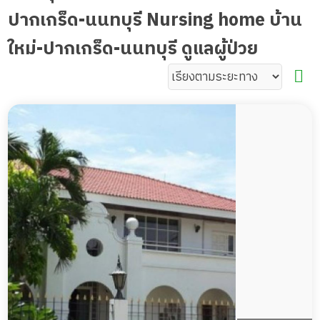
ปากเกร็ด-นนทบุรี Nursing home บ้าน
ใหม่-ปากเกร็ด-นนทบุรี ดูแลผู้ป่วย