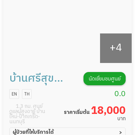
กิจกรรมนันทนาการ
รายงานข้อมูลสุขภาพ
บ้านศรีสุข
นัดเยี่ยมชมศูนย์
เมืองทอง
0.0
EN
TH
1.3 กม. ศูนย์
18,000
ดูแลผู้สูงอายุ บ้าน
ราคาเริ่มต้น
ใหม่-ปากเกร็ด-
บาท
นนทบุรี
ผู้ป่วยที่ให้บริการได้