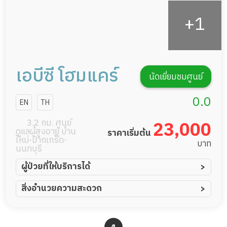
เอบีซี โฮมแคร์
นัดเยี่ยมชมศูนย์
0.0
EN
TH
3.2 กม. ศูนย์
23,000
ดูแลผู้สูงอายุ บ้าน
ราคาเริ่มต้น
ใหม่-ปากเกร็ด-
บาท
นนทบุรี
ผู้ป่วยที่ให้บริการได้
ผู้ป่วยอัมพาต อัมพฤกษ์
สิ่งอำนวยความสะดวก
ผู้ป่วยอัลไซเมอร์
ทีมดูแล 24 ชม.
ผู้ป่วยโรคหลอดเลือดสมอง
พยาบาลวิชาชีพ