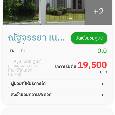
ณัฐจรรยา เนอ
นัดเยี่ยมชมศูนย์
ร์สซิ่งโฮม สาขา
0.0
EN
TH
เมืองทอง
953 เมตร ศูนย์
19,500
ดูแลผู้สูงอายุ บ้าน
ราคาเริ่มต้น
นนทบุรี
ใหม่-ปากเกร็ด-
บาท
นนทบุรี
ผู้ป่วยที่ให้บริการได้
ผู้ป่วยอัมพาต อัมพฤกษ์
สิ่งอำนวยความสะดวก
ผู้ป่วยอัลไซเมอร์
ทีมดูแล 24 ชม.
ผู้ป่วยโรคหลอดเลือดสมอง
พยาบาลวิชาชีพ