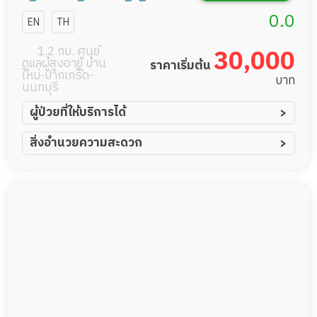
อายุ เอเชียเนอ
0.0
EN
TH
ร์สซิ่งโฮม สาขา
1.2 กม. ศูนย์
30,000
ดูแลผู้สูงอายุ บ้าน
ราคาเริ่มต้น
แจ้งวัฒนะ
ใหม่-ปากเกร็ด-
บาท
นนทบุรี
ผู้ป่วยที่ให้บริการได้
ผู้ป่วยอัมพาต อัมพฤกษ์
สิ่งอำนวยความสะดวก
ผู้ป่วยอัลไซเมอร์
ทีมดูแล 24 ชม.
ผู้ป่วยโรคหลอดเลือดสมอง
พยาบาลวิชาชีพ
ผู้ป่วยติดเตียง
กล้องวงจรปิด
ผู้ป่วยเส้นเลือดสมองแตก
แพทย์เฉพาะทาง
ผู้ป่วยที่มาพักฟื้นทำแผลกดทับ
อาหารตามโภชนาการ
ผู้ป่วยพักฟื้นหลังผ่าตัด
ดูแลความสะอาด ซักผ้า
กายภาพบำบัด