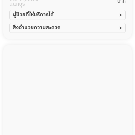
บาท
นนทบุรี
ผู้ป่วยที่ให้บริการได้
ผู้ป่วยอัมพาต อัมพฤกษ์
สิ่งอำนวยความสะดวก
ผู้ป่วยอัลไซเมอร์
ทีมดูแล 24 ชม.
ผู้ป่วยโรคหลอดเลือดสมอง
พยาบาลวิชาชีพ
ผู้ป่วยติดเตียง
กล้องวงจรปิด
ผู้ป่วยเส้นเลือดสมองแตก
แพทย์เฉพาะทาง
ผู้ป่วยที่มาพักฟื้นทำแผลกดทับ
อาหารตามโภชนาการ
ผู้ป่วยพักฟื้นหลังผ่าตัด
ดูแลความสะอาด ซักผ้า
กายภาพบำบัด
กิจกรรมนันทนาการ
รายงานข้อมูลสุขภาพ