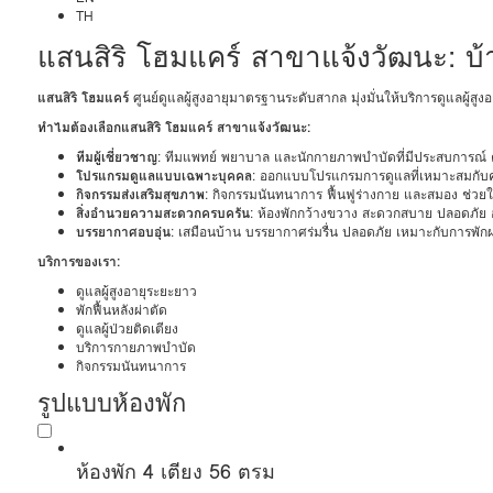
TH
แสนสิริ โฮมแคร์ สาขาแจ้งวัฒนะ: บ้าน
แสนสิริ โฮมแคร์
ศูนย์ดูแลผู้สูงอายุมาตรฐานระดับสากล มุ่งมั่นให้บริการดูแลผู
ทำไมต้องเลือกแสนสิริ โฮมแคร์ สาขาแจ้งวัฒนะ:
ทีมผู้เชี่ยวชาญ
: ทีมแพทย์ พยาบาล และนักกายภาพบำบัดที่มีประสบการณ์ คอ
โปรแกรมดูแลแบบเฉพาะบุคคล
: ออกแบบโปรแกรมการดูแลที่เหมาะสมกับคว
กิจกรรมส่งเสริมสุขภาพ
: กิจกรรมนันทนาการ ฟื้นฟูร่างกาย และสมอง ช่วยให้
สิ่งอำนวยความสะดวกครบครัน
: ห้องพักกว้างขวาง สะดวกสบาย ปลอดภัย
บรรยากาศอบอุ่น
: เสมือนบ้าน บรรยากาศร่มรื่น ปลอดภัย เหมาะกับการพักผ
บริการของเรา:
ดูแลผู้สูงอายุระยะยาว
พักฟื้นหลังผ่าตัด
ดูแลผู้ป่วยติดเตียง
บริการกายภาพบำบัด
กิจกรรมนันทนาการ
รูปแบบห้องพัก
ห้องพัก 4 เตียง 56 ตรม