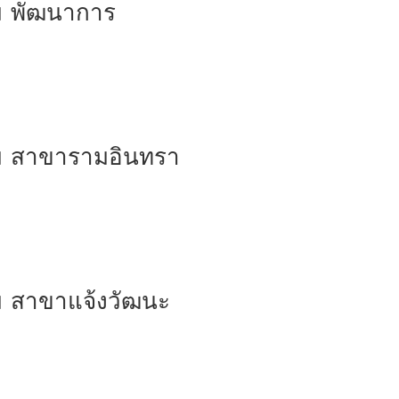
โฮม พัฒนาการ
งโฮม สาขารามอินทรา
โฮม สาขาแจ้งวัฒนะ