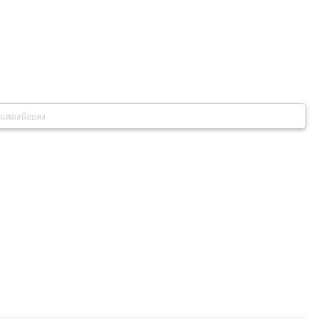
แสดงน้อยลง