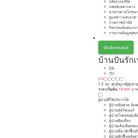
กล้องวงจรปิด
แพทย์เฉพาะทาง
อาหารตามโภชนา
ดูแลความสะอาด ซ
กายภาพบำบัด
กิจกรรมนันทนากา
รายงานข้อมูลสุข
นัดเยี่ยมชมศูนย์
บ้านปันรักเ
EN
TH
0.0
1.2 กม. ศูนย์ดูแลผู้สูงอ
ราคาเริ่มต้น
18,000
บา
ผู้ป่วยที่ให้บริการได้
ผู้ป่วยอัมพาต อัม
ผู้ป่วยอัลไซเมอร์
ผู้ป่วยโรคหลอดเล
ผู้ป่วยติดเตียง
ผู้ป่วยเส้นเลือดส
ผู้ป่วยที่มาพักฟื้
ผู้ป่วยพักฟื้นหลังผ่