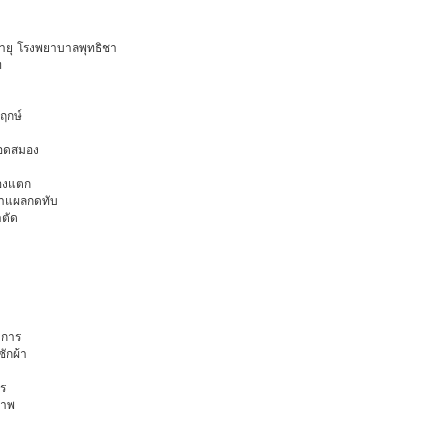
งอายุ โรงพยาบาลพุทธิชา
ท
พฤกษ์
ือดสมอง
มองแตก
นทำแผลกดทับ
าตัด
การ
ักผ้า
ร
ภาพ