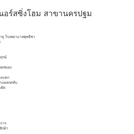
นอร์สซิ่งโฮม สาขานครปฐม
งอายุ โรงพยาบาลพุทธิชา
ท
พฤกษ์
ือดสมอง
มองแตก
นทำแผลกดทับ
าตัด
การ
ักผ้า