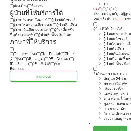
TH
ห้องเดียว
ห้องรวม
0.0
ผู้ป่วยที่ให้บริการได้
133 เมตร ศูนย์ดูแลผู้สู
ราคาเริ่มต้น
18,000
บา
ผู้ป่วยอัมพาต อัมพฤกษ์
ผู้ป่วยอัลไซเมอร์
ผู้ป่วยโรคหลอดเลือดสมอง
ผู้ป่วยติดเตียง
ผู้ป่วยที่ให้บริการได้
ผู้ป่วยเส้นเลือดสมองแตก
ผู้ป่วยที่มาพัก
ผู้ป่วยอัมพาต อัม
ฟื้นทำแผลกดทับ
ผู้ป่วยพักฟื้นหลังผ่าตัด
ผู้ป่วยอัลไซเมอร์
ภาษาที่ให้บริการ
ผู้ป่วยโรคหลอดเล
ผู้ป่วยติดเตียง
ผู้ป่วยเส้นเลือดส
TH - ‏ภาษาไทย
EN - English
ZH - 中
ผู้ป่วยที่มาพักฟื้
文(简体)
‏AR - ‏العربية‏
DE - Deutsch
ผู้ป่วยพักฟื้นหลังผ่
ID - Bahara
JP - 日本語
MM -
Burmese
สิ่งอำนวยความสะดวก
more
less
ทีมดูแล 24 ชม.
พยาบาลวิชาชีพ
กล้องวงจรปิด
แพทย์เฉพาะทาง
อาหารตามโภชนา
ดูแลความสะอาด ซ
กายภาพบำบัด
กิจกรรมนันทนากา
รายงานข้อมูลสุข