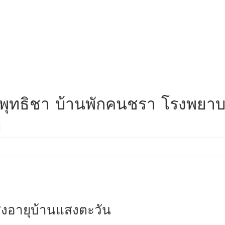
บาลพุทธิชา บ้านพักคนชรา โรงพย
ย
้สูงอายุบ้านแสงตะวัน