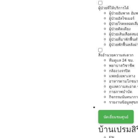
ผู้ป่วยที่ให้บริการได้
ผู้ป่วยอัมพาต อัม
ผู้ป่วยอัลไซเมอร์
ผู้ป่วยโรคหลอดเล
ผู้ป่วยติดเตียง
ผู้ป่วยเส้นเลือดส
ผู้ป่วยที่มาพักฟื้
ผู้ป่วยพักฟื้นหลังผ่
สิ่งอำนวยความสะดวก
ทีมดูแล 24 ชม.
พยาบาลวิชาชีพ
กล้องวงจรปิด
แพทย์เฉพาะทาง
อาหารตามโภชนา
ดูแลความสะอาด ซ
กายภาพบำบัด
กิจกรรมนันทนากา
รายงานข้อมูลสุข
นัดเยี่ยมชมศูนย์
บ้านเปรมสิร
EN