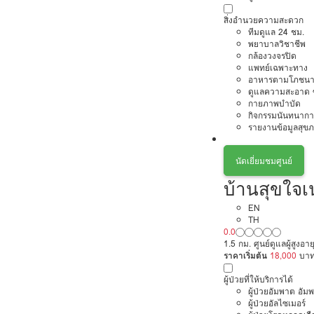
สิ่งอำนวยความสะดวก
ทีมดูแล 24 ชม.
พยาบาลวิชาชีพ
กล้องวงจรปิด
แพทย์เฉพาะทาง
อาหารตามโภชนา
ดูแลความสะอาด ซ
กายภาพบำบัด
กิจกรรมนันทนากา
รายงานข้อมูลสุข
นัดเยี่ยมชมศูนย์
บ้านสุขใจเ
EN
TH
0.0
1.5 กม. ศูนย์ดูแลผู้สูงอ
ราคาเริ่มต้น
18,000
บา
ผู้ป่วยที่ให้บริการได้
ผู้ป่วยอัมพาต อัม
ผู้ป่วยอัลไซเมอร์