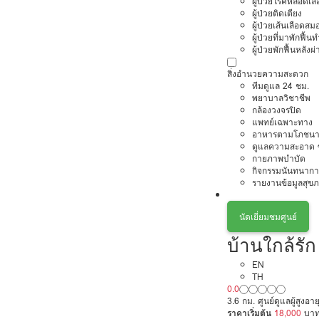
ผู้ป่วยโรคหลอดเล
ผู้ป่วยติดเตียง
ผู้ป่วยเส้นเลือดส
ผู้ป่วยที่มาพักฟื้
ผู้ป่วยพักฟื้นหลังผ่
สิ่งอำนวยความสะดวก
ทีมดูแล 24 ชม.
พยาบาลวิชาชีพ
กล้องวงจรปิด
แพทย์เฉพาะทาง
อาหารตามโภชนา
ดูแลความสะอาด ซ
กายภาพบำบัด
กิจกรรมนันทนากา
รายงานข้อมูลสุข
นัดเยี่ยมชมศูนย์
บ้านใกล้รัก
EN
TH
0.0
3.6 กม. ศูนย์ดูแลผู้สูงอ
ราคาเริ่มต้น
18,000
บา