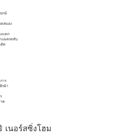
พฤกษ์
ือดสมอง
มองแตก
นทำแผลกดทับ
าตัด
การ
ักผ้า
ร
ภาพ
ิ เนอร์สซิ่งโฮม