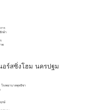
การ
ักผ้า
ร
ภาพ
นอร์สซิ่งโฮม นครปฐม
ายุ โรงพยาบาลพุทธิชา
ท
พฤกษ์