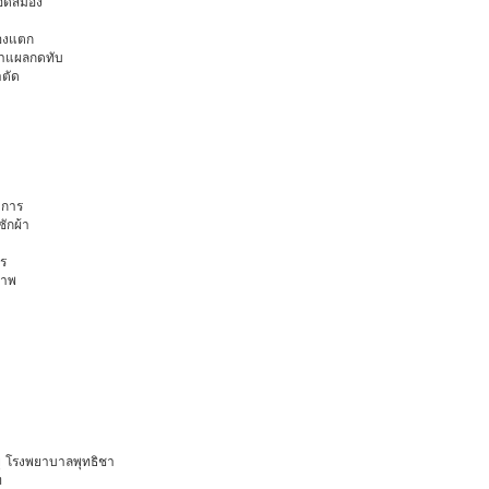
ือดสมอง
มองแตก
นทำแผลกดทับ
าตัด
การ
ักผ้า
ร
ภาพ
ายุ โรงพยาบาลพุทธิชา
ท