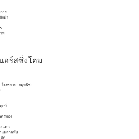
การ
ักผ้า
ร
ภาพ
นอร์สซิ่งโฮม
ายุ โรงพยาบาลพุทธิชา
ท
พฤกษ์
ือดสมอง
มองแตก
นทำแผลกดทับ
าตัด