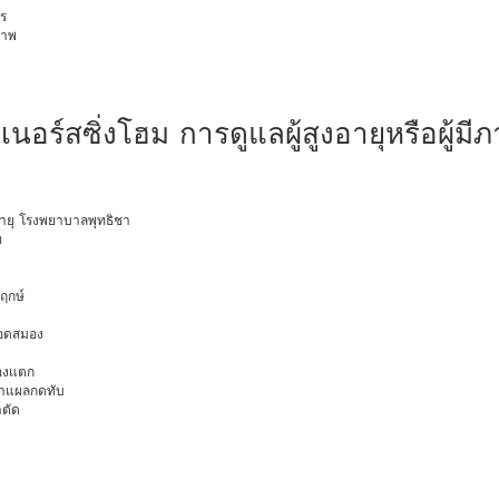
ร
ภาพ
เนอร์สซิ่งโฮม การดูแลผู้สูงอายุหรือผู้มีภ
งอายุ โรงพยาบาลพุทธิชา
ท
พฤกษ์
ือดสมอง
มองแตก
นทำแผลกดทับ
าตัด