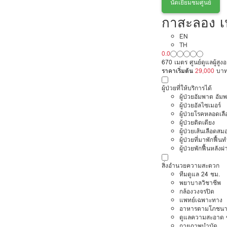
นัดเยี่ยมชมศูนย์
กาสะลอง เ
EN
TH
0.0
670 เมตร ศูนย์ดูแลผู้สู
ราคาเริ่มต้น
29,000
บา
ผู้ป่วยที่ให้บริการได้
ผู้ป่วยอัมพาต อัม
ผู้ป่วยอัลไซเมอร์
ผู้ป่วยโรคหลอดเล
ผู้ป่วยติดเตียง
ผู้ป่วยเส้นเลือดส
ผู้ป่วยที่มาพักฟื้
ผู้ป่วยพักฟื้นหลังผ่
สิ่งอำนวยความสะดวก
ทีมดูแล 24 ชม.
พยาบาลวิชาชีพ
กล้องวงจรปิด
แพทย์เฉพาะทาง
อาหารตามโภชนา
ดูแลความสะอาด ซ
กายภาพบำบัด