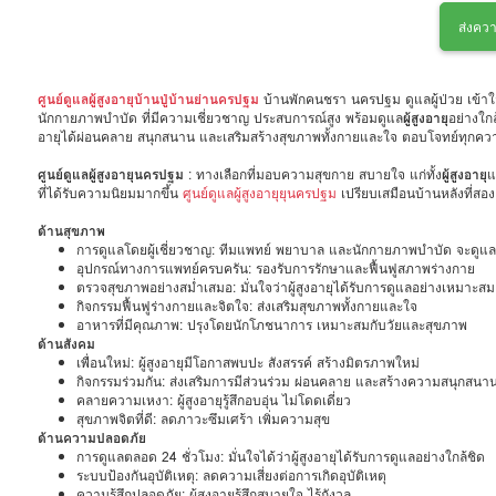
ส่งควา
ศูนย์ดูแลผู้สูงอายุบ้านปู่บ้านย่านครปฐม
บ้านพักคนชรา นครปฐม ดูแลผู้ป่วย เข้าใจ
นักกายภาพบำบัด ที่มีความเชี่ยวชาญ ประสบการณ์สูง พร้อมดูแล
ผู้สูงอายุ
อย่างใก
อายุได้ผ่อนคลาย สนุกสนาน และเสริมสร้างสุขภาพทั้งกายและใจ ตอบโจทย์ทุกความ
ศูนย์ดูแลผู้สูงอายุนครปฐม
: ทางเลือกที่มอบความสุขกาย สบายใจ แก่ทั้ง
ผู้สูงอายุ
แ
ที่ได้รับความนิยมมากขึ้น
ศูนย์ดูแลผู้สูงอายุยุนครปฐม
เปรียบเสมือนบ้านหลังที่สอง
ด้านสุขภาพ
การดูแลโดยผู้เชี่ยวชาญ: ทีมแพทย์ พยาบาล และนักกายภาพบำบัด จะดูแลสุ
อุปกรณ์ทางการแพทย์ครบครัน: รองรับการรักษาและฟื้นฟูสภาพร่างกาย
ตรวจสุขภาพอย่างสม่ำเสมอ: มั่นใจว่าผู้สูงอายุได้รับการดูแลอย่างเหมาะสม
กิจกรรมฟื้นฟูร่างกายและจิตใจ: ส่งเสริมสุขภาพทั้งกายและใจ
อาหารที่มีคุณภาพ: ปรุงโดยนักโภชนาการ เหมาะสมกับวัยและสุขภาพ
ด้านสังคม
เพื่อนใหม่: ผู้สูงอายุมีโอกาสพบปะ สังสรรค์ สร้างมิตรภาพใหม่
กิจกรรมร่วมกัน: ส่งเสริมการมีส่วนร่วม ผ่อนคลาย และสร้างความสนุกสนา
คลายความเหงา: ผู้สูงอายุรู้สึกอบอุ่น ไม่โดดเดี่ยว
สุขภาพจิตที่ดี: ลดภาวะซึมเศร้า เพิ่มความสุข
ด้านความปลอดภัย
การดูแลตลอด 24 ชั่วโมง: มั่นใจได้ว่าผู้สูงอายุได้รับการดูแลอย่างใกล้ชิด
ระบบป้องกันอุบัติเหตุ: ลดความเสี่ยงต่อการเกิดอุบัติเหตุ
ความรู้สึกปลอดภัย: ผู้สูงอายุรู้สึกสบายใจ ไร้กังวล