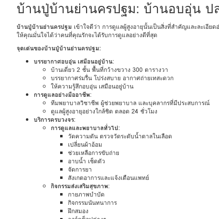
บ้านปู่บ้านย่านครปฐม: บ้านอบอุ่น ปล
บ้านปู่บ้านย่านครปฐม
เข้าใจดีว่า การดูแลผู้สูงอายุนั้นเป็นสิ่งที่สำคัญและละเอียด
ให้คุณมั่นใจได้ว่าคนที่คุณรักจะได้รับการดูแลอย่างดีที่สุด
จุดเด่นของบ้านปู่บ้านย่านครปฐม:
บรรยากาศอบอุ่น เสมือนอยู่บ้าน
:
บ้านเดี่ยว 2 ชั้น พื้นที่กว้างขวาง 300 ตารางวา
บรรยากาศร่มรื่น โปร่งสบาย อากาศถ่ายเทสะดวก
ให้ความรู้สึกอบอุ่น เสมือนอยู่บ้าน
การดูแลอย่างมืออาชีพ
:
ทีมพยาบาลวิชาชีพ ผู้ช่วยพยาบาล และบุคลากรที่มีประสบการณ์
ดูแลผู้สูงอายุอย่างใกล้ชิด ตลอด 24 ชั่วโมง
บริการครบวงจร
:
การดูแลและพยาบาลทั่วไป
:
วัดความดัน ตรวจวัดระดับน้ำตาลในเลือด
เปลี่ยนผ้าอ้อม
ช่วยเหลือการขับถ่าย
อาบน้ำ เช็ดตัว
จัดการยา
สังเกตอาการและแจ้งเตือนแพทย์
กิจกรรมส่งเสริมสุขภาพ
:
กายภาพบำบัด
กิจกรรมนันทนาการ
ฝึกสมอง