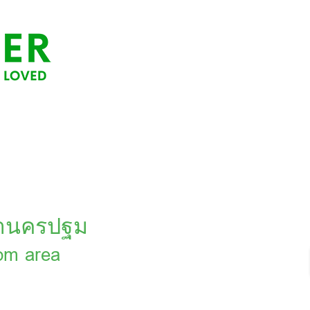
นย่านครปฐม
om area